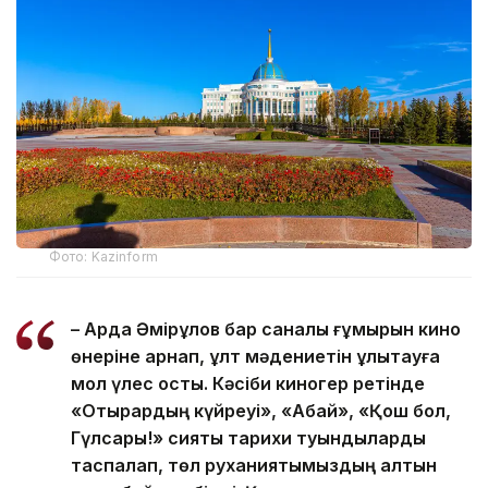
Фото: Kazinform
– Ардақ Әмірқұлов бар саналы ғұмырын кино
өнеріне арнап, ұлт мәдениетін ұлықтауға
мол үлес қосты. Кәсіби киногер ретінде
«Отырардың күйреуі», «Абай», «Қош бол,
Гүлсары!» сияқты тарихи туындыларды
таспалап, төл руханиятымыздың алтын