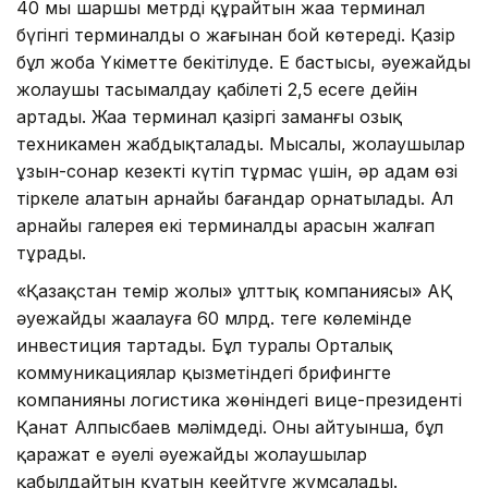
40 мың шаршы метрді құрайтын жаңа терминал
бүгінгі терминалдың оң жағынан бой көтереді. Қазір
бұл жоба Үкіметте бекітілуде. Ең бастысы, әуежайдың
жолаушы тасымалдау қабілеті 2,5 есеге дейін
артады. Жаңа терминал қазіргі заманғы озық
техникамен жабдықталады. Мысалы, жолаушылар
ұзын-сонар кезекті күтіп тұрмас үшін, әр адам өзі
тіркеле алатын арнайы бағандар орнатылады. Ал
арнайы галерея екі терминалдың арасын жалғап
тұрады.
«Қазақстан темір жолы» ұлттық компаниясы» АҚ
әуежайды жаңалауға 60 млрд. теңге көлемінде
инвестиция тартады. Бұл туралы Орталық
коммуникациялар қызметіндегі брифингте
компанияның логистика жөніндегі вице-президенті
Қанат Алпысбаев мәлімдеді. Оның айтуынша, бұл
қаражат ең әуелі әуежайдың жолаушылар
қабылдайтын қуатын кеңейтуге жұмсалады.