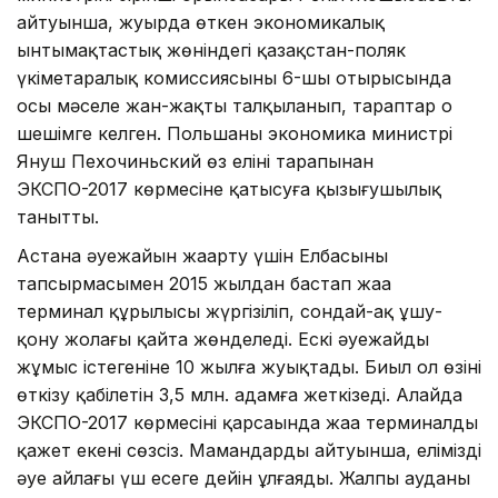
айтуынша, жуырда өткен экономикалық
ынтымақтастық жөніндегі қазақстан-поляк
үкіметаралық комиссиясының 6-шы отырысында
осы мәселе жан-жақты талқыланып, тараптар оң
шешімге келген. Польшаның экономика министрі
Януш Пехочиньский өз елінің тарапынан
ЭКСПО-2017 көрмесіне қатысуға қызығушылық
танытты.
Астана әуежайын жаңарту үшін Елбасының
тапсырмасымен 2015 жылдан бастап жаңа
терминал құрылысы жүргізіліп, сондай-ақ ұшу-
қону жолағы қайта жөнделеді. Ескі әуежайдың
жұмыс істегеніне 10 жылға жуықтады. Биыл ол өзінің
өткізу қабілетін 3,5 млн. адамға жеткізеді. Алайда
ЭКСПО-2017 көрмесінің қарсаңында жаңа терминалдың
қажет екені сөзсіз. Мамандардың айтуынша, еліміздің
әуе айлағы үш есеге дейін ұлғаяды. Жалпы ауданы