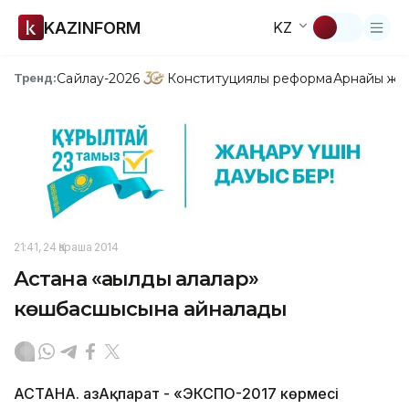
KAZINFORM
KZ
Сайлау-2026
Конституциялық реформа
Арнайы жо
Тренд:
21:41, 24 Қараша 2014
Астана «ақылды қалалар»
көшбасшысына айналады
АСТАНА. ҚазАқпарат - «ЭКСПО-2017 көрмесі