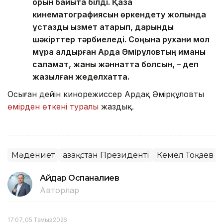
қорын байыта білді. Қазақ
кинематографиясын өркендету жолында
ұстаздық қызмет атқарып, дарынды
шәкірттер тәрбиеледі. Соңына рухани мол
мұра қалдырған Ардақ Әмірқұловтың иманы
саламат, жаны жәннатта болсын, – деп
жазылған жеделхатта.
Осыған дейін кинорежиссер Ардақ Әмірқұловтың
өмірден өткені туралы
жаздық.
Мәдениет
Қазақстан Президенті
Кемел Тоқаев
Айдар Оспаналиев
Авторлар
17:07, 05 Тамыз 2026