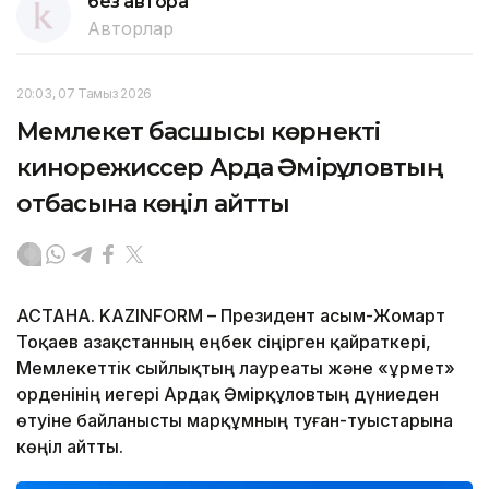
без автора
Авторлар
20:03, 07 Тамыз 2026
Мемлекет басшысы көрнекті
кинорежиссер Ардақ Әмірқұловтың
отбасына көңіл айтты
АСТАНА. KAZINFORM – Президент Қасым-Жомарт
Тоқаев Қазақстанның еңбек сіңірген қайраткері,
Мемлекеттік сыйлықтың лауреаты және «Құрмет»
орденінің иегері Ардақ Әмірқұловтың дүниеден
өтуіне байланысты марқұмның туған-туыстарына
көңіл айтты.