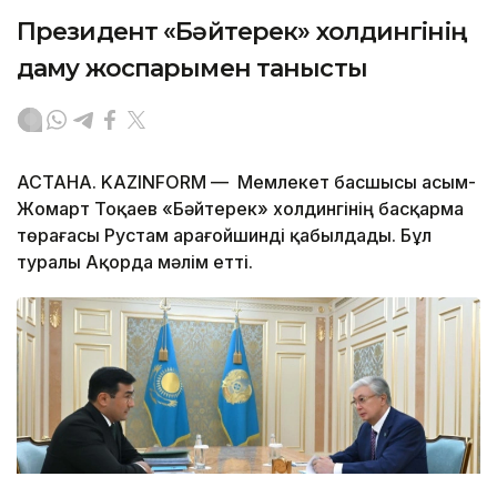
Президент «Бәйтерек» холдингінің
даму жоспарымен танысты
АСТАНА. KAZINFORM — Мемлекет басшысы Қасым-
Жомарт Тоқаев «Бәйтерек» холдингінің басқарма
төрағасы Рустам Қарағойшинді қабылдады. Бұл
туралы Ақорда мәлім етті.