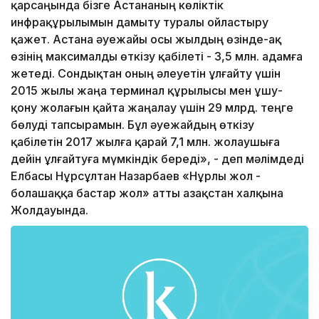
қарсаңында бізге Астананың көліктік
инфрақұрылымын дамыту туралы ойластыру
қажет. Астана әуежайы осы жылдың өзінде-ақ
өзінің максималды өткізу қабілеті - 3,5 млн. адамға
жетеді. Сондықтан оның әлеуетін ұлғайту үшін
2015 жылы жаңа терминал құрылысы мен ұшу-
қону жолағын қайта жаңалау үшін 29 млрд. теңге
бөлуді тапсырамын. Бұл әуежайдың өткізу
қабілетін 2017 жылға қарай 7,1 млн. жолаушыға
дейін ұлғайтуға мүмкіндік береді», - деп мәлімдеді
Елбасы Нұрсұлтан Назарбаев «Нұрлы жол -
болашаққа бастар жол» атты Қазақстан халқына
Жолдауында.