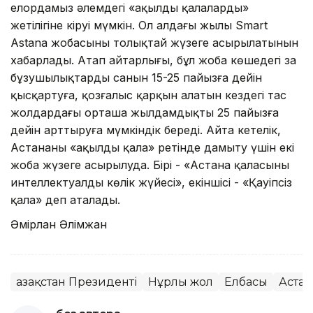
елордамыз әлемдегі «ақылды қалалардың»
жетілігіне кіруі мүмкін. Ол алдағы жылы Smart
Astana жобасының толықтай жүзеге асырылатынын
хабарлады. Атап айтарлығы, бұл жоба көшедегі заң
бұзушылықтардың санын 15-25 пайызға дейін
қысқартуға, қозғалыс қарқын алатын кездегі тас
жолдардағы орташа жылдамдықты 25 пайызға
дейін арттыруға мүмкіндік береді. Айта кетелік,
Астананы «ақылды қала» ретінде дамыту үшін екі
жоба жүзеге асырылуда. Бірі - «Астана қаласының
интеллектуалды көлік жүйесі», екіншісі - «Қауіпсіз
қала» деп аталады.
Әмірлан Әлімжан
Қазақстан Президенті
Нұрлы жол
Елбасы
Астан