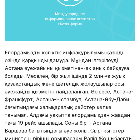
Елордамыздың көліктік инфрақұрылымы қазірдің
өзінде қарқынды дамуда. Мұндай ілгерілеуді
Астана әуежайының қызметінен-ақ анық байқауға
болады. Мәселен, бір жыл ішінде 2 млн-ға жуық
қазақстандық және шетелдік жолаушылар осы
әуежайдың қызметін пайдаланған. Әсіресе, Астана-
Франкфурт, Астана-Ыстамбұл, Астана-Әбу-Даби
бағытындағы халықаралық рейстер көпке
танымал. Алдағы уақытта елордамыздан жаңадан
тағы 19 рейс ашылады. Соның бірі - Астана-
Варшава бағытындағы әуе жолы. Сыртқы істер
министрінің бірінші орынбасары Рәпіл Жошыбаевтың