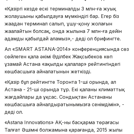
«Қазіргі кезде ескі терминалдың 3 млн-ға жуық
жолаушыны қабылдауға мүмкіндігі бар. Егер біз
жаңадан терминал салып, ұшу-қону жолағын
жаңалайтын болсақ, онда жылына 7 млн-ға дейін
адамды қабылдай аламыз»,- деді ол брифингте.
Ал «SMART ASTANA-2014» конференциясында сөз
сөйлеген қала әкімі Әділбек Жақсыбеков көп
ұзамай Астана «ақылды қалалар» рейтингіндегі
көшбасшыға айналатынын жеткізді.
«Қазір бұл рейтингте Торонта 1-ші орында, ал
Астана - 21-ші орында тұр. Екі қаланың климаттық
жағдайлары да ұқсас. Сондықтан Астананы
көшбасшыға айналдыратынымызға сенімдімін», -
деді ол.
«Astana Innovations» АҚ-ның басқарма төрағасы
Талғат Әшімнің болжамына қарағанда, 2015 жылы