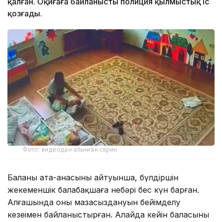
қалған. Оқиғаға байланысты полиция қылмыстық іс
қозғады.
Фото: видеодан алынған скрин
Баланың ата-анасының айтуынша, бүлдіршін
жекеменшік балабақшаға небәрі бес күн барған.
Алғашында оның мазасыздануын бейімделу
кезеңімен байланыстырған. Алайда кейін баласының