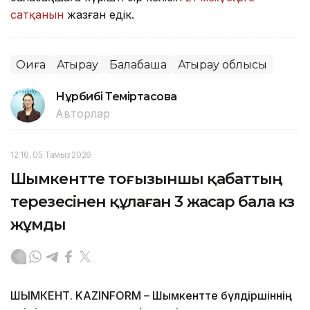
сатқанын
жазған едік.
Оқиға
Атырау
Балабақша
Атырау облысы
Нұрбибі Теміртасова
Авторлар
12:16, 05 Тамыз 2026
Шымкентте тоғызыншы қабаттың
терезесінен құлаған 3 жасар бала көз
жұмды
ШЫМКЕНТ. KAZINFORM – Шымкентте бүлдіршіннің