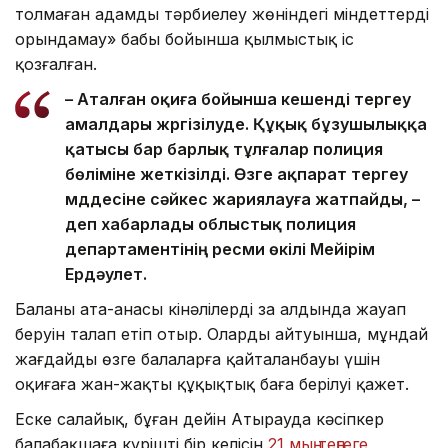
толмаған адамды тәрбиелеу жөніндегі міндеттерді
орындамау» бабы бойынша қылмыстық іс
қозғалған.
– Аталған оқиға бойынша кешенді тергеу
амалдары жүргізілуде. Құқық бұзушылыққа
қатысы бар барлық тұлғалар полиция
бөліміне жеткізілді. Өзге ақпарат тергеу
мүддесіне сәйкес жариялауға жатпайды, –
деп хабарлады облыстық полиция
департаментінің ресми өкілі Мейірім
Ердәулет.
Баланың ата-анасы кінәлілердің заң алдында жауап
беруін талап етіп отыр. Олардың айтуынша, мұндай
жағдайдың өзге балаларға қайталанбауы үшін
оқиғаға жан-жақты құқықтық баға берілуі қажет.
Еске салайық, бұған дейін Атырауда кәсіпкер
балабақшаға күріштің бір келісін
21 мың теңгеге