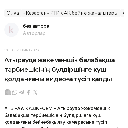
Оқиға
«Қазақстан» РТРК АҚ бейне жаңалықтары
Ақ
без автора
Авторлар
10:50, 07 Тамыз 2026
Атырауда жекеменшік балабақша
тәрбиешісінің бүлдіршінге күш
қолданғаны видеоға түсіп қалды
АТЫРАУ. KAZINFORM – Атырауда жекеменшік
балабақша тәрбиешісінің бүлдіршінге күш
қолданғаны бейнебақылау камерасына түсіп