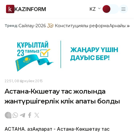
KAZINFORM
KZ
Сайлау-2026
Конституциялық реформа
Арнайы жо
Тренд:
22:51, 08 Қыркүйек 2015
Астана-Көкшетау тас жолында
жантүршігерлік көлік апаты болды
АСТАНА. ҚазАқпарат - Астана-Көкшетау тас