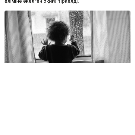
өліміне әкелген оқиға тіркелді.
Фото: pexels.com
Қалалық Төтенше жағдайлар департаментінің
мәліметінше, қайғылы оқиға Қаратау ауданындағы
Нұрсәт шағынауданында болған.
– 2023 жылы туған бала ересектердің
қарауынсыз қалып, көпқабатты тұрғын