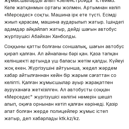
жұмысшыларды алып «Зеленстройда" істейміз.
Келе жатқанмын ортаңғы жолмен. Артымнан келіп
«Мерседес» соқты. Машина ірк ете түсті. Есімді
жиып қарасам, машина аударылып жатыр. Ішіндегі
адамдар айқайлап жатыр, дейді шағын автобус
жүргізушісі Абайхан Ханболды.
Соққының қатты болғаны соншалық, шағын автобус
қирап қалған. Ал айналаның бәрі қан. Қаза тапқан
келіншектің артында үш баласы жетім қалды. Күйеуі
жоқ екен. Жүргізушінің айтуынша, жедел жәрдем
хабар айтылғаннан кейін бір жарым сағаттан соң
келіпті. Қалған жұмысшылар ауыр жарақатпен
ауруханаға жеткізілген. Ал автобусты соққан
«Мерседес" жүргізушісі көлігінің нөмерін шешіп
алып, оқиға орнынан кетіп қалған көрінеді. Қазір
апат болған жерде полицейлер жұмыс істеп
жатыр, деп хабарлады ktk.kz/kz.