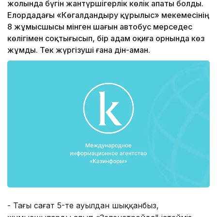
жолында бүгін жантүршігерлік көлік апаты болды.
Елордадағы «Көгалдандыру құрылыс» мекемесінің
8 жұмысшысы мінген шағын автобус мерседес
көлігімен соқтығысып, бір адам оқиға орнында көз
жұмды. Тек жүргізуші ғана дін-аман.
- Таңғы сағат 5-те ауылдан шыққанбыз,