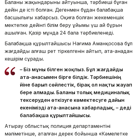
Баланың жақындарының айтуынша, тәрбиеші бұған
дейін де істі болған. Дегенмен бұдан балабақша
басшылығы хабарсыз. Оқиға болған жекеменшік
мектепке дейінгі білім беру ұйымы үш ай бұрын
ашылған. Қазір мұнда 24 бала тәрбиеленеді.
Балабақша құрылтайшысы Нағима Аманқосова бұл
жағдайдың алғаш рет тіркелгенін айтып, ата-анадан
кешірім сұрады.
– Біз мұны білген жоқпыз. Бұл жағдайды
ата-анасымен бірге білдік. Тәрбиешінің
үйіне барып сөйлестік, бірақ ол нақты жауап
бере алмады. Баланы толық медициналық
тексеруден өткізуге көмектесуге дайын
екенімізді ата-анасына хабарладық, – деді
балабақша құрылтайшысы.
Атырау облыстық полиция департаментінің
мәліметінше, аталған дерек бойынша «Кәмелетке