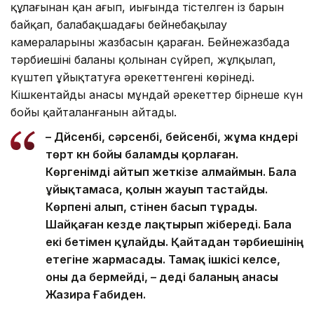
құлағынан қан ағып, иығында тістелген із барын
байқап, балабақшадағы бейнебақылау
камераларының жазбасын қараған. Бейнежазбада
тәрбиешінің баланы қолынан сүйреп, жұлқылап,
күштеп ұйықтатуға әрекеттенгені көрінеді.
Кішкентайдың анасы мұндай әрекеттер бірнеше күн
бойы қайталанғанын айтады.
– Дүйсенбі, сәрсенбі, бейсенбі, жұма күндері
төрт күн бойы баламды қорлаған.
Көргенімді айтып жеткізе алмаймын. Бала
ұйықтамаса, қолын жауып тастайды.
Көрпені алып, үстінен басып тұрады.
Шайқаған кезде лақтырып жібереді. Бала
екі бетімен құлайды. Қайтадан тәрбиешінің
етегіне жармасады. Тамақ ішкісі келсе,
оны да бермейді, – деді баланың анасы
Жазира Ғабиден.