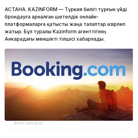
АСТАНА. KAZINFORM — Түркия билігі тұрғын үйді
брондауға арналған шетелдік онлайн-
платформаларға қатысты жаңа талаптар әзірлеп
жатыр. Бұл туралы Kazinform агенттігінің
Анкарадағы меншікті тілшісі хабарлады.
Фото: minval.az