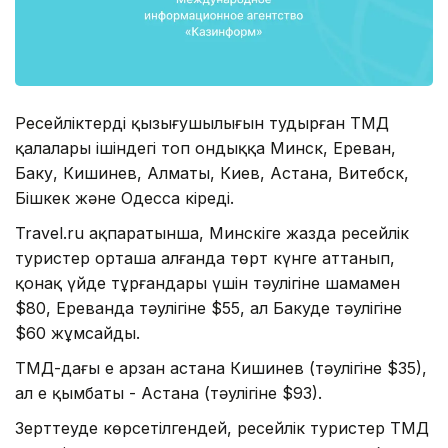
Ресейліктердің қызығушылығын тудырған ТМД
қалалары ішіндегі топ ондыққа Минск, Ереван,
Баку, Кишинев, Алматы, Киев, Астана, Витебск,
Бішкек және Одесса кіреді.
Travel.ru ақпаратынша, Минскіге жазда ресейлік
туристер орташа алғанда төрт күнге аттанып,
қонақ үйде тұрғандары үшін тәулігіне шамамен
$80, Ереванда тәулігіне $55, ал Бакуде тәулігіне
$60 жұмсайды.
ТМД-дағы ең арзан астана Кишинев (тәулігіне $35),
ал ең қымбаты - Астана (тәулігіне $93).
Зерттеуде көрсетілгендей, ресейлік туристер ТМД