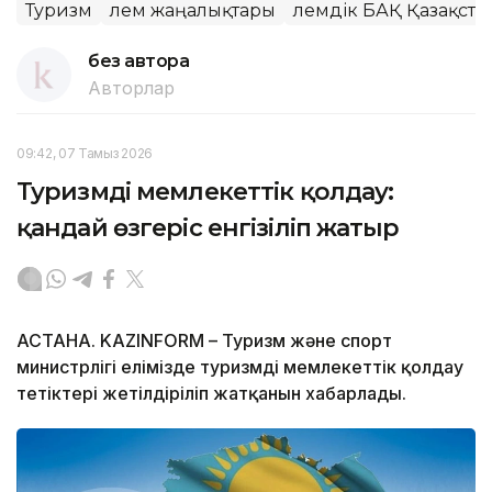
Туризм
Әлем жаңалықтары
Әлемдік БАҚ Қазақста
без автора
Авторлар
09:42, 07 Тамыз 2026
Туризмді мемлекеттік қолдау:
қандай өзгеріс енгізіліп жатыр
АСТАНА. KAZINFORM – Туризм және спорт
министрлігі елімізде туризмді мемлекеттік қолдау
тетіктері жетілдіріліп жатқанын хабарлады.