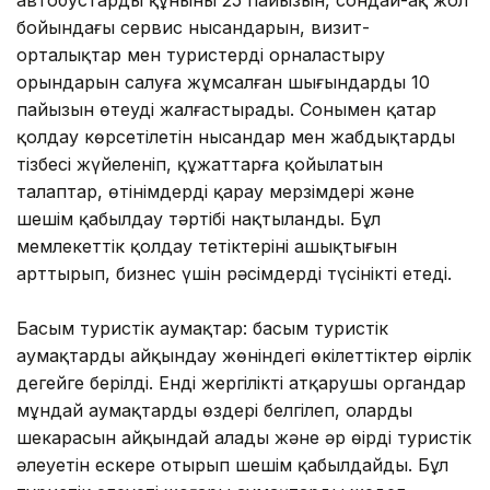
бойындағы сервис нысандарын, визит-
орталықтар мен туристерді орналастыру
орындарын салуға жұмсалған шығындардың 10
пайызын өтеуді жалғастырады. Сонымен қатар
қолдау көрсетілетін нысандар мен жабдықтардың
тізбесі жүйеленіп, құжаттарға қойылатын
талаптар, өтінімдерді қарау мерзімдері және
шешім қабылдау тәртібі нақтыланды. Бұл
мемлекеттік қолдау тетіктерінің ашықтығын
арттырып, бизнес үшін рәсімдерді түсінікті етеді.
Басым туристік аумақтар: басым туристік
аумақтарды айқындау жөніндегі өкілеттіктер өңірлік
деңгейге берілді. Енді жергілікті атқарушы органдар
мұндай аумақтарды өздері белгілеп, олардың
шекарасын айқындай алады және әр өңірдің туристік
әлеуетін ескере отырып шешім қабылдайды. Бұл