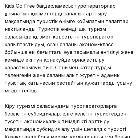
Kids Go Free бағдарламасы: туроператорлар
ұсынатын қызметтердің сапасын арттыру
мақсатында туристік өнімге қойылатын талаптар
нақтыланды. Туристік өнімді ішкі туризм
саласында қызмет көрсететін туроператор
қалыптастыруы, оған баланың эконом-класс
бойынша екі бағыттағы әуе тасымалы енгізілуі және
кемінде екі түн қонақүйде орналастыру
қарастырылуы тиіс. Сонымен қатар турдың
төленгенін және баланы алып жүретін адамның
туыстық қатынасын растайтын құжаттарды ұсыну
міндеттеледі.
Кіру туризмі саласындағы туроператорларға
берілетін субсидиялар: елге келетін туристерден
түсетін экономикалық тиімділікті арттыру
мақсатында субсидия алу үшін шетелдік туристің
Қазақстанда болу мерзімі кемінде алты түн болып