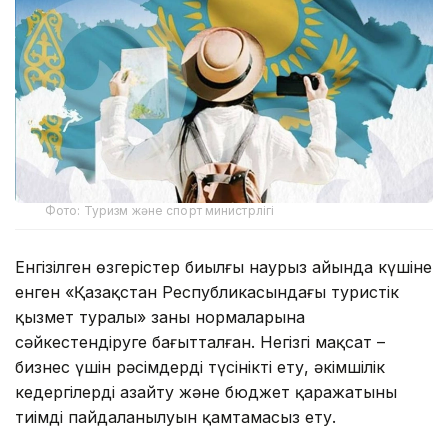
Фото: Туризм және спорт министрлігі
Енгізілген өзгерістер биылғы наурыз айында күшіне
енген «Қазақстан Республикасындағы туристік
қызмет туралы» заңның нормаларына
сәйкестендіруге бағытталған. Негізгі мақсат –
бизнес үшін рәсімдерді түсінікті ету, әкімшілік
кедергілерді азайту және бюджет қаражатының
тиімді пайдаланылуын қамтамасыз ету.