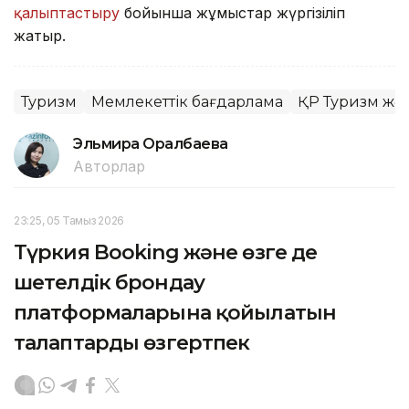
қалыптастыру
бойынша жұмыстар жүргізіліп
жатыр.
Туризм
Мемлекеттік бағдарлама
ҚР Туризм жән
Эльмира Оралбаева
Авторлар
23:25, 05 Тамыз 2026
Түркия Booking және өзге де
шетелдік брондау
платформаларына қойылатын
талаптарды өзгертпек