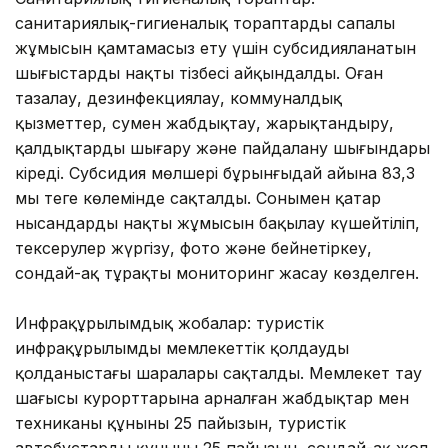
санитариялық-гигиеналық тораптардың сапалы
жұмысын қамтамасыз ету үшін субсидияланатын
шығыстардың нақты тізбесі айқындалды. Оған
тазалау, дезинфекциялау, коммуналдық
қызметтер, сумен жабдықтау, жарықтандыру,
қалдықтарды шығару және пайдалану шығындары
кіреді. Субсидия мөлшері бұрынғыдай айына 83,3
мың теңге көлемінде сақталды. Сонымен қатар
нысандардың нақты жұмысын бақылау күшейтіліп,
тексерулер жүргізу, фото және бейнетіркеу,
сондай-ақ тұрақты мониторинг жасау көзделген.
Инфрақұрылымдық жобалар: туристік
инфрақұрылымды мемлекеттік қолдаудың
қолданыстағы шаралары сақталды. Мемлекет тау
шаңғысы курорттарына арналған жабдықтар мен
техниканың құнының 25 пайызын, туристік
автобустардың құнының 25 пайызын, сондай-ақ жол