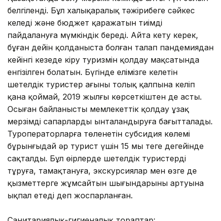
белгіленді. Бұл халықаралық тәжірибеге сәйкес
келеді және бюджет қаражатын тиімді
пайдалануға мүмкіндік береді. Айта кету керек,
бұған дейін қолданыста болған талап пандемиядан
кейінгі кезеңде кіру туризмін қолдау мақсатында
енгізілген болатын. Бүгінде елімізге келетін
шетелдік туристер ағыны толық қалпына келіп
қана қоймай, 2019 жылғы көрсеткіштен де асты.
Осыған байланысты мемлекеттік қолдау ұзақ
мерзімді сапарларды ынталандыруға бағытталады.
Туроператорларға төленетін субсидия көлемі
бұрынғыдай әр турист үшін 15 мың теңге деңгейінде
сақталды. Бұл өңірлерде шетелдік туристердің
тұруға, тамақтануға, экскурсиялар мен өзге де
қызметтерге жұмсайтын шығындарының артуына
ықпал етеді деп жоспарланған.
Санитариялық-гигиеналық тораптар: