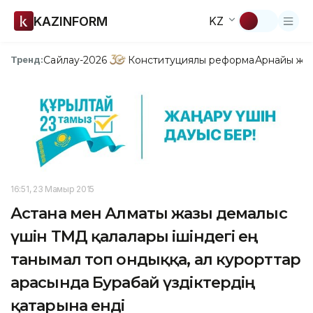
KAZINFORM
KZ
Сайлау-2026
Конституциялық реформа
Арнайы жо
Тренд:
16:51, 23 Мамыр 2015
Астана мен Алматы жазғы демалыс
үшін ТМД қалалары ішіндегі ең
танымал топ ондыққа, ал курорттар
арасында Бурабай үздіктердің
қатарына енді