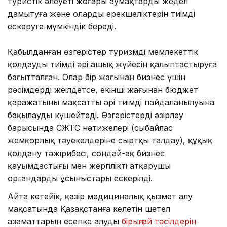
туристік әлеуеті жоғары аумақтарды жедел
дамытуға және олардың ерекшеліктерін тиімді
ескеруге мүмкіндік береді.
Қабылданған өзгерістер туризмді мемлекеттік
қолдаудың тиімді әрі ашық жүйесін қалыптастыруға
бағытталған. Олар бір жағынан бизнес үшін
рәсімдерді жеңілдетсе, екінші жағынан бюджет
қаражатының мақсатты әрі тиімді пайдаланылуына
бақылауды күшейтеді. Өзгерістерді әзірлеу
барысында СЖТС нәтижелері (сыбайлас
жемқорлық тәуекелдеріне сыртқы талдау), құқық
қолдану тәжірибесі, сондай-ақ бизнес
қауымдастығы мен жергілікті атқарушы
органдардың ұсыныстары ескерілді.
Айта кетейік, қазір медициналық қызмет алу
мақсатында Қазақстанға келетін шетел
азаматтарын есепке алудың
бірыңғай тәсілдерін