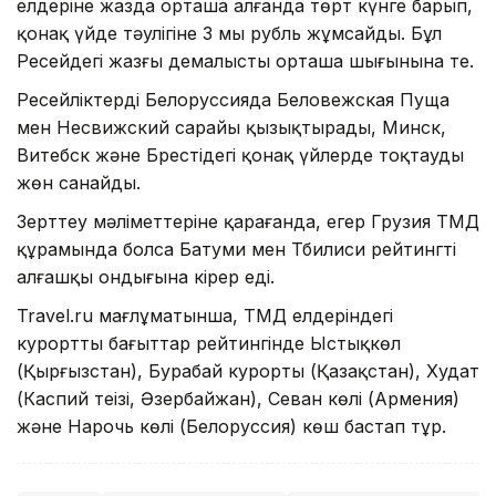
елдеріне жазда орташа алғанда төрт күнге барып,
қонақ үйде тәулігіне 3 мың рубль жұмсайды. Бұл
Ресейдегі жазғы демалыстың орташа шығынына тең.
Ресейліктерді Белоруссияда Беловежская Пуща
мен Несвижский сарайы қызықтырады, Минск,
Витебск және Брестідегі қонақ үйлерде тоқтауды
жөн санайды.
Зерттеу мәліметтеріне қарағанда, егер Грузия ТМД
құрамында болса Батуми мен Тбилиси рейтингтің
алғашқы ондығына кірер еді.
Travel.ru мағлұматынша, ТМД елдеріндегі
курортты бағыттар рейтингінде Ыстықкөл
(Қырғызстан), Бурабай курорты (Қазақстан), Худат
(Каспий теңізі, Әзербайжан), Севан көлі (Армения)
және Нарочь көлі (Белоруссия) көш бастап тұр.