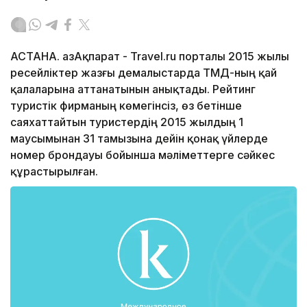
АСТАНА. ҚазАқпарат - Travel.ru порталы 2015 жылы
ресейліктер жазғы демалыстарда ТМД-ның қай
қалаларына аттанатынын анықтады. Рейтинг
туристік фирманың көмегінсіз, өз бетінше
саяхаттайтын туристердің 2015 жылдың 1
маусымынан 31 тамызына дейін қонақ үйлерде
номер брондауы бойынша мәліметтерге сәйкес
құрастырылған.