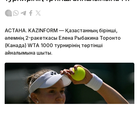
АСТАНА. KAZINFORM — Қазақстанның бірінші,
әлемнің 2-ракеткасы Елена Рыбакина Торонто
(Канада) WTA 1000 турнирінің төртінші
айналымына шықты.