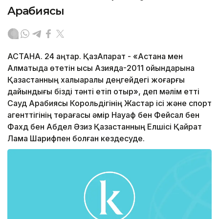
Арабиясы
АСТАНА. 24 қаңтар. ҚазАқпарат - «Астана мен
Алматыда өтетін қысқы Азияда-2011 ойындарына
Қазақстанның халықаралық деңгейдегі жоғарғы
дайындығы бізді тәнті етіп отыр», деп мәлім етті
Сауд Арабиясы Корольдігінің Жастар ісі және спорт
агенттігінің төрағасы әмір Науаф бен Фейсал бен
Фахд бен Абдел Әзиз Қазақстанның Елшісі Қайрат
Лама Шарифпен болған кездесуде.