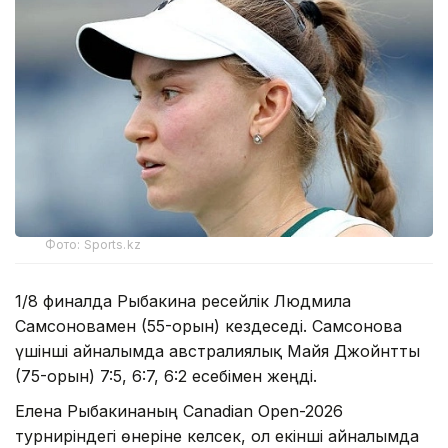
Фото: Sports.kz
1/8 финалда Рыбакина ресейлік Людмила
Самсоновамен (55-орын) кездеседі. Самсонова
үшінші айналымда австралиялық Майя Джойнтты
(75-орын) 7:5, 6:7, 6:2 есебімен жеңді.
Елена Рыбакинаның Canadian Open-2026
турниріндегі өнеріне келсек, ол екінші айналымда