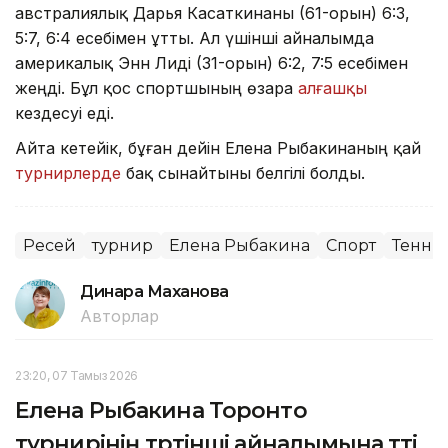
австралиялық Дарья Касаткинаны (61-орын) 6:3,
5:7, 6:4 есебімен ұтты. Ал үшінші айналымда
америкалық Энн Лиді (31-орын) 6:2, 7:5 есебімен
жеңді. Бұл қос спортшының өзара
алғашқы
кездесуі еді.
Айта кетейік, бұған дейін Елена Рыбакинаның қай
турнирлерде
бақ сынайтыны белгілі болды.
Ресей
турнир
Елена Рыбакина
Спорт
Тенни
Динара Маханова
Авторлар
23:20, 07 Тамыз 2026
Елена Рыбакина Торонто
турнирінің төртінші айналымына өтті