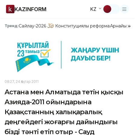
KAZINFORM
KZ
Сайлау-2026
Конституциялық реформа
Арнайы жо
Тренд:
08:27, 24 Қаңтар 2011
Астана мен Алматыда өтетін қысқы
Азияда-2011 ойындарына
Қазақстанның халықаралық
деңгейдегі жоғарғы дайындығы
бізді тәнті етіп отыр - Сауд