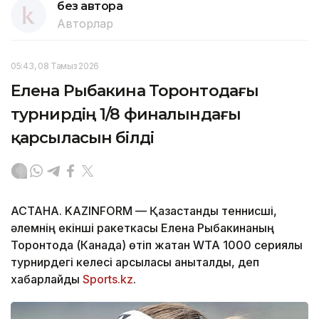
без автора
Авторлар
05:43, 08 Тамыз 2026
Елена Рыбакина Торонтодағы
турнирдің 1/8 финалындағы
қарсыласын білді
АСТАНА. KAZINFORM — Қазақстандық теннисші,
әлемнің екінші ракеткасы Елена Рыбакинаның
Торонтода (Канада) өтіп жатқан WTA 1000 сериялы
турнирдегі келесі қарсыласы анықталды, деп
хабарлайды
Sports.kz
.