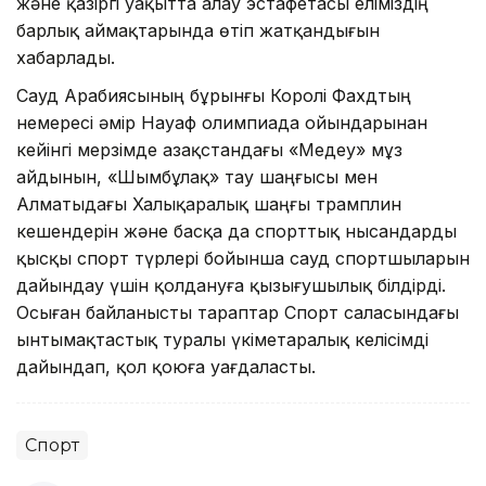
және қазіргі уақытта алау эстафетасы еліміздің
барлық аймақтарында өтіп жатқандығын
хабарлады.
Сауд Арабиясының бұрынғы Королі Фахдтың
немересі әмір Науаф олимпиада ойындарынан
кейінгі мерзімде Қазақстандағы «Медеу» мұз
айдынын, «Шымбұлақ» тау шаңғысы мен
Алматыдағы Халықаралық шаңғы трамплин
кешендерін және басқа да спорттық нысандарды
қысқы спорт түрлері бойынша сауд спортшыларын
дайындау үшін қолдануға қызығушылық білдірді.
Осыған байланысты тараптар Спорт саласындағы
ынтымақтастық туралы үкіметаралық келісімді
дайындап, қол қоюға уағдаласты.
Спорт