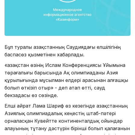
Бұл туралы Қазақстанның Саудиядағы елшілігінің
баспасөз қызметінен хабарлады.
«Қазақстан өзінің Ислам Конференциясы Ұйымына
төрағалығы барысында Ақ олимпиаданы Азия
құрылығында мұсылман елдері арасынан алғашқы
болып өткізіп отыр» - деп атап өтті, сауд
бекзадасы өз сөзінде.
Елші Қайрат Лама Шариф өз кезегінде Қазақстанның
Азиялық олимпиадалық кеңестің штаб-пәтері
орналасқан Кувейтте континенталдық ойындар
алауының тұтану дәстүрін бірінші болып қалағанын