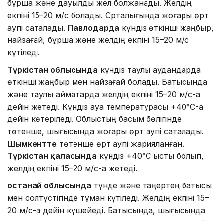
бұршақ және дауылды жел болжанады. Желдің
екпіні 15–20 м/с болады. Орталығында жоғары өрт
қаупі сақталады.
Павлодарда
күндіз өткінші жаңбыр,
найзағай, бұршақ және желдің екпіні 15–20 м/с
күтіледі.
Түркістан облысында
күндіз таулы аудандарда
өткінші жаңбыр мен найзағай болады. Батысында
және таулы аймақтарда желдің екпіні 15–20 м/с-қа
дейін жетеді. Күндіз ауа температурасы +40°C-қа
дейін көтеріледі. Облыстың басым бөлігінде
төтенше, шығысында жоғары өрт қаупі сақталады.
Шымкентте
төтенше өрт қаупі жарияланған.
Түркістан қаласында
күндіз +40°C ыстық болып,
желдің екпіні 15–20 м/с-қа жетеді.
Қостанай облысында
түнде және таңертең батысы
мен солтүстігінде тұман күтіледі. Желдің екпіні 15–
20 м/с-қа дейін күшейеді. Батысында, шығысында