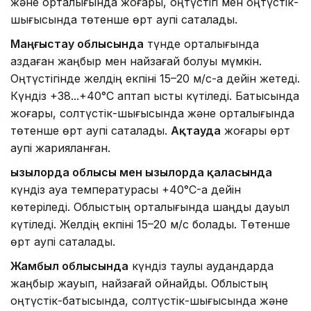
және орталығында жоғары, оңтүстігі мен оңтүстік-
шығысында төтенше өрт қаупі сақталады.
Маңғыстау облысында
түнде орталығында
аздаған жаңбыр мен найзағай болуы мүмкін.
Оңтүстігінде желдің екпіні 15–20 м/с-қа дейін жетеді.
Күндіз +38...+40°C аптап ыстық күтіледі. Батысында
жоғары, солтүстік-шығысында және орталығында
төтенше өрт қаупі сақталады.
Ақтауда
жоғары өрт
қаупі жарияланған.
Қызылорда облысы мен Қызылорда қаласында
күндіз ауа температурасы +40°C-қа дейін
көтеріледі. Облыстың орталығында шаңды дауыл
күтіледі. Желдің екпіні 15–20 м/с болады. Төтенше
өрт қаупі сақталады.
Жамбыл облысында
күндіз таулы аудандарда
жаңбыр жауып, найзағай ойнайды. Облыстың
оңтүстік-батысында, солтүстік-шығысында және