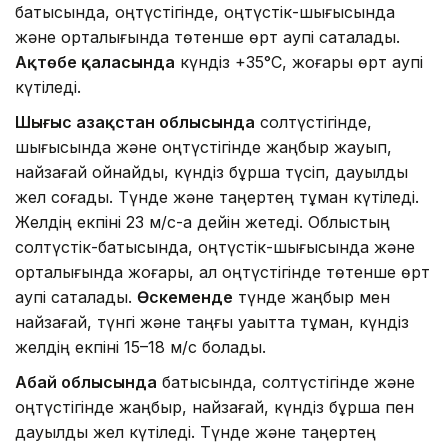
батысында, оңтүстігінде, оңтүстік-шығысында
және орталығында төтенше өрт қаупі сақталады.
Ақтөбе қаласында
күндіз +35°C, жоғары өрт қаупі
күтіледі.
Шығыс Қазақстан облысында
солтүстігінде,
шығысында және оңтүстігінде жаңбыр жауып,
найзағай ойнайды, күндіз бұршақ түсіп, дауылды
жел соғады. Түнде және таңертең тұман күтіледі.
Желдің екпіні 23 м/с-қа дейін жетеді. Облыстың
солтүстік-батысында, оңтүстік-шығысында және
орталығында жоғары, ал оңтүстігінде төтенше өрт
қаупі сақталады.
Өскеменде
түнде жаңбыр мен
найзағай, түнгі және таңғы уақытта тұман, күндіз
желдің екпіні 15–18 м/с болады.
Абай облысында
батысында, солтүстігінде және
оңтүстігінде жаңбыр, найзағай, күндіз бұршақ пен
дауылды жел күтіледі. Түнде және таңертең