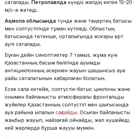
сақталады.
Петропавлда
күндіз желдің екпіні 15–20
м/с-қа жетеді.
Ақмола облысында
түнде және таңертең батысы
мен солтүстігінде тұман күтіледі. Облыстың
батысында төтенше, орталығында жоғары өрт
қаупі сақталады.
Бұған дейін синоптиктер 7 тамыз, жұма күні
Қазақстанның басым бөлігінде ауқымды
антициклонның әсерінен жауын-шашынсыз ауа
райы сақталатынын хабарлаған болатын.
Еске сала кетейік, солтүстік-батыс циклоны және
онымен байланысты атмосфералық фронтальды
жүйелер Қазақстанның солтүстігі мен шығысында
ауа райына ықпалын
сақтайды
. Осыған байланысты
жаңбыр жауып, найзағай ойнайды, жел күшейеді,
кей жерлерде бұршақ жаууы мүмкін.