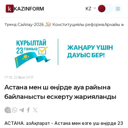
KAZINFORM
KZ
Сайлау-2026
Конституциялық реформа
Арнайы жо
Тренд:
17:16, 22 Қазан 2017
Астана мен үш өңірде ауа райына
байланысты ескерту жарияланды
АСТАНА. ҚазАқпарат - Астана мен өзге үш өңірде 23