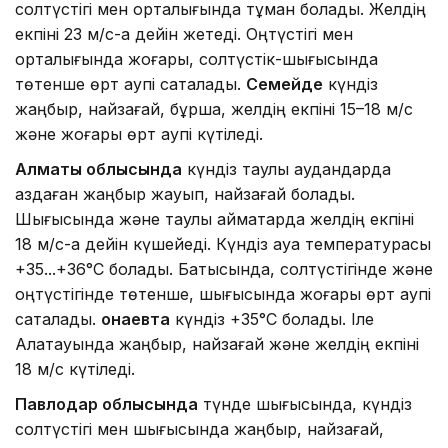
солтүстігі мен орталығында тұман болады. Желдің
екпіні 23 м/с-қа дейін жетеді. Оңтүстігі мен
орталығында жоғары, солтүстік-шығысында
төтенше өрт қаупі сақталады.
Семейде
күндіз
жаңбыр, найзағай, бұршақ, желдің екпіні 15–18 м/с
және жоғары өрт қаупі күтіледі.
Алматы облысында
күндіз таулы аудандарда
аздаған жаңбыр жауып, найзағай болады.
Шығысында және таулы аймақтарда желдің екпіні
18 м/с-қа дейін күшейеді. Күндіз ауа температурасы
+35...+36°C болады. Батысында, солтүстігінде және
оңтүстігінде төтенше, шығысында жоғары өрт қаупі
сақталады.
Қонаевта
күндіз +35°C болады. Іле
Алатауында жаңбыр, найзағай және желдің екпіні
18 м/с күтіледі.
Павлодар облысында
түнде шығысында, күндіз
солтүстігі мен шығысында жаңбыр, найзағай,