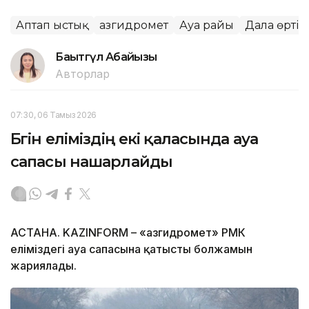
Аптап ыстық
Қазгидромет
Ауа райы
Дала өрті
Бақытгүл Абайқызы
Авторлар
07:30, 06 Тамыз 2026
Бүгін еліміздің екі қаласында ауа
сапасы нашарлайды
АСТАНА. KAZINFORM – «Қазгидромет» РМК
еліміздегі ауа сапасына қатысты болжамын
жариялады.