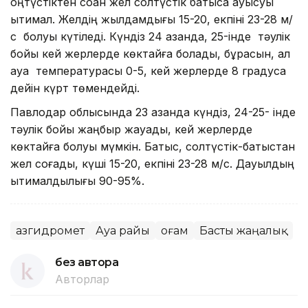
оңтүстіктен соққан жел солтүстік батысқа ауысуы
ықтимал. Желдің жылдамдығы 15-20, екпіні 23-28 м/
с болуы күтіледі. Күндіз 24 қазанда, 25-інде тәулік
бойы кей жерлерде көктайғақ болады, бұрқасын, ал
ауа температурасы 0-5, кей жерлерде 8 градусқа
дейін күрт төмендейді.
Павлодар облысында 23 қазанда күндіз, 24-25- інде
тәулік бойы жаңбыр жауады, кей жерлерде
көктайғақ болуы мүмкін. Батыс, солтүстік-батыстан
жел соғады, күші 15-20, екпіні 23-28 м/с. Дауылдың
ықтималдылығы 90-95%.
Қазгидромет
Ауа райы
Қоғам
Басты жаңалық
без автора
Авторлар