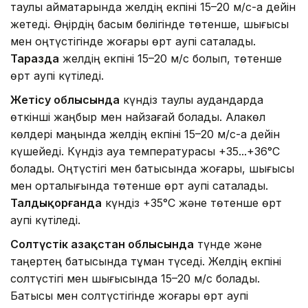
таулы аймақтарында желдің екпіні 15–20 м/с-қа дейін
жетеді. Өңірдің басым бөлігінде төтенше, шығысы
мен оңтүстігінде жоғары өрт қаупі сақталады.
Таразда
желдің екпіні 15–20 м/с болып, төтенше
өрт қаупі күтіледі.
Жетісу облысында
күндіз таулы аудандарда
өткінші жаңбыр мен найзағай болады. Алакөл
көлдері маңында желдің екпіні 15–20 м/с-қа дейін
күшейеді. Күндіз ауа температурасы +35...+36°C
болады. Оңтүстігі мен батысында жоғары, шығысы
мен орталығында төтенше өрт қаупі сақталады.
Талдықорғанда
күндіз +35°C және төтенше өрт
қаупі күтіледі.
Солтүстік Қазақстан облысында
түнде және
таңертең батысында тұман түседі. Желдің екпіні
солтүстігі мен шығысында 15–20 м/с болады.
Батысы мен солтүстігінде жоғары өрт қаупі