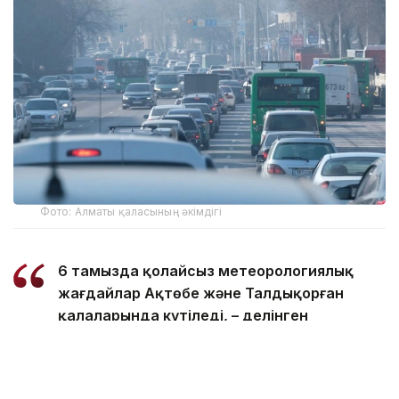
Фото: Алматы қаласының әкімдігі
6 тамызда қолайсыз метеорологиялық
жағдайлар Ақтөбе және Талдықорған
қалаларында күтіледі, – делінген
хабарламада.
Қолайсыз метеорологиялық жағдайлар –
атмосфералық ауаның беткі қабатында зиянды