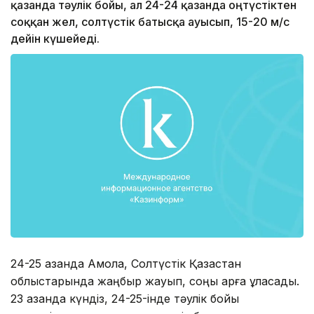
қазанда тәулік бойы, ал 24-24 қазанда оңтүстіктен
соққан жел, солтүстік батысқа ауысып, 15-20 м/с
дейін күшейеді.
24-25 қазанда Ақмола, Солтүстік Қазақстан
облыстарында жаңбыр жауып, соңы қарға ұласады.
23 қазанда күндіз, 24-25-інде тәулік бойы