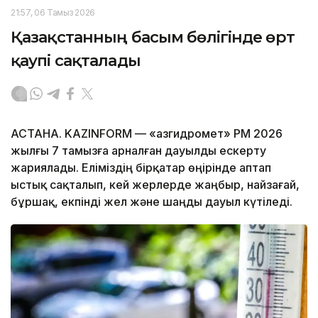
21:57, 06 Тамыз 2026
Қазақстанның басым бөлігінде өрт
қаупі сақталады
АСТАНА. KAZINFORM — «Қазгидромет» РМҚ 2026
жылғы 7 тамызға арналған дауылды ескерту
жариялады. Еліміздің бірқатар өңірінде аптап
ыстық сақталып, кей жерлерде жаңбыр, найзағай,
бұршақ, екпінді жел және шаңды дауыл күтіледі.