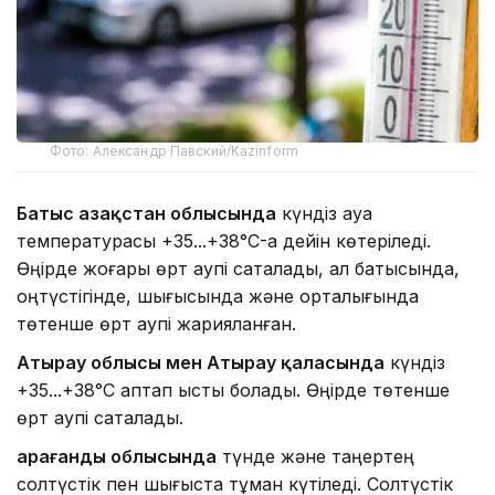
Фото: Александр Павский/Kazinform
Батыс Қазақстан облысында
күндіз ауа
температурасы +35...+38°C-қа дейін көтеріледі.
Өңірде жоғары өрт қаупі сақталады, ал батысында,
оңтүстігінде, шығысында және орталығында
төтенше өрт қаупі жарияланған.
Атырау облысы мен Атырау қаласында
күндіз
+35...+38°C аптап ыстық болады. Өңірде төтенше
өрт қаупі сақталады.
Қарағанды облысында
түнде және таңертең
солтүстік пен шығыста тұман күтіледі. Солтүстік