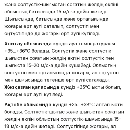
және солтүстік-шығыстан соғатын желдің екпіні
облыстың батысында 15 м/с-қа дейін жетеді.
Шығысында, батысында және орталығында
жоғары өрт қаупі сақталып, солтүстігі мен
оңтүстігінде де жоғары өрт қаупі күтіледі.
Ұлытау облысында
күндіз ауа температурасы
+35...+36°C болады. Солтүстік және солтүстік-
шығыстан соғатын желдің екпіні солтүстік пен
шығыста 15–20 м/с-қа дейін күшейеді. Облыстың
солтүстігі мен орталығында жоғары, ал оңтүстігі
мен шығысында төтенше өрт қаупі сақталады.
Жезқазған қаласында
күндіз +35°C ыстық болып,
жоғары өрт қаупі күтіледі.
Ақтөбе облысында
күндіз +35...+38°C аптап ыстық
болады. Солтүстік-шығыс және шығыстан соғатын
желдің екпіні облыстың солтүстік-шығысында 15–
18 м/с-қа дейін жетеді. Солтүстігінде жоғары, ал