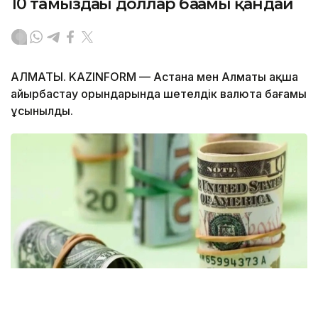
10 тамыздағы доллар бағамы қандай
АЛМАТЫ. KAZINFORM — Астана мен Алматы ақша
айырбастау орындарында шетелдік валюта бағамы
ұсынылды.