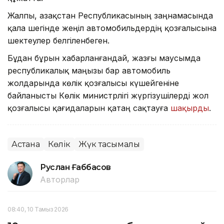
Жалпы, Қазақстан Республикасының заңнамасында
қала шегінде жеңіл автомобильдердің қозғалысына
шектеулер белгіленбеген.
Бұдан бұрын хабарланғандай, жазғы маусымда
республикалық маңызы бар автомобиль
жолдарында көлік қозғалысы күшейгеніне
байланысты Көлік министрлігі жүргізушілерді жол
қозғалысы қағидаларын қатаң сақтауға
шақырды
.
Астана
Көлік
Жүк тасымалы
Руслан Ғаббасов
Авторлар
08:40, 10 Тамыз 2026