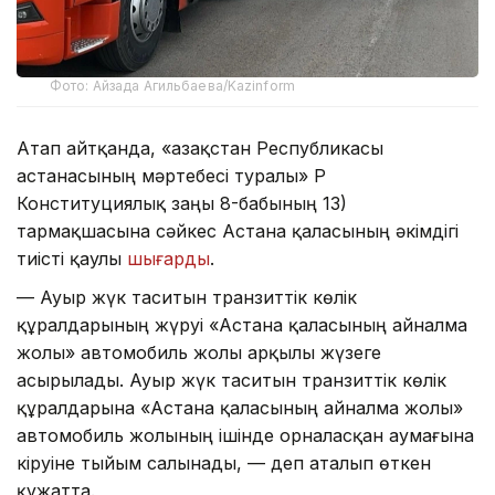
Фото: Айзада Агильбаева/Kazinform
Атап айтқанда, «Қазақстан Республикасы
астанасының мәртебесі туралы» ҚР
Конституциялық заңы 8-бабының 13)
тармақшасына сәйкес Астана қаласының әкімдігі
тиісті қаулы
шығарды
.
— Ауыр жүк таситын транзиттік көлік
құралдарының жүруі «Астана қаласының айналма
жолы» автомобиль жолы арқылы жүзеге
асырылады. Ауыр жүк таситын транзиттік көлік
құралдарына «Астана қаласының айналма жолы»
автомобиль жолының ішінде орналасқан аумағына
кіруіне тыйым салынады, — деп аталып өткен
құжатта.