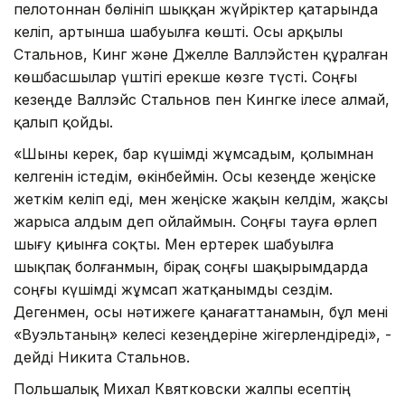
пелотоннан бөлініп шыққан жүйріктер қатарында
келіп, артынша шабуылға көшті. Осы арқылы
Стальнов, Кинг және Джелле Валлэйстен құралған
көшбасшылар үштігі ерекше көзге түсті. Соңғы
кезеңде Валлэйс Стальнов пен Кингке ілесе алмай,
қалып қойды.
«Шыны керек, бар күшімді жұмсадым, қолымнан
келгенін істедім, өкінбеймін. Осы кезеңде жеңіске
жеткім келіп еді, мен жеңіске жақын келдім, жақсы
жарыса алдым деп ойлаймын. Соңғы тауға өрлеп
шығу қиынға соқты. Мен ертерек шабуылға
шықпақ болғанмын, бірақ соңғы шақырымдарда
соңғы күшімді жұмсап жатқанымды сездім.
Дегенмен, осы нәтижеге қанағаттанамын, бұл мені
«Вуэльтаның» келесі кезеңдеріне жігерлендіреді», -
дейді Никита Стальнов.
Польшалық Михал Квятковски жалпы есептің