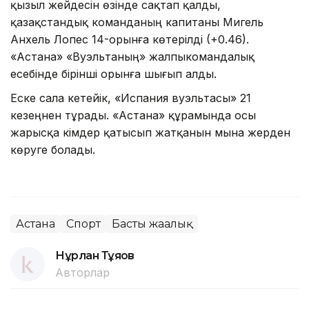
қызыл жейдесін өзінде сақтап қалды,
қазақстандық команданың капитаны Мигель
Анхель Лопес 14-орынға көтерілді (+0.46).
«Астана» «Вуэльтаның» жалпыкомандалық
есебінде бірінші орынға шығып алды.
Еске сала кетейік, «Испания вуэльтасы» 21
кезеңнен тұрады. «Астана» құрамында осы
жарысқа кімдер қатысып жатқанын мына жерден
көруге болады.
Астана
Спорт
Басты жаңалық
Нұрлан Тұяқов
Авторлар