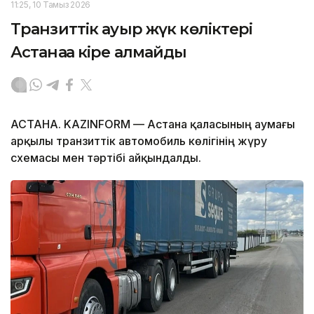
11:25, 10 Тамыз 2026
Транзиттік ауыр жүк көліктері
Астанаға кіре алмайды
АСТАНА. KAZINFORM — Астана қаласының аумағы
арқылы транзиттік автомобиль көлігінің жүру
схемасы мен тәртібі айқындалды.