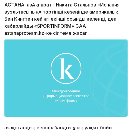
АСТАНА. ҚазАқпарат - Никита Стальнов «Испания
вуэльтасының» төртінші кезеңінде америкалық
Бен Кингтен кейінгі екінші орынды иеленді, деп
хабарлайды «SPORTINFORM» САА
astanaproteam.kz-ке сілтеме жасап.
Қазақстандық велошабандоз ұзақ уақыт бойы