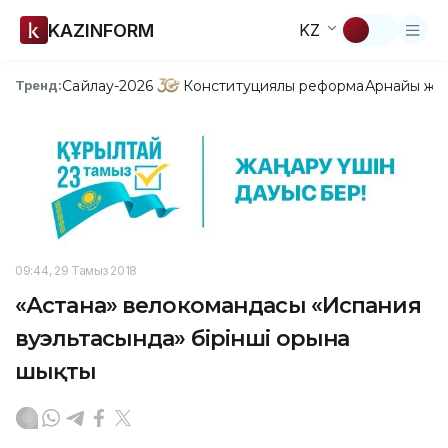
KAZINFORM
KZ
Сайлау-2026
Конституциялық реформа
Арнайы жо
Тренд:
09:44, 29 Тамыз 2018
«Астана» велокомандасы «Испания
вуэльтасында» бірінші орынға
шықты