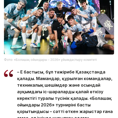
Фото: «Болашақ ойындары – 2026» ұйымдастыру комитеті
– Ең бастысы, бұл тәжірибе Қазақстанда
қалады. Мамандар, құрылған командалар,
техникалық шешімдер және осындай
ауқымдағы іс-шараларды қалай өткізу
керектігі туралы түсінік қалады. «Болашақ
ойындары 2026» турнирінің басты
қорытындысы – сәтті өткен жарыстар ғана