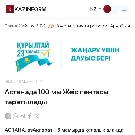
KAZINFORM
KZ
Сайлау-2026
Конституциялық реформа
Арнайы жо
Тренд:
06:30, 08 Мамыр 2017
Астанада 100 мың Жеңіс лентасы
таратылады
АСТАНА. ҚазАқпарат - 6 мамырда қалалық алаңда