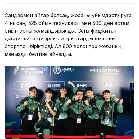
Сандармен айтар болсақ, жобаны ұйымдастыруға
4 нысан, 528 ойын техникасы мен 500-ден астам
ойын орны жұмылдырылды. Сегіз фиджитал-
дисциплина цифрлық жарыстарды шынайы
спортпен біріктірді. Ал 800 волонтер жобаның
маңызды бөлігіне айналды.