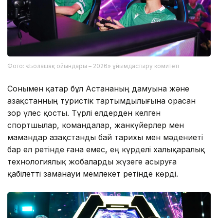
Фото: «Болашақ ойындары – 2026» ұйымдастыру комитеті
Сонымен қатар бұл Астананың дамуына және
Қазақстанның туристік тартымдылығына орасан
зор үлес қосты. Түрлі елдерден келген
спортшылар, командалар, жанкүйерлер мен
мамандар Қазақстанды бай тарихы мен мәдениеті
бар ел ретінде ғана емес, ең күрделі халықаралық
технологиялық жобаларды жүзеге асыруға
қабілетті заманауи мемлекет ретінде көрді.