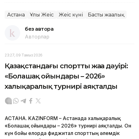
Астана
Ұлы Жеңіс
Жеңіс күні
Басты жаңалық
без автора
Авторлар
23:27, 09 Тамыз 2026
Қазақстандағы спорттың жаңа дәуірі:
«Болашақ ойындары – 2026»
халықаралық турнирі аяқталды
АСТАНА. KAZINFORM – Астанада халықаралық
«Болашақ ойындары – 2026» турнирі аяқталды. Он
күн бойы елорда фиджитал спорттың әлемдік