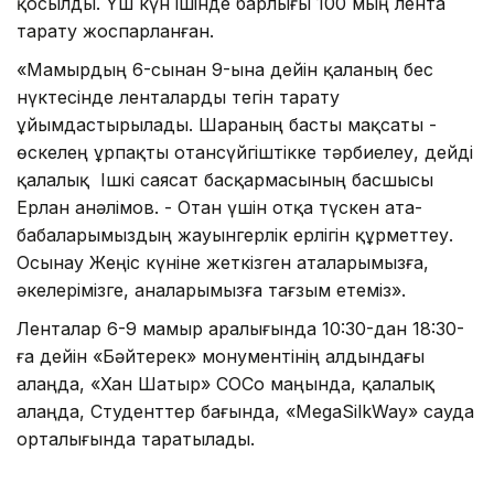
қосылды. Үш күн ішінде барлығы 100 мың лента
тарату жоспарланған.
«Мамырдың 6-сынан 9-ына дейін қаланың бес
нүктесінде ленталарды тегін тарату
ұйымдастырылады. Шараның басты мақсаты -
өскелең ұрпақты отансүйгіштікке тәрбиелеу, дейді
қалалық Ішкі саясат басқармасының басшысы
Ерлан Қанәлімов. - Отан үшін отқа түскен ата-
бабаларымыздың жауынгерлік ерлігін құрметтеу.
Осынау Жеңіс күніне жеткізген аталарымызға,
әкелерімізге, аналарымызға тағзым етеміз».
Ленталар 6-9 мамыр аралығында 10:30-дан 18:30-
ға дейін «Бәйтерек» монументінің алдындағы
алаңда, «Хан Шатыр» СОСо маңында, қалалық
алаңда, Студенттер бағында, «MegaSilkWay» сауда
орталығында таратылады.