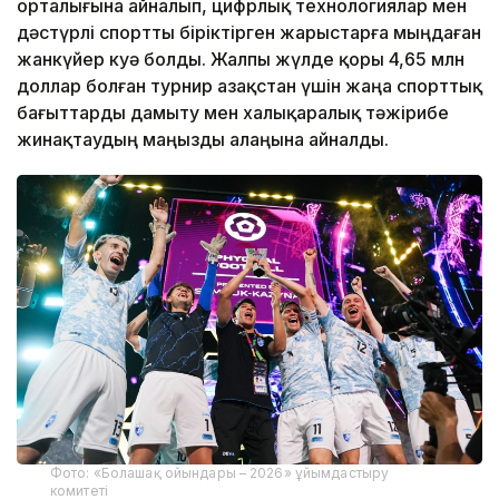
орталығына айналып, цифрлық технологиялар мен
дәстүрлі спортты біріктірген жарыстарға мыңдаған
жанкүйер куә болды. Жалпы жүлде қоры 4,65 млн
доллар болған турнир Қазақстан үшін жаңа спорттық
бағыттарды дамыту мен халықаралық тәжірибе
жинақтаудың маңызды алаңына айналды.
Фото: «Болашақ ойындары – 2026» ұйымдастыру
комитеті