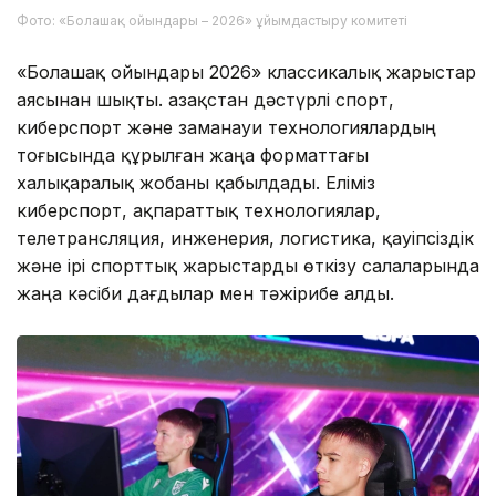
Фото: «Болашақ ойындары – 2026» ұйымдастыру комитеті
«Болашақ ойындары 2026» классикалық жарыстар
аясынан шықты. Қазақстан дәстүрлі спорт,
киберспорт және заманауи технологиялардың
тоғысында құрылған жаңа форматтағы
халықаралық жобаны қабылдады. Еліміз
киберспорт, ақпараттық технологиялар,
телетрансляция, инженерия, логистика, қауіпсіздік
және ірі спорттық жарыстарды өткізу салаларында
жаңа кәсіби дағдылар мен тәжірибе алды.