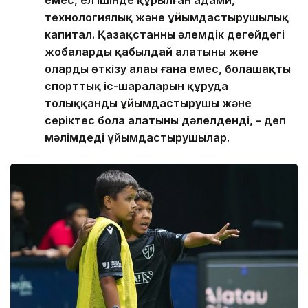
емес, ел ішінде құрылған адами,
технологиялық және ұйымдастырушылық
капитал. Қазақстанның әлемдік деңгейдегі
жобаларды қабылдай алатыны және
оларды өткізу алаңы ғана емес, болашақтың
спорттық іс-шараларын құруда
толыққанды ұйымдастырушы және
серіктес бола алатыны дәлелденді, – деп
мәлімдеді ұйымдастырушылар.