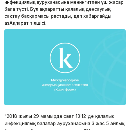
инфекциялық ауруханасына менингитпен үш жасар
бала түсті. Бұл ақпаратты қалалық денсаулық
сақтау басқармасы растады, деп хабарлайды
ҚазАқпарат тілшісі.
"2018 жылы 29 мамырда сағат 13:12-де қалалық
инфекциялық балалар ауруxанасына 3 жас 5 айлық