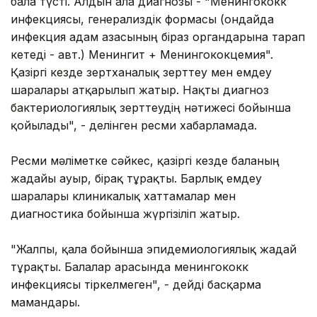
бала түсті. Алдын ала диагнозы - "Менингококк
инфекциясы, генерализдік формасы (ондайда
инфекция адам ағзасының біраз органдарына тарап
кетеді - авт.) Менингит + Менингококцемия".
Қазіргі кезде зертxаналық зерттеу мен емдеу
шаралары атқарылып жатыр. Нақты диагноз
бактериологиялық зерттеудің нәтижесі бойынша
қойылады", - делінген ресми xабарламада.
Ресми мәліметке сәйкес, қазіргі кезде баланың
жағдайы ауыр, бірақ тұрақты. Барлық емдеу
шаралары клиникалық xаттамалар мен
диагностика бойынша жүргізіліп жатыр.
"Жалпы, қала бойынша эпидемиологиялық жағдай
тұрақты. Балалар арасында менингококк
инфекциясы тіркелмеген", - дейді басқарма
мамандары.