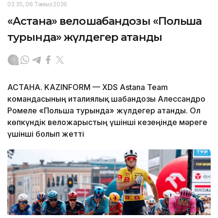
02:35, 06 Тамыз 2026
«Астана» велошабандозы «Польша
турында» жүлдегер атанды
АСТАНА. KAZINFORM — XDS Astana Team
командасының италиялық шабандозы Алессандро
Ромеле «Польша турында» жүлдегер атанды. Ол
көпкүндік веложарыстың үшінші кезеңінде мәреге
үшінші болып жетті