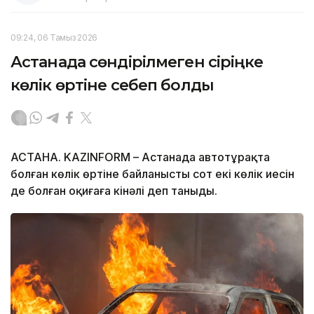
09:24, 06 Тамыз 2026
Астанада сөндірілмеген сіріңке
көлік өртіне себеп болды
АСТАНА. KAZINFORM – Астанада автотұрақта
болған көлік өртіне байланысты сот екі көлік иесін
де болған оқиғаға кінәлі деп таныды.