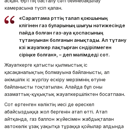
асқан. Өрттің басталу сәті бейнебақылау
камерасына түсіп қалған.
«Сараптама өрттің талап қоюшының
көлігінен газ буларының шығуы нәтижесінде
пайда болған газ-ауа қоспасының
тұтануынан болғанын анықтады. Ал тұтану
көзі жауапкер лақтырған сөндірілмеген
сіріңке болған», – деп мәлімдеді сот.
Жауапкерге қатысты қылмыстық іс
қасақаналықтың болмауына байланысты, ал
әкімшілік іс жүргізу ескіру мерзімінің өтуіне
байланысты тоқтатылған. Алайда бұл оны
азаматтық-құқықтық жауапкершіліктен босатпаған.
Сот өртенген көліктің иесі де өрескел
абайсыздыққа жол бергенін атап өтті. Атап
айтқанда, газ баллон жүйесімен жабдықталған
автокөлік ұзақ уақытқа тұраққа қойылар алдында