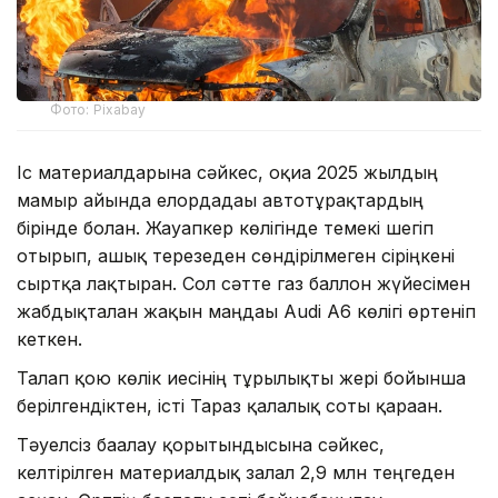
Фото: Pixabay
Іс материалдарына сәйкес, оқиға 2025 жылдың
мамыр айында елордадағы автотұрақтардың
бірінде болған. Жауапкер көлігінде темекі шегіп
отырып, ашық терезеден сөндірілмеген сіріңкені
сыртқа лақтырған. Сол сәтте газ баллон жүйесімен
жабдықталған жақын маңдағы Audi A6 көлігі өртеніп
кеткен.
Талап қою көлік иесінің тұрғылықты жері бойынша
берілгендіктен, істі Тараз қалалық соты қараған.
Тәуелсіз бағалау қорытындысына сәйкес,
келтірілген материалдық залал 2,9 млн теңгеден