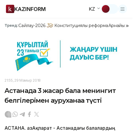
KAZINFORM
KZ
Сайлау-2026
Конституциялық реформа
Арнайы жо
Тренд:
21:55, 29 Мамыр 2018
Астанада 3 жасар бала менингит
белгілерімен ауруханаға түсті
АСТАНА. ҚазАқпарат - Астанадағы балалардың