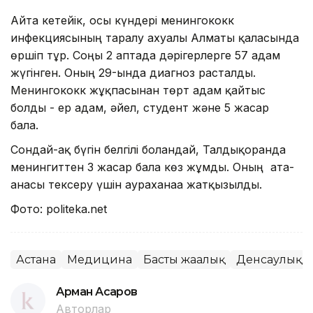
Айта кетейік, осы күндері менингококк
инфекциясының таралу ахуалы Алматы қаласында
өршіп тұр. Соңғы 2 аптада дəрігерлерге 57 адам
жүгінген. Оның 29-ында диагноз расталды.
Менингококк жұқпасынан төрт адам қайтыс
болды - ер адам, әйел, студент және 5 жасар
бала.
Сондай-ақ бүгін белгілі болғандай, Талдықорғанда
менингиттен 3 жасар бала көз жұмды. Оның ата-
анасы тексеру үшін аураханаға жатқызылды.
Фото: politeka.net
Астана
Медицина
Басты жаңалық
Денсаулық
Арман Асқаров
Авторлар