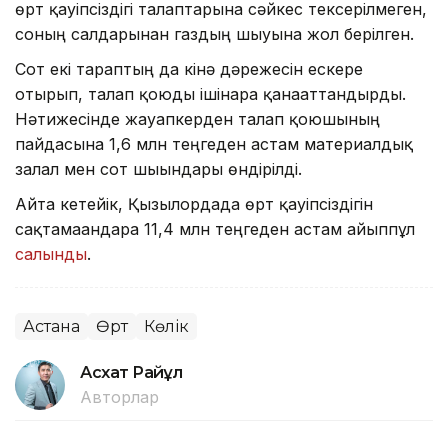
өрт қауіпсіздігі талаптарына сәйкес тексерілмеген,
соның салдарынан газдың шығуына жол берілген.
Сот екі тараптың да кінә дәрежесін ескере
отырып, талап қоюды ішінара қанағаттандырды.
Нәтижесінде жауапкерден талап қоюшының
пайдасына 1,6 млн теңгеден астам материалдық
залал мен сот шығындары өндірілді.
Айта кетейік, Қызылордада өрт қауіпсіздігін
сақтамағандарға 11,4 млн теңгеден астам айыппұл
салынды
.
Астана
Өрт
Көлік
Асхат Райқұл
Авторлар