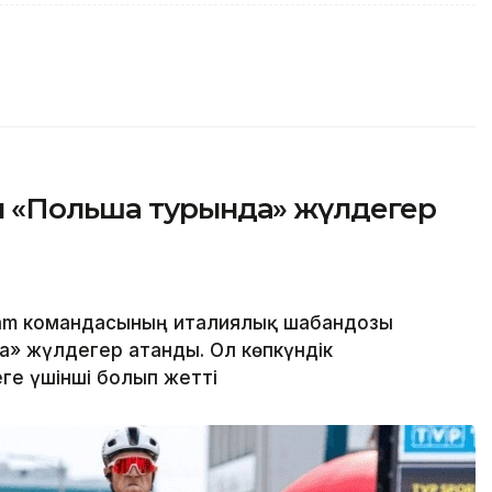
ы «Польша турында» жүлдегер
eam командасының италиялық шабандозы
» жүлдегер атанды. Ол көпкүндік
ге үшінші болып жетті