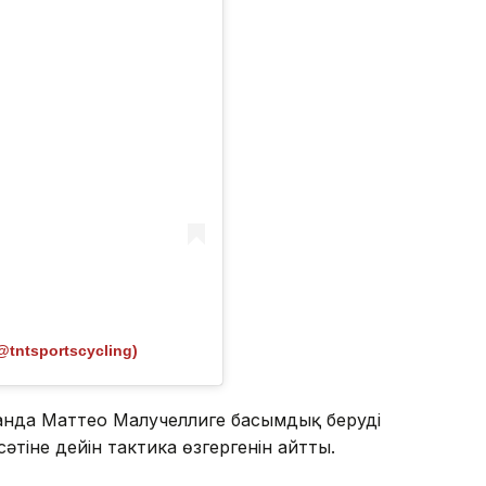
@tntsportscycling)
анда Маттео Малучеллиге басымдық беруді
әтіне дейін тактика өзгергенін айтты.