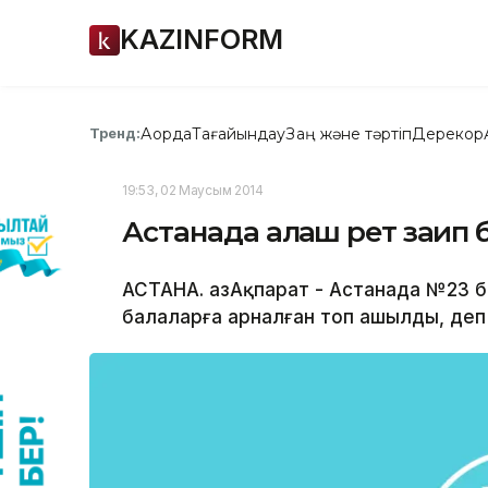
KAZINFORM
Ақорда
Тағайындау
Заң және тәртіп
Дерекқор
Тренд:
19:53, 02 Маусым 2014
Астанада алғаш рет зағип
АСТАНА. ҚазАқпарат - Астанада №23 
балаларға арналған топ ашылды, деп 