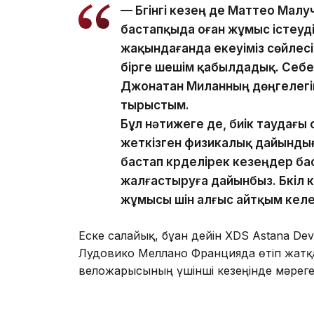
— Бүгінгі кезең де Маттео Ма
бастапқыда оған жұмыс істеуді
жақындағанда екеуіміз сөйлес
бірге шешім қабылдадық. Себеб
Джонатан Миланның дөңгелегіне 
тырыстым.
Бұл нәтижеге де, биік таудағы
жеткізген физикалық дайынды
бастап күрделірек кезеңдер ба
жалғастыруға дайынбыз. Бүкіл
жұмысы үшін алғыс айтқым кел
Еске салайық, бұған дейін XDS Astana 
Лудовико Меллано Францияда өтіп жатқа
веложарысының үшінші кезеңінде мәрег