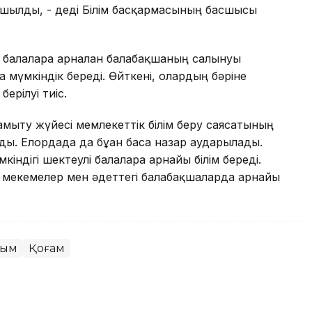
 ашылды, - деді Білім басқармасының басшысы
 балаларға арналған балабақшаның салынуы
 мүмкіндік береді. Өйткені, олардың бәріне
берілуі тиіс.
дамыту жүйесі мемлекеттік білім беру саясатының
ды. Елордада да бұған баса назар аударылады.
ндігі шектеулі балаларға арнайы білім береді.
і мекемелер мен әдеттегі балабақшаларда арнайы
лым
Қоғам