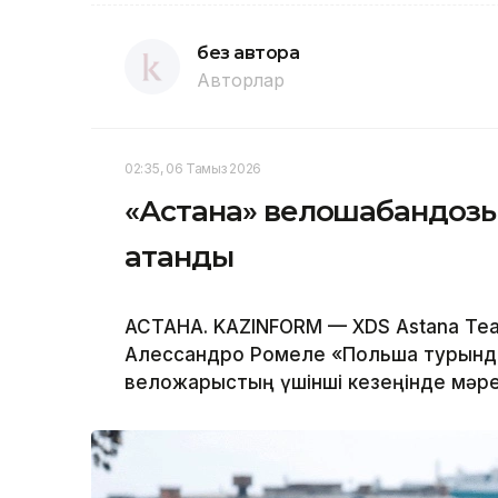
без автора
Авторлар
02:35, 06 Тамыз 2026
«Астана» велошабандоз
атанды
АСТАНА. KAZINFORM — XDS Astana T
Алессандро Ромеле «Польша турында
веложарыстың үшінші кезеңінде мәре