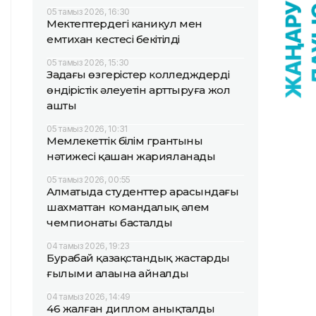
05 тамыз 2026, 16:30
Мектептердегі каникул мен
емтихан кестесі бекітілді
05 тамыз 2026, 15:30
Заңдағы өзгерістер колледждердің
өндірістік әлеуетін арттыруға жол
ашты
05 тамыз 2026, 10:31
Мемлекеттік білім грантының
нәтижесі қашан жарияланады
05 тамыз 2026, 00:55
Алматыда студенттер арасындағы
шахматтан командалық әлем
чемпионаты басталды
04 тамыз 2026, 19:23
Бурабай қазақстандық жастардың
ғылыми алаңына айналды
04 тамыз 2026, 14:49
46 жалған диплом анықталды