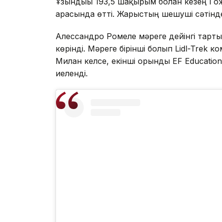
Ұзындығы 193,5 шақырым болған кезең Г
арасында өтті. Жарыстың шешуші сәтінд
Алессандро Ромеле мәреге дейінгі тарты
көрінді. Мәреге бірінші болып Lidl-Tre
Милан келсе, екінші орынды EF Educatio
иеленді.