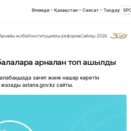
Әлемде
Қазақстан
Саясат
Талдау
SP
Арнайы жоба
Конституциялық реформа
Сайлау-2026
 балаларға арналған топ ашылды
балабақшада зағип және нашар көретін
жазады astana.gov.kz сайты.