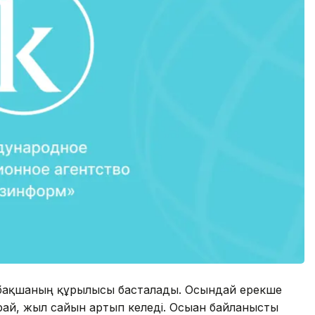
алабақшаның құрылысы басталады. Осындай ерекше
қарай, жыл сайын артып келеді. Осыған байланысты