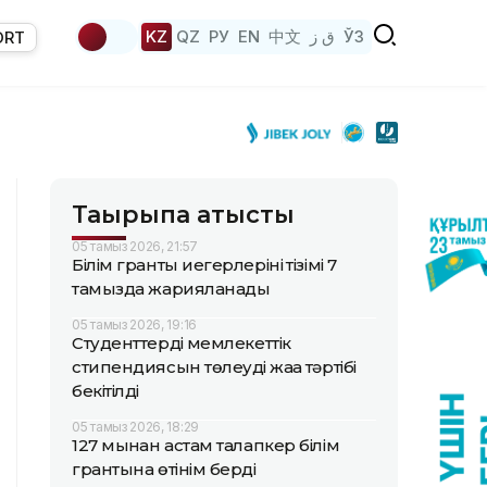
KZ
QZ
РУ
EN
中文
ق ز
ЎЗ
ORT
Тақырыпқа қатысты
05 тамыз 2026, 21:57
Білім гранты иегерлерінің тізімі 7
тамызда жарияланады
05 тамыз 2026, 19:16
Студенттердің мемлекеттік
стипендиясын төлеудің жаңа тәртібі
бекітілді
05 тамыз 2026, 18:29
127 мыңнан астам талапкер білім
грантына өтінім берді