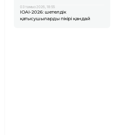
03 тамыз 2026, 18:55
IOAI-2026: шетелдік
қатысушылардың пікірі қандай