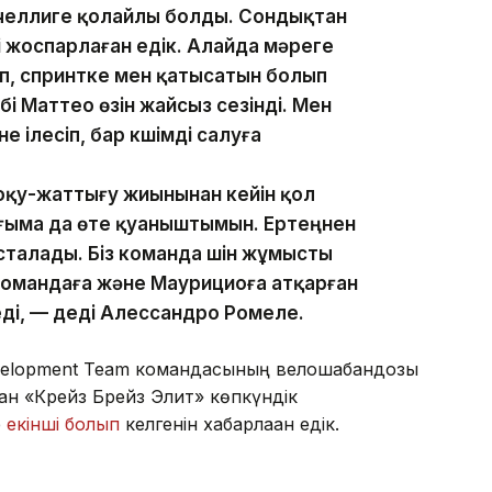
лучеллиге қолайлы болды. Сондықтан
 жоспарлаған едік. Алайда мәреге
іп, спринтке мен қатысатын болып
і Маттео өзін жайсыз сезінді. Мен
ілесіп, бар күшімді салуға
 оқу-жаттығу жиынынан кейін қол
ғыма да өте қуаныштымын. Ертеңнен
сталады. Біз команда үшін жұмысты
 командаға және Маурициоға атқарған
еді, — деді Алессандро Ромеле.
Development Team командасының велошабандозы
н «Крейз Брейз Элит» көпкүндік
е
екінші болып
келгенін хабарлаған едік.