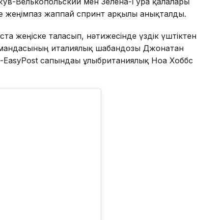
ожув-Велькопольский мен Зелена-Гура қалалары
е жеңімпаз жаппай спринт арқылы анықталды.
ста жеңіске таласып, нәтижесінде үздік үштіктен
k командасының италиялық шабандозы Джонатан
n-EasyPost сапындағы ұлыбританиялық Ноа Хоббс