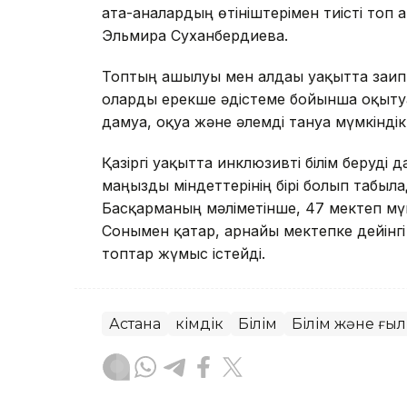
ата-аналардың өтініштерімен тиісті топ
Эльмира Суханбердиева.
Топтың ашылуы мен алдағы уақытта зағип
оларды ерекше әдістеме бойынша оқытуға
дамуға, оқуға және әлемді тануға мүмкіндік 
Қазіргі уақытта инклюзивті білім беруді 
маңызды міндеттерінің бірі болып табыла
Басқарманың мәліметінше, 47 мектеп мүмкі
Сонымен қатар, арнайы мектепке дейінг
топтар жүмыс істейді.
Астана
Әкімдік
Білім
Білім және ғы