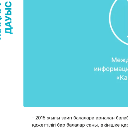
- 2015 жылы зағип балаларға арналған б
қажеттілігі бар балалар саны, өкінішке 