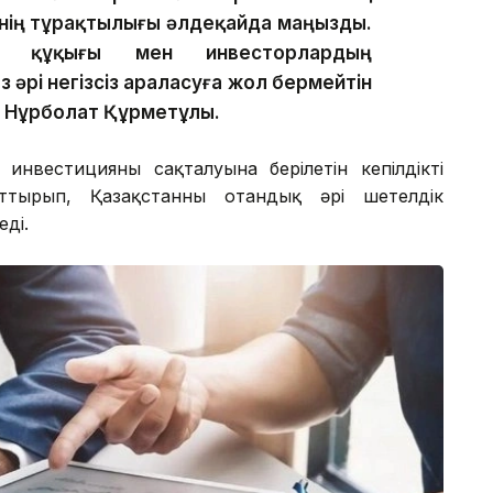
інің тұрақтылығы әлдеқайда маңызды.
ік құқығы мен инвесторлардың
әрі негізсіз араласуға жол бермейтін
і Нұрболат Құрметұлы.
инвестицияның сақталуына берілетін кепілдіктің
рттырып, Қазақстанның отандық әрі шетелдік
еді.