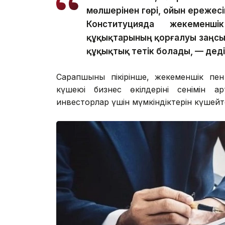
мөлшерінен гөрі, ойын ережес
Конституцияда жекеменш
құқықтарының қорғалуы заңсыз 
құқықтық тетік болады, — дед
Сарапшының пікірінше, жекеменшік пен 
күшеюі бизнес өкілдерінің сенімін а
инвесторлар үшін мүмкіндіктерін күшейт