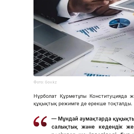
Фото: Gov.kz
Нұрболат Құрметұлы Конституцияда ж
құқықтық режимге де ерекше тоқталды.
— Мұндай аумақтарда құқықтық
салықтық және кедендік жең