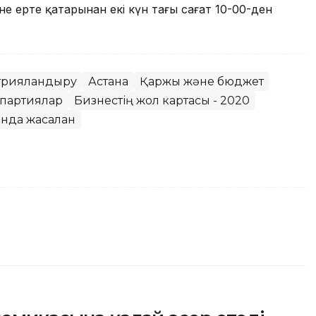
не ертең қатарынан екі күн таңғы сағат 10-00-ден
трияландыру
Астана
Қаржы және бюджет
 партиялар
Бизнестің жол картасы - 2020
анда жасалған