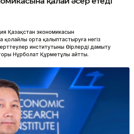
номикасына қалай әсер етеді
ция Қазақстан экономикасын
а қолайлы орта қалыптастыруға негіз
ерттеулер институтының Өңірлерді дамыту
торы Нұрболат Құрметұлы айтты.