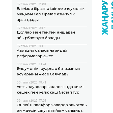
07 тамыз 2026, 11:08
Елімізде бір апта ішінде әлеуметтік
маңызы бар бірқатар азық-түлік
арзандады
07 тамыз 2026, 08:51
Доллар мен теңгені қаншадан
айырбастауға болады
07 тамыз 2026, 08:00
Авиация саласына қандай
реформалар қажет
06 тамыз 2026, 21:24
Әлеуметтік тауарлар бағасының
өсу қарқыны 4 есе баяулады
06 тамыз 2026, 19:41
Ұлттық тауарлар каталогында киім-
кешек пен көлік көш бастап тұр
06 тамыз 2026, 17:25
Онлайн платформаларда алкоголь
өнімдерін сатуға тыйым салынды