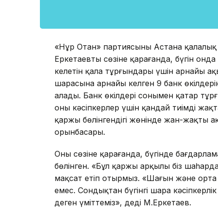
«Нұр Отан» партиясының Астана қалалық
Еркетаевтың сөзіне қарағанда, бүгін онд
келетін қала тұрғындары үшін арнайы ақыл
шарасына арнайы келген 9 банк өкілдері
алады. Банк өкілдері сонымен қатар тұр
оның кәсіпкерлер үшін қандай тиімді жа
қаржы бөлінгендігі жөнінде жан-жақты ақ
орынбасары.
Оның сөзіне қарағанда, бүгінде бағдарла
бөлінген. «Бұл қаржы арқылы біз шаһард
мақсат етіп отырмыз. «Шағын және орта 
емес. Сондықтан бүгінгі шара кәсіпкерлік
деген үміттеміз», деді М.Еркетаев.