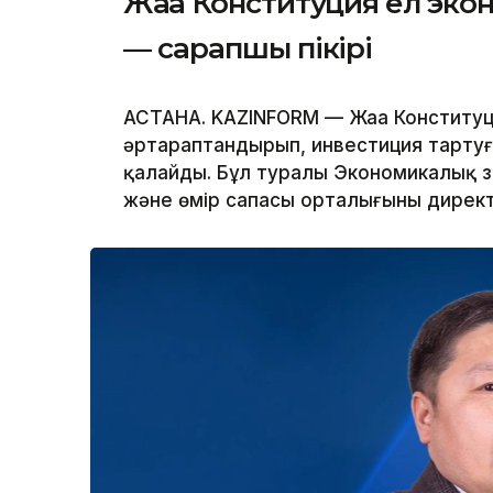
Жаңа Конституция ел эко
— сарапшы пікірі
АСТАНА. KAZINFORM — Жаңа Конститу
әртараптандырып, инвестиция тартуғ
қалайды. Бұл туралы Экономикалық з
және өмір сапасы орталығының дирек