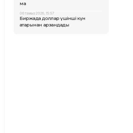
ма
06 тамыз 2026, 15:57
Биржада доллар үшінші күн
қатарынан арзандады