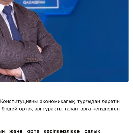
 Конституцияның экономикалық тұрғыдан беретін
не бірдей ортақ әрі тұрақты талаптарға негізделген
ын және орта кәсіпкерлікке салық