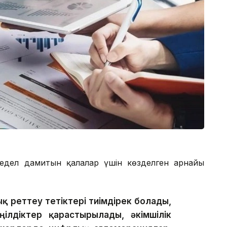
едел дамитын қалалар үшін көзделген арнайы
 реттеу тетіктері тиімдірек болады,
ілдіктер қарастырылады, әкімшілік