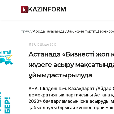
KAZINFORM
Ақорда
Тағайындау
Заң және тәртіп
Дерекқор
Тренд:
11:27, 15 Шілде 2010
Астанада «Бизнестің жол
жүзеге асыру мақсатында
ұйымдастырылуда
АНА. Шілденің 15-і. ҚазАқпарат /Айда
демократиялық партиясының Астана қ
2020» бағдарламасын іске асырудың
қабылдаудың бірыңғай күнінен орай «аш