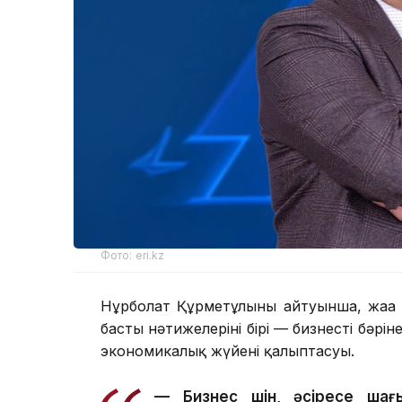
Фото: eri.kz
Нұрболат Құрметұлының айтуынша, жаңа
басты нәтижелерінің бірі — бизнестің бәрі
экономикалық жүйенің қалыптасуы.
— Бизнес үшін, әсіресе шағ