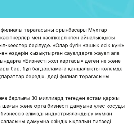
 филиалы төрағасының орынбасары Мұхтар
а кәсіпкерлер мен кәсіпкерлікпен айналысқысы
-кеңестер берілуде. «Олар бүгін «ашық есік күні»
нен өздерін қызықтырған сауалдарға жауап ала
ғындарға «Бизнестің жол картасы» деген не және
қтары бар, бұл бағдарламаға қаншалықты көлемде
параттар береді», деді филиал төрағасының
маға барлығы 30 миллиард теңгеден астам қаржы
а шағын және орта бизнестің дамуына үлес қосуды
бизнессіз елімізді индустрияландыру мүмкін
 саласының дамуына өзіндік ықпалын тигізеді