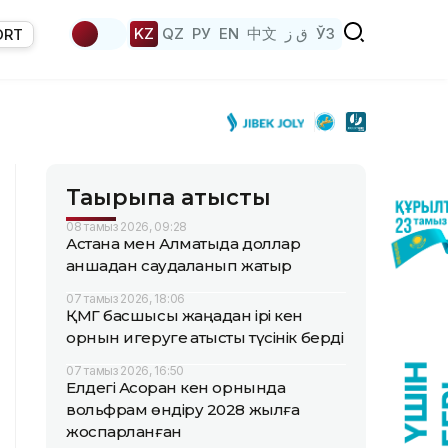
KZ
QZ
РУ
EN
中文
ق ز
ЎЗ
ORT
Тақырыпқа қатысты
08 тамыз 2026, 09:28
Астана мен Алматыда доллар
қаншадан саудаланып жатыр
07 тамыз 2026, 18:06
ҚМГ басшысы жаңадан ірі кен
орнын игеруге қатысты түсінік берді
07 тамыз 2026, 16:50
Елдегі Ақсоран кен орнында
вольфрам өндіру 2028 жылға
жоспарланған