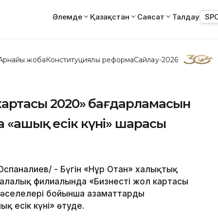
Әлемде
Қазақстан
Саясат
Талдау
SP
Арнайы жоба
Конституциялық реформа
Сайлау-2026
 картасы 2020» бағдарламасын
 «ашық есік күні» шарасы
р Оспаналиев/ - Бүгін «Нұр Отан» халықтық
алалық филиалында «Бизнестің жол картасы
 мәселелері бойынша азаматтарды
ық есік күні» өтуде.