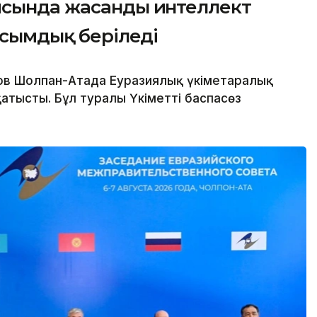
ясында жасанды интеллект
асымдық беріледі
в Шолпан-Атада Еуразиялық үкіметаралық
атысты. Бұл туралы Үкіметтің баспасөз