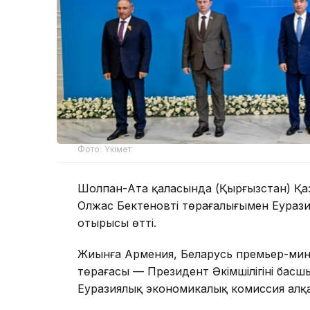
Фото: Үкімет
Шолпан-Ата қаласында (Қырғызстан) Қа
Олжас Бектеновтің төрағалығымен Еурази
отырысы өтті.
Жиынға Армения, Беларусь премьер-мини
төрағасы — Президент Әкімшілігінің басш
Еуразиялық экономикалық комиссия алқа