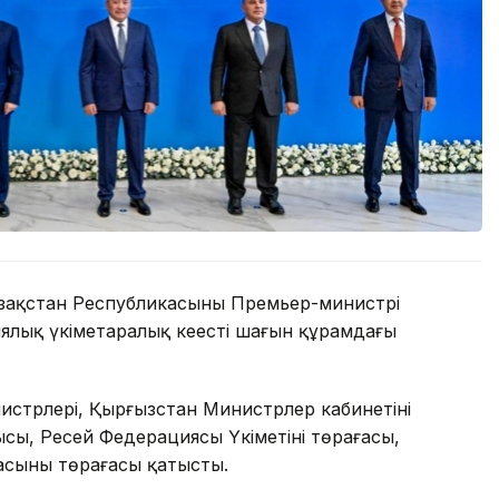
зақстан Республикасының Премьер-министрі
ялық үкіметаралық кеңестің шағын құрамдағы
стрлері, Қырғызстан Министрлер кабинетінің
ысы, Ресей Федерациясы Үкіметінің төрағасы,
сының төрағасы қатысты.