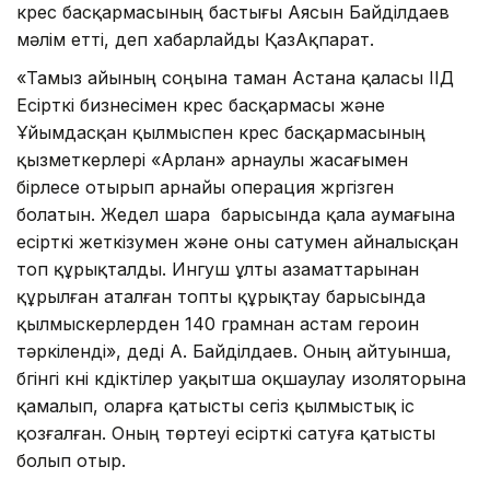
күрес басқармасының бастығы Аясын Байділдаев
мәлім етті, деп хабарлайды ҚазАқпарат.
«Тамыз айының соңына таман Астана қаласы ІІД
Есірткі бизнесімен күрес басқармасы және
Ұйымдасқан қылмыспен күрес басқармасының
қызметкерлері «Арлан» арнаулы жасағымен
бірлесе отырып арнайы операция жүргізген
болатын. Жедел шара барысында қала аумағына
есірткі жеткізумен және оны сатумен айналысқан
топ құрықталды. Ингуш ұлты азаматтарынан
құрылған аталған топты құрықтау барысында
қылмыскерлерден 140 грамнан астам героин
тәркіленді», деді А. Байділдаев. Оның айтуынша,
бүгінгі күні күдіктілер уақытша оқшаулау изоляторына
қамалып, оларға қатысты сегіз қылмыстық іс
қозғалған. Оның төртеуі есірткі сатуға қатысты
болып отыр.