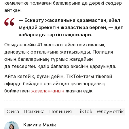
кәмелетке толмаған балаларына да дөрекі сөздер
айтқан.
— Ескерту жасалғанына қарамастан, әйел
мұндай әрекетін жалғастыра берген, — деп
хабарлады тәртіп сақшылары.
Осыдан кейін 41 жастағы әйел психикалық
денсаулық орталығына жатқызылды. Полиция
оның балаларының тұрмыс жағдайын
да тексерген. Қазір балалар әкесінің қарауында.
Айта кетейік, бұған дейін, TikТok-тағы тікелей
эфирде бейәдеп сөз айтқан қызылордалық
бойжеткен
жазаланғанын
жазған едік.
Оқиға
Психика
Полиция
TikTok
Әлеуметтік ж
Камила Мүлік