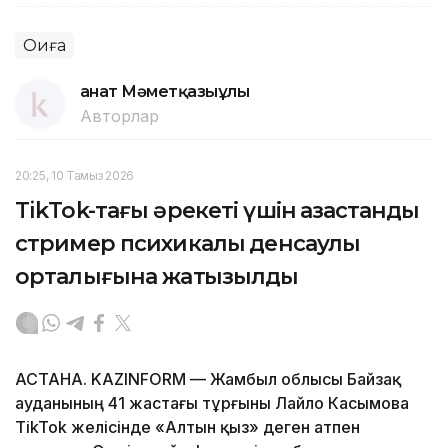
Оқиға
Қанат Мәметқазыұлы
Авторлар
20:25, 10 Тамыз 2026
TikTok-тағы әрекеті үшін қазақстандық
стример психикалық денсаулық
орталығына жатқызылды
АСТАНА. KAZINFORM — Жамбыл облысы Байзақ
ауданының 41 жастағы тұрғыны Лайло Касымова
TikTok желісінде «Алтын қыз» деген атпен