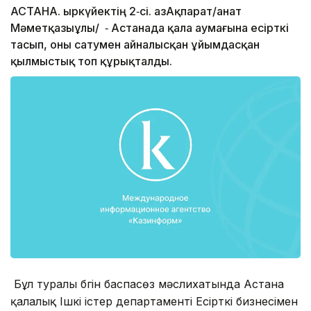
АСТАНА. Қыркүйектің 2‑сі. ҚазАқпарат/Қанат
Мәметқазыұлы/ ‑ Астанада қала аумағына есірткі
тасып, оны сатумен айналысқан ұйымдасқан
қылмыстық топ құрықталды.
Бұл туралы бүгін баспасөз мәслихатында Астана
қалалық Ішкі істер департаменті Есірткі бизнесімен