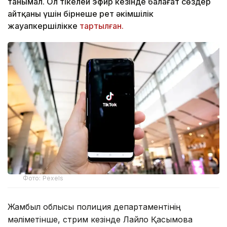
танымал. Ол тікелей эфир кезінде балағат сөздер
айтқаны үшін бірнеше рет әкімшілік
жауапкершілікке
тартылған.
Фото: Pexels
Жамбыл облысы полиция департаментінің
мәліметінше, стрим кезінде Лайло Қасымова