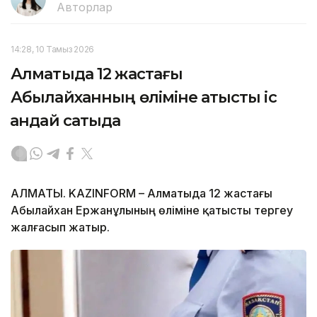
Авторлар
14:28, 10 Тамыз 2026
Алматыда 12 жастағы
Абылайханның өліміне қатысты іс
қандай сатыда
АЛМАТЫ. KAZINFORM – Алматыда 12 жастағы
Абылайхан Ержанұлының өліміне қатысты тергеу
жалғасып жатыр.