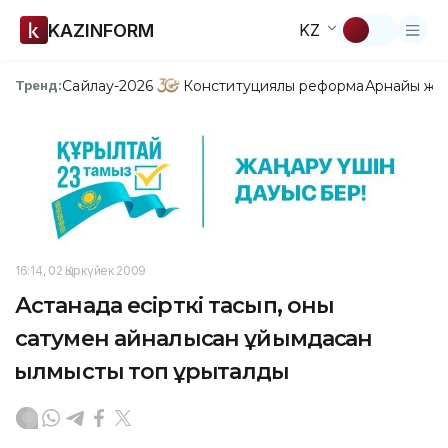
KAZINFORM
KZ
Сайлау-2026
Конституциялық реформа
Арнайы жо
Тренд:
16:14, 02 Қыркүйек 2009
Астанада есірткі тасып, оны
сатумен айналысқан ұйымдасқан
қылмыстық топ құрықталды