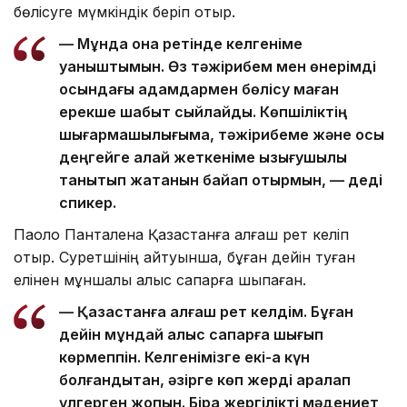
бөлісуге мүмкіндік беріп отыр.
— Мұнда қонақ ретінде келгеніме
қуаныштымын. Өз тәжірибем мен өнерімді
осындағы адамдармен бөлісу маған
ерекше шабыт сыйлайды. Көпшіліктің
шығармашылығыма, тәжірибеме және осы
деңгейге қалай жеткеніме қызығушылық
танытып жатқанын байқап отырмын, — деді
спикер.
Паоло Панталена Қазақстанға алғаш рет келіп
отыр. Суретшінің айтуынша, бұған дейін туған
елінен мұншалық алыс сапарға шықпаған.
— Қазақстанға алғаш рет келдім. Бұған
дейін мұндай алыс сапарға шығып
көрмеппін. Келгенімізге екі-ақ күн
болғандықтан, әзірге көп жерді аралап
үлгерген жоқпын. Бірақ жергілікті мәдениет