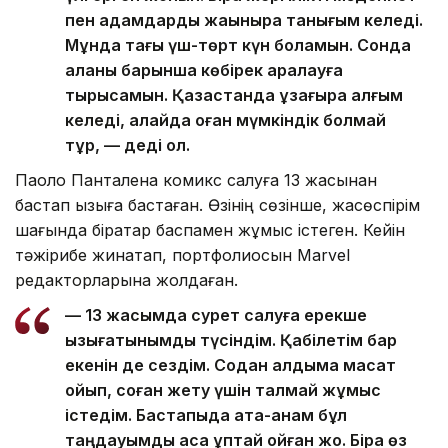
пен адамдарды жақынырақ танығым келеді.
Мұнда тағы үш-төрт күн боламын. Сонда
қаланы барынша көбірек аралауға
тырысамын. Қазақстанда ұзағырақ қалғым
келеді, алайда оған мүмкіндік болмай
тұр, — деді ол.
Паоло Панталена комикс салуға 13 жасынан
бастап қызыға бастаған. Өзінің сөзінше, жасөспірім
шағында бірқатар баспамен жұмыс істеген. Кейін
тәжірибе жинақтап, портфолиосын Marvel
редакторларына жолдаған.
— 13 жасымда сурет салуға ерекше
қызығатынымды түсіндім. Қабілетім бар
екенін де сездім. Содан алдыма мақсат
қойып, соған жету үшін талмай жұмыс
істедім. Бастапқыда ата-анам бұл
таңдауымды аса құптай қойған жоқ. Бірақ өз