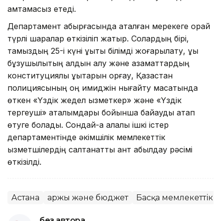
қамтамасыз етеді.
Департамент қабырғасында аталған мерекеге орай
түрлі шаралар өткізіліп жатыр. Солардың бірі,
тамыздың 25-і күні құқықтық білімді жоғарылату, құқық
бұзушылықтың алдын алу және азаматтардың
конституциялық құқықтарын қорғау, Қазақстан
полициясының оң имиджін нығайту мақсатында
өткен «Үздік жедел қызметкер» және «Үздік
тергеуші» аталымдары бойынша байқауды атап
өтуге болады. Сондай-ақ қалалық ішкі істер
департаментінде әкімшілік мемлекеттік
қызметшілердің салтанатты ант қабылдау рәсімі
өткізілді.
Астана
Қаржы және бюджет
Басқа мемлекеттік 
без автора