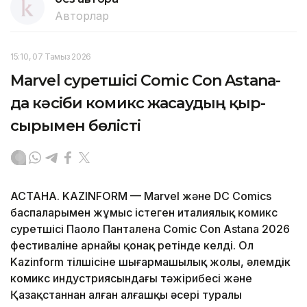
Авторлар
15:10, 07 Тамыз 2026
Marvel суретшісі Comic Con Astana-
да кәсіби комикс жасаудың қыр-
сырымен бөлісті
АСТАНА. KAZINFORM — Marvel және DC Comics
баспаларымен жұмыс істеген италиялық комикс
суретшісі Паоло Панталена Comic Con Astana 2026
фестиваліне арнайы қонақ ретінде келді. Ол
Kazinform тілшісіне шығармашылық жолы, әлемдік
комикс индустриясындағы тәжірибесі және
Қазақстаннан алған алғашқы әсері туралы