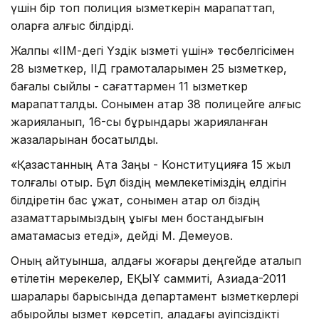
үшін бір топ полиция қызметкерін марапаттап,
оларға алғыс білдірді.
Жалпы «ІІМ-дегі Үздік қызметі үшін» төсбелгісімен
28 қызметкер, ІІД грамоталарымен 25 қызметкер,
бағалы сыйлық - сағаттармен 11 қызметкер
марапатталды. Сонымен қатар 38 полицейге алғыс
жарияланып, 16-сы бұрындары жарияланған
жазаларынан босатылды.
«Қазақстанның Ата Заңы - Конституцияға 15 жыл
толғалы отыр. Бұл біздің мемлекетіміздің елдігін
білдіретін бас құжат, сонымен қатар ол біздің
азаматтарымыздың құқығы мен бостандығын
қаматамасыз етеді», дейді М. Демеуов.
Оның айтуынша, алдағы жоғары деңгейде аталып
өтілетін мерекелер, ЕҚЫҰ саммиті, Азиада-2011
шаралары барысында департамент қызметкерлері
абыройлы қызмет көрсетіп, қаладағы қауіпсіздікті