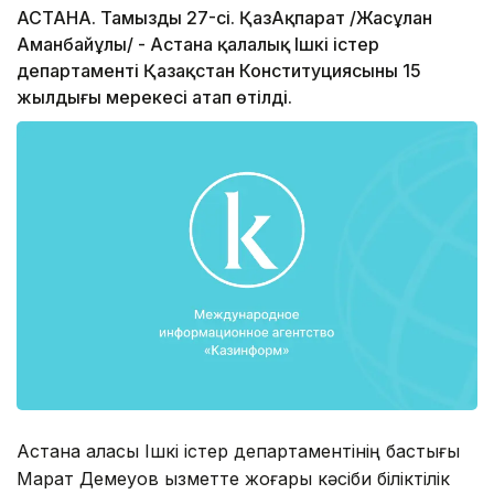
АСТАНА. Тамыздың 27-сі. ҚазАқпарат /Жасұлан
Аманбайұлы/ - Астана қалалық Ішкі істер
департаменті Қазақстан Конституциясының 15
жылдығы мерекесі атап өтілді.
Астана қаласы Ішкі істер департаментінің бастығы
Марат Демеуов қызметте жоғары кәсіби біліктілік