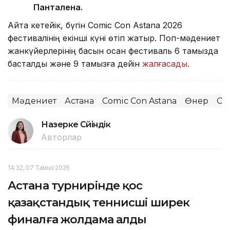
Панталена.
Айта кетейік, бүгін Comic Con Astana 2026
фестивалінің екінші күні өтіп жатыр. Поп-мәдениет
жанкүйерлерінің басын қосқан фестиваль 6 тамызда
басталды және 9 тамызға дейін
жалғасады
.
Мәдениет
Астана
Comic Con Astana
Өнер
Су
Назерке Сүйіндік
Авторлар
14:32, 07 Тамыз 2026
Астана турнирінде қос
қазақстандық теннисші ширек
финалға жолдама алды