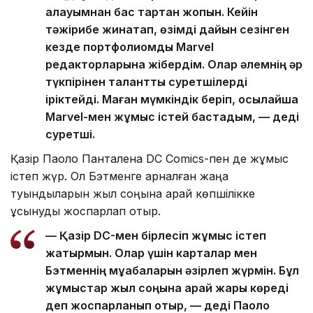
қалауымнан бас тартқан жоқпын. Кейін
тәжірибе жинақтап, өзімді дайын сезінген
кезде портфолиомды Marvel
редакторларына жібердім. Олар әлемнің әр
түкпірінен талантты суретшілерді
іріктейді. Маған мүмкіндік беріп, осылайша
Marvel-мен жұмыс істей бастадым, — деді
суретші.
Қазір Паоло Панталена DC Comics-пен де жұмыс
істеп жүр. Ол Бэтменге арналған жаңа
туындыларын жыл соңына қарай көпшілікке
ұсынуды жоспарлап отыр.
— Қазір DC-мен бірлесіп жұмыс істеп
жатырмын. Олар үшін карталар мен
Бэтменнің мұқабаларын әзірлеп жүрмін. Бұл
жұмыстар жыл соңына қарай жарық көреді
деп жоспарланып отыр, — деді Паоло