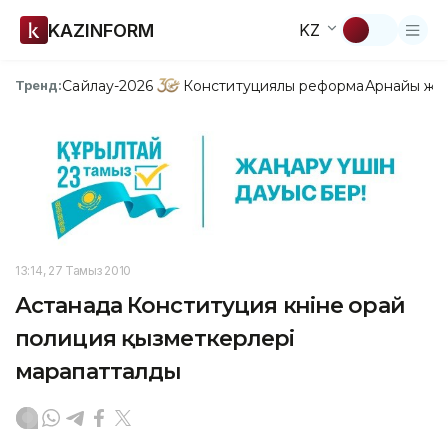
KAZINFORM
KZ
Сайлау-2026
Конституциялық реформа
Арнайы жо
Тренд:
13:14, 27 Тамыз 2010
Астанада Конституция күніне орай
полиция қызметкерлері
марапатталды