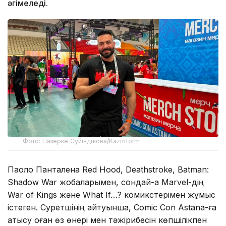
әңгімеледі.
Фото: Назерке Сүйіндікова/Kazinform
Паоло Панталена Red Hood, Deathstroke, Batman:
Shadow War жобаларымен, сондай-ақ Marvel-дің
War of Kings және What If…? комикстерімен жұмыс
істеген. Суретшінің айтуынша, Comic Con Astana-ға
қатысу оған өз өнері мен тәжірибесін көпшілікпен