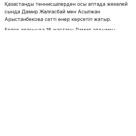
Қазақстандық теннисшілерден осы аптада жекелей
сында Дамир Жалғасбай мен Асылжан
Арыстанбекова сәтті өнер көрсетіп жатыр.
Ерлер арасында 18 жастағы Дамир алдымен
әлемнің 805-ракеткасы, ресейлік Григорий
Шебекинді 6:3, 6:4 есебімен жеңді.
Д.Жалғасбай екінші айналымда рейтингіде 1 001-
орындағы тағы бір ресейлік Никита Яниннен
басым түсті – 6:3, 6:3.
Әйелдер арасында рейтингіде 946-сатыдағы, 20
жастағы Асылжан Арыстанбекова алғашқы
айналымда әлемнің 651-ракеткасы, ресейлік
Екатерина Тупыцинаны жолдан тайдырды – 7:6
(7:5), 4:6, 6:1.
Асылжан бүгін рейтингіде 1 201-орындағы
аустриялық Лиэль Ротенштайнермен де тартысты