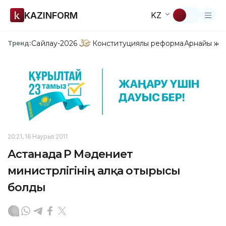
KAZINFORM
KZ
Сайлау-2026
Конституциялық реформа
Арнайы жо
Тренд:
20:21, 16 Наурыз 2011
Астанада ҚР Мәдениет
министрлігінің алқа отырысы
болды