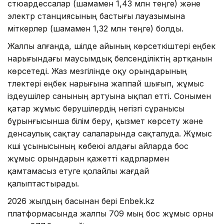
стюардессалар (шамамен 1,43 млн теңге) және
электр станциясының бастығы лауазымына
үміткерлер (шамамен 1,32 млн теңге) болды.
Жалпы алғанда, шілде айының көрсеткіштері еңбек
нарығындағы маусымдық белсенділіктің артқанын
көрсетеді. Жаз мезгілінде оқу орындарының
түлектері еңбек нарығына жаппай шығып, жұмыс
іздеушілер санының артуына ықпал етті. Сонымен
қатар жұмыс берушілердің негізгі сұранысы
бұрынғысынша білім беру, қызмет көрсету және
денсаулық сақтау салаларында сақталуда. Жұмыс
күші ұсынысының көбеюі алдағы айларда бос
жұмыс орындарын қажетті кадрлармен
қамтамасыз етуге қолайлы жағдай
қалыптастырады.
2026 жылдың басынан бері Enbek.kz
платформасында жалпы 709 мың бос жұмыс орны