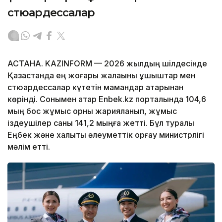
стюардессалар
АСТАНА. KAZINFORM — 2026 жылдың шілдесінде
Қазақстанда ең жоғары жалақыны ұшқыштар мен
стюардессалар күтетін мамандар қатарынан
көрінді. Сонымен қатар Enbek.kz порталында 104,6
мың бос жұмыс орны жарияланып, жұмыс
іздеушілер саны 141,2 мыңға жетті. Бұл туралы
Еңбек және халықты әлеуметтік қорғау министрлігі
мәлім етті.