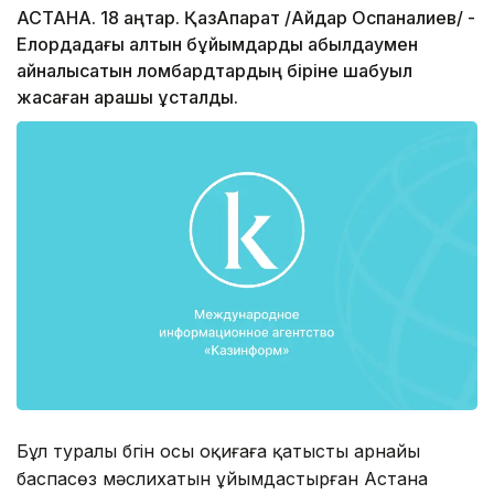
АСТАНА. 18 қаңтар. ҚазАқпарат /Айдар Оспаналиев/ -
Елордадағы алтын бұйымдарды қабылдаумен
айналысатын ломбардтардың біріне шабуыл
жасаған қарақшы ұсталды.
Бұл туралы бүгін осы оқиғаға қатысты арнайы
баспасөз мәслихатын ұйымдастырған Астана