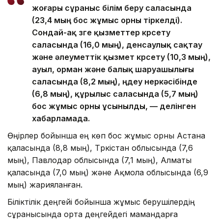
жоғары сұраныс білім беру саласында
(23,4 мың бос жұмыс орны тіркелді).
Сондай-ақ өзге қызметтер көрсету
саласында (16,0 мың), денсаулық сақтау
және әлеуметтік қызмет көрсету (10,3 мың),
ауыл, орман және балық шаруашылығы
саласында (8,2 мың), өңдеу өнеркәсібінде
(6,8 мың), құрылыс саласында (5,7 мың)
бос жұмыс орны ұсынылды, — делінген
хабарламада.
Өңірлер бойынша ең көп бос жұмыс орны Астана
қаласында (8,8 мың), Түркістан облысында (7,6
мың), Павлодар облысында (7,1 мың), Алматы
қаласында (7,0 мың) және Ақмола облысында (6,9
мың) жарияланған.
Біліктілік деңгейі бойынша жұмыс берушілердің
сұранысында орта деңгейдегі мамандарға