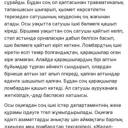
сұрайды. Бұдан соң ол қалтасынан травматикалық
тапаншасын шығарып, қызмет көрсетілетін
терезеден сатушының кеудесінің оң жағынан
атады. Осы уақытта сатушы ішкі бөлмеге қашып
кіреді. Біршама уақыттан соң сатушы қайтып келіп,
үстел астында орналасқан дабыл белгісін басып,
ішкі бөлмеге қайтып кіріп кеткен. Ломбардтың ішкі
кіретін есігі темір болғандықтан, қарақшылар оған
кіре алмаған. Алайда қарақшылардың бірі алтын
бұйымдар тұрған әйнекті сындырып, олардан
бірнеше алтын зат алып үлгереді, қалған алтындар
еденге шашылып қалған. Бұдан соң қарақшылар
ломбардан қашып кетеді. Ал сатушы ауруханаға
жеткізілді»,-деді баспасөз хатшысы.
Осы оқиғадан соң ішкі істер департаментінің жеке
құрамы іздеуге түгел жұмылдырылады. Оқиғаға
күдікті азаматтарды анықтау үшін аймақтағы барлық
дүкендер мен ломбардтар тексеріледі. «Жедел-