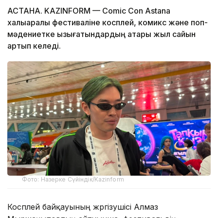
АСТАНА. KAZINFORM — Comic Con Astana
халықаралық фестиваліне косплей, комикс және поп-
мәдениетке қызығатындардың қатары жыл сайын
артып келеді.
Фото: Назерке Сүйіндік/Kazinform
Косплей байқауының жүргізушісі Алмаз