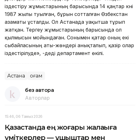
іздестіру жұмыстарының барысында 14 қаңтар күні
1987 жылы туылған, бұрын сотталған Өзбекстан
азаматы ұсталды. Ол Астанада уақытша тұрып
жатқан. Тергеу жұмыстарының барысында ол
қылмысын мойындаған. Сонымен қатар оның екі
сыбайласының аты-жөндері анықталып, қазір олар
іздестірілуде», -деді департамент өкілі.
Астана
Қоғам
без автора
Авторлар
15:46, 06 Тамыз 2026
Қазақстанда ең жоғары жалақыға
үміткерлер — ұшқыштар мен