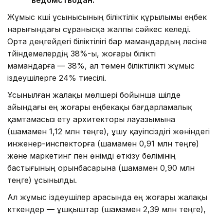
ведомстводан.
Жұмыс күші ұсынысының біліктілік құрылымы еңбек
нарығындағы сұранысқа жалпы сәйкес келеді.
Орта деңгейдегі біліктілігі бар мамандардың үлесіне
түйіндемелердің 38%-ы, жоғары білікті
мамандарға — 38%, ал төмен біліктілікті жұмыс
іздеушілерге 24% тиесілі.
Ұсынылған жалақы мөлшері бойынша шілде
айындағы ең жоғары еңбекақы бағдарламалық
қамтамасыз ету архитекторы лауазымына
(шамамен 1,12 млн теңге), ұшу қауіпсіздігі жөніндегі
инженер-инспекторға (шамамен 0,91 млн теңге)
және маркетинг пен өнімді өткізу бөлімінің
бастығының орынбасарына (шамамен 0,90 млн
теңге) ұсынылды.
Ал жұмыс іздеушілер арасында ең жоғары жалақы
күткендер — ұшқыштар (шамамен 2,39 млн теңге),