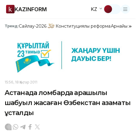
KAZINFORM
KZ
Сайлау-2026
Конституциялық реформа
Арнайы жо
Тренд:
15:56, 18 Қаңтар 2011
Астанада ломбардқа қарақшылық
шабуыл жасаған Өзбекстан азаматы
ұсталды