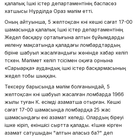
қалалық Ішкі істер департаментінің баспасөз
хатшысы Нұрділдә Ораз мәлім етті.
Оның айтуынша, 5 желтоқсан күні кешкі сағат 17-00
шамасында қалалық Ішкі істер департаментінің
Жедел басқару орталығына алтын бұйымдарды
иелену мақсатында қаладағы ломбардтардың
біріне шабуыл жасалғандығы жөнінде хабар келіп
түскен. Мәлімет келіп түсісімен оқиға орнына
«Сарыарқа» аудандық ішкі істер басқармасының
жедел тобы шыққан.
Тексеру барысында мәлім болғанындай, 5
желтоқсан күні шабуыл жасалған ломбарда 1966
жылы туған К. есімді азаматша отырған. Кешкі
сағат 17-00 шамасында ломбардқа 25 жас
шамасындағы екі азамат келеді. Олардың біреуі
ішке кіріп, екіншісі сыртта қалады. «Ішке кірген
азамат сатушыдан "алтын аласыз ба?" деп