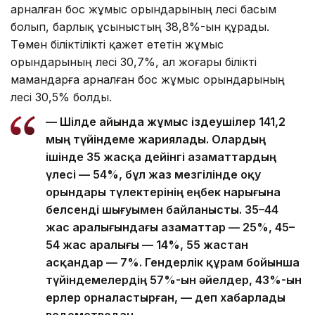
арналған бос жұмыс орындарының үлесі басым
болып, барлық ұсыныстың 38,8%-ын құрады.
Төмен біліктілікті қажет ететін жұмыс
орындарының үлесі 30,7%, ал жоғары білікті
мамандарға арналған бос жұмыс орындарының
үлесі 30,5% болды.
— Шілде айында жұмыс іздеушілер 141,2
мың түйіндеме жариялады. Олардың
ішінде 35 жасқа дейінгі азаматтардың
үлесі — 54%, бұл жаз мезгілінде оқу
орындары түлектерінің еңбек нарығына
белсенді шығуымен байланысты. 35–44
жас аралығындағы азаматтар — 25%, 45–
54 жас аралығы — 14%, 55 жастан
асқандар — 7%. Гендерлік құрам бойынша
түйіндемелердің 57%-ын әйелдер, 43%-ын
ерлер орналастырған, — деп хабарлады