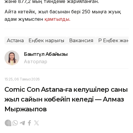
және 877,2 мың түйіндеме жарияланған.
Айта кетейік, жыл басынан бері 250 мыңға жуық
адам жұмыспен
қамтылды.
Астана
Еңбек нарығы
Вакансия
ҚР Еңбек және
Бақытгүл Абайқызы
Авторлар
15:25, 06 Тамыз 2026
Comic Con Astana-ға келушілер саны
жыл сайын көбейіп келеді — Алмаз
Мыржақыпов