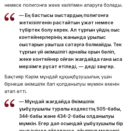
немесе полигонға жеке көлігімен апаруға болады.
— Ең бастысы қоқыстардың полигонға
жеткізілгенін растайтын құжат немесе
түбіртек болу керек. Ал тұрғын үйдің қоқыс
контейнерлерінің жанында құрылыс
қоқыстарын уақытша сақтауға болмайды. Тек
тұрғын үй әкімшілігі арнайы орын бөліп,
жеке контейнер қойған жағдайда ғана қысқа
мерзімге рұқсат етіледі, — деді заңгер.
Бақтияр Кәрім мұндай құқықбұзушылық үшін
бірнеше әкімшілік бап қолданылуы мүмкін екенін
атап өтті.
— Мұндай жағдайда Әкімшілік
құқықбұзушылық туралы кодекстің 505-бабы,
344-бабы және 434-2-бабы қолданылуы
мүмкін. Егер дәл осындай құқықбұзушылық бір
жыл ішінде қайталанса, айыппұл мөлшері