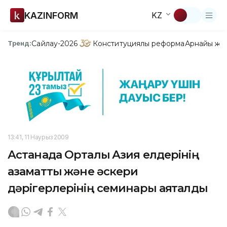
KAZINFORM
KZ
Сайлау-2026
Конституциялық реформа
Арнайы жо
Тренд:
13:41, 11 Наурыз 2009
Астанада Орталық Азия елдерінің
азаматтық және әскери
дәрігерлерінің семинары аяқталды