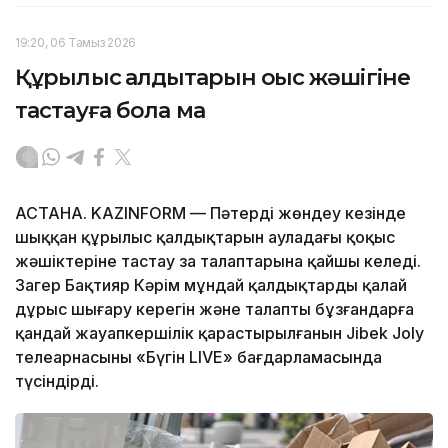
19:20, 06 Тамыз 2026
Құрылыс қалдықтарын қоқыс жәшігіне
тастауға бола ма
АСТАНА. KAZINFORM — Пәтерді жөндеу кезінде
шыққан құрылыс қалдықтарын ауладағы қоқыс
жәшіктеріне тастау заң талаптарына қайшы келеді.
Заңгер Бақтияр Кәрім мұндай қалдықтарды қалай
дұрыс шығару керегін және талапты бұзғандарға
қандай жауапкершілік қарастырылғанын Jibek Joly
телеарнасының «Бүгін LIVE» бағдарламасында
түсіндірді.