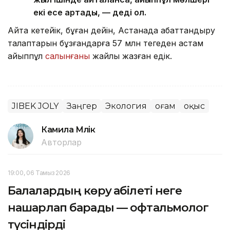
екі есе артады, — деді ол.
Айта кетейік, бұған дейін, Астанада абаттандыру
талаптарын бұзғандарға 57 млн теңгеден астам
айыппұл
салынғаны
жайлы жазған едік.
JIBEK JOLY
Заңгер
Экология
Қоғам
Қоқыс
Камила Мүлік
Авторлар
19:00, 06 Тамыз 2026
Балалардың көру қабілеті неге
нашарлап барады — офтальмолог
түсіндірді