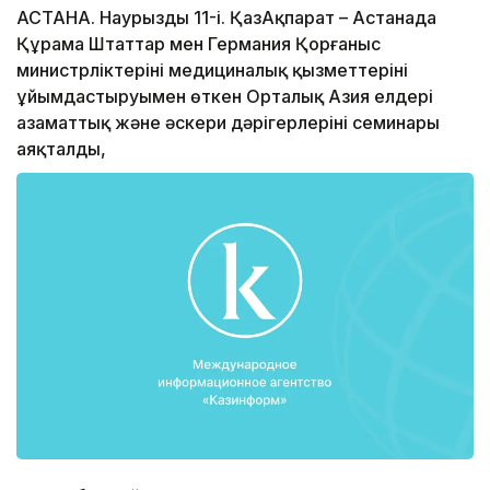
АСТАНА. Наурыздың 11-і. ҚазАқпарат – Астанада
Құрама Штаттар мен Германия Қорғаныс
министрліктерінің медициналық қызметтерінің
ұйымдастыруымен өткен Орталық Азия елдері
азаматтық және әскери дәрігерлерінің семинары
аяқталды,