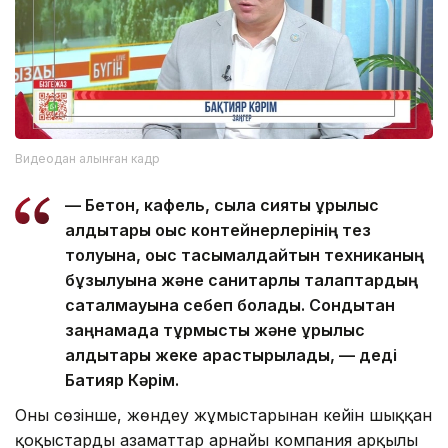
Видеодан алынған кадр
— Бетон, кафель, сылақ сияқты құрылыс
қалдықтары қоқыс контейнерлерінің тез
толуына, қоқыс тасымалдайтын техниканың
бұзылуына және санитарлық талаптардың
сақталмауына себеп болады. Сондықтан
заңнамада тұрмыстық және құрылыс
қалдықтары жеке қарастырылады, — деді
Бақтияр Кәрім.
Оның сөзінше, жөндеу жұмыстарынан кейін шыққан
қоқыстарды азаматтар арнайы компания арқылы