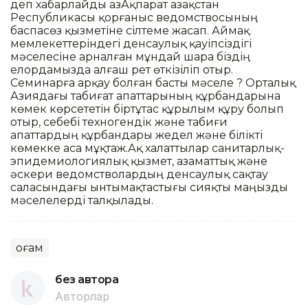
деп хабарлайды ҚазАқпарат Қазақстан
Республикасы қорғаныс ведомствосының
баспасөз қызметіне сілтеме жасап. Аймақ
мемлекеттеріндегі денсаулық қауіпсіздігі
мәселесіне арналған мұндай шара біздің
елордамызда алғаш рет өткізіліп отыр.
Семинарға арқау болған басты мәселе ? Орталық
Азиядағы табиғат апаттарының құрбандарына
көмек көрсететін біртұтас құрылым құру болып
отыр, себебі техногендік және табиғи
апаттардың құрбандары жедел және білікті
көмекке аса мұқтаж.Ақ халаттылар санитарлық-
эпидемиологиялық қызмет, азаматтық және
әскери ведомстволардың денсаулық сақтау
саласындағы ынтымақтастығы сияқты маңызды
мәселелерді талқылады.
Қоғам
без автора
Авторлар