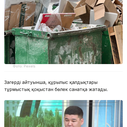
Фото: Pexels
Заңгердің айтуынша, құрылыс қалдықтары
тұрмыстық қоқыстан бөлек санатқа жатады.