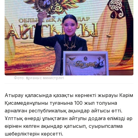
Фото: Қорғаныс министрлігі
Атырау қаласында қазақтың көрнекті жырауы Кәрім
Қисамеденұлының туғанына 100 жыл толуына
арналған республикалық ақындар айтысы өтті.
Ұлттық өнерді ұлықтаған айтулы додаға еліміздің әр
өңірінен келген ақындар қатысып, суырыпсалма
шеберліктерін көрсетті.