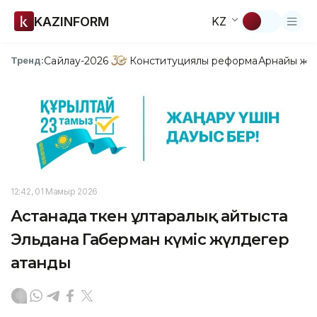
KAZINFORM
KZ
Сайлау-2026
Конституциялық реформа
Арнайы жо
Тренд:
12:42, 01 Мамыр 2026
Астанада өткен ұлтаралық айтыста
Эльдана Габерман күміс жүлдегер
атанды