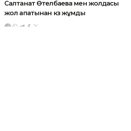
Салтанат Өтелбаева мен жолдасы
жол апатынан көз жұмды
АСТАНА. KAZINFORM – Айтыскер ақын, мәдениет
саласының үздігі, тарих ғылымдарының магистрі,
Ыбырай Алтынсарин мемориалдық музейі
басшысының орынбасары Салтанат Өтелбаева
жол-көлік оқиғасынан қаза тапты.