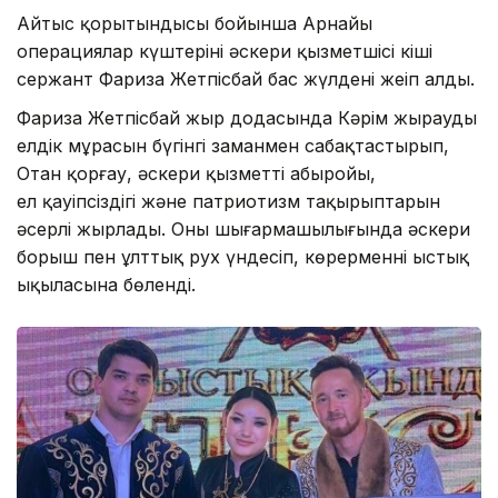
Айтыс қорытындысы бойынша Арнайы
операциялар күштерінің әскери қызметшісі кіші
сержант Фариза Жетпісбай бас жүлдені жеңіп алды.
Фариза Жетпісбай жыр додасында Кәрім жыраудың
елдік мұрасын бүгінгі заманмен сабақтастырып,
Отан қорғау, әскери қызметтің абыройы,
ел қауіпсіздігі және патриотизм тақырыптарын
әсерлі жырлады. Оның шығармашылығында әскери
борыш пен ұлттық рух үндесіп, көрерменнің ыстық
ықыласына бөленді.