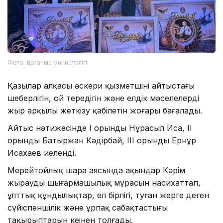
Фото: Қорғаныс министрлігі
Қазылар алқасы әскери қызметшінің айтыстағы
шеберлігін, ой тереңдігін және елдік мәселелерді
жыр арқылы жеткізу қабілетін жоғары бағалады.
Айтыс нәтижесінде І орынды Нұрасыл Иса, ІІ
орынды Батыржан Кәдірбай, ІІІ орынды Ернұр
Исахаев иеленді.
Мерейтойлық шара аясында ақындар Кәрім
жыраудың шығармашылық мұрасын насихаттап,
ұлттық құндылықтар, ел бірлігі, туған жерге деген
сүйіспеншілік және ұрпақ сабақтастығы
тақырыптарын кеңінен толғады.