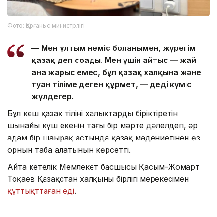
Фото: Қорғаныс министрлігі
— Мен ұлтым неміс болғанымен, жүрегім
қазақ деп соғады. Мен үшін айтыс — жай
ғана жарыс емес, бұл қазақ халқына және
туған тілімe деген құрмет, — деді күміс
жүлдегер.
Бұл кеш қазақ тілінің халықтарды біріктіретін
шынайы күш екенін тағы бір мәрте дәлелдеп, әр
адам бір шаңырақ астында қазақ мәдениетінен өз
орнын таба алатынын көрсетті.
Айта кетелік Мемлекет басшысы Қасым-Жомарт
Тоқаев Қазақстан халқының бірлігі мерекесімен
құттықттаған еді
.