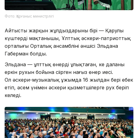
Фото: Қорғаныс министрлігі
Айтыстың жарқын жұлдыздарының бірі — Қарулы
күштердің мақтанышы, Ұлттық әскери-патриоттық
орталығы Орталық ансамблінің әншісі Эльдана
Габерман болды.
Эльдана — ұлттық өнерді ұлықтаған, кең даланың
еркін рухын бойына сіңірген нағыз өнер иесі.
Ол әскери-музыкалық ұжымда 16 жылдан бері еңбек
етіп, әсем үнімен әскери қызметшілерге рух беріп
келеді.