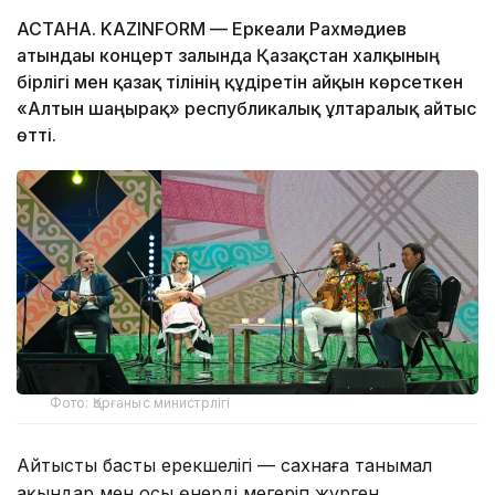
АСТАНА. KAZINFORM — Еркеғали Рахмәдиев
атындағы концерт залында Қазақстан халқының
бірлігі мен қазақ тілінің құдіретін айқын көрсеткен
«Алтын шаңырақ» республикалық ұлтаралық айтыс
өтті.
Фото: Қорғаныс министрлігі
Айтыстың басты ерекшелігі — сахнаға танымал
ақындар мен осы өнерді меңгеріп жүрген