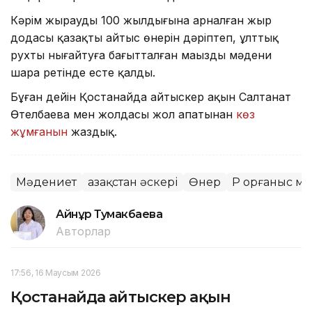
Кәрім жыраудың 100 жылдығына арналған жыр
додасы қазақтың айтыс өнерін дәріптеп, ұлттық
рухты нығайтуға бағытталған маңызды мәдени
шара ретінде есте қалды.
Бұған дейін Қостанайда айтыскер ақын Салтанат
Өтелбаева мен жолдасы жол апатынан
көз
жұмғанын
жаздық.
Мәдениет
Қазақстан әскері
Өнер
ҚР Қорғаныс м
Айнұр Тумакбаева
Авторлар
17:56, 16 Маусым 2026
Қостанайда айтыскер ақын