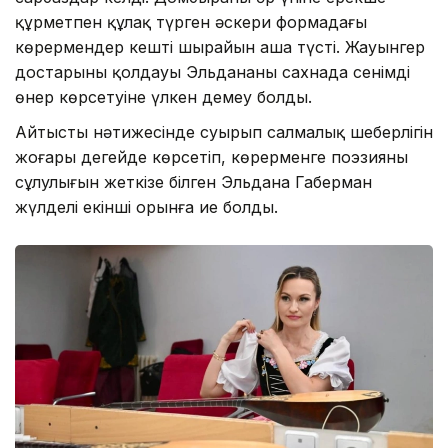
құрметпен құлақ түрген әскери формадағы
көрермендер кештің шырайын аша түсті. Жауынгер
достарының қолдауы Эльдананың сахнада сенімді
өнер көрсетуіне үлкен демеу болды.
Айтыстың нәтижесінде суырып салмалық шеберлігін
жоғары деңгейде көрсетіп, көрерменге поэзияның
сұлулығын жеткізе білген Эльдана Габерман
жүлделі екінші орынға ие болды.