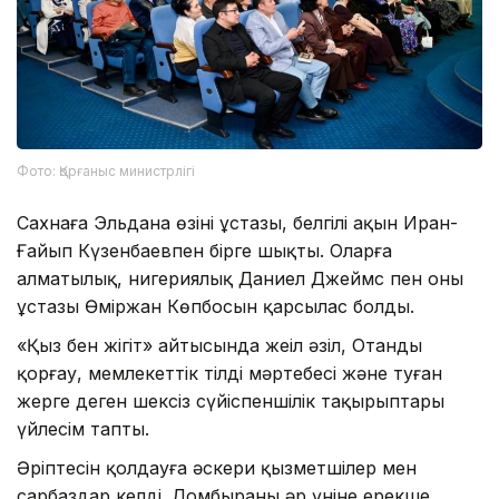
Фото: Қорғаныс министрлігі
Сахнаға Эльдана өзінің ұстазы, белгілі ақын Иран-
Ғайып Күзенбаевпен бірге шықты. Оларға
алматылық, нигериялық Даниел Джеймс пен оның
ұстазы Өміржан Көпбосын қарсылас болды.
«Қыз бен жігіт» айтысында жеңіл әзіл, Отанды
қорғау, мемлекеттік тілдің мәртебесі және туған
жерге деген шексіз сүйіспеншілік тақырыптары
үйлесім тапты.
Әріптесін қолдауға әскери қызметшілер мен
сарбаздар келді. Домбыраның әр үніне ерекше