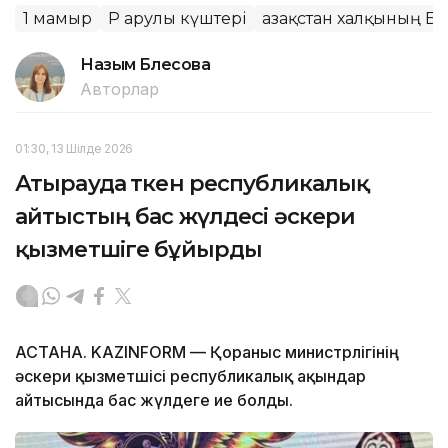
1 мамыр
ҚР Қарулы күштері
Қазақстан халқының Бір
Назым Бөлесова
Авторлар
01:30, 13 Шілде 2026
Атырауда өткен республикалық
айтыстың бас жүлдесі әскери
қызметшіге бұйырды
АСТАНА. KAZINFORM — Қорғаныс министрлігінің
әскери қызметшісі республикалық ақындар
айтысында бас жүлдеге ие болды.