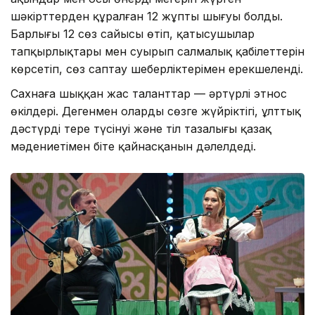
шәкірттерден құралған 12 жұптың шығуы болды.
Барлығы 12 сөз сайысы өтіп, қатысушылар
тапқырлықтары мен суырып салмалық қабілеттерін
көрсетіп, сөз саптау шеберліктерімен ерекшеленді.
Сахнаға шыққан жас таланттар — әртүрлі этнос
өкілдері. Дегенмен олардың сөзге жүйріктігі, ұлттық
дәстүрді терең түсінуі және тіл тазалығы қазақ
мәдениетімен біте қайнасқанын дәлелдеді.