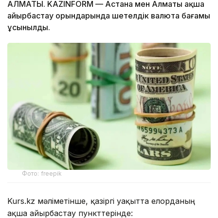
АЛМАТЫ. KAZINFORM — Астана мен Алматы ақша
айырбастау орындарында шетелдік валюта бағамы
ұсынылды.
Фото: freepik
Kurs.kz мәліметінше, қазіргі уақытта елорданың
ақша айырбастау пункттерінде: