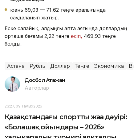
юань 69,03 — 71,62 теңге аралығында
саудаланып жатыр.
Еске салайық, алдыңғы апта аяғында доллардың
орташа бағамы 2,22 теңге
өсіп,
469,93 теңге
болды.
Астана
Рубль
Доллар
Теңге
Экономика
Ва
Досбол Атажан
Авторлар
23:27, 09 Тамыз 2026
Қазақстандағы спорттың жаңа дәуірі:
«Болашақ ойындары – 2026»
халықаралық турнирі аяқталды