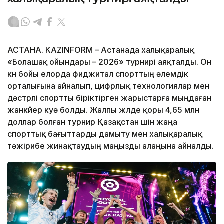
АСТАНА. KAZINFORM – Астанада халықаралық
«Болашақ ойындары – 2026» турнирі аяқталды. Он
күн бойы елорда фиджитал спорттың әлемдік
орталығына айналып, цифрлық технологиялар мен
дәстүрлі спортты біріктірген жарыстарға мыңдаған
жанкүйер куә болды. Жалпы жүлде қоры 4,65 млн
доллар болған турнир Қазақстан үшін жаңа
спорттық бағыттарды дамыту мен халықаралық
тәжірибе жинақтаудың маңызды алаңына айналды.