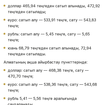
доллар 465,94 теңгеден сатып алынады, 472,92
теңгеден сатылады;
еуро: сатып алу — 533,91 теңге, сату — 543,83
теңге;
рубль: сатып алу — 5,45 теңге, сату — 5,65
теңге;
юань 68,79 теңгеден сатып алынады, 72,94
теңгеден сатылады.
Алматының ақша айырбастау пункттерінде:
доллар: сатып алу — 468,38 теңге, сату —
470,70 теңге;
еуро: сатып алу — 538,36 теңге, сату — 543,68
теңге;
рубль 5,41 — 5,56 теңге аралығында
саудаланады.