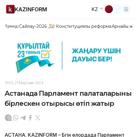
KAZINFORM
KZ
Сайлау-2026
Конституциялық реформа
Арнайы жо
Тренд:
10:01, 21 Маусым 2024
Астанада Парламент палаталарының
бірлескен отырысы өтіп жатыр
АСТАНА. KAZINFORM – Бүгін елордада Парламент