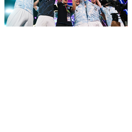
Фото: «Болашақ ойындары – 2026» ұйымдастыру
комитеті
Сандармен айтар болсақ, жобаны ұйымдастыруға
4 нысан, 528 ойын техникасы мен 500-ден астам
ойын орны жұмылдырылды. Сегіз фиджитал-
дисциплина цифрлық жарыстарды шынайы
спортпен біріктірді. Ал 800 волонтер жобаның
маңызды бөлігіне айналды.