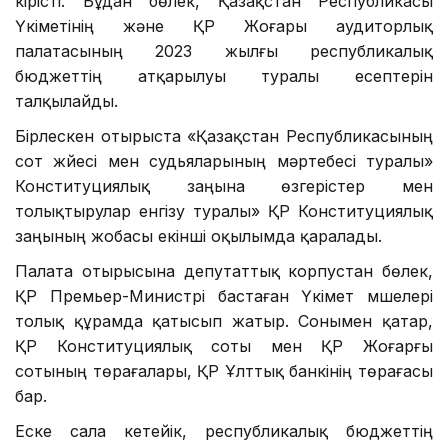
кірісті. Бұдан бөлек, Қазақстан Республикасы
Үкіметінің және ҚР Жоғары аудиторлық
палатасының 2023 жылғы республикалық
бюджеттің атқарылуы туралы есептерін
талқылайды.
Бірлескен отырыста «Қазақстан Республикасының
сот жүйесі мен судьяларының мәртебесі туралы»
Конституциялық заңына өзгерістер мен
толықтырулар енгізу туралы» ҚР Конституциялық
заңының жобасы екінші оқылымда қаралады.
Палата отырысына депутаттық корпустан бөлек,
ҚР Премьер-Министрі бастаған Үкімет мүшелері
толық құрамда қатысып жатыр. Сонымен қатар,
ҚР Конституциялық соты мен ҚР Жоғарғы
сотының төрағалары, ҚР Ұлттық банкінің төрағасы
бар.
Еске сала кетейік, республикалық бюджеттің