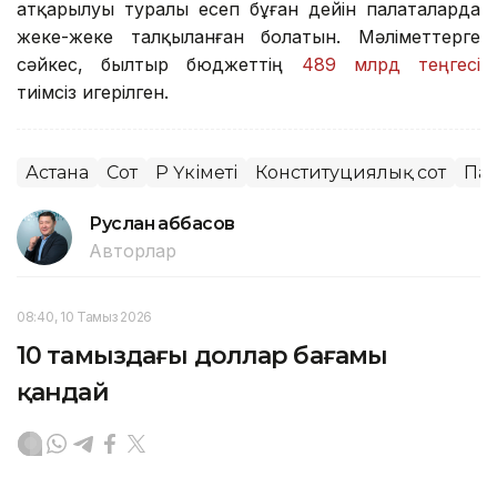
атқарылуы туралы есеп бұған дейін палаталарда
жеке-жеке талқыланған болатын. Мәліметтерге
сәйкес, былтыр бюджеттің
489 млрд теңгесі
тиімсіз игерілген.
Астана
Сот
ҚР Үкіметі
Конституциялық сот
Па
Руслан Ғаббасов
Авторлар
08:40, 10 Тамыз 2026
10 тамыздағы доллар бағамы
қандай