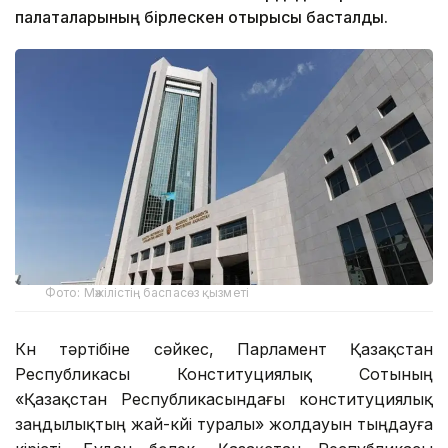
палаталарының бірлескен отырысы басталды.
Фото: Мәжілістің баспасөз қызметі
Күн тәртібіне сәйкес, Парламент Қазақстан
Республикасы Конституциялық Сотының
«Қазақстан Республикасындағы конституциялық
заңдылықтың жай-күйі туралы» жолдауын тыңдауға