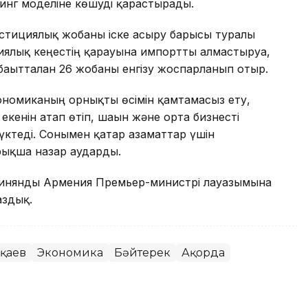
инг моделіне көшуді қарастырады.
естициялық жобаны іске асыру барысы туралы
ялық кеңестің қарауына импортты алмастыруға,
ағытталған 26 жобаны енгізу жоспарланып отыр.
номиканың орнықты өсімін қамтамасыз ету,
кенін атап өтіп, шағын және орта бизнесті
жүктеді. Сонымен қатар азаматтар үшін
йрықша назар аударды.
ашинянды Армения Премьер-министрі лауазымына
здық.
оқаев
Экономика
Бәйтерек
Ақорда