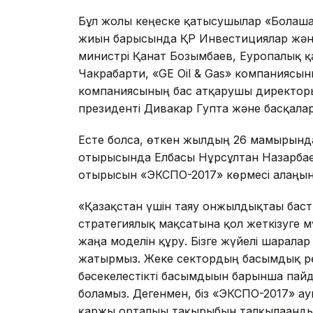
Бұл жолғы кеңеске қатысушылар «Болаша
жиын барысында ҚР Инвестициялар және
министрі Қанат Бозымбаев, Еуропалық қа
Чакрабарти, «GE Oil & Gas» компаниясы
компаниясының бас атқарушы директоры 
президенті Дивакар Гупта және басқалар
Есте болса, өткен жылдың 26 мамырында
отырысында Елбасы Нұрсұлтан Назарбае
отырысын «ЭКСПО-2017» көрмесі алаңында
«Қазақстан үшін таяу онжылдықтағы басты
стратегиялық мақсатына қол жеткізуге 
жаңа моделін құру. Бізге жүйелі шарала
жатырмыз. Жеке сектордың басымдық рө
бәсекелестікті басымдығын барынша пайд
боламыз. Дегенмен, біз «ЭКСПО-2017» а
қаржы орталығы тақырыбын талқылағанды