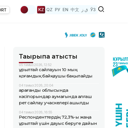
KZ
QZ
РУ
EN
中文
ق ز
ЎЗ
ORT
Тақырыпқа қатысты
05 тамыз 2026, 12:52
Құрылтай сайлауын 10 мың
қоғамдық байқаушы бақылайды
04 тамыз 2026, 20:04
Қарағанды облысында
кәсіпорындар аумағында алғаш
рет сайлау учаскелері ашылды
04 тамыз 2026, 16:55
Респонденттердің 72,3%-ы жаңа
Құрылтай үшін дауыс беруге дайын