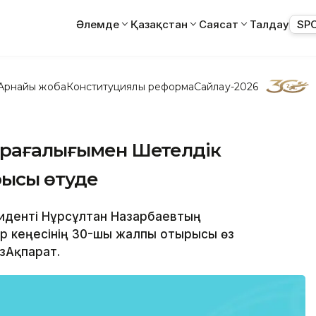
Әлемде
Қазақстан
Саясат
Талдау
SP
Арнайы жоба
Конституциялық реформа
Сайлау-2026
төрағалығымен Шетелдік
ырысы өтуде
зиденті Нұрсұлтан Назарбаевтың
р кеңесінің 30-шы жалпы отырысы өз
зАқпарат.