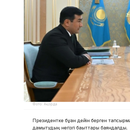
Фото: Ақорда
Президентке бұған дейін берген тапсыр
дамытудың негізгі бағыттары баяндалды.