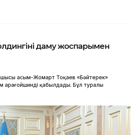
лдингінің даму жоспарымен
шысы Қасым-Жомарт Тоқаев «Бәйтерек»
м Қарағойшинді қабылдады. Бұл туралы