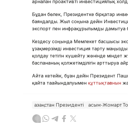
арналған проактивті инвестициялық холд
Бұдан бөлек, Президентке бірқатар инв
баяндалды. Жыл соңына дейін Инвестици
экспорт пен инфрақұрылымды дамытуға б
Кездесу соңында Мемлекет басшысы эко
ұзақмерзімді инвестиция тарту маңызды е
қолдау тетігін күшейту жөнінде міндет 
баспананың қолжетімділігін арттыруға а
Айта кетейік, бұған дейін Президент П
қайта тағайындалуымен
құттықтағанын
жа
Қазақстан Президенті
Қасым-Жомарт Т