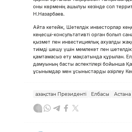
оны көрменің ашылуы кезінде сол террит
Н.Назарбаев.
Айта кетейік, Шетелдік инвесторлар кеңе
кеңесші-консультативті орган болып сан
қызмет пен инвестициялық ахуалды жақс
тиімді шешу үшін мемлекет пен шетелдік
қамтамасыз ету мақсатында құрылған. Е
дамуының басты аспектілері бойынша Қаз
ұсынымдар мен ұсыныстарды әзірлеу Кең
Қазақстан Президенті
Елбасы
Астана