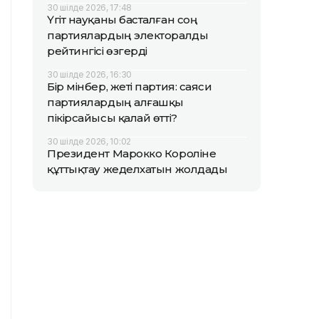
30 шілде 2026, 17:48
Үгіт науқаны басталған соң
партиялардың электоралды
рейтингісі өзгерді
30 шілде 2026, 16:30
Бір мінбер, жеті партия: саяси
партиялардың алғашқы
пікірсайысы қалай өтті?
30 шілде 2026, 10:02
Президент Марокко Короліне
құттықтау жеделхатын жолдады