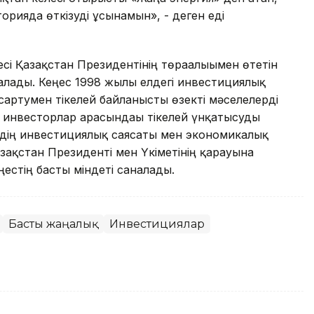
орияда өткізуді ұсынамын», - деген еді
сі Қазақстан Президентінің төрағалығымен өтетін
алады. Кеңес 1998 жылы елдегі инвестициялық
артумен тікелей байланысты өзекті мәселелерді
 инвесторлар арасындағы тікелей үнқатысуды
лдің инвестициялық саясаты мен экономикалық
ақстан Президенті мен Үкіметінің қарауына
естің басты міндеті саналады.
Басты жаңалық
Инвестициялар