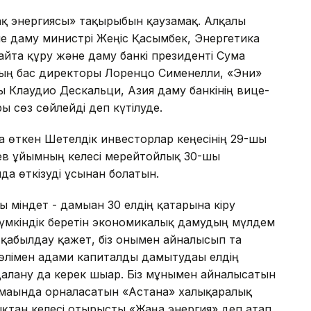
қ энергиясы» тақырыбын қаузамақ. Алқалы
 даму министрі Жеңіс Қасымбек, Энергетика
йта құру және даму банкі президенті Сума
ның бас директоры Лоренцо Сименелли, «Эни»
Клаудио Дескальци, Азия даму банкінің вице-
ы сөз сөйлейді деп күтілуде.
 өткен Шетелдік инвесторлар кеңесінің 29-шы
в ұйымның келесі мерейтойлық 30-шы
 өткізуді ұсынған болатын.
 міндет - дамыған 30 елдің қатарына кіру
мүмкіндік беретін экономикалық дамудың мүлдем
р қабылдау қажет, біз онымен айналысып та
лімен адами капиталды дамытудағы елдің
алану да керек шығар. Біз мұнымен айналысатын
умағында орналасатын «Астана» халықаралық
қтан келесі отырысты «Жаңа энергия» деп атап,