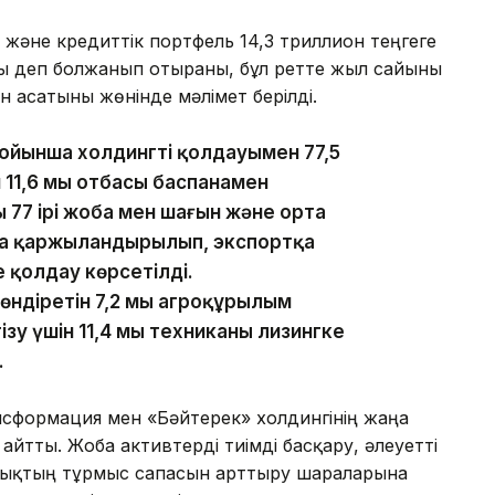
әне кредиттік портфель 14,3 триллион теңгеге
ды деп болжанып отырғаны, бұл ретте жыл сайынғы
н асатыны жөнінде мәлімет берілді.
йынша холдингтің қолдауымен 77,5
н 11,6 мың отбасы баспанамен
 77 ірі жоба мен шағын және орта
оба қаржыландырылып, экспортқа
е қолдау көрсетілді.
діретін 7,2 мың агроқұрылым
зу үшін 11,4 мың техниканы лизингке
.
ансформация мен «Бәйтерек» холдингінің жаңа
йтты. Жоба активтерді тиімді басқару, әлеуетті
алықтың тұрмыс сапасын арттыру шараларына