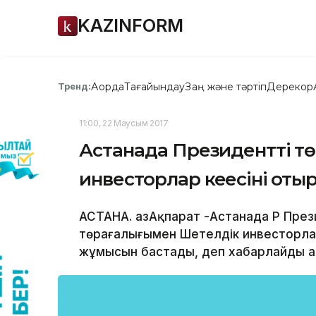
KAZINFORM
Ақорда
Тағайындау
Заң және тәртіп
Дерекқор
Тренд:
11:00, 22 Маусым 2017
Астанада Президенттің 
инвесторлар кеңесінің от
АСТАНА. ҚазАқпарат -Астанада ҚР Пре
төрағалығымен Шетелдік инвесторла
жұмысын бастады, деп хабарлайды Қа