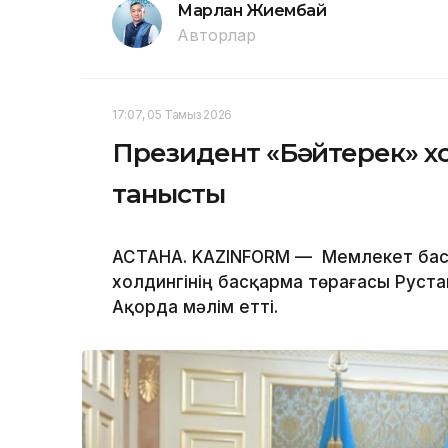
Марлан Жиембай
Авторлар
17:07, 05 Тамыз 2026
Президент «Бәйтерек» хо
танысты
АСТАНА. KAZINFORM — Мемлекет бас
холдингінің басқарма төрағасы Руста
Ақорда мәлім етті.