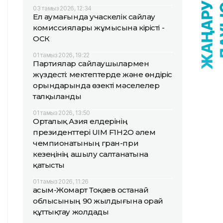
03 тамыз 2026, 12:34
Ел аумағында учаскелік сайлау
комиссиялары жұмысына кірісті -
ОСК
01 тамыз 2026, 19:22
Партиялар сайлаушылармен
жүздесті: мектептерде және өндіріс
орындарында өзекті мәселелер
талқыланды
01 тамыз 2026, 13:50
Орталық Азия елдерінің
президенттері UIM F1H2O әлем
чемпионатының гран-при
кезеңінің ашылу салтанатына
қатысты
01 тамыз 2026, 11:26
Қасым-Жомарт Тоқаев Қостанай
облысының 90 жылдығына орай
құттықтау жолдады