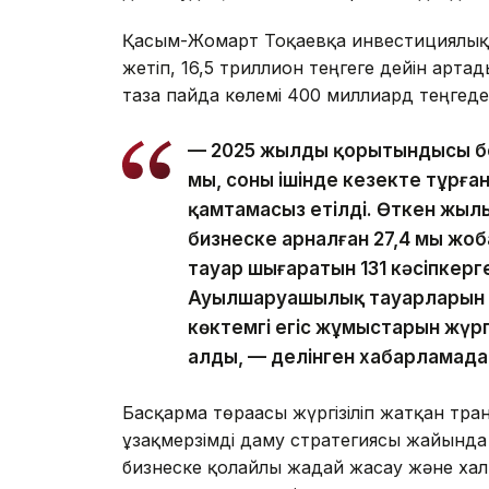
Қасым-Жомарт Тоқаевқа инвестициялық ж
жетіп, 16,5 триллион теңгеге дейін арта
таза пайда көлемі 400 миллиард теңгеде
— 2025 жылдың қорытындысы бо
мың, соның ішінде кезекте тұрға
қамтамасыз етілді. Өткен жылы
бизнеске арналған 27,4 мың ж
тауар шығаратын 131 кәсіпкерг
Ауылшаруашылық тауарларын өн
көктемгі егіс жұмыстарын жүргі
алды, — делінген хабарламада
Басқарма төрағасы жүргізіліп жатқан тр
ұзақмерзімді даму стратегиясы жайында а
бизнеске қолайлы жағдай жасау және х