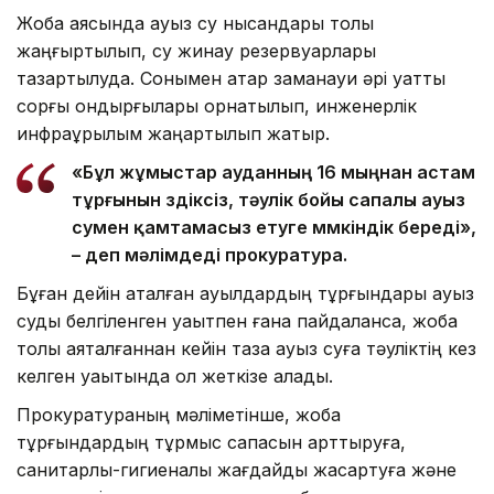
Жоба аясында ауыз су нысандары толық
жаңғыртылып, су жинау резервуарлары
тазартылуда. Сонымен қатар заманауи әрі қуатты
сорғы қондырғылары орнатылып, инженерлік
инфрақұрылым жаңартылып жатыр.
«Бұл жұмыстар ауданның 16 мыңнан астам
тұрғынын үздіксіз, тәулік бойы сапалы ауыз
сумен қамтамасыз етуге мүмкіндік береді»,
– деп мәлімдеді прокуратура.
Бұған дейін аталған ауылдардың тұрғындары ауыз
суды белгіленген уақытпен ғана пайдаланса, жоба
толық аяқталғаннан кейін таза ауыз суға тәуліктің кез
келген уақытында қол жеткізе алады.
Прокуратураның мәліметінше, жоба
тұрғындардың тұрмыс сапасын арттыруға,
санитарлық-гигиеналық жағдайды жақсартуға және