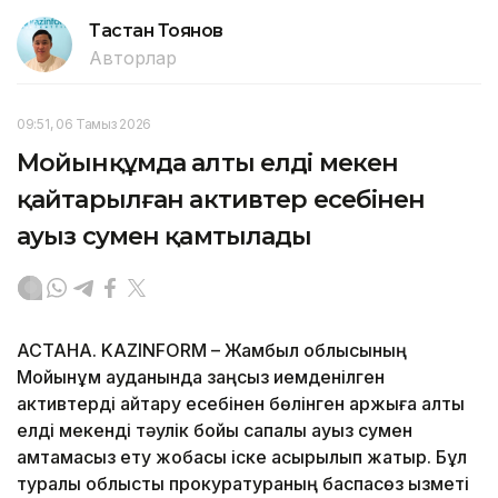
Тастан Тоянов
Авторлар
09:51, 06 Тамыз 2026
Мойынқұмда алты елді мекен
қайтарылған активтер есебінен
ауыз сумен қамтылады
АСТАНА. KAZINFORM – Жамбыл облысының
Мойынқұм ауданында заңсыз иемденілген
активтерді қайтару есебінен бөлінген қаржыға алты
елді мекенді тәулік бойы сапалы ауыз сумен
қамтамасыз ету жобасы іске асырылып жатыр. Бұл
туралы облыстық прокуратураның баспасөз қызметі