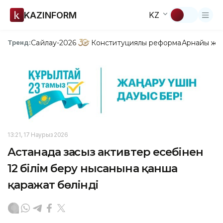
KAZINFORM
KZ
Сайлау-2026
Конституциялық реформа
Арнайы жо
Тренд:
13:21, 17 Наурыз 2026
Астанада заңсыз активтер есебінен
12 білім беру нысанына қанша
қаражат бөлінді