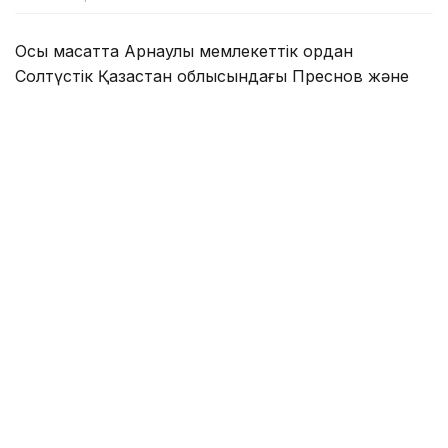
Осы мақсатта Арнаулы мемлекеттік қордан
Солтүстік Қазақстан облысындағы Преснов және
Соколов топтық су құбырларын
реконструкциялауды аяқтауға 2,7 млрд теңге
бөлінді.
Преснов топтық су құбырын реконструкциялау
жалпы саны 34,5 мың адам тұратын Есіл, Мамлют
және Жамбыл аудандарындағы 43 елді мекенді
сумен жабдықтауды жақсартуға мүмкіндік береді.
Үкіметтің баспасөз қызметі хабарлағандай, бүгінде
171 шақырым магистральдық су құбыры мен тарату
желілері, сондай-ақ 46 шақырым ауылішілік су
желілері тартылды. Суды жинақтауға, таратуға
және қажетті су қысымын қамтамасыз етуге арналған
қысым реттегіш құрылыстарын салу және жаңарту
жұмыстары жалғасып жатыр.