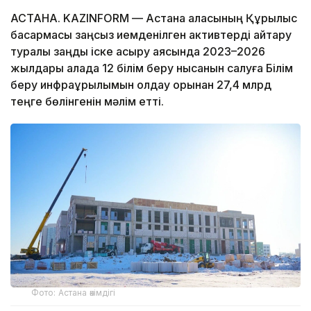
АСТАНА. KAZINFORM — Астана қаласының Құрылыс
басқармасы заңсыз иемденілген активтерді қайтару
туралы заңды іске асыру аясында 2023–2026
жылдары қалада 12 білім беру нысанын салуға Білім
беру инфрақұрылымын қолдау қорынан 27,4 млрд
теңге бөлінгенін мәлім етті.
Фото: Астана әкімдігі