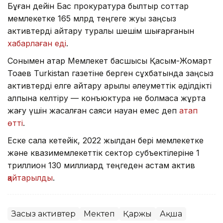
Бұған дейін Бас прокуратура былтыр соттар
мемлекетке 165 млрд теңгеге жуық заңсыз
активтерді қайтару туралы шешім шығарғанын
хабарлаған еді
.
Сонымен қатар Мемлекет басшысы Қасым-Жомарт
Тоқаев Turkistan газетіне берген сұхбатында заңсыз
активтерді елге қайтару арқылы әлеуметтік әділдікті
қалпына келтіру — конъюктура не болмаса жұртқа
жағу үшін жасалған саяси науқан емес деп
атап
өтті
.
Еске сала кетейік, 2022 жылдан бері мемлекетке
және квазимемлекеттік сектор субъектілеріне 1
триллион 130 миллиард теңгеден астам актив
қайтарылды
.
Заңсыз активтер
Мектеп
Қаржы
Ақша