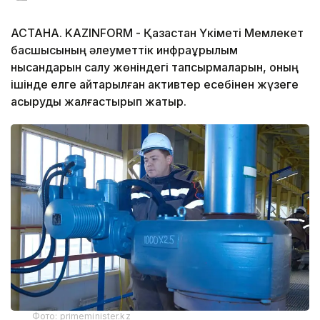
АСТАНА. KAZINFORM - Қазақстан Үкіметі Мемлекет
басшысының әлеуметтік инфрақұрылым
нысандарын салу жөніндегі тапсырмаларын, оның
ішінде елге қайтарылған активтер есебінен жүзеге
асыруды жалғастырып жатыр.
Фото: primeminister.kz