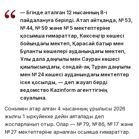
— Бүгінде аталған 12 нысанның 8-і
пайдалануға берілді. Атап айтқанда, № 53,
№ 44, № 59 және № 5 мектептеріне
қосымша ғимараттар, Көксеңгір көшесі
бойындағы мектеп, Қарасай батыр мен
Бұланты көшелері ауданындағы мектеп,
Ұлы дала даңғылы мен Сауран көшесі
қиылысындағы, сондай-ақ Тұран даңғылы
мен № 24 көшесі ауданындағы мектептер
іске қосылды, — деп жауап берді
ведомство Kazinform агенттігінің
сауалына.
Сонымен қатар қалған 4 нысанның құрылысы 2026
жылғы 1 қыркүйекке дейін аяқталады деп
жоспарланып отыр. Олар — № 79, № 86, № 17 және
№ 27 мектептеріне арналған қосымша ғимараттар.