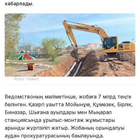
хабарлады.
Фото: Үкімет
Ведомствоның мәліметінше, жобаға 7 млрд теңге
бөлінген. Қазіргі уақытта Мойынқұм, Құмөзек, Бірлік,
Биназар, Шығанақ ауылдары мен Мыңарал
станциясында құрылыс-монтаж жұмыстары
қарқынды жүргізіліп жатыр. Жобаның орындалуы
аудан прокуратурасының бақылауында.