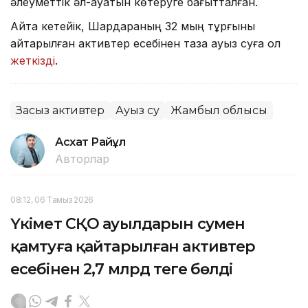
әлеуметтік әл-ауқатын көтеруге бағытталған.
Айта кетейік, Шардараның 32 мың тұрғыны
қайтарылған активтер есебінен таза ауыз суға қол
жеткізді
.
Заңсыз активтер
Ауыз су
Жамбыл облысы
Асхат Райқұл
Авторлар
08:12, 06 Тамыз 2026
Үкімет СҚО ауылдарын сумен
қамтуға қайтарылған активтер
есебінен 2,7 млрд теңге бөлді