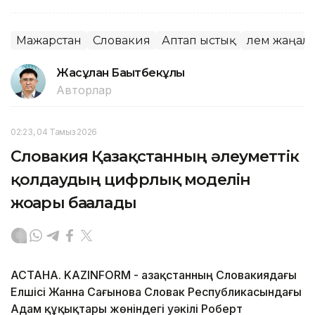
Мажарстан
Словакия
Аптап ыстық
Әлем жаңал
Жасұлан Бақытбекұлы
Авторлар
02:23, 04 Тамыз 2026
Словакия Қазақстанның әлеуметтік
қолдаудың цифрлық моделін
жоғары бағалады
АСТАНА. KAZINFORM - Қазақстанның Словакиядағы
Елшісі Жанна Сағынова Словак Республикасындағы
Адам құқықтары жөніндегі уәкілі Роберт