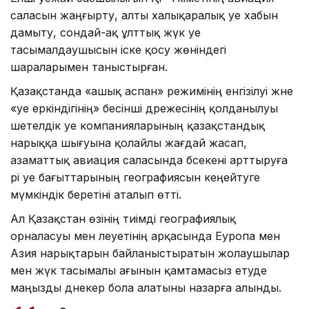
саласын жаңғырту, алты халықаралық әуе хабын
дамыту, сондай-ақ ұлттық жүк әуе
тасымалдаушысын іске қосу жөніндегі
шараларымен таныстырған.
Қазақстанда «ашық аспан» режимінің енгізілуі және
«әуе еркіндігінің» бесінші дәрежесінің қолданылуы
шетелдік әуе компанияларының қазақстандық
нарыққа шығуына қолайлы жағдай жасап,
азаматтық авиация саласында бәсекені арттыруға
әрі әуе бағыттарының географиясын кеңейтуге
мүмкіндік беретіні аталып өтті.
Ал Қазақстан өзінің тиімді географиялық
орналасуы мен әлеуетінің арқасында Еуропа мен
Азия нарықтарын байланыстыратын жолаушылар
мен жүк тасымалы ағынын қамтамасыз етуде
маңызды дәнекер бола алатыны назарға алынды.