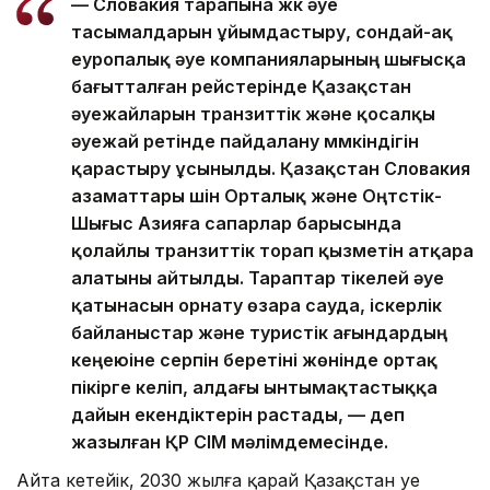
— Словакия тарапына жүк әуе
тасымалдарын ұйымдастыру, сондай-ақ
еуропалық әуе компанияларының шығысқа
бағытталған рейстерінде Қазақстан
әуежайларын транзиттік және қосалқы
әуежай ретінде пайдалану мүмкіндігін
қарастыру ұсынылды. Қазақстан Словакия
азаматтары үшін Орталық және Оңтүстік-
Шығыс Азияға сапарлар барысында
қолайлы транзиттік торап қызметін атқара
алатыны айтылды. Тараптар тікелей әуе
қатынасын орнату өзара сауда, іскерлік
байланыстар және туристік ағындардың
кеңеюіне серпін беретіні жөнінде ортақ
пікірге келіп, алдағы ынтымақтастыққа
дайын екендіктерін растады, — деп
жазылған ҚР СІМ мәлімдемесінде.
Айта кетейік, 2030 жылға қарай Қазақстан әуе