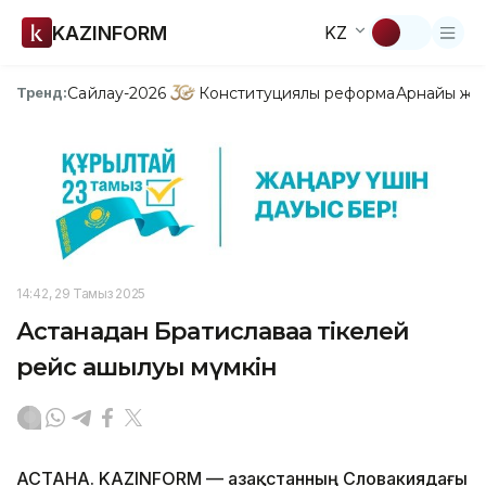
KAZINFORM
KZ
Сайлау-2026
Конституциялық реформа
Арнайы жо
Тренд:
14:42, 29 Тамыз 2025
Астанадан Братиславаға тікелей
рейс ашылуы мүмкін
АСТАНА. KAZINFORM — Қазақстанның Словакиядағы