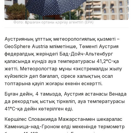
Фото: Қоршаған ортаны қорғау агенттігі (EPA)
Аустрияның ұлттық метеорологиялық қызметі –
GeoSphere Austria мәліметінше, Төменгі Аустрия
федералдық жеріндегі Бад-Дойч-Альтенбург
қаласында күндіз ауа температурасы 41,2°C-қа
жетті. Метеорологтар мұны «экстремалды жылу
күйзелісі» деп бағалап, әсіресе халықтың осал
топтарына қауіп жоғары екенін ескертті.
Бұған дейін, 4 тамызда, Аустрия астанасы Венада
да рекордтық ыстық тіркеліп, ауа температурасы
41°C-қа дейін көтерілген еді.
Көршілес Словакияда Мажарстанмен шекаралас
Каменица-над-Гроном елді мекенінде термометр