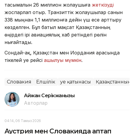
тасымалын 26 миллион жолаушыға
жеткізуді
жоспарлап отыр. Транзиттік жолаушылар санын
338 мыңнан 1,1 миллионға дейін үш есе арттыру
көзделген. Бұл батыл мақсат Қазақстанның
өңірдегі ірі авиациялық хаб ретіндегі рөлін
нығайтады.
Сондай-ақ, Қазақстан мен Иордания арасында
тікелей әуе рейсі
ашылуы мүмкін
.
Словакия
Елшілік
Әуе қатынасы
Қазақстанның х
Айжан Серікжанқызы
Авторлар
04:14, 06 Тамыз 2026
Аустрия мен Словакияда аптап