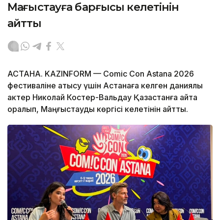
Маңғыстауға барғысы келетінін
айтты
АСТАНА. KAZINFORM — Comic Con Astana 2026
фестиваліне қатысу үшін Астанаға келген даниялық
актер Николай Костер-Вальдау Қазақстанға қайта
оралып, Маңғыстауды көргісі келетінін айтты.