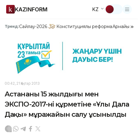
KAZINFORM
KZ
Сайлау-2026
Конституциялық реформа
Арнайы жо
Тренд:
00:42, 21 Қаңтар 2013
Астананың 15 жылдығы мен
ЭКСПО-2017-нің құрметіне «Ұлы Дала
Даңқы» мұражайын салу ұсынылды