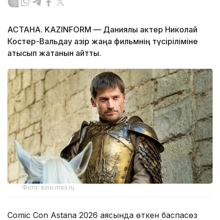
АСТАНА. KAZINFORM — Даниялық актер Николай
Костер-Вальдау қазір жаңа фильмнің түсіріліміне
қатысып жатқанын айтты.
Фото: kino.mail.ru
Comic Con Astana 2026 аясында өткен баспасөз