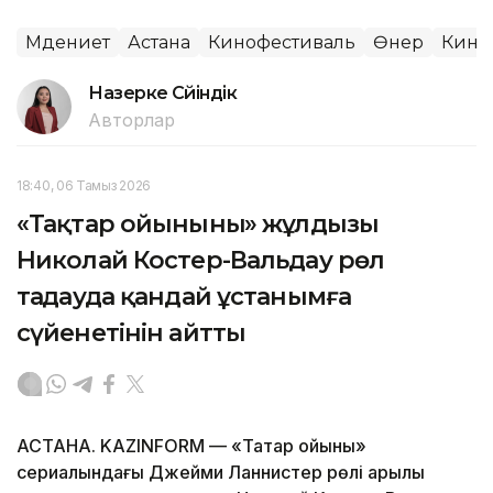
Мәдениет
Астана
Кинофестиваль
Өнер
Кино
Назерке Сүйіндік
Авторлар
18:40, 06 Тамыз 2026
«Тақтар ойынының» жұлдызы
Николай Костер-Вальдау рөл
таңдауда қандай ұстанымға
сүйенетінін айтты
АСТАНА. KAZINFORM — «Тақтар ойыны»
сериалындағы Джейми Ланнистер рөлі арқылы