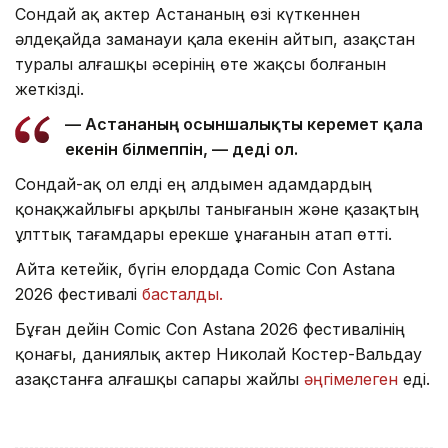
Сондай ақ актер Астананың өзі күткеннен
әлдеқайда заманауи қала екенін айтып, Қазақстан
туралы алғашқы әсерінің өте жақсы болғанын
жеткізді.
— Астананың осыншалықты керемет қала
екенін білмеппін, — деді ол.
Сондай-ақ ол елді ең алдымен адамдардың
қонақжайлығы арқылы танығанын және қазақтың
ұлттық тағамдары ерекше ұнағанын атап өтті.
Айта кетейік, бүгін елордада Comic Con Astana
2026 фестивалі
басталды.
Бұған дейін Comic Con Astana 2026 фестивалінің
қонағы, даниялық актер Николай Костер-Вальдау
Қазақстанға алғашқы сапары жайлы
әңгімелеген
еді.