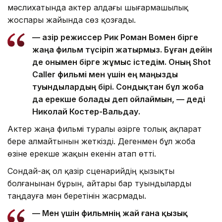
мәслихатында актер алдағы шығармашылық
жоспары жайында сөз қозғады.
— Қазір режиссер Рик Роман Вомен бірге
жаңа фильм түсіріп жатырмыз. Бұған дейін
де онымен бірге жұмыс істедім. Оның Shot
Caller фильмі мен үшін ең маңызды
туындылардың бірі. Сондықтан бұл жоба
да ерекше болады деп ойлаймын, — деді
Николай Костер-Вальдау.
Актер жаңа фильмі туралы әзірге толық ақпарат
бере алмайтынын жеткізді. Дегенмен бұл жоба
өзіне ерекше жақын екенін атап өтті.
Сондай-ақ ол қазір сценарийдің қызықты
болғанынан бұрын, айтары бар туындыларды
таңдауға мән беретінін жасрмады.
— Мен үшін фильмнің жай ғана қызық