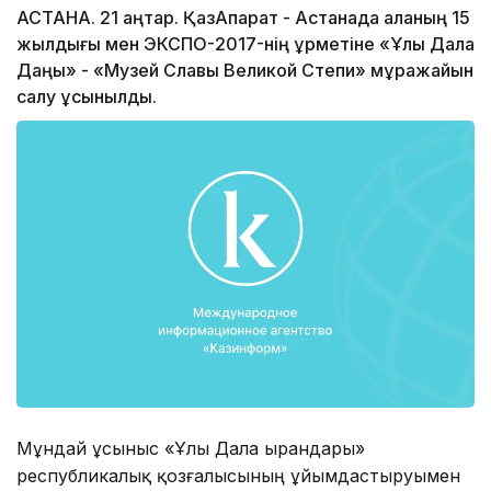
АСТАНА. 21 қаңтар. ҚазАқпарат - Астанада қаланың 15
жылдығы мен ЭКСПО-2017-нің құрметіне «Ұлы Дала
Даңқы» - «Музей Славы Великой Степи» мұражайын
салу ұсынылды.
Мұндай ұсыныс «Ұлы Дала Қырандары»
республикалық қозғалысының ұйымдастыруымен