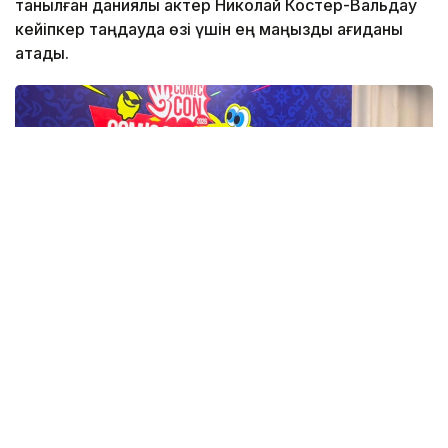
танылған даниялық актер Николай Костер-Вальдау
кейіпкер таңдауда өзі үшін ең маңызды қағиданы
атады.
Фото: Назерке Сүйіндік/Kazinform
Comic Con Astana 2026 аясында өткен баспасөз
мәслихатында актер әр ұсынылған рөлге келісе
бермейтінін айтты.