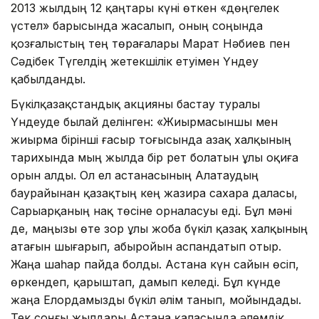
2013 жылдың 12 қаңтары күні өткен «дөңгелек
үстел» барысында жасалып, оның соңында
қозғалыстың тең төрағалары Марат Нәбиев пен
Сәдібек Түгелдің жетекшілік етуімен Үндеу
қабылданды.
Бүкілқазақстандық акцияны бастау туралы
Үндеуде былай делінген: «Жиырмасыншы мен
жиырма бірінші ғасыр тоғысында Қазақ халқының
тарихында мың жылда бір рет болатын ұлы оқиға
орын алды. Ол ел астанасының Алатаудың
баурайынан қазақтың кең жазира сахара даласы,
Сарыарқаның нақ төсіне орналасуы еді. Бұл мәні
де, маңызы өте зор ұлы жоба бүкіл қазақ халқының
атағын шығарып, абыройын аспандатып отыр.
Жаңа шаһар пайда болды. Астана күн сайын өсіп,
өркендеп, қарыштап, дамып келеді. Бұл күнде
жаңа Елордамызды бүкіл әлім танып, мойындады.
Тек соңғы жылдары Астана қаласында әлемдік