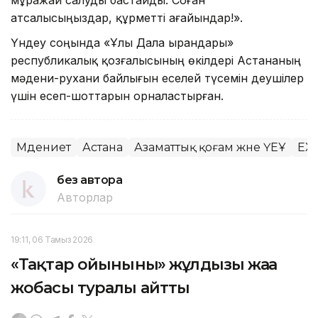
атсалысыңыздар, құрметті ағайындар!».
Үндеу соңында «Ұлы Дала Қырандары»
республикалық қозғалысының өкілдері Астананың
мәдени-рухани байлығын еселей түсемін деушілер
үшін есеп-шоттарын орналастырған.
Мәдениет
Астана
Азаматтық қоғам және ҮЕҰ
EX
без автора
Авторлар
19:11, 06 Тамыз 2026
«Тақтар ойынының» жұлдызы жаңа
жобасы туралы айтты