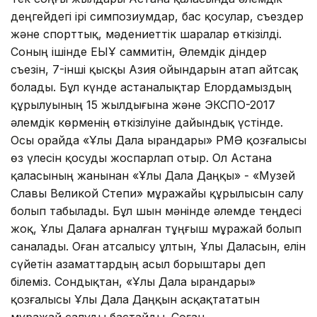
деңгейдегі ірі симпозиумдар, бас қосулар, съездер
және спорттық, мәдениеттік шаралар өткізілді.
Соның ішінде ЕҚЫҰ саммитін, Әлемдік діндер
съезін, 7-інші қысқы Азия ойындарын атап айтсақ
болады. Бұл күнде астаналықтар Елордамыздың
құрылуының 15 жылдығына және ЭКСПО-2017
әлемдік көрменің өткізілуіне дайындық үстінде.
Осы орайда «Ұлы Дала Қырандары» РҚМӘ қозғалысы
өз үлесін қосуды жоспарлап отыр. Ол Астана
қаласының жанынан «Ұлы Дала Даңқы» - «Музей
Славы Великой Степи» мұражайы құрылысын салу
болып табылады. Бұл шын мәнінде әлемде теңдесі
жоқ, Ұлы Далаға арналған тұңғыш мұражай болып
саналады. Оған атсалысу ұлтын, Ұлы Даласын, елін
сүйетін азаматтардың асыл борыштары деп
білеміз. Сондықтан, «Ұлы Дала Қырандары»
қозғалысы Ұлы Дала Даңқын асқақтататын
мұражай салуды бастайды. Соған