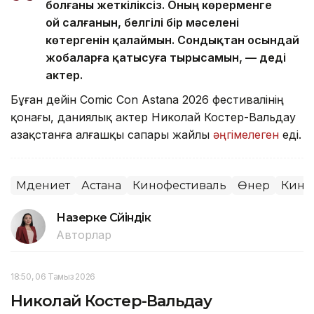
болғаны жеткіліксіз. Оның көрерменге
ой салғанын, белгілі бір мәселені
көтергенін қалаймын. Сондықтан осындай
жобаларға қатысуға тырысамын, — деді
актер.
Бұған дейін Comic Con Astana 2026 фестивалінің
қонағы, даниялық актер Николай Костер-Вальдау
Қазақстанға алғашқы сапары жайлы
әңгімелеген
еді.
Мәдениет
Астана
Кинофестиваль
Өнер
Кино
Назерке Сүйіндік
Авторлар
18:50, 06 Тамыз 2026
Николай Костер-Вальдау