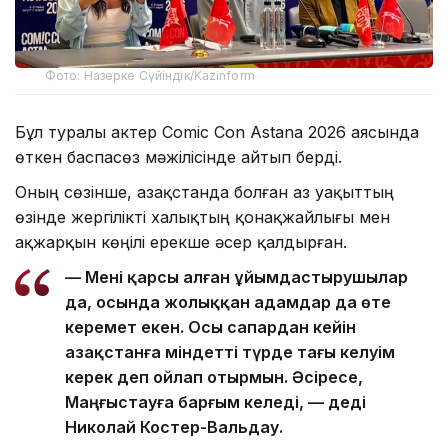
Фото: Назерке Сүйіндік/Kazinform
Бұл туралы актер Comic Con Astana 2026 аясында
өткен баспасөз мәжілісінде айтып берді.
Оның сөзінше, Қазақстанда болған аз уақыттың
өзінде жергілікті халықтың қонақжайлығы мен
ақжарқын көңілі ерекше әсер қалдырған.
— Мені қарсы алған ұйымдастырушылар
да, осында жолыққан адамдар да өте
керемет екен. Осы сапардан кейін
Қазақстанға міндетті түрде тағы келуім
керек деп ойлап отырмын. Әсіресе,
Маңғыстауға барғым келеді, — деді
Николай Костер-Вальдау.