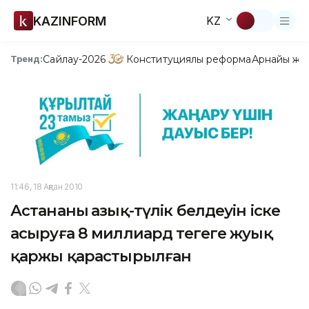
KAZINFORM
KZ
Сайлау-2026
Конституциялық реформа
Арнайы жо
Тренд:
11:46, 18 Ақпан 2010
Астананың азық-түлік белдеуін іске
асыруға 8 миллиард теңгеге жуық
қаржы қарастырылған