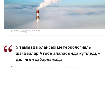
Фото: Magnific.com
5 тамызда қолайсыз метеорологиялық
жағдайлар Ақтөбе қалаласында күтіледі, –
делінген хабарламада.
Қолайсыз метеорологиялық жағдайлар –
атмосфералық ауаның беткі қабатында зиянды
(ластаушы) заттардың шоғырлануына ықпал ететін
қысқамерзімді метеофакторлардың (тымық ауа
райы, жеңіл жел, тұман, инверсия) жиынтығы.
Қолайсыз метеорологиялық жағдай кезінде
елдімекендердегі атмосфералық ауаның сапасы