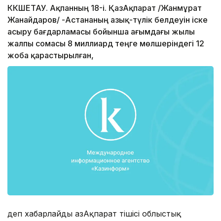
КӨКШЕТАУ. Ақпанның 18-і. ҚазАқпарат /Жанмұрат
Жанайдаров/ -Астананың азық-түлік белдеуін іске
асыру бағдарламасы бойынша ағымдағы жылы
жалпы сомасы 8 миллиард теңге мөлшеріндегі 12
жоба қарастырылған,
деп хабарлайды ҚазАқпарат тішісі облыстық