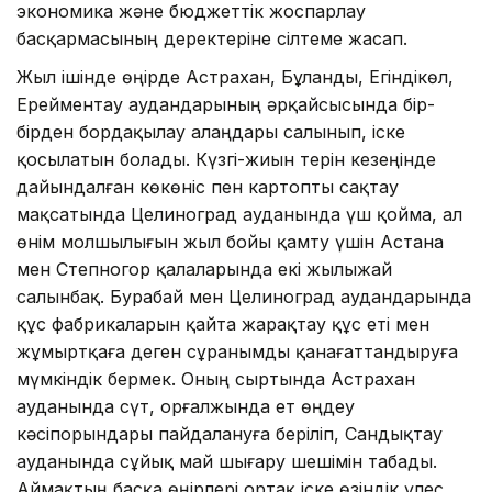
экономика және бюджеттік жоспарлау
басқармасының деректеріне сілтеме жасап.
Жыл ішінде өңірде Астрахан, Бұланды, Егіндікөл,
Ерейментау аудандарының әрқайсысында бір-
бірден бордақылау алаңдары салынып, іске
қосылатын болады. Күзгі-жиын терін кезеңінде
дайындалған көкөніс пен картопты сақтау
мақсатында Целиноград ауданында үш қойма, ал
өнім молшылығын жыл бойы қамту үшін Астана
мен Степногор қалаларында екі жылыжай
салынбақ. Бурабай мен Целиноград аудандарында
құс фабрикаларын қайта жарақтау құс еті мен
жұмыртқаға деген сұранымды қанағаттандыруға
мүмкіндік бермек. Оның сыртында Астрахан
ауданында сүт, Қорғалжында ет өңдеу
кәсіпорындары пайдалануға беріліп, Сандықтау
ауданында сұйық май шығару шешімін табады.
Аймақтың басқа өңірлері ортақ іске өзіндік үлес