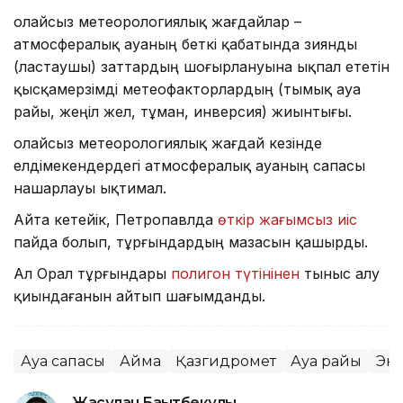
Қолайсыз метеорологиялық жағдайлар –
атмосфералық ауаның беткі қабатында зиянды
(ластаушы) заттардың шоғырлануына ықпал ететін
қысқамерзімді метеофакторлардың (тымық ауа
райы, жеңіл жел, тұман, инверсия) жиынтығы.
Қолайсыз метеорологиялық жағдай кезінде
елдімекендердегі атмосфералық ауаның сапасы
нашарлауы ықтимал.
Айта кетейік, Петропавлда
өткір жағымсыз иіс
пайда болып, тұрғындардың мазасын қашырды.
Ал Орал тұрғындары
полигон түтінінен
тыныс алу
қиындағанын айтып шағымданды.
Ауа сапасы
Аймақ
Қазгидромет
Ауа райы
Эк
Жасұлан Бақытбекұлы