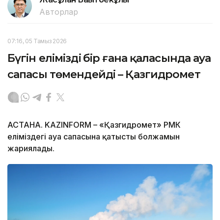
Авторлар
07:16, 05 Тамыз 2026
Бүгін еліміздің бір ғана қаласында ауа
сапасы төмендейді – Қазгидромет
АСТАНА. KAZINFORM – «Қазгидромет» РМК
еліміздегі ауа сапасына қатысты болжамын
жариялады.