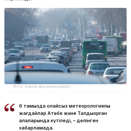
Фото: Алматы қаласының әкімдігі
6 тамызда қолайсыз метеорологиялық
жағдайлар Ақтөбе және Талдықорған
қалаларында күтіледі, – делінген
хабарламада.