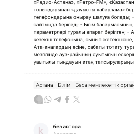
«Радио-Астана», «Ретро-FM», «Қазақста
толқындарынан «дауысты хабарлама» беріле
телефондарына қонырау шалуға болады; - А
сайтында беріледі; - Білім басқармасының 
параметрлері туралы ақпарат берілген; -
кезекші телефонына, сынып жетекшісіне, 
Ата-аналардың есіне, сабақты тоқтату тура
мезгілінде ауа-райының суықтығын ескері
уақытылы тыңдауын қатаң тапсыруларыңыз
Астана
Білім
Басқа мемлекеттік орг
без автора