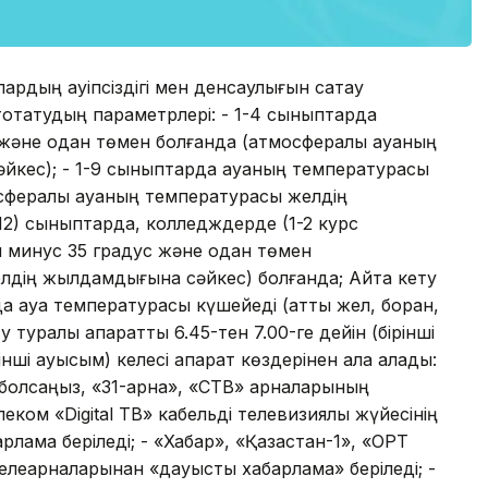
рдың қауіпсіздігі мен денсаулығын сақтау
 тоқтатудың параметрлері: - 1-4 сыныптарда
және одан төмен болғанда (атмосфералық ауаның
йкес); - 1-9 сыныптарда ауаның температурасы
сфералық ауаның температурасы желдің
(12) сыныптарда, колледждерде (1-2 курс
ы минус 35 градус және одан төмен
лдің жылдамдығына сәйкес) болғанда; Айта кету
да ауа температурасы күшейеді (қатты жел, боран,
у туралы ақпаратты 6.45-тен 7.00-ге дейін (бірінші
інші ауысым) келесі ақпарат көздерінен ала алады:
н болсаңыз, «31-арна», «СТВ» арналарының
ком «Digital ТВ» кабельді телевизиялық жүйесінің
лама беріледі; - «Хабар», «Қазақстан-1», «ОРТ
телеарналарынан «дауысты хабарлама» беріледі; -