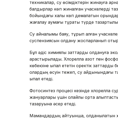
техникалар, су өсімдіктерін жинауға ар
балдырлар көп жиналған учаскелерді таз
бойындағы халық көп демалатын орындар
жағалау аумағы тұрақты түрде тазартыл
Су айналымы баяу, тұрып қалған учаске
суспензиясын қолдану жоспарланып отыр
Бұл әдіс химиялық заттарды қолдануға эко
қарастырылады. Хлорелла азот пен фосф
көбеюіне ықпал ететін қоректік заттарды 
олардың өсуін тежеп, су айдынындағы таб
ықпал етеді.
Фотосинтез процесі кезінде хлорелла суд
жануарлары үшін қолайлы орта қалыптаст
тазаруына әсер етеді.
Мамандардың айтуынша, қолданылатын хл