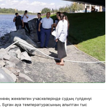
нінің жекелеген учаскелерінде судың гүлденуі
. Бұған ауа температурасының қалыптан тыс