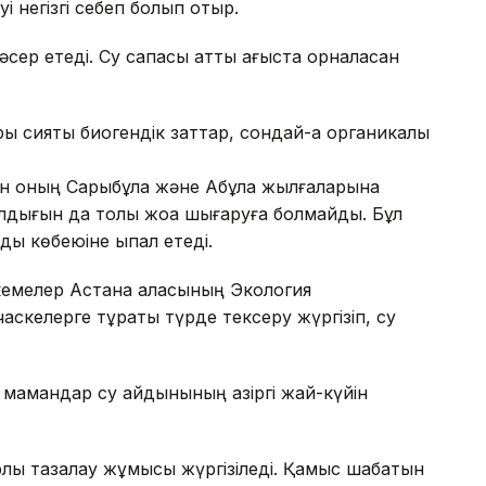
і негізгі себеп болып отыр.
сер етеді. Су сапасы қатты ағыста орналасқан
ы сияқты биогендік заттар, сондай-ақ органикалық
 оның Сарыбұлақ және Ақбұлақ жылғаларына
лдығын да толық жоққа шығаруға болмайды. Бұл
ы көбеюіне ықпал етеді.
кемелер Астана қаласының Экология
аскелерге тұрақты түрде тексеру жүргізіп, су
е мамандар су айдынының қазіргі жай-күйін
лық тазалау жұмысы жүргізіледі. Қамыс шабатын