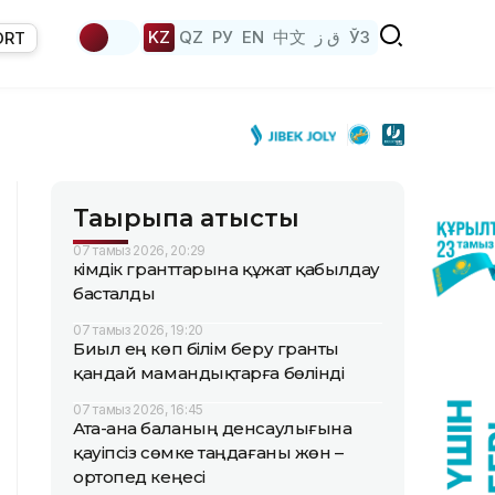
KZ
QZ
РУ
EN
中文
ق ز
ЎЗ
ORT
Тақырыпқа қатысты
07 тамыз 2026, 20:29
Әкімдік гранттарына құжат қабылдау
басталды
07 тамыз 2026, 19:20
Биыл ең көп білім беру гранты
қандай мамандықтарға бөлінді
07 тамыз 2026, 16:45
Ата-ана баланың денсаулығына
қауіпсіз сөмке таңдағаны жөн –
ортопед кеңесі