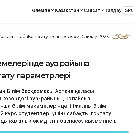
Әлемде
Қазақстан
Саясат
Талдау
SP
Арнайы жоба
Конституциялық реформа
Сайлау-2026
кемелерінде ауа райына
тату параметрлері
ың Білім басқармасы Астана қаласы
қы кезеңдегі ауа-райының қолайсыз
ша білім мекемелеріндегі (жалпы білім
2 курс студенттері үшін) сабақты тоқтату
ы қалалық әкімдіктің баспасөз қызметінен.