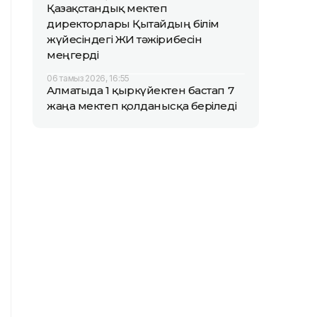
Қазақстандық мектеп
директорлары Қытайдың білім
жүйесіндегі ЖИ тәжірибесін
меңгерді
06 тамыз 2026, 16:55
Алматыда 1 қыркүйектен бастап 7
жаңа мектеп қолданысқа беріледі