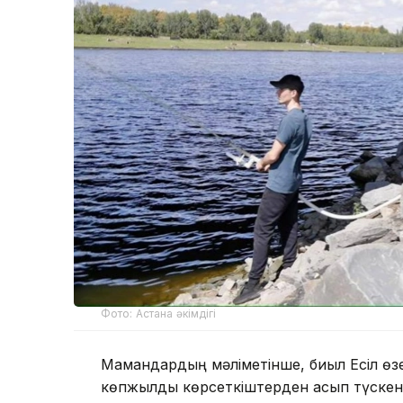
Фото: Астана әкімдігі
Мамандардың мәліметінше, биыл Есіл өзе
көпжылдық көрсеткіштерден асып түскен