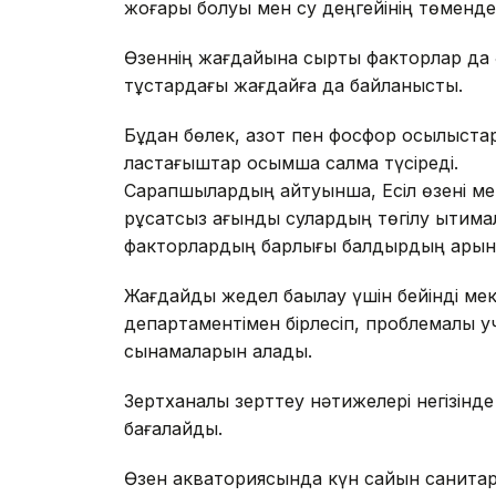
жоғары болуы мен су деңгейінің төмендеу
Өзеннің жағдайына сыртқы факторлар да ә
тұстардағы жағдайға да байланысты.
Бұдан бөлек, азот пен фосфор қосылыстар
ластағыштар қосымша салмақ түсіреді.
Сарапшылардың айтуынша, Есіл өзені мен
рұқсатсыз ағынды сулардың төгілу ықтима
факторлардың барлығы балдырдың қарқынд
Жағдайды жедел бақылау үшін бейінді ме
департаментімен бірлесіп, проблемалы уч
сынамаларын алады.
Зертханалық зерттеу нәтижелері негізінд
бағалайды.
Өзен акваториясында күн сайын санитар