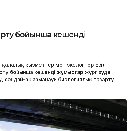
зарту бойынша кешенді
 қалалық қызметтер мен экологтер Есіл
арту бойынша кешенді жұмыстар жүргізуде.
, сондай-ақ заманауи биологиялық тазарту