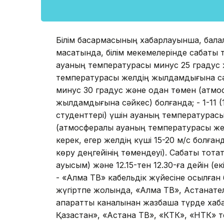
Білім басқармасының хабарлауынша, балала
мақсатында, білім мекемелерінде сабақты
ауаның температурасы минус 25 градус 
температурасы желдің жылдамдығына сә
минус 30 градус және одан төмен (атмо
жылдамдығына сәйкес) болғанда; - 1-11 
студенттері) үшін ауаның температурас
(атмосфералық ауаның температурасы же
керек, егер желдің күші 15-20 м/с болған
көру деңгейінің төмендеуі). Сабақты тоқтат
ауысым) және 12.15-тен 12.30-ға дейін (ек
- «Алма ТВ» кабельдік жүйесіне қосылға
жүгіртпе жолында, «Алма ТВ», Астанателе
ақпараттық каналынан жазбаша түрде хабар
Қазақстан», «Астана ТВ», «КТК», «НТК» 