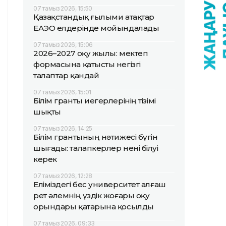
07 тамыз 2026, 15:50
Қазақстандық ғылыми атақтар
ЕАЭО елдерінде мойындалады
07 тамыз 2026, 15:06
2026–2027 оқу жылы: мектеп
формасына қатысты негізгі
талаптар қандай
07 тамыз 2026, 15:01
Білім гранты иегерлерінің тізімі
шықты
07 тамыз 2026, 14:25
Білім грантының нәтижесі бүгін
шығады: талапкерлер нені білуі
керек
07 тамыз 2026, 12:28
Еліміздегі бес университет алғаш
рет әлемнің үздік жоғары оқу
орындары қатарына қосылды
07 тамыз 2026, 09:33