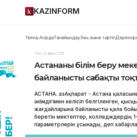
KAZINFORM
Ақорда
Тағайындау
Заң және тәртіп
Дерекқор
Тренд:
11:51, 22 Қазан 2015
Астананың білім беру ме
байланысты сабақты тоқ
АСТАНА. ҚазАқпарат - Астана қаласын
әкімдігімен келісіп белгіленген, қыс
жағдайларына байланысты қала бойын
беретін мектептер, колледждердің 1-
параметрлерін ұсынады, деп хабарлад