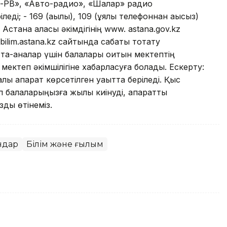
н-РВ», «Авто-радио», «Шалқар» радио
ді; - 169 (ақылы), 109 (ұялы телефоннан ақысыз)
стана қаласы әкімдігінің www. astana.gov.kz
bilim.astana.kz сайтында сабақты тоқтату
 Ата-аналар үшін балалары оқитын мектептің
мектеп әкімшілігіне хабарласуға болады. Ескерту:
лы ақпарат көрсетілген уақытта беріледі. Қыс
п балаларыңызға жылы киінуді, ақпаратты
ды өтінеміз.
андар
Білім және ғылым