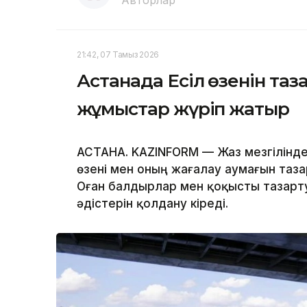
Авторлар
21:42, 07 Тамыз 2026
Астанада Есіл өзенін та
жұмыстар жүріп жатыр
АСТАНА. KAZINFORM — Жаз мезгілінде
өзені мен оның жағалау аумағын таз
Оған балдырлар мен қоқысты тазарту
әдістерін қолдану кіреді.