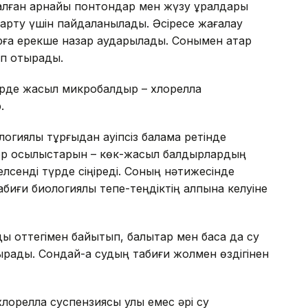
налған арнайы понтондар мен жүзу құралдары
арту үшін пайдаланылады. Әсіресе жағалау
ға ерекше назар аударылады. Сонымен қатар
ып отырады.
лерде жасыл микробалдыр – хлорелла
.
логиялық тұрғыдан қауіпсіз балама ретінде
ор қосылыстарын – көк-жасыл балдырлардың
белсенді түрде сіңіреді. Соның нәтижесінде
иғи биологиялық тепе-теңдіктің қалпына келуіне
ы оттегімен байытып, балықтар мен басқа да су
ырады. Сондай-ақ судың табиғи жолмен өздігінен
орелла суспензиясы улы емес әрі су