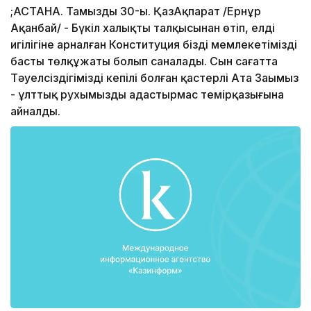
;АСТАНА. Тамыздың 30-ы. ҚазАқпарат /Ернұр
Ақанбай/ - Бүкіл халықтың талқысынан өтіп, елдің
игілігіне арналған Конституция біздің мемлекетіміздің
басты төлқұжаты болып саналады. Сын сағатта
Тәуелсіздігіміздің кепілі болған қастерлі Ата Заңымыз
- ұлттық рухымыздың адастырмас темірқазығына
айналды.