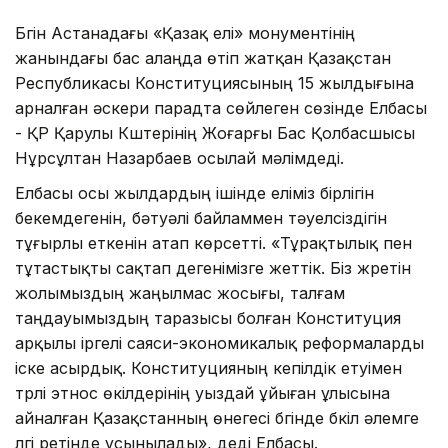
Бүгін Астанадағы «Қазақ елі» монументінің
жанындағы бас алаңда өтіп жатқан Қазақстан
Республикасы Конституциясының 15 жылдығына
арналған әскери парадта сөйлеген сөзінде Елбасы
- ҚР Қарулы Күштерінің Жоғарғы Бас Қолбасшысы
Нұрсұлтан Назарбаев осылай мәлімдеді.
Елбасы осы жылдардың ішінде еліміз бірлігін
бекемдегенін, бәтуәлі байламмен тәуелсіздігін
тұғырлы еткенін атап көрсетті. «Тұрақтылық пен
тұтастықты сақтап дегенімізге жеттік. Біз жүретін
жолымыздың жаңылмас жосығы, талғам
таңдауымыздың таразысы болған Конституция
арқылы іргелі саяси-экономикалық реформаларды
іске асырдық. Конституцияның кепілдік етуімен
түрлі этнос өкілдерінің уыздай ұйыған ұлысына
айналған Қазақстанның өнегесі бүгінде бүкіл әлемге
үлгі ретінде ұсынылады», деді Елбасы.