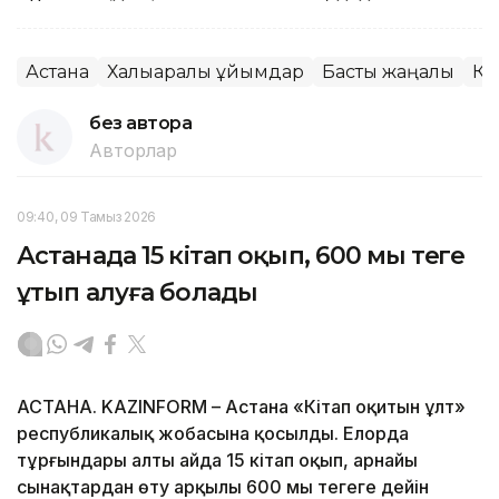
Астана
Халықаралық ұйымдар
Басты жаңалық
Ко
без автора
Авторлар
09:40, 09 Тамыз 2026
Астанада 15 кітап оқып, 600 мың теңге
ұтып алуға болады
АСТАНА. KAZINFORM – Астана «Кітап оқитын ұлт»
республикалық жобасына қосылды. Елорда
тұрғындары алты айда 15 кітап оқып, арнайы
сынақтардан өту арқылы 600 мың теңгеге дейін