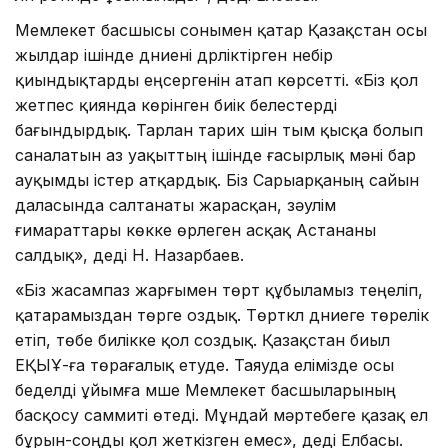
Мемлекет басшысы сонымен қатар Қазақстан осы
жылдар ішінде дүниені дүрліктірген небір
қиындықтарды еңсергенін атап көрсетті. «Біз қол
жетпес қиянда көрінген биік белестерді
бағындырдық. Тарлан тарих үшін тым қысқа болып
саналатын аз уақыттың ішінде ғасырлық мәні бар
ауқымды істер атқардық. Біз Сарыарқаның сайын
даласында салтанаты жарасқан, зәулім
ғимараттары көкке өрлеген асқақ Астананы
салдық», деді Н. Назарбаев.
«Біз жасампаз жарғымен төрт құбыламыз теңеліп,
қатарамыздан төрге оздық. Төрткүл дүниеге төрелік
етіп, төбе билікке қол создық. Қазақстан биыл
ЕҚЫҰ-ға төрағалық етуде. Таяуда елімізде осы
беделді ұйымға мүше Мемлекет басшыларының
басқосу саммиті өтеді. Мұндай мәртебеге қазақ ел
бұрын-соңды қол жеткізген емес», деді Елбасы.