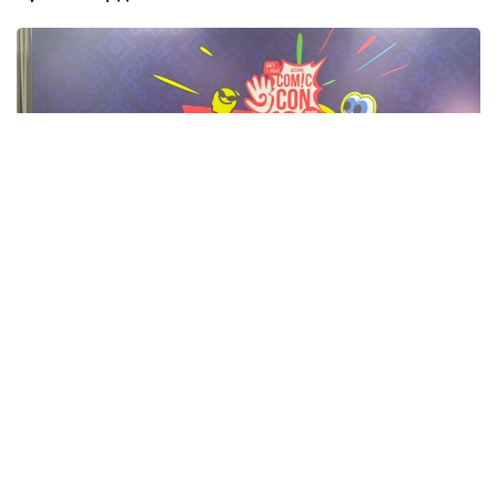
Фото: Адия Абубакир/Kazinform
Comic Con Astana фестивалінде өткен баспасөз
мәслихатында актерден Қазақстанда тосын
көрінген немесе мәдени алшақтықтар туралы
сұрақ қойылды. Андерсонның айтуынша, ешбір