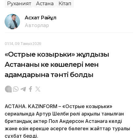
Руханият
Астана
Кітап
Асхат Райқұл
Авторлар
01:14, 09 Тамыз 2026
«Острые козырьки» жұлдызы
Астананың кең көшелері мен
адамдарына тәнті болды
АСТАНА. KAZINFORM – «Острые козырьки»
сериалында Артур Шелби рөлі арқылы танылған
британдық актер Пол Андерсон Астанаға келді
және өзін ерекше әсерге бөлеген жайттар туралы
сұхбат берді.