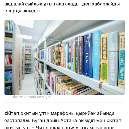
ақшалай сыйлық ұтып ала алады, деп хабарлайды
елорда әкімдігі.
Фото: Астана әкімдігі
«Кітап оқитын ұлт» марафоны қыркүйек айында
басталады. Бұған дейін Астана әкімдігі мен «Кітап
оқитын ұлт – Читающая нация» қоғамдық қоры