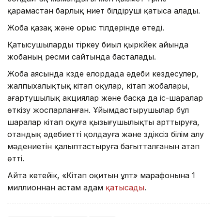
қарамастан барлық ниет білдіруші қатыса алады.
Жоба қазақ және орыс тілдерінде өтеді.
Қатысушыларды тіркеу биыл қыркүйек айында
жобаның ресми сайтында басталады.
Жоба аясында күзде елордада әдеби кездесулер,
жалпыхалықтық кітап оқулар, кітап жобалары,
ағартушылық акциялар және басқа да іс-шаралар
өткізу жоспарланған. Ұйымдастырушылар бұл
шаралар кітап оқуға қызығушылықты арттыруға,
отандық әдебиетті қолдауға және үздіксіз білім алу
мәдениетін қалыптастыруға бағытталғанын атап
өтті.
Айта кетейік, «Кітап оқитын ұлт» марафонына 1
миллионнан астам адам
қатысады
.