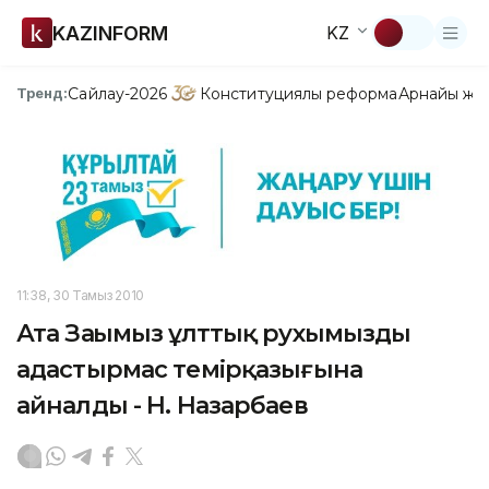
KAZINFORM
KZ
Сайлау-2026
Конституциялық реформа
Арнайы жо
Тренд:
11:38, 30 Тамыз 2010
Ата Заңымыз ұлттық рухымыздың
адастырмас темірқазығына
айналды - Н. Назарбаев