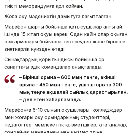
тиісті меморандумға қол қойған.
Жоба оқу мәдениетін дамытуға бағытталған.
Марафон шарты бойынша қатысушылар алты ай
ішінде 15 кітап оқуы керек. Одан кейін олар оқыған
шығармалары бойынша тестілеуден және бірнеше
зияткерлік куизден өтеді.
Сынақтардың қорытындысы бойынша әр
санаттағы үздік командалар анықталады.
– Бірінші орынға – 600 мың теңге, екінші
орынға – 450 мың теңге, үшінші орынға 300
мың теңге ақшалай сыйлық қарастырылған,
– делінген хабарламада.
Марафонға 6-10 сынып оқушылары, колледждер
мен жоғары оқу орындарының студенттері,
педагогтер, мемлекеттік қызметшілер, ата-аналар,
сондай-ақ мамандығы мен қызмет түріне