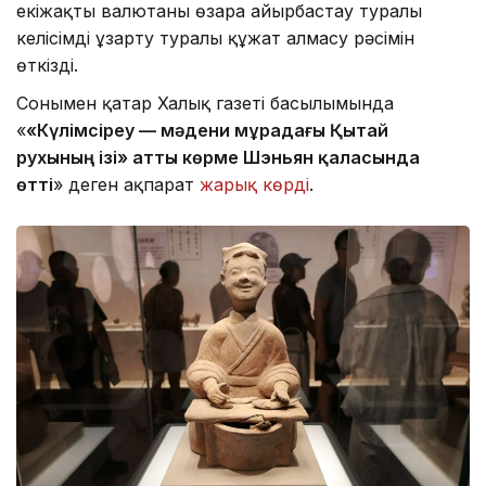
екіжақты валютаны өзара айырбастау туралы
келісімді ұзарту туралы құжат алмасу рәсімін
өткізді.
Сонымен қатар Халық газеті басылымында
«
«Күлімсіреу — мәдени мұрадағы Қытай
рухының ізі» атты көрме Шэньян қаласында
өтті
» деген ақпарат
жарық көрді
.