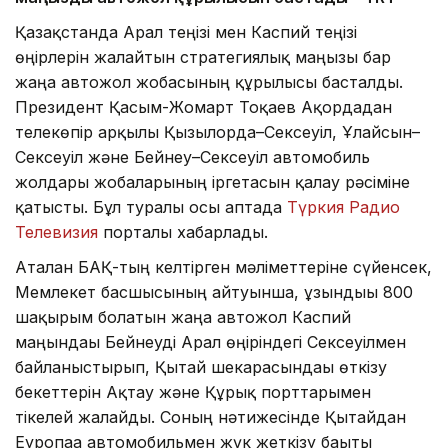
Қазақстанда Арал теңізі мен Каспий теңізі
өңірлерін жалғайтын стратегиялық маңызы бар
жаңа автожол жобасының құрылысы басталды.
Президент Қасым-Жомарт Тоқаев Ақордадан
телекөпір арқылы Қызылорда–Сексеуіл, Ұлғайсын–
Сексеуіл және Бейнеу–Сексеуіл автомобиль
жолдары жобаларының іргетасын қалау рәсіміне
қатысты. Бұл туралы осы аптада
Түркия Радио
Телевизия
порталы хабарлады.
Аталған БАҚ-тың келтірген мәліметтеріне сүйенсек,
Мемлекет басшысының айтуынша, ұзындығы 800
шақырым болатын жаңа автожол Каспий
маңындағы Бейнеуді Арал өңіріндегі Сексеуілмен
байланыстырып, Қытай шекарасындағы өткізу
бекеттерін Ақтау және Құрық порттарымен
тікелей жалғайды. Соның нәтижесінде Қытайдан
Еуропаға автомобильмен жүк жеткізу бағыты