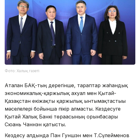
Фото: Халық газеті
Аталған БАҚ-тың дерегінше, тараптар жаһандық
экономикалық-қаржылық ахуал мен Қытай-
Қазақстан екіжақты қаржылық ынтымақтастығы
мәселелері бойынша пікір алмасты. Кездесуге
Қытай Халық Банкі төрағасының орынбасары
Сюань Чаннэн қатысты.
Кездесу алдында Пан Гуншэн мен Т.Сүлейменов