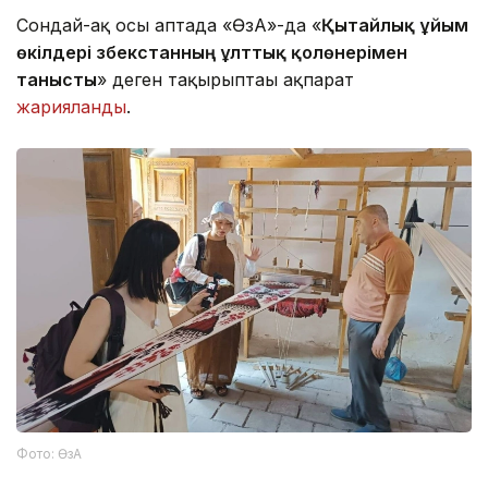
Сондай-ақ осы аптада «ӨзА»-да «
Қытайлық ұйым
өкілдері Өзбекстанның ұлттық қолөнерімен
танысты
» деген тақырыптағы ақпарат
жарияланды
.
Фото: ӨзА