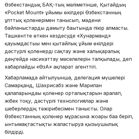
Өзбекстандық БАҚ-тың мәліметінше, Қытайдың
«Pocket Mount» ұйымы өкілдері Өзбекстанның
ұлттық қолөнерімен танысып, мәдени
байланыстарды дамыту бағытында пікір алмасты.
Ташкентте өткен кездесуде «Хунарманд»
қауымдастығы мен қытайлық ұйым өкілдері
дәстүрлі қолөнерді сақтау және халықаралық
деңгейде насихаттау мәселелерін талқылады, деп
хабарлайды «ӨзА» ақпарат агенттігі.
Хабарламада айтылуынша, делегация мүшелері
Самарқанд, Шахрисабз және Марғилан
қалаларындағы қолөнер орталықтарын аралап,
жібек тоқу, дәстүрлі технологиялар және
шеберлердің тәжірибесімен танысты. Олар
Өзбекстанның қолөнер мұрасына жоғары баға беріп,
ынтымақтастықты жалғастыруға қызығушылық
білдірді.