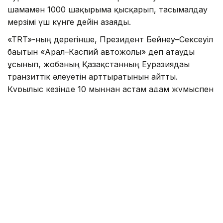
шамамен 1000 шақырымға қысқарып, тасымалдау
мерзімі үш күнге дейін азаяды.
«TRT»-ның дерегінше, Президент Бейнеу–Сексеуіл
бағытын «Арал–Каспий автожолы» деп атауды
ұсынып, жобаның Қазақстанның Еуразиядағы
транзиттік әлеуетін арттыратынын айтты.
Құрылыс кезінде 10 мыңнан астам адам жұмыспен
қамтылып, жол пайдалануға берілгеннен кейін
жылдық жүк тасымалы көлемі 13,2 млн тоннаға
дейін өседі. Жобаны 2029 жылдан кешіктірмей
аяқтау жоспарланып отыр.
Сондай-ақ «TRT»-да «
Ғалымдар адам миының
жұмысын модельдейтін жаңа чип әзірледі
»
деген тақырыптағы ақпарат
жарияланған
болатын.
Аталған басылымның мәліметінше, ғалымдар адам
миының күрделі құрылымын жоғары дәлдікпен