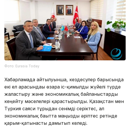
Фото: Eurasia Today
Хабарламада айтылуынша, кездесулер барысында
екі ел арасындағы өзара іс-қимылды жүйелі түрде
жалғастыру және экономикалық байланыстарды
кеңейту мәселелері қарастырылды. Қазақстан мен
Түркия саяси тұрғыдан сенімді серіктес, ал
экономикалық бағытта маңызды әріптес ретінде
қарым-қатынасты дамытып келеді.