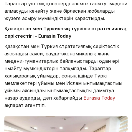
Тараптар ұлттық қолөнерді әлемге таныту, мәдени
алмасуды кеңейту және бірлескен жобаларды
жүзеге асыру мүмкіндіктерін қарастырды.
Қазақстан мен Түркияның түркілік стратегиялық
серіктестігі – Eurasia Today
Қазақстан мен Түркия стратегиялық серіктестік
аясындағы саяси, сауда-экономикалық және
мәдени-гуманитарлық байланыстарды одан әрі
нығайту мүмкіндіктерін талқылады. Тараптар
халықаралық ұйымдар, соның ішінде Түркі
мемлекеттері ұйымы мен Ислам ынтымақтастығы
ұйымы аясындағы ынтымақтастықты дамытуға
назар аударды, деп хабарлайды
Eurasia Today
ақпарат агенттігі.