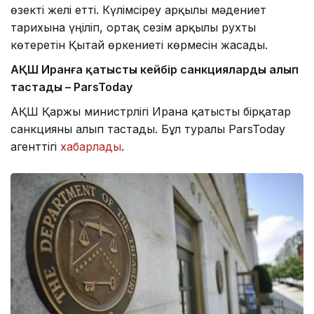
өзекті желі етті. Күлімсіреу арқылы мәдениет
тарихына үңіліп, ортақ сезім арқылы рухты
көтеретін Қытай өркениеті көрмесін жасады.
АҚШ Иранға қатысты кейбір санкцияларды алып
тастады – ParsToday
АҚШ Қаржы министрлігі Иранға қатысты бірқатар
санкцияны алып тастады. Бұл туралы ParsToday
агенттігі
хабарлады
.