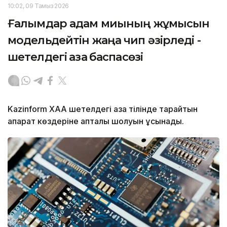
10:02, 09 Тамыз 2026
Ғалымдар адам миының жұмысын
модельдейтін жаңа чип әзірледі -
шетелдегі қазақ баспасөзі
Kazinform ХАА шетелдегі қазақ тілінде тарайтын
ақпарат көздеріне апталық шолуын ұсынады.