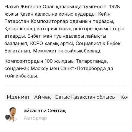
Назиб Жиганов Орал қаласында туып-өсіп, 1928
жылы Қазан қаласына қоныс аударды. Кейін
Татарстан Композиторлар одағының төрағасы,
Қазан консерваториясының ректоры қызметтерін
атқарды. Еңбегі мен туындылары лайықты
бағаланып, КСРО халық әртісі, Социалистік Еңбек
Ері атанып, Мемлекеттік сыйлық берілді.
Композитордың 100 жылдығы Татарстанда,
сондай-ақ Мәскеу мен Санкт-Петерборда да
тойланбақшы.
Мәдениет
Аймақ
Батыс Қазақстан облысы
Қоғ
Ғайсағали Сейтақ
Авторлар