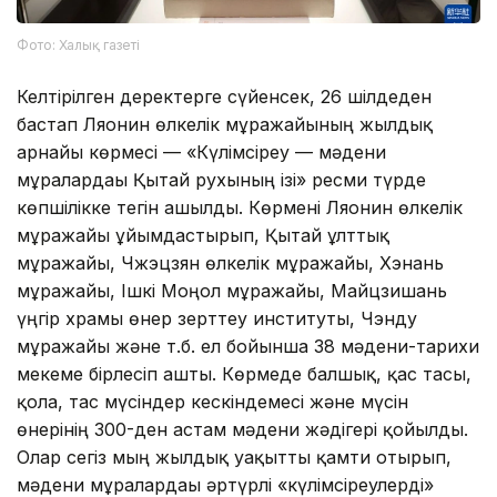
Фото: Халық газеті
Келтірілген деректерге сүйенсек, 26 шілдеден
бастап Ляонин өлкелік мұражайының жылдық
арнайы көрмесі — «Күлімсіреу — мәдени
мұралардағы Қытай рухының ізі» ресми түрде
көпшілікке тегін ашылды. Көрмені Ляонин өлкелік
мұражайы ұйымдастырып, Қытай ұлттық
мұражайы, Чжэцзян өлкелік мұражайы, Хэнань
мұражайы, Ішкі Моңғол мұражайы, Майцзишань
үңгір храмы өнер зерттеу институты, Чэнду
мұражайы және т.б. ел бойынша 38 мәдени-тарихи
мекеме бірлесіп ашты. Көрмеде балшық, қас тасы,
қола, тас мүсіндер кескіндемесі және мүсін
өнерінің 300-ден астам мәдени жәдігері қойылды.
Олар сегіз мың жылдық уақытты қамти отырып,
мәдени мұралардағы әртүрлі «күлімсіреулерді»