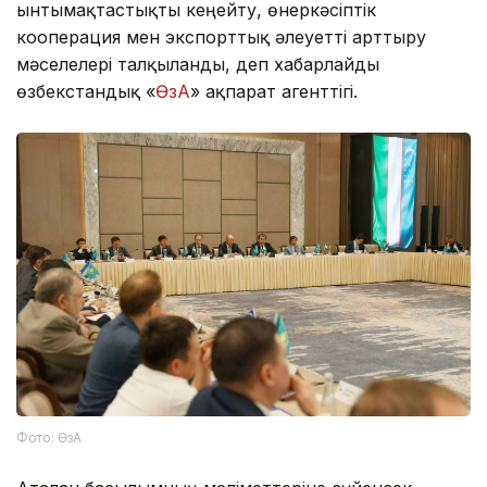
ынтымақтастықты кеңейту, өнеркәсіптік
кооперация мен экспорттық әлеуетті арттыру
мәселелері талқыланды, деп хабарлайды
өзбекстандық «
ӨзА
» ақпарат агенттігі.
Фото: ӨзА