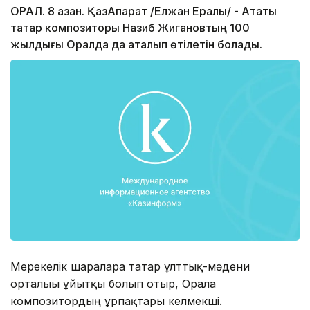
ОРАЛ. 8 қазан. ҚазАқпарат /Елжан Ералы/ - Атақты
татар композиторы Назиб Жигановтың 100
жылдығы Оралда да аталып өтілетін болады.
Мерекелік шараларға татар ұлттық-мәдени
орталығы ұйытқы болып отыр, Оралға
композитордың ұрпақтары келмекші.