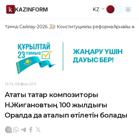
KAZINFORM
KZ
Сайлау-2026
Конституциялық реформа
Арнайы жо
Тренд:
14:14, 08 Қазан 2011
Атақты татар композиторы
Н.Жигановтың 100 жылдығы
Оралда да аталып өтілетін болады