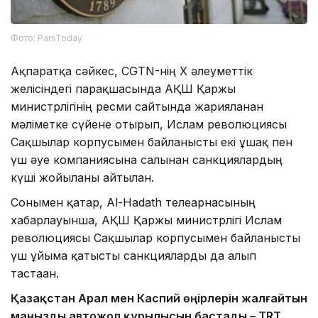
Фото: ParsToday
Ақпаратқа сәйкес, CGTN-нің X әлеуметтік
желісіндегі парақшасында АҚШ Қаржы
министрлігінің ресми сайтында жарияланған
мәліметке сүйене отырып, Ислам революциясы
Сақшылар корпусымен байланысты екі ұшақ пен
үш әуе компаниясына салынған санкциялардың
күші жойылғаны айтылған.
Сонымен қатар, Al-Hadath телеарнасының
хабарлауынша, АҚШ Қаржы министрлігі Ислам
революциясы Сақшылар корпусымен байланысты
үш ұйымға қатысты санкцияларды да алып
тастаған.
Қазақстан Арал мен Каспий өңірлерін жалғайтын
маңызды автожол құрылысын бастады – TRT