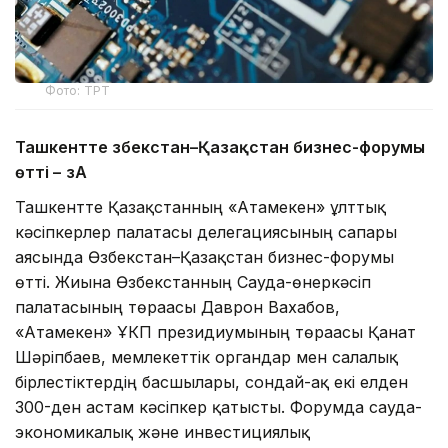
Фото: ТРТ
Ташкентте Өзбекстан–Қазақстан бизнес-форумы
өтті –
ӨзА
Ташкентте Қазақстанның «Атамекен» ұлттық
кәсіпкерлер палатасы делегациясының сапары
аясында Өзбекстан–Қазақстан бизнес-форумы
өтті. Жиынға Өзбекстанның Сауда-өнеркәсіп
палатасының төрағасы Даврон Вахабов,
«Атамекен» ҰКП президиумының төрағасы Қанат
Шәріпбаев, мемлекеттік органдар мен салалық
бірлестіктердің басшылары, сондай-ақ екі елден
300-ден астам кәсіпкер қатысты. Форумда сауда-
экономикалық және инвестициялық