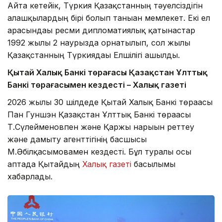
Айта кетейік, Түркия Қазақстанның тәуелсіздігін
алғашқылардың бірі болып таныған мемлекет. Екі ел
арасындағы ресми дипломатиялық қатынастар
1992 жылғы 2 наурызда орнатылып, сол жылы
Қазақстанның Түркиядағы Елшілігі ашылды.
Қытай Халық Банкі төрағасы Қазақстан Ұлттық
Банкі төрағасымен кездесті – Халық газеті
2026 жылы 30 шілдеде Қытай Халық Банкі төрағасы
Пан Гуншэн Қазақстан Ұлттық Банкі төрағасы
Т.Сүлейменовпен және Қаржы нарығын реттеу
және дамыту агенттігінің басшысы
М.Әбілқасымовамен кездесті. Бұл туралы осы
аптада Қытайдың
Халық газеті
басылымы
хабарлады.