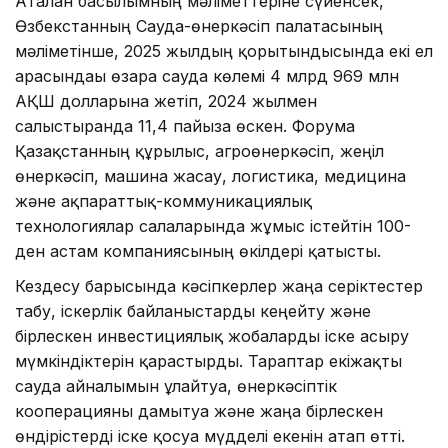
Аталған басылымның мәліметтеріне сүйенсек,
Өзбекстанның Сауда-өнеркәсіп палатасының
мәліметінше, 2025 жылдың қорытындысында екі ел
арасындағы өзара сауда көлемі 4 млрд 969 млн
АҚШ долларына жетіп, 2024 жылмен
салыстырғанда 11,4 пайызға өскен. Форумға
Қазақстанның құрылыс, агроөнеркәсіп, жеңіл
өнеркәсіп, машина жасау, логистика, медицина
және ақпараттық-коммуникациялық
технологиялар салаларында жұмыс істейтін 100-
ден астам компаниясының өкілдері қатысты.
Кездесу барысында кәсіпкерлер жаңа серіктестер
табу, іскерлік байланыстарды кеңейту және
бірлескен инвестициялық жобаларды іске асыру
мүмкіндіктерін қарастырды. Тараптар екіжақты
сауда айналымын ұлғайтуға, өнеркәсіптік
кооперацияны дамытуға және жаңа бірлескен
өндірістерді іске қосуға мүдделі екенін атап өтті.