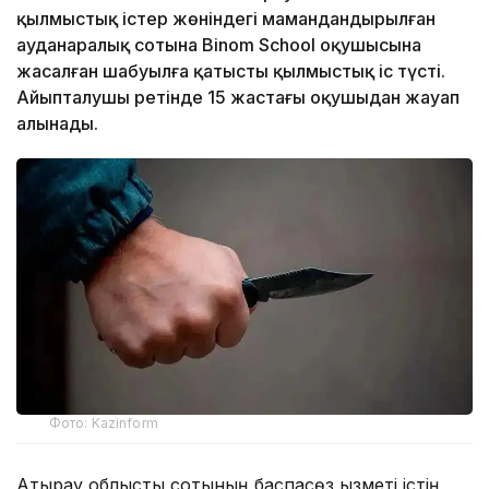
қылмыстық істер жөніндегі мамандандырылған
ауданаралық сотына Binom School оқушысына
жасалған шабуылға қатысты қылмыстық іс түсті.
Айыпталушы ретінде 15 жастағы оқушыдан жауап
алынады.
Фото: Kazinform
Атырау облыстық сотының баспасөз қызметі істің