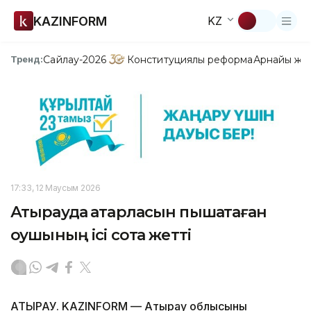
KAZINFORM
KZ
Сайлау-2026
Конституциялық реформа
Арнайы жо
Тренд:
17:33, 12 Маусым 2026
Атырауда қатарласын пышақтаған
оқушының ісі сотқа жетті
АТЫРАУ. KAZINFORM — Атырау облысының