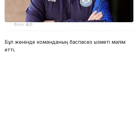
Фото: ҚФФ
Бұл жөнінде команданың баспасөз қызметі мәлім
етті.
Ол 2026 жылдың 6 наурызында команданың
тізгінін ұстап, осы уақыт аралығында бас бапкер
ретінде 19 кездесу өткізді.
— Клубымыз Владимир Николаевичке
атқарған еңбегі, кәсібилігі және командаға
қосқан үлесі үшін алғыс білдіреді. Бірге
өткізген уақыт, жеңістер мен қиын сәттер
клуб тарихының бір бөлігі болып қала береді.
Владимир Николаевичке алдағы бапкерлік
мансабында сәттілік, мықты денсаулық және