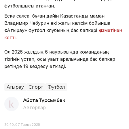
футболшысы атанған.
Еске салсақ, бұған дейін Қазақстандық маман
Владимир Чебурин екі жақты келісім бойынша
«Атырау» футбол клубының бас бапкері
қызметінен
кетті.
Ол 2026 жылдың 6 наурызында команданың
тізгінін ұстап, осы уақыт аралығында бас бапкер
ретінде 19 кездесу өткізді.
Атырау
Спорт
Футбол
Ақбота Тұрсынбек
Авторлар
20:40, 07 Тамыз 2026