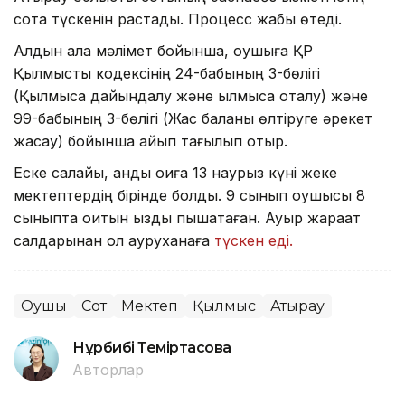
сотқа түскенін растады. Процесс жабық өтеді.
Алдын ала мәлімет бойынша, оқушыға ҚР
Қылмыстық кодексінің 24-бабының 3-бөлігі
(Қылмысқа дайындалу және қылмысқа оқталу) және
99-бабының 3-бөлігі (Жас баланы өлтіруге әрекет
жасау) бойынша айып тағылып отыр.
Еске салайық, қанды оқиға 13 наурыз күні жеке
мектептердің бірінде болды. 9 сынып оқушысы 8
сыныпта оқитын қызды пышақтаған. Ауыр жарақат
салдарынан ол ауруханаға
түскен еді.
Оқушы
Сот
Мектеп
Қылмыс
Атырау
Нұрбибі Теміртасова
Авторлар