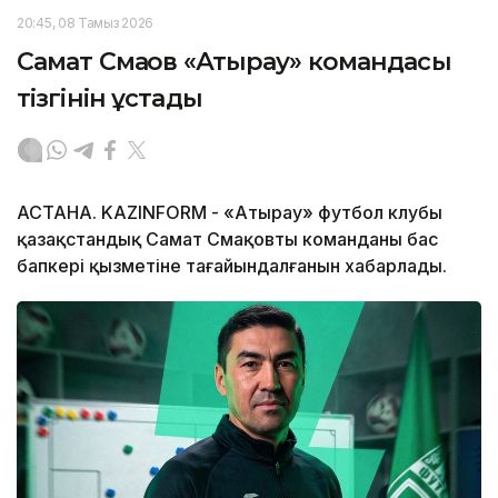
20:45, 08 Тамыз 2026
Самат Смақов «Атырау» командасы
тізгінін ұстады
АСТАНА. KAZINFORM - «Атырау» футбол клубы
қазақстандық Самат Смақовтың команданың бас
бапкері қызметіне тағайындалғанын хабарлады.