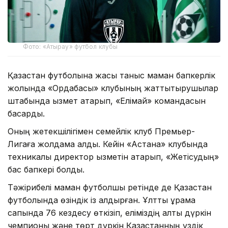
Фото: «Атырау» футбол клубы
Қазақстан футболына жақсы таныс маман бапкерлік
жолында «Ордабасы» клубының жаттықтырушылар
штабында қызмет атқарып, «Елімай» командасын
басқарды.
Оның жетекшілігімен семейлік клуб Премьер-
Лигаға жолдама алды. Кейін «Астана» клубында
техникалық директор қызметін атқарып, «Жетісудың»
бас бапкері болды.
Тәжірибелі маман футболшы ретінде де Қазақстан
футболында өзіндік із қалдырған. Ұлттық құрама
сапында 76 кездесу өткізіп, еліміздің алты дүркін
чемпионы және төрт дүркін Қазақстанның үздік