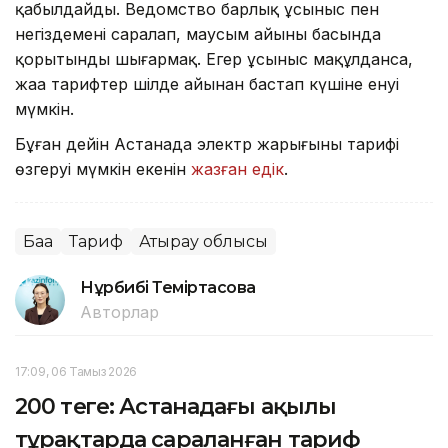
қабылдайды. Ведомство барлық ұсыныс пен
негіздемені саралап, маусым айының басында
қорытынды шығармақ. Егер ұсыныс мақұлданса,
жаңа тарифтер шілде айынан бастап күшіне енуі
мүмкін.
Бұған дейін Астанада электр жарығының тарифі
өзгеруі мүмкін екенін
жазған едік
.
Баға
Тариф
Атырау облысы
Нұрбибі Теміртасова
Авторлар
17:09, 06 Тамыз 2026
200 теңге: Астанадағы ақылы
тұрақтарда сараланған тариф