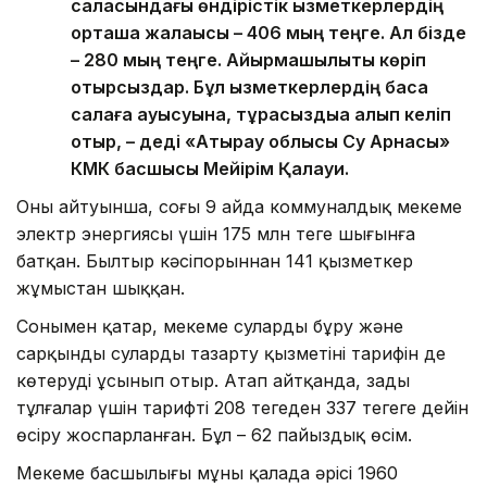
саласындағы өндірістік қызметкерлердің
орташа жалақысы – 406 мың теңге. Ал бізде
– 280 мың теңге. Айырмашылықты көріп
отырсыздар. Бұл қызметкерлердің басқа
салаға ауысуына, тұрақсыздыққа алып келіп
отыр, – деді «Атырау облысы Су Арнасы»
КМК басшысы Мейірім Қалауи.
Оның айтуынша, соңғы 9 айда коммуналдық мекеме
электр энергиясы үшін 175 млн теңге шығынға
батқан. Былтыр кәсіпорыннан 141 қызметкер
жұмыстан шыққан.
Сонымен қатар, мекеме суларды бұру және
сарқынды суларды тазарту қызметінің тарифін де
көтеруді ұсынып отыр. Атап айтқанда, заңды
тұлғалар үшін тарифті 208 теңгеден 337 теңгеге дейін
өсіру жоспарланған. Бұл – 62 пайыздық өсім.
Мекеме басшылығы мұны қалада әрісі 1960