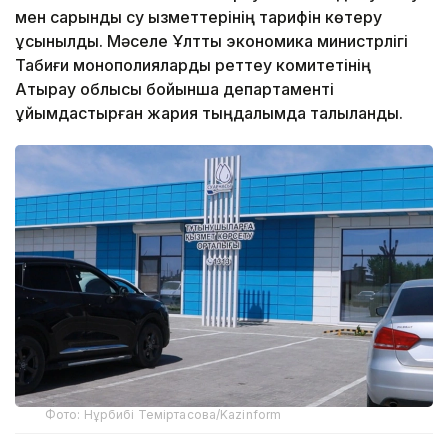
мен сарқынды су қызметтерінің тарифін көтеру
ұсынылды. Мәселе Ұлттық экономика министрлігі
Табиғи монополияларды реттеу комитетінің
Атырау облысы бойынша департаменті
ұйымдастырған жария тыңдалымда талқыланды.
Фото: Нұрбибі Теміртасова/Kazinform