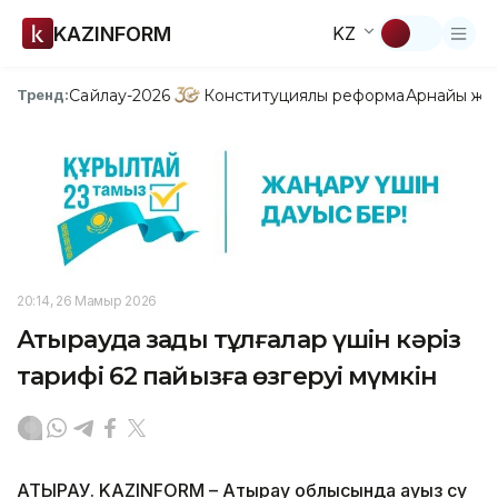
KAZINFORM
KZ
Сайлау-2026
Конституциялық реформа
Арнайы жо
Тренд:
20:14, 26 Мамыр 2026
Атырауда заңды тұлғалар үшін кәріз
тарифі 62 пайызға өзгеруі мүмкін
АТЫРАУ. KAZINFORM – Атырау облысында ауыз су