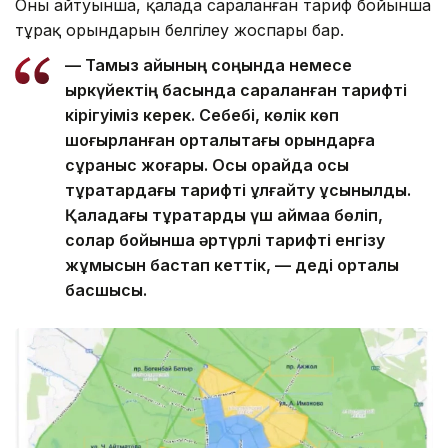
Оның айтуынша, қалада сараланған тариф бойынша
тұрақ орындарын белгілеу жоспары бар.
— Тамыз айының соңында немесе
қыркүйектің басында сараланған тарифті
кірігуіміз керек. Себебі, көлік көп
шоғырланған орталықтағы орындарға
сұраныс жоғары. Осы орайда осы
тұрақтардағы тарифті ұлғайту ұсынылды.
Қаладағы тұрақтарды үш аймаққа бөліп,
солар бойынша әртүрлі тарифті енгізу
жұмысын бастап кеттік, — деді орталық
басшысы.