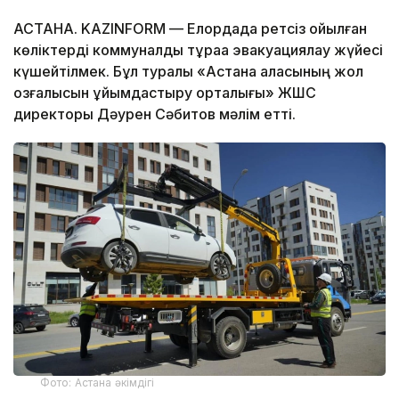
АСТАНА. KAZINFORM — Елордада ретсіз қойылған
көліктерді коммуналдық тұраққа эвакуациялау жүйесі
күшейтілмек. Бұл туралы «Астана қаласының жол
қозғалысын ұйымдастыру орталығы» ЖШС
директоры Дәурен Сәбитов мәлім етті.
Фото: Астана әкімдігі