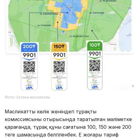
Фото: Астана мәслихаты
Мәслихаттың көлік жөніндегі тұрақты
комиссиясының отырысында таратылған мәліметке
қарағанда, тұрақ құны сағатына 100, 150 және 200
теңге шамасында белгіленбек. Ең жоғары тариф