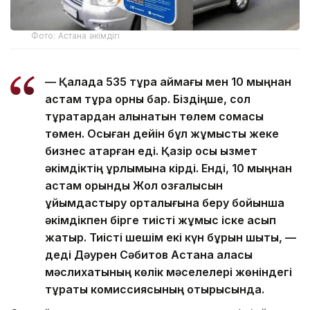
Фото: Астана әкімдігі
— Қалада 535 тұрақ аймағы мен 10 мыңнан
астам тұрақ орны бар. Біздіңше, сол
тұрақтардан алынатын төлем сомасы
төмен. Осыған дейін бұл жұмысты жеке
бизнес атқарған еді. Қазір осы қызмет
әкімдіктің құрлымына кірді. Енді, 10 мыңнан
астам орынды Жол қозғалысын
ұйымдастыру орталығына беру бойынша
әкімдікпен бірге тиісті жұмыс іске асып
жатыр. Тиісті шешім екі күн бұрын шықты, —
деді Дәурен Сәбитов Астана қаласы
мәслихатының көлік мәселелері жөніндегі
тұрақты комиссиясының отырысында.