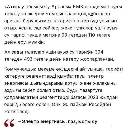
«Атырау облысы Су Арнасы» КМК ең алдымен суды
тарату желілері мен магистральдық құбырлар
арқылы беру қызметінің тарифін өзгертуді ұсынып
отыр. Ұсынысқа сәйкес, жеке тұлғалар үшін ауыз
су тарифі текше метріне 99 теңгеден 110 теңгеге
дейін өсуі мүмкін.
Ал заңды тұлғалар үшін ауыз су тарифін 394
теңгеден 493 теңгеге дейін көтеру жоспарланған.
Коммуналдық мекеме өкілдерінің айтуынша, тарифті
көтеруге реагенттердің қымбаттауы, электр
энергиясы шығындарының артуы және жалақының
аздығы себеп болып отыр. Суды тазартуға
қолданылатын реагенттердің бағасы 2023 жылдан
бері 2,5 есеге өскен. Оның 90 пайызы Ресейден
жеткізіледі.
– Электр энергиясы, газ, ыстық су