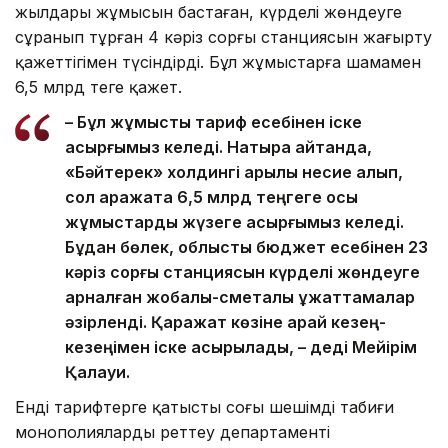
жылдары жұмысын бастаған, күрделі жөндеуге
сұранып тұрған 4 кәріз сорғы станциясын жаңғырту
қажеттігімен түсіндірді. Бұл жұмыстарға шамамен
6,5 млрд теңге қажет.
– Бұл жұмысты тариф есебінен іске
асырғымыз келеді. Нақтырақ айтқанда,
«Бәйтерек» холдингі арқылы несие алып,
сол қаражатқа 6,5 млрд теңгеге осы
жұмыстарды жүзеге асырғымыз келеді.
Бұдан бөлек, облыстық бюджет есебінен 23
кәріз сорғы станциясын күрделі жөндеуге
арналған жобалық-сметалық құжаттамалар
әзірленді. Қаражат көзіне қарай кезең-
кезеңімен іске асырылады, – деді Мейірім
Қалауи.
Енді тарифтерге қатысты соңғы шешімді табиғи
монополияларды реттеу департаменті