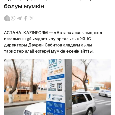
болуы мүмкін
АСТАНА. KAZINFORM — «Астана қаласының жол
қозғалысын ұйымдастыру орталығы» ЖШС
директоры Дәурен Сәбитов қаладағы ақылы
тарифтер қалай өзгеруі мүмкін екенін айтты.