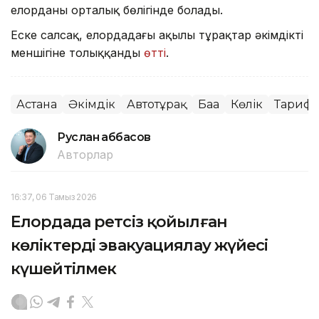
елорданың орталық бөлігінде болады.
Еске салсақ, елордадағы ақылы тұрақтар әкімдіктің
меншігіне толыққанды
өтті
.
Астана
Әкімдік
Автотұрақ
Баға
Көлік
Тариф
Руслан Ғаббасов
Авторлар
16:37, 06 Тамыз 2026
Елордада ретсіз қойылған
көліктерді эвакуациялау жүйесі
күшейтілмек