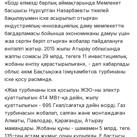
«Біздің еліміздің барлық аймақтарында Мемлекет
басшысы Нұрсұлтан Назарбаевтың тікелей
бақылауымен іске асырылып отырған
индустриялық-инновациялық даму мемлекеттік
бағдарламасы бойынша экономиканың дамуы үшін
жаңа серпін беріп отырған жобалар пайдалануға
енгізіліп жатыр. 2015 жылы Атырау облысында
жалпы сомасы 29 млрд. теңгеге 11 инвестициялық
жобаны енгізу қарастырылыған», - деп хабарлады
облыс әкімі Бақтықожа Ізмұхамбетов турбинаны
іске қосу рәсімінде.
«Жаңа турбинаның іске қосылуы ЖЭО-ның электр
қуаттылығын 414 МВт-қа дейін, жылу
қуаттылығын - 695 Гкал/сағатқа дейін өсірді. Газ
турбинасын жобалап, салған және монтаждаған
Алматы, Павлодар, Қарағанды, Атырау
мамандары. Жобаның құны - шамамен 5 млрд. теңге.
135-тен астам жұмыс орны құрылған. Ең бастысы,