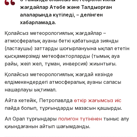
жағдайлар Ақтөбе және Талдықорған
қалаларында күтіледі, – делінген
хабарламада.
Қолайсыз метеорологиялық жағдайлар –
атмосфералық ауаның беткі қабатында зиянды
(ластаушы) заттардың шоғырлануына ықпал ететін
қысқамерзімді метеофакторлардың (тымық ауа
райы, жеңіл жел, тұман, инверсия) жиынтығы.
Қолайсыз метеорологиялық жағдай кезінде
елдімекендердегі атмосфералық ауаның сапасы
нашарлауы ықтимал.
Айта кетейік, Петропавлда
өткір жағымсыз иіс
пайда болып, тұрғындардың мазасын қашырды.
Ал Орал тұрғындары
полигон түтінінен
тыныс алу
қиындағанын айтып шағымданды.