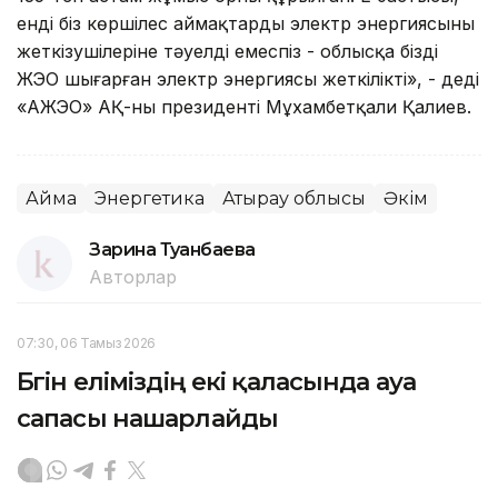
енді біз көршілес аймақтардың электр энергиясының
жеткізушілеріне тәуелді емеспіз - облысқа біздің
ЖЭО шығарған электр энергиясы жеткілікті», - деді
«АЖЭО» АҚ-ның президенті Мұхамбетқали Қалиев.
Аймақ
Энергетика
Атырау облысы
Әкім
Зарина Туғанбаева
Авторлар
07:30, 06 Тамыз 2026
Бүгін еліміздің екі қаласында ауа
сапасы нашарлайды