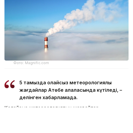
Фото: Magnific.com
5 тамызда қолайсыз метеорологиялық
жағдайлар Ақтөбе қалаласында күтіледі, –
делінген хабарламада.
Қолайсыз метеорологиялық жағдайлар –
атмосфералық ауаның беткі қабатында зиянды
(ластаушы) заттардың шоғырлануына ықпал ететін
қысқамерзімді метеофакторлардың (тымық ауа