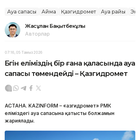
Ауа сапасы
Аймақ
Қазгидромет
Ауа райы
Эк
Жасұлан Бақытбекұлы
Авторлар
07:16, 05 Тамыз 2026
Бүгін еліміздің бір ғана қаласында ауа
сапасы төмендейді – Қазгидромет
АСТАНА. KAZINFORM – «Қазгидромет» РМК
еліміздегі ауа сапасына қатысты болжамын
жариялады.