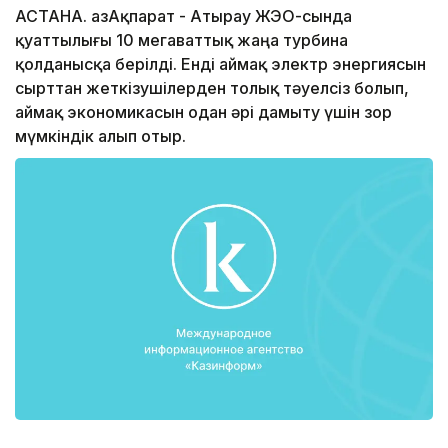
АСТАНА. ҚазАқпарат - Атырау ЖЭО-сында
қуаттылығы 10 мегаваттық жаңа турбина
қолданысқа берілді. Енді аймақ электр энергиясын
сырттан жеткізушілерден толық тәуелсіз болып,
аймақ экономикасын одан әрі дамыту үшін зор
мүмкіндік алып отыр.