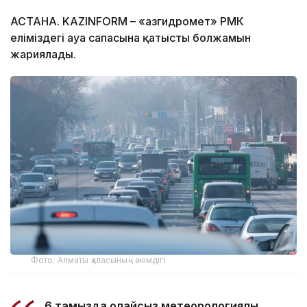
АСТАНА. KAZINFORM – «Қазгидромет» РМК
еліміздегі ауа сапасына қатысты болжамын
жариялады.
Фото: Алматы қаласының әкімдігі
6 тамызда қолайсыз метеорологиялық