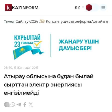
KAZINFORM
KZ
Сайлау-2026
Конституциялық реформа
Арнайы жо
Тренд:
08:40, 15 Желтоқсан 2015
Атырау облысына бұдан былай
сырттан электр энергиясы
енгізілмейді