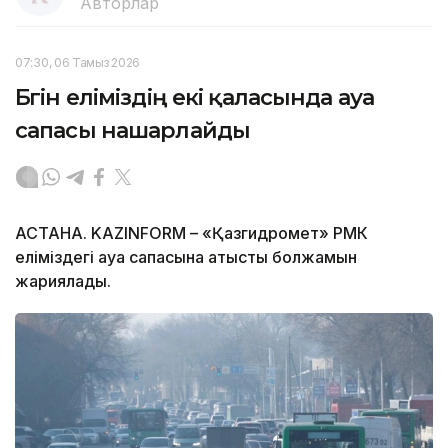
Авторлар
07:30, 06 Тамыз 2026
Бүгін еліміздің екі қаласында ауа
сапасы нашарлайды
АСТАНА. KAZINFORM – «Қазгидромет» РМК
еліміздегі ауа сапасына қатысты болжамын
жариялады.