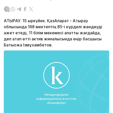
АТЫРАУ. 15 қыркүйек. ҚазАқпарат - Атырау
облысында 198 мектептің 85-і күрделі жөндеуді
қажет етеді, 11 білім мекемесі апатты жағдайда,
деп атап өтті актив жиналысында өңір басшысы
Бақтықожа Ізмұхамбетов.