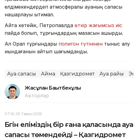
елдімекендердегі атмосфералық ауаның сапасы
нашарлауы ықтимал.
Айта кетейік, Петропавлда
өткір жағымсыз иіс
пайда болып, тұрғындардың мазасын қашырды.
Ал Орал тұрғындары
полигон түтінінен
тыныс алу
қиындағанын айтып шағымданды.
Ауа сапасы
Аймақ
Қазгидромет
Ауа райы
Эк
Жасұлан Бақытбекұлы
Авторлар
07:16, 05 Тамыз 2026
Бүгін еліміздің бір ғана қаласында ауа
сапасы төмендейді – Қазгидромет