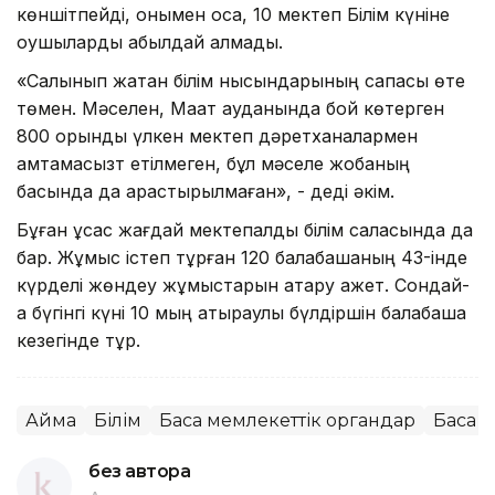
көншітпейді, онымен қоса, 10 мектеп Білім күніне
оқушыларды қабылдай алмады.
«Салынып жатқан білім нысындарының сапасы өте
төмен. Мәселен, Мақат ауданында бой көтерген
800 орындық үлкен мектеп дәретханалармен
қамтамасызт етілмеген, бұл мәселе жобаның
басында да қарастырылмаған», - деді әкім.
Бұған ұқсас жағдай мектепалды білім саласында да
бар. Жұмыс істеп тұрған 120 балабақшаның 43-інде
күрделі жөндеу жұмыстарын атқару қажет. Сондай-
ақ бүгінгі күні 10 мың атыраулық бүлдіршін балабақша
кезегінде тұр.
Аймақ
Білім
Басқа мемлекеттік органдар
Басқа
без автора