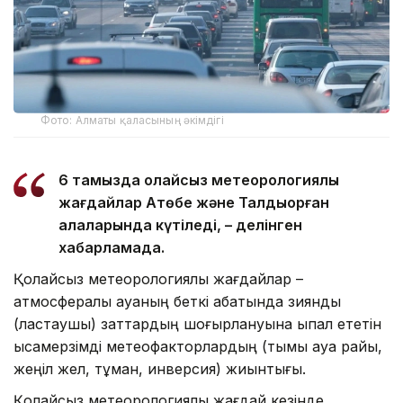
Фото: Алматы қаласының әкімдігі
6 тамызда қолайсыз метеорологиялық
жағдайлар Ақтөбе және Талдықорған
қалаларында күтіледі, – делінген
хабарламада.
Қолайсыз метеорологиялық жағдайлар –
атмосфералық ауаның беткі қабатында зиянды
(ластаушы) заттардың шоғырлануына ықпал ететін
қысқамерзімді метеофакторлардың (тымық ауа райы,
жеңіл жел, тұман, инверсия) жиынтығы.
Қолайсыз метеорологиялық жағдай кезінде