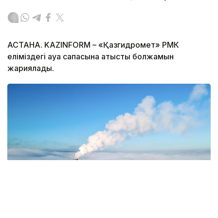
АСТАНА. KAZINFORM – «Қазгидромет» РМК
еліміздегі ауа сапасына қатысты болжамын
жариялады.
Фото: Magnific.com