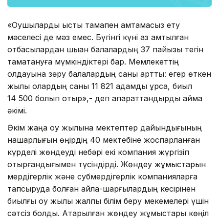
«Оқушыларды ыстық тамақпен қамтамасыз ету
мәселесі де мәз емес. Бүгінгі күні аз қамтылған
отбасылардан шыққан балалардың 37 пайызы тегін
тамақтануға мүмкіндіктері бар. Мемлекеттің
қолдауына зәру балалардың саны артты: егер өткен
жылы олардың саны 11 821 адамды құрса, биыл
14 500 болып отыр»,- деп ақпараттандырды аймақ
әкімі.
Әкім жаңа оқу жылына мектептер дайындығының
нашарлығын өңірдің 40 мектебіне жоспарланған
күрделі жөндеуді небәрі екі компания жүргізіп
отырғандығымен түсіндірді. Жөндеу жұмыстарын
мердігерлік және субмердігерлік компанияларға
тапсыруда болған айла-шарғылардың кесірінен
биылғы оқу жылы жалпы білім беру мекемелері үшін
сәтсіз болды. Атқарылған жөндеу жұмыстары көңіл