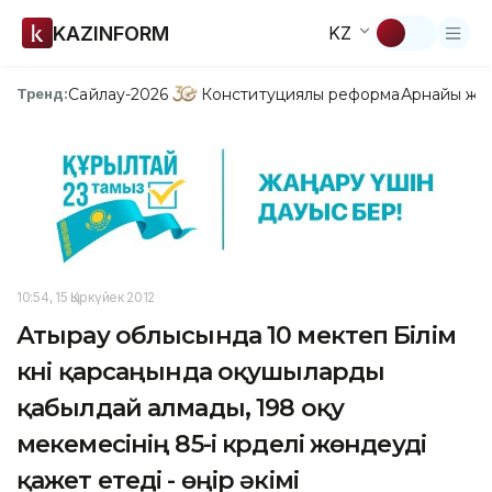
KAZINFORM
KZ
Сайлау-2026
Конституциялық реформа
Арнайы жо
Тренд:
10:54, 15 Қыркүйек 2012
Атырау облысында 10 мектеп Білім
күні қарсаңында оқушыларды
қабылдай алмады, 198 оқу
мекемесінің 85-і күрделі жөндеуді
қажет етеді - өңір әкімі