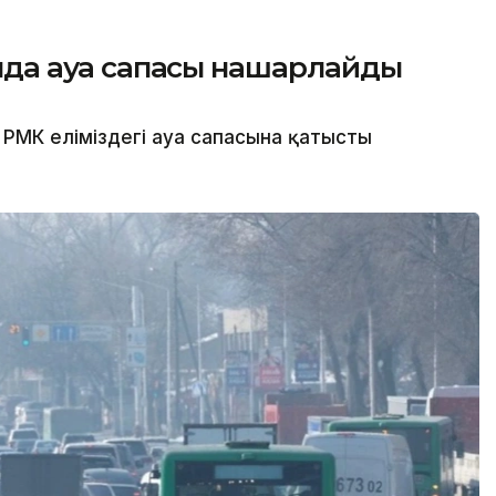
сында ауа сапасы нашарлайды
РМК еліміздегі ауа сапасына қатысты