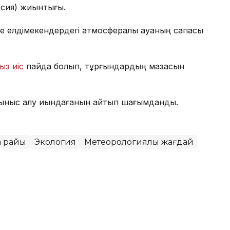
рсия) жиынтығы.
е елдімекендердегі атмосфералық ауаның сапасы
ыз иіс
пайда болып, тұрғындардың мазасын
ыныс алу қиындағанын айтып шағымданды.
а райы
Экология
Метеорологиялық жағдай