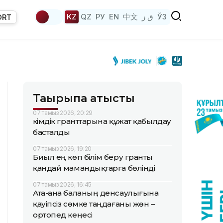
KZ
QZ
РУ
EN
中文
ق ز
ЎЗ
ORT
Тақырыпқа қатысты
07 тамыз 2026, 20:29
Әкімдік гранттарына құжат қабылдау
басталды
07 тамыз 2026, 19:20
Биыл ең көп білім беру гранты
қандай мамандықтарға бөлінді
07 тамыз 2026, 16:45
Ата-ана баланың денсаулығына
қауіпсіз сөмке таңдағаны жөн –
ортопед кеңесі