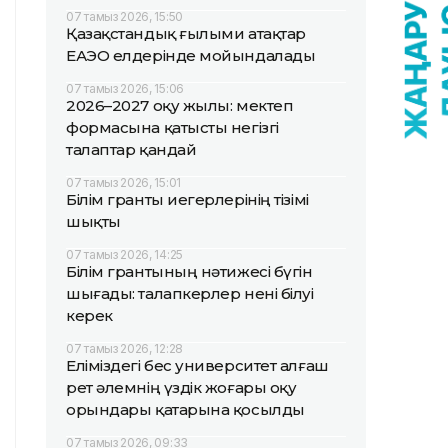
07 тамыз 2026, 15:50
Қазақстандық ғылыми атақтар
ЕАЭО елдерінде мойындалады
07 тамыз 2026, 15:06
2026–2027 оқу жылы: мектеп
формасына қатысты негізгі
талаптар қандай
07 тамыз 2026, 15:01
Білім гранты иегерлерінің тізімі
шықты
07 тамыз 2026, 14:25
Білім грантының нәтижесі бүгін
шығады: талапкерлер нені білуі
керек
07 тамыз 2026, 12:28
Еліміздегі бес университет алғаш
рет әлемнің үздік жоғары оқу
орындары қатарына қосылды
07 тамыз 2026, 09:33