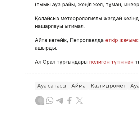
(тымық ауа райы, жеңіл жел, тұман, инве
Қолайсыз метеорологиялық жағдай кезінд
нашарлауы ықтимал.
Айта кетейік, Петропавлда
өткір жағымс
қашырды.
Ал Орал тұрғындары
полигон түтінінен
т
Ауа сапасы
Аймақ
Қазгидромет
Ау
Жасұлан Бақытбекұлы
Авторлар