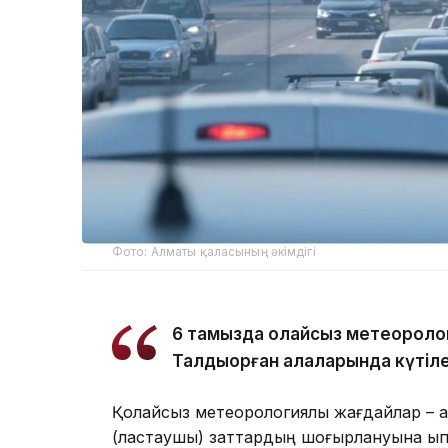
Фото: Алматы қаласының әкімдігі
6 тамызда қолайсыз метеороло
Талдықорған қалаларында күтіле
Қолайсыз метеорологиялық жағдайлар – а
(ластаушы) заттардың шоғырлануына ықпа