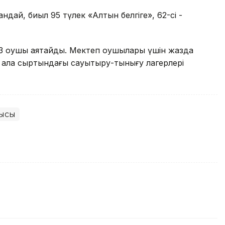
ндай, биыл 95 түлек «Алтын белгіге», 62-сі -
 оқушы аяқтайды. Мектеп оқушылары үшін жазда
қала сыртындағы сауықтыру-тынығу лагерлері
лысы