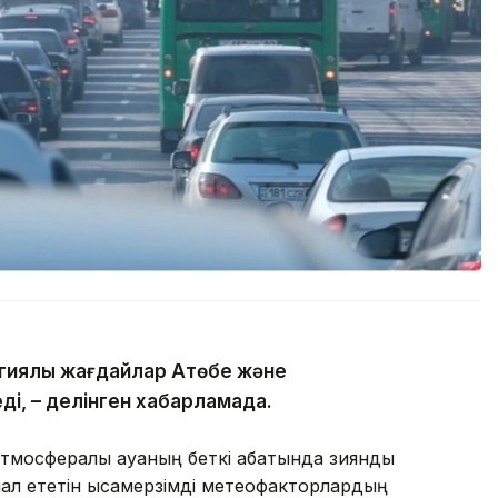
гиялық жағдайлар Ақтөбе және
ді, – делінген хабарламада.
тмосфералық ауаның беткі қабатында зиянды
л ететін қысқамерзімді метеофакторлардың