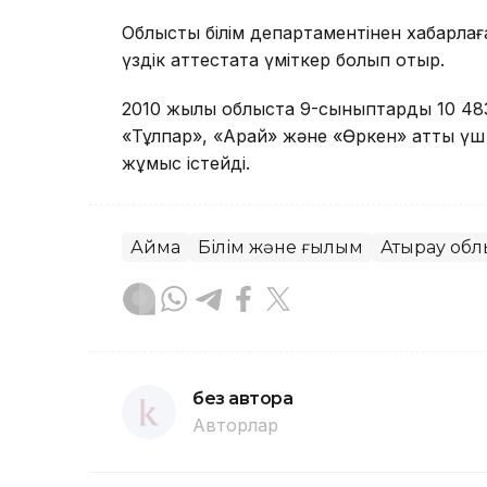
Облыстық білім департаментінен хабарлаға
үздік аттестатқа үміткер болып отыр.
2010 жылы облыста 9-сыныптарды 10 483
«Тұлпар», «Арай» және «Өркен» атты үш 
жұмыс істейді.
Аймақ
Білім және ғылым
Атырау об
без автора
Авторлар