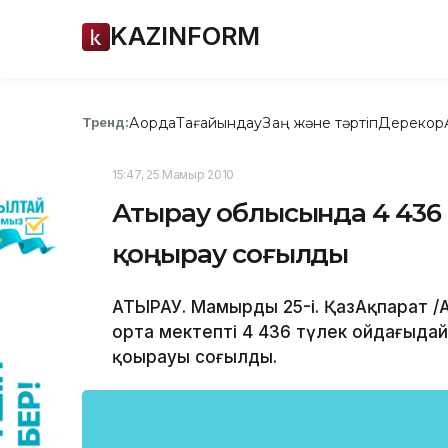
KAZINFORM
Ақорда
Тағайындау
Заң және тәртіп
Дерекқор
Тренд:
15:47, 25 Мамыр 2010
Атырау облысында 4 436 м
қоңырау соғылды
АТЫРАУ. Мамырдың 25-і. ҚазАқпарат 
орта мектепті 4 436 түлек ойдағыдай 
қоңырауы соғылды.