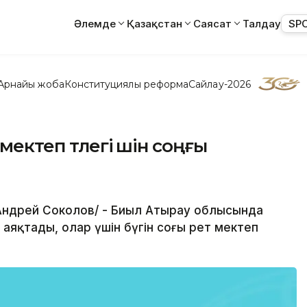
Әлемде
Қазақстан
Саясат
Талдау
SP
Арнайы жоба
Конституциялық реформа
Сайлау-2026
ектеп түлегі үшін соңғы
/Андрей Соколов/ - Биыл Атырау облысында
аяқтады, олар үшін бүгін соңғы рет мектеп