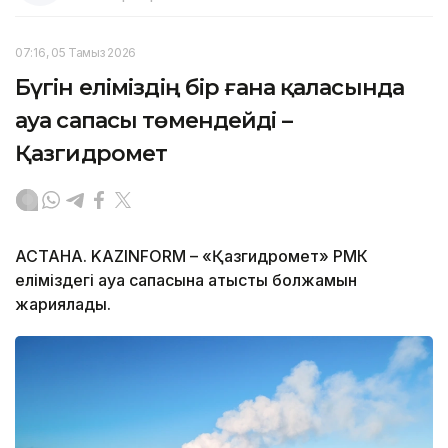
07:16, 05 Тамыз 2026
Бүгін еліміздің бір ғана қаласында
ауа сапасы төмендейді –
Қазгидромет
АСТАНА. KAZINFORM – «Қазгидромет» РМК
еліміздегі ауа сапасына қатысты болжамын
жариялады.