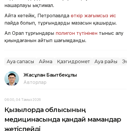
нашарлауы ықтимал.
Айта кетейік, Петропавлда
өткір жағымсыз иіс
пайда болып, тұрғындардың мазасын қашырды.
Ал Орал тұрғындары
полигон түтінінен
тыныс алу
қиындағанын айтып шағымданды.
Ауа сапасы
Аймақ
Қазгидромет
Ауа райы
Эк
Жасұлан Бақытбекұлы
Авторлар
06:00, 04 Тамыз 2026
Қызылорда облысының
медицинасында қандай мамандар
жетіспейді