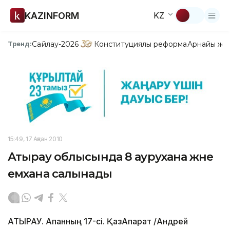
KAZINFORM
KZ
Сайлау-2026
Конституциялық реформа
Арнайы жо
Тренд:
15:49, 17 Ақпан 2010
Атырау облысында 8 аурухана және
емхана салынады
АТЫРАУ. Ақпанның 17-сі. ҚазАқпарат /Андрей