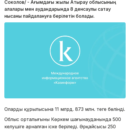
Соколов/ - Ағымдағы жылы Атырау облысының
қалалары мен аудандарында 8 денсаулық сақтау
нысаны пайдалануға берілетін болады.
Олардың құрылысына 11 млрд. 873 млн. теңге бөлінді.
Облыс орталығының Көркем шағынауданында 500
келушіге арналған іске беріледі. Әрқайсысы 250