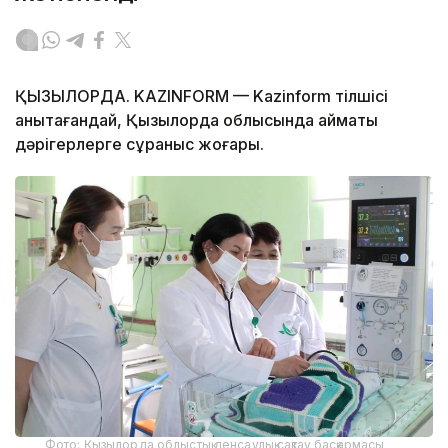
ҚЫЗЫЛОРДА. KAZINFORM — Kazinform тілшісі
анықтағандай, Қызылорда облысында аймақтық
дәрігерлерге сұраныс жоғары.
Фото: Қызылорда облыстық денсаулық сақтау басқармасы