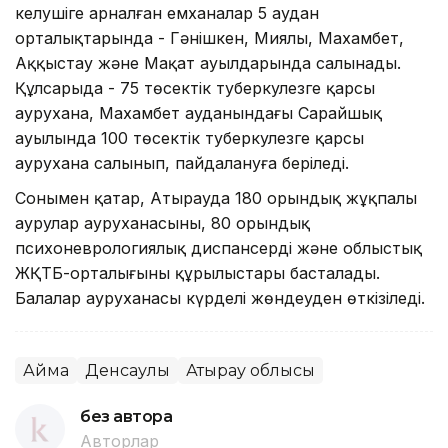
келушіге арналған емханалар 5 аудан
орталықтарында - Гәнішкен, Миялы, Махамбет,
Аққыстау және Мақат ауылдарында салынады.
Құлсарыда - 75 төсектік туберкулезге қарсы
аурухана, Махамбет ауданындағы Сарайшық
ауылында 100 төсектік туберкулезге қарсы
аурухана салынып, пайдалануға беріледі.
Сонымен қатар, Атырауда 180 орындық жұқпалы
аурулар ауруханасының, 80 орындық
психоневрологиялық диспансердің және облыстық
ЖҚТБ-орталығының құрылыстары басталады.
Балалар ауруханасы күрделі жөндеуден өткізіледі.
Аймақ
Денсаулық
Атырау облысы
без автора
Авторлар