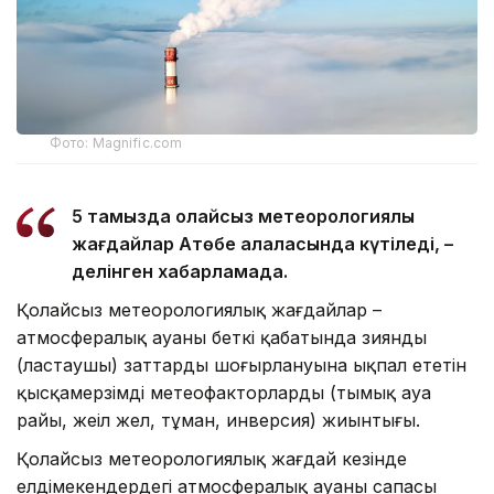
Фото: Magnific.com
5 тамызда қолайсыз метеорологиялық
жағдайлар Ақтөбе қалаласында күтіледі, –
делінген хабарламада.
Қолайсыз метеорологиялық жағдайлар –
атмосфералық ауаның беткі қабатында зиянды
(ластаушы) заттардың шоғырлануына ықпал ететін
қысқамерзімді метеофакторлардың (тымық ауа
райы, жеңіл жел, тұман, инверсия) жиынтығы.
Қолайсыз метеорологиялық жағдай кезінде
елдімекендердегі атмосфералық ауаның сапасы