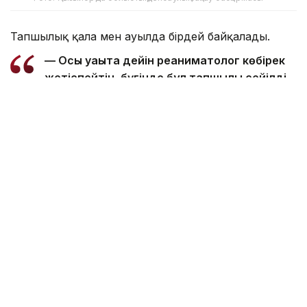
Тапшылық қала мен ауылда бірдей байқалады.
— Осы уақытқа дейін реаниматолог көбірек
жетіспейтін, бүгінде бұл тапшылық сейілді.
Аудандарға акушер-гинекологтар аса
қажет. Емханаларда балалар хирургі, УЗИ-
ге түсіретін және аймақтық дәрігерлер
жетіспейді. Сондықтан кейде екі ауылға
ортақ бір учаскелік дәрігер жұмыс істейді.
Жас мамандардың көпшілігінің тар буынды
маман біліктілігін алуына байланысты
учаскелік дәрігерлерге сұраныс жоғары
болып тұр. Жылда медициналық оқу
орындарымен түлектерді жұмысқа қабылдау
жөнінде уағдаластық жасаймыз. Соған
қарамастан әлі де жетіспеушілік бар.
Жергілікті бюджет есебінен оқытылатын