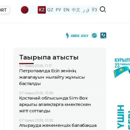
KZ
QZ
РУ
EN
中文
ق ز
ЎЗ
ORT
Тақырыпқа қатысты
07 тамыз 2026, 11:17
Петропавлда Есіл өзенінің
жағалауын нығайту жұмысы
басталды
07 тамыз 2026, 10:59
Қостанай облысында Sim-Box
арқылы алаяқтарға көмектескен
жігіт сотталды
07 тамыз 2026, 10:50
Атырауда жекеменшік балабақша