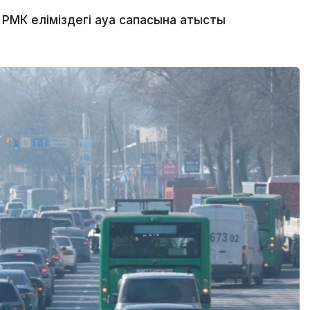
МК еліміздегі ауа сапасына қатысты