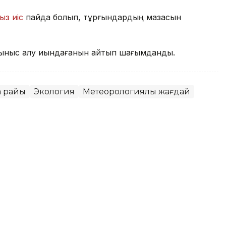
ыз иіс
пайда болып, тұрғындардың мазасын
ыныс алу қиындағанын айтып шағымданды.
а райы
Экология
Метеорологиялық жағдай