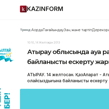
KAZINFORM
Ақорда
Тағайындау
Заң және тәртіп
Дерекқор
Тренд:
10:10, 14 Желтоқсан 2013
Атырау облысында ауа р
байланысты ескерту жа
АТЫРАУ. 14 желтоқсан. ҚазАқпарат - 
қолайсыздығына байланысты ескерту