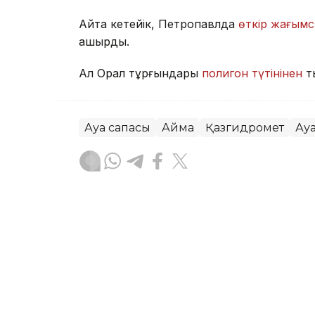
Айта кетейік, Петропавлда
өткір жағымс
қашырды.
Ал Орал тұрғындары
полигон түтінінен
т
Ауа сапасы
Аймақ
Қазгидромет
Ау
Жасұлан Бақытбекұлы
Авторлар
07:16, 05 Тамыз 2026