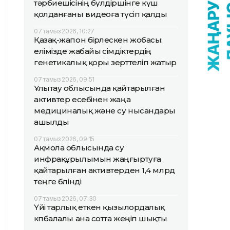
тәрбиешісінің бүлдіршінге күш
қолданғаны видеоға түсіп қалды
07 тамыз 2026, 10:27
Қазақ-жапон бірлескен жобасы:
елімізде жабайы өсімдіктердің
генетикалық қоры зерттеліп жатыр
07 тамыз 2026, 09:51
Ұлытау облысында қайтарылған
активтер есебінен жаңа
медициналық және су нысандары
ашылды
07 тамыз 2026, 09:15
Ақмола облысында су
инфрақұрылымын жаңғыртуға
қайтарылған активтерден 1,4 млрд
теңге бөлінді
07 тамыз 2026, 07:30
Үйі тарлық еткен қызылордалық
көпбалалы ана сотта жеңіп шықты