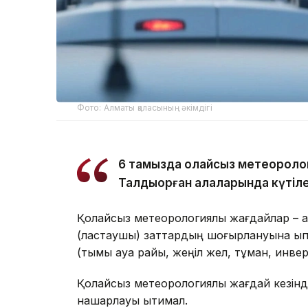
Фото: Алматы қаласының әкімдігі
6 тамызда қолайсыз метеороло
Талдықорған қалаларында күтіле
Қолайсыз метеорологиялық жағдайлар – а
(ластаушы) заттардың шоғырлануына ықпа
(тымық ауа райы, жеңіл жел, тұман, инве
Қолайсыз метеорологиялық жағдай кезінд
нашарлауы ықтимал.