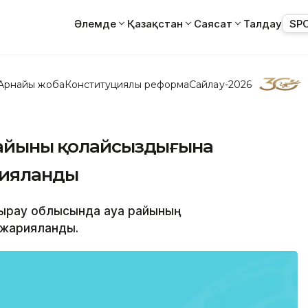
Әлемде
Қазақстан
Саясат
Талдау
SP
Арнайы жоба
Конституциялық реформа
Сайлау-2026
айының қолайсыздығына
рияланды
Атырау облысында ауа райының
 жарияланды.