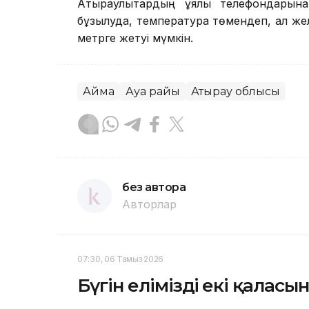
Атыраулықтардың ұялы телефондарына
бұзылуда, температура төмендеп, ал ж
метрге жетуі мүмкін.
Аймақ
Ауа райы
Атырау облысы
без автора
Авторлар
07:30, 06 Тамыз 2026
Бүгін еліміздің екі қала