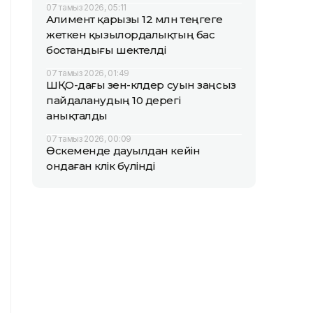
07 тамыз 2026, 05:11
Алимент қарызы 12 млн теңгеге
жеткен қызылордалықтың бас
бостандығы шектелді
07 тамыз 2026, 01:49
ШҚО-дағы өзен-көлдер суын заңсыз
пайдаланудың 10 дерегі
анықталды
07 тамыз 2026, 00:09
Өскеменде дауылдан кейін
ондаған көлік бүлінді