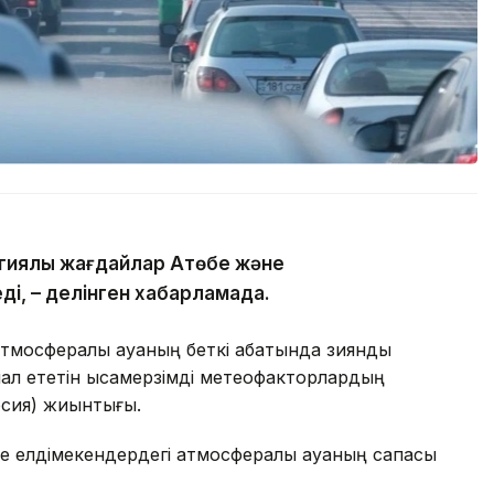
гиялық жағдайлар Ақтөбе және
ді, – делінген хабарламада.
тмосфералық ауаның беткі қабатында зиянды
л ететін қысқамерзімді метеофакторлардың
рсия) жиынтығы.
е елдімекендердегі атмосфералық ауаның сапасы