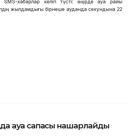
 SMS-хабарлар келіп түсті: өңірде ауа райы
елдің жылдамдығы бірнеше ауданда секундына 22
сында ауа сапасы нашарлайды