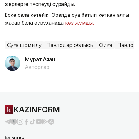
жерлерге түспеуді сұрайды.
Еске сала кетейік, Оралда суға батып кеткен алты
жасар бала ауруханада
көз жұмды.
Суға шомылу
Павлодар облысы
Оқиға
Павлод
Мұрат Аяған
Авторлар
KAZINFORM
Бөлімдер