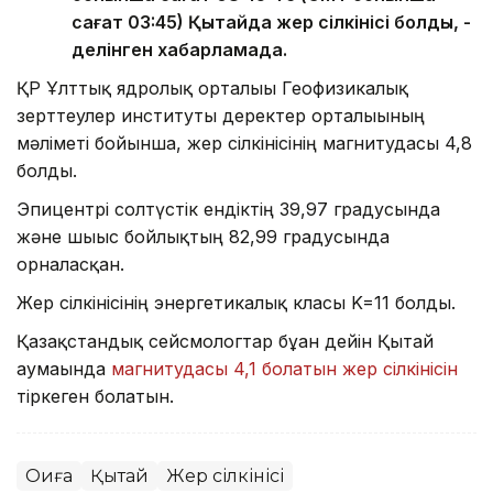
сағат 03:45) Қытайда жер сілкінісі болды, -
делінген хабарламада.
ҚР Ұлттық ядролық орталығы Геофизикалық
зерттеулер институты деректер орталығының
мәліметі бойынша, жер сілкінісінің магнитудасы 4,8
болды.
Эпицентрі солтүстік ендіктің 39,97 градусында
және шығыс бойлықтың 82,99 градусында
орналасқан.
Жер сілкінісінің энергетикалық класы K=11 болды.
Қазақстандық сейсмологтар бұған дейін Қытай
аумағында
магнитудасы 4,1 болатын жер сілкінісін
тіркеген болатын.
Оқиға
Қытай
Жер сілкінісі