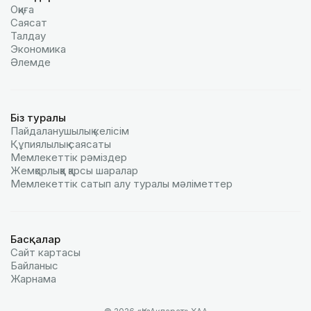
Оқиға
Саясат
Талдау
Экономика
Әлемде
Біз туралы
Пайдаланушылық келiciм
Құпиялылық саясаты
Мемлекеттік рәміздер
Жемқорлыққа қарсы шаралар
Мемлекеттік сатып алу туралы мәлiметтер
Басқалар
Сайт картасы
Байланыс
Жарнама