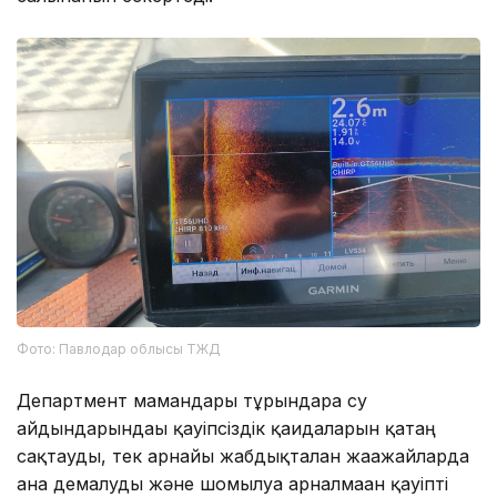
Фото: Павлодар облысы ТЖД
Департмент мамандары тұрғындарға су
айдындарындағы қауіпсіздік қағидаларын қатаң
сақтауды, тек арнайы жабдықталған жағажайларда
ғана демалуды және шомылуға арналмаған қауіпті