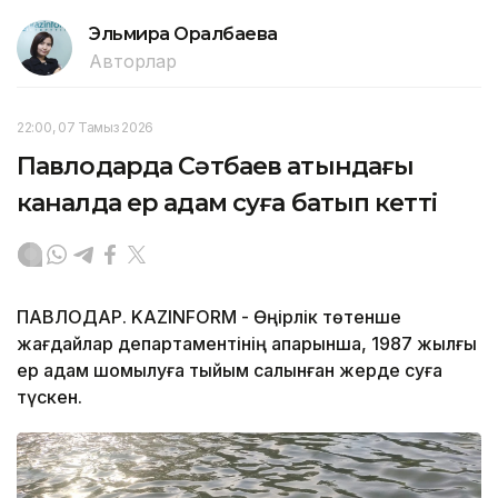
Эльмира Оралбаева
Авторлар
22:00, 07 Тамыз 2026
Павлодарда Сәтбаев атындағы
каналда ер адам суға батып кетті
ПАВЛОДАР. KAZINFORM - Өңірлік төтенше
жағдайлар департаментінің ақпарынша, 1987 жылғы
ер адам шомылуға тыйым салынған жерде суға
түскен.