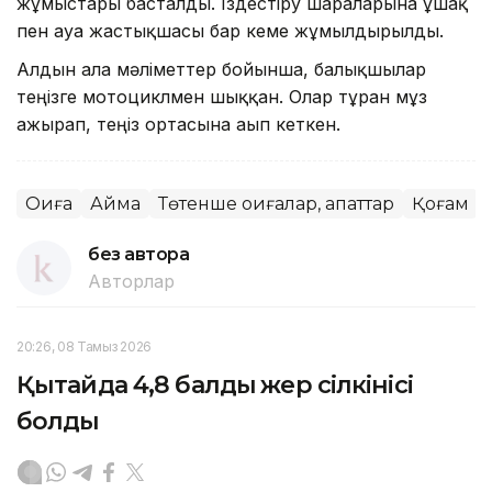
жұмыстары басталды. Іздестіру шараларына ұшақ
пен ауа жастықшасы бар кеме жұмылдырылды.
Алдын ала мәліметтер бойынша, балықшылар
теңізге мотоциклмен шыққан. Олар тұрған мұз
ажырап, теңіз ортасына ағып кеткен.
Оқиға
Аймақ
Төтенше оқиғалар, апаттар
Қоғам
без автора
Авторлар
20:26, 08 Тамыз 2026
Қытайда 4,8 балдық жер сілкінісі
болды