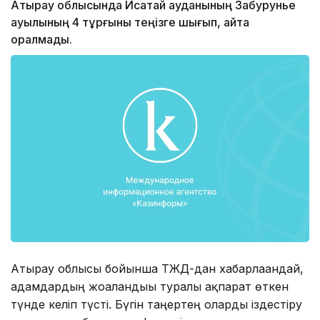
Атырау облысында Исатай ауданының Забурунье
ауылының 4 тұрғыны теңізге шығып, қайта
оралмады.
Атырау облысы бойынша ТЖД-дан хабарлағандай,
адамдардың жоғалғандығы туралы ақпарат өткен
түнде келіп түсті. Бүгін таңертең оларды іздестіру