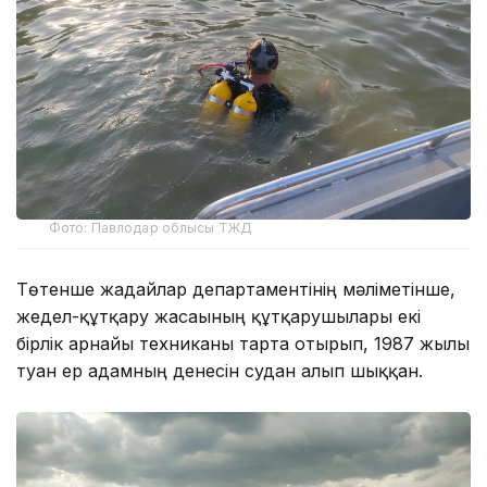
Фото: Павлодар облысы ТЖД
Төтенше жағдайлар департаментінің мәліметінше,
жедел-құтқару жасағының құтқарушылары екі
бірлік арнайы техниканы тарта отырып, 1987 жылы
туған ер адамның денесін судан алып шыққан.