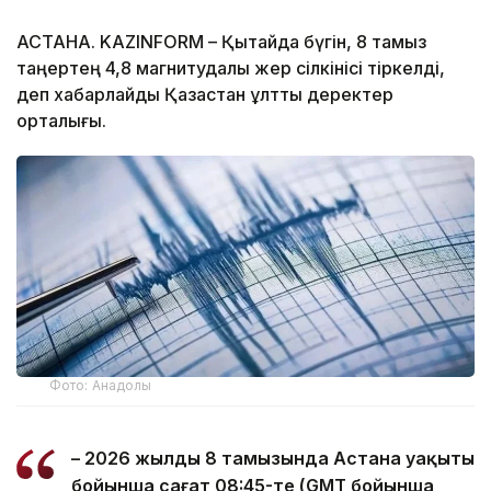
АСТАНА. KAZINFORM – Қытайда бүгін, 8 тамыз
таңертең 4,8 магнитудалы жер сілкінісі тіркелді,
деп хабарлайды Қазақстан ұлттық деректер
орталығы.
Фото: Анадолы
– 2026 жылдың 8 тамызында Астана уақыты
бойынша сағат 08:45-те (GMT бойынша