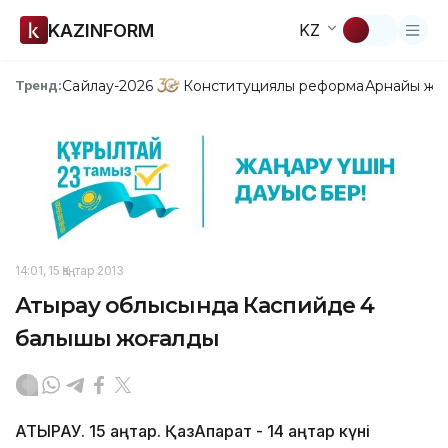
KAZINFORM
KZ
Сайлау-2026
Конституциялық реформа
Арнайы жо
Тренд:
14:01, 15 Қаңтар 2013
Атырау облысында Каспийде 4
балықшы жоғалды
АТЫРАУ. 15 қаңтар. ҚазАқпарат - 14 қаңтар күні