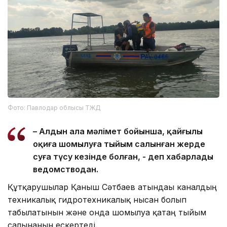
Фото: Павлодар облысы ТЖД
– Алдын ала мәлімет бойынша, қайғылы
оқиға шомылуға тыйым салынған жерде
суға түсу кезінде болған, - деп хабарлады
ведомстводан.
Құтқарушылар Қаныш Сәтбаев атындағы каналдың
техникалық гидротехникалық нысан болып
табылатынын және онда шомылуға қатаң тыйым
салынғанын ескертеді.