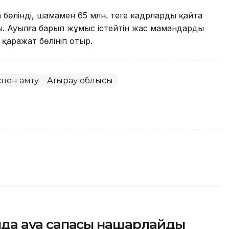
ға бөлінді, шамамен 65 млн. теңге кадрларды қайта
ы. Ауылға барып жұмыс істейтін жас мамандарды
 қаражат бөлініп отыр.
ен қамту
Атырау облысы
сында ауа сапасы нашарлайды