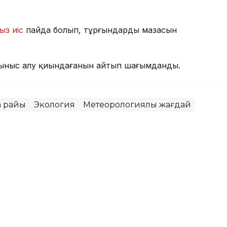
ыз иіс
пайда болып, тұрғындардың мазасын
ыныс алу қиындағанын айтып шағымданды.
а райы
Экология
Метеорологиялық жағдай