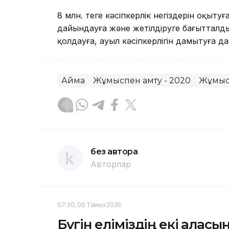
8 млн. теңге кәсіпкерлік негіздерін оқыту
дайындауға және жетілдіруге бағытталд
қолдауға, ауыл кәсіпкерлігін дамытуға да
Аймақ
Жұмыспен қамту - 2020
Жұмысп
без автора
Авторлар
07:30, 06 Тамыз 2026
Бүгін еліміздің екі қала