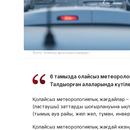
Фото: Алматы қаласының әкімдігі
6 тамызда қолайсыз метеороло
Талдықорған қалаларында күтіле
Қолайсыз метеорологиялық жағдайлар – 
(ластаушы) заттардың шоғырлануына ықп
(тымық ауа райы, жеңіл жел, тұман, инве
Қолайсыз метеорологиялық жағдай кезін