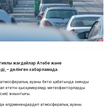
гиялық жағдайлар Ақтөбе және
ді, – делінген хабарламада.
атмосфералық ауаның беткі қабатында зиянды
ал ететін қысқамерзімді метеофакторлардың
рсия) жиынтығы.
де елдімекендердегі атмосфералық ауаның