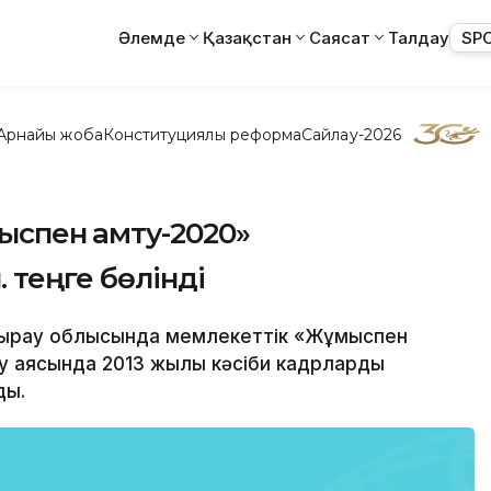
Әлемде
Қазақстан
Саясат
Талдау
SP
Арнайы жоба
Конституциялық реформа
Сайлау-2026
спен қамту-2020»
 теңге бөлінді
 Атырау облысында мемлекеттік «Жұмыспен
ру аясында 2013 жылы кәсіби кадрларды
ды.