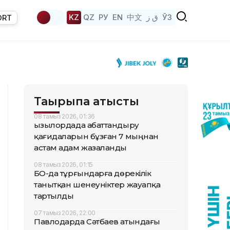
KZ
QZ
РУ
EN
中文
ق ز
ЎЗ
ORT
Тақырыпқа қатысты
08 тамыз 2026, 01:36
Қызылордада абаттандыру
қағидаларын бұзған 7 мыңнан
астам адам жазаланды
08 тамыз 2026, 01:15
БҚО-да тұрғындарға дөрекілік
танытқан шенеуніктер жауапқа
тартылды
07 тамыз 2026, 22:00
Павлодарда Сәтбаев атындағы