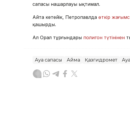
сапасы нашарлауы ықтимал.
Айта кетейік, Петропавлда
өткір жағымс
қашырды.
Ал Орал тұрғындары
полигон түтінінен
т
Ауа сапасы
Аймақ
Қазгидромет
Ау
Жасұлан Бақытбекұлы
Авторлар