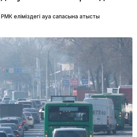
МК еліміздегі ауа сапасына қатысты