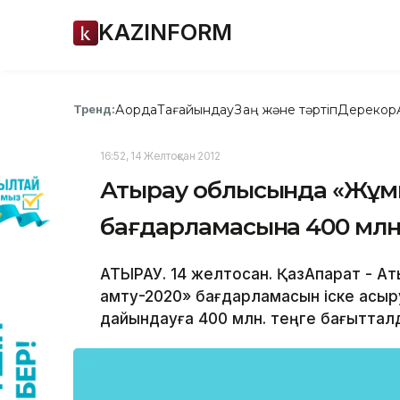
KAZINFORM
Ақорда
Тағайындау
Заң және тәртіп
Дерекқор
Тренд:
16:52, 14 Желтоқсан 2012
Атырау облысында «Жұмы
бағдарламасына 400 млн.
АТЫРАУ. 14 желтоқсан. ҚазАқпарат -
қамту-2020» бағдарламасын іске асы
дайындауға 400 млн. теңге бағыттал