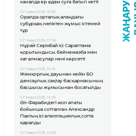
каналда ер адам суға батып кетті
07 тамыз 2026, 19:56
Оралда орталық алаңдағы
субұрқақ неліктен жұмыс істемей
тұр
07 тамыз 2026, 17:04
Нұрай Серікбай ісі: Сараптама
қорытындысы, бейнежазба мен
хат алмасулар нені көрсетті
07 тамыз 2026, 14:14
Жемқорлық дауынан кейін БҚО
денсаулық сақтау басқармасының
басшысы жұмысынан босатылды
07 тамыз 2026, 14:05
Әл-Фарабидегі жол апаты
бойынша сотталған Александр
Пактың ісі апелляциялық сотта
қаралды
07 тамыз 2026, 13:00