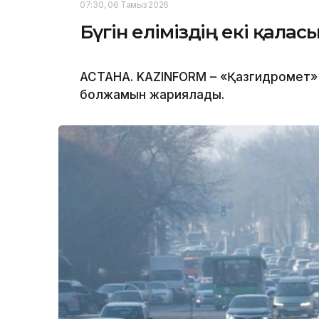
07:30, 06 Тамыз 2026
Бүгін еліміздің екі қала
АСТАНА. KAZINFORM – «Қазгидромет» Р
болжамын жариялады.