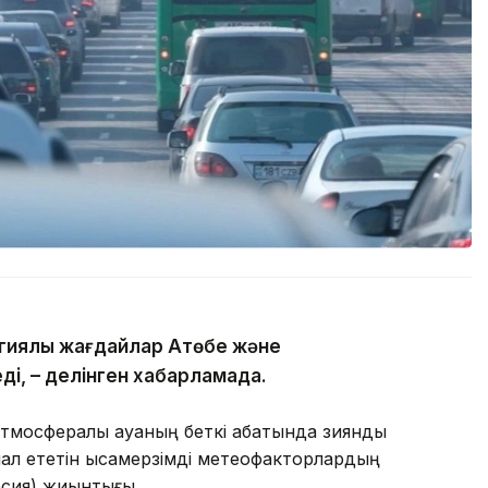
гиялық жағдайлар Ақтөбе және
ді, – делінген хабарламада.
тмосфералық ауаның беткі қабатында зиянды
л ететін қысқамерзімді метеофакторлардың
рсия) жиынтығы.