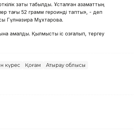
рткілік заты табылды. Ұсталған азаматтың
ер тағы 52 грамм героинді тапты», - деп
ысы Гүлнәзира Мұхтарова.
на қамалды. Қылмыстық іс қозғалып, тергеу
н күрес
Қоғам
Атырау облысы