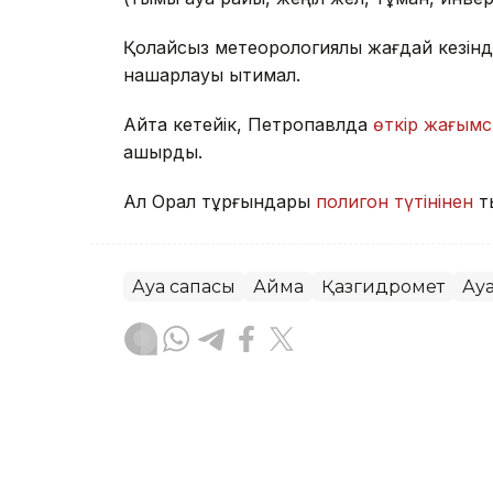
Қолайсыз метеорологиялық жағдай кезінд
нашарлауы ықтимал.
Айта кетейік, Петропавлда
өткір жағымс
қашырды.
Ал Орал тұрғындары
полигон түтінінен
т
Ауа сапасы
Аймақ
Қазгидромет
Ау
Жасұлан Бақытбекұлы
Авторлар