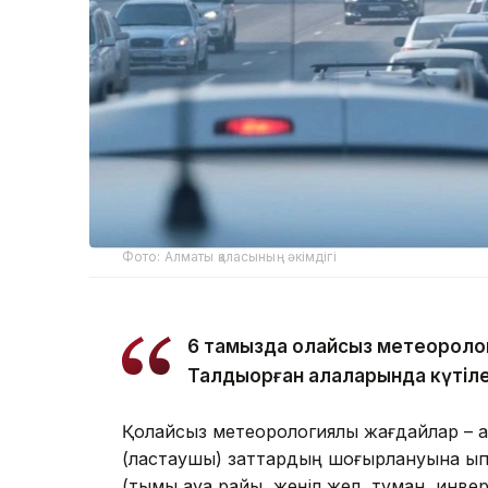
Фото: Алматы қаласының әкімдігі
6 тамызда қолайсыз метеороло
Талдықорған қалаларында күтіле
Қолайсыз метеорологиялық жағдайлар – а
(ластаушы) заттардың шоғырлануына ықпа
(тымық ауа райы, жеңіл жел, тұман, инве