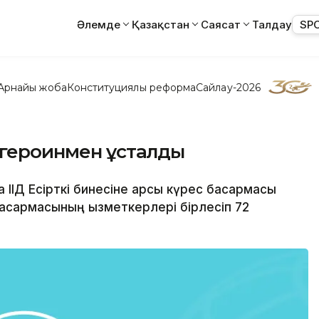
Әлемде
Қазақстан
Саясат
Талдау
SP
Арнайы жоба
Конституциялық реформа
Сайлау-2026
 героинмен ұсталды
 ІІД Есірткі бинесіне қарсы күрес басқармасы
басқармасының қызметкерлері бірлесіп 72