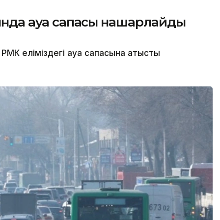
сында ауа сапасы нашарлайды
МК еліміздегі ауа сапасына қатысты