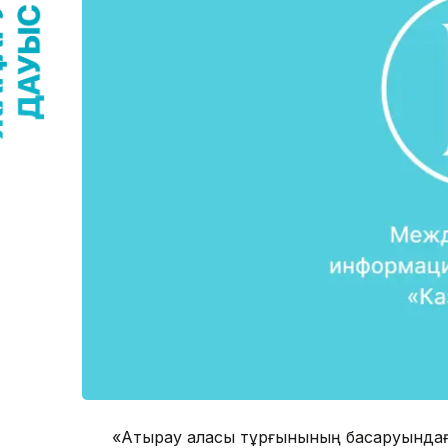
«Атырау қаласы тұрғынының басқаруындағ