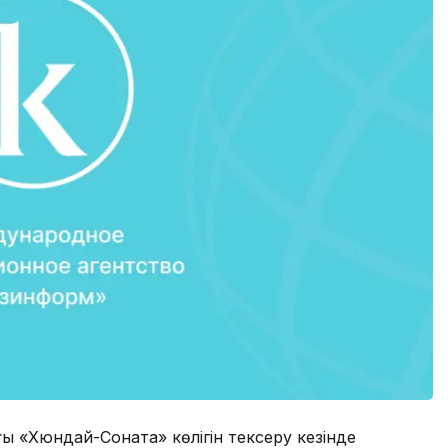
ы «Хюндай-Соната» көлігін тексеру кезінде