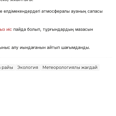
е елдімекендердегі атмосфералық ауаның сапасы
ыз иіс
пайда болып, тұрғындардың мазасын
ыныс алу қиындағанын айтып шағымданды.
а райы
Экология
Метеорологиялық жағдай