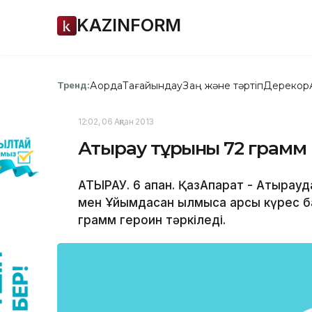
KAZINFORM
Ақорда
Тағайындау
Заң және тәртіп
Дерекқор
Тренд:
12:02, 06 Ақпан 2013
Атырау тұрғыны 72 грамм
АТЫРАУ. 6 ақпан. ҚазАқпарат - Атырауда
мен Ұйымдасқан қылмысқа қарсы күрес 
грамм героин тәркіледі.