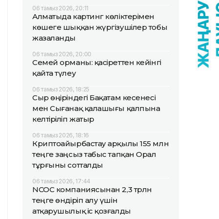
06 тамыз 2026, 20:11
Алматыда картинг көліктерімен
көшеге шыққан жүргізушілер тобы
жазаланды
06 тамыз 2026, 20:00
Семей орманы: қасіреттен кейінгі
қайта түлеу
06 тамыз 2026, 18:25
Сыр өңіріндегі Бақатам кесенесі
мен Сығанақ қалашығы қалпына
келтіріліп жатыр
06 тамыз 2026, 18:16
Криптоайырбастау арқылы 155 млн
теңге заңсыз табыс тапқан Орал
тұрғыны сотталды
06 тамыз 2026, 17:44
NCOC компаниясынан 2,3 трлн
теңге өндіріп алу үшін
атқарушылық іс қозғалды