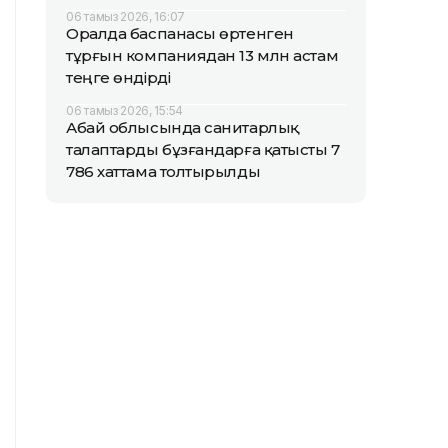
06 тамыз 2026, 16:07
Оралда баспанасы өртенген
тұрғын компаниядан 13 млн астам
теңге өндірді
06 тамыз 2026, 15:54
Абай облысында санитарлық
талаптарды бұзғандарға қатысты 7
786 хаттама толтырылды