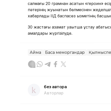
салмағы 20 грамнан асатын «героин» есі
пәтерінің жуынатын бөлмесінен жеделшіл
хабарлады ІІД баспасөз қызметінің басш
30 жастағы азамат уақытша ұстау абақтысы
амалдары жүргізілуде.
Аймақ
Басқа меморгандар
Қылмыспе
без автора
Авторлар