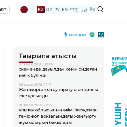
KZ
QZ
РУ
EN
中文
ق ز
ЎЗ
ORT
Тақырыпқа қатысты
07 тамыз 2026, 00:09
Өскеменде дауылдан кейін ондаған
көлік бүлінді
06 тамыз 2026, 22:34
Жаңақорғанда су тарату станциясы
іске қосылды
06 тамыз 2026, 21:35
Ұлытау облысының әкімі Жезқазған
теміржол вокзалындағы жаңғырту
жұмыстарын бақылады