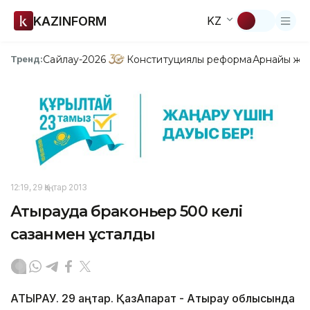
KAZINFORM
KZ
Сайлау-2026
Конституциялық реформа
Арнайы жо
Тренд:
12:19, 29 Қаңтар 2013
Атырауда браконьер 500 келі
сазанмен ұсталды
АТЫРАУ. 29 қаңтар. ҚазАқпарат - Атырау облысында