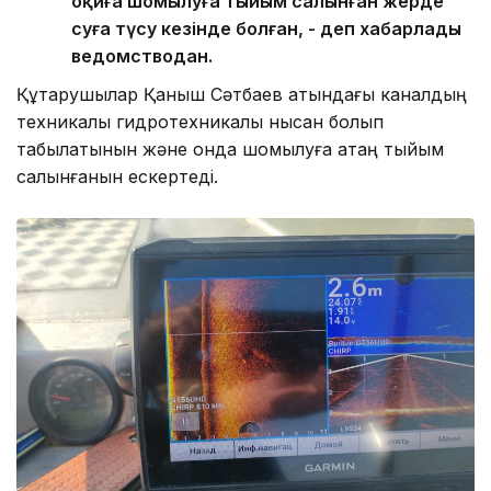
оқиға шомылуға тыйым салынған жерде
суға түсу кезінде болған, - деп хабарлады
ведомстводан.
Құтқарушылар Қаныш Сәтбаев атындағы каналдың
техникалық гидротехникалық нысан болып
табылатынын және онда шомылуға қатаң тыйым
салынғанын ескертеді.