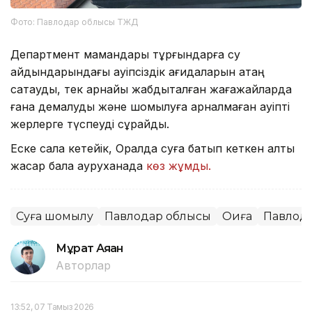
Фото: Павлодар облысы ТЖД
Департмент мамандары тұрғындарға су
айдындарындағы қауіпсіздік қағидаларын қатаң
сақтауды, тек арнайы жабдықталған жағажайларда
ғана демалуды және шомылуға арналмаған қауіпті
жерлерге түспеуді сұрайды.
Еске сала кетейік, Оралда суға батып кеткен алты
жасар бала ауруханада
көз жұмды.
Суға шомылу
Павлодар облысы
Оқиға
Павлод
Мұрат Аяған
Авторлар
13:52, 07 Тамыз 2026