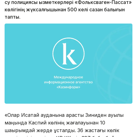
су полициясы қызметкерлері «Фольксваген-Пассат»
көлігінің жүксалғышынан 500 келі сазан балығын
тапты.
«Олар Исатай ауданына қарасты Зиниден ауылы
маңында Каспий көлінің жағалауынан 10
шақырымдай жерде ұсталды. 36 жастағы көлік