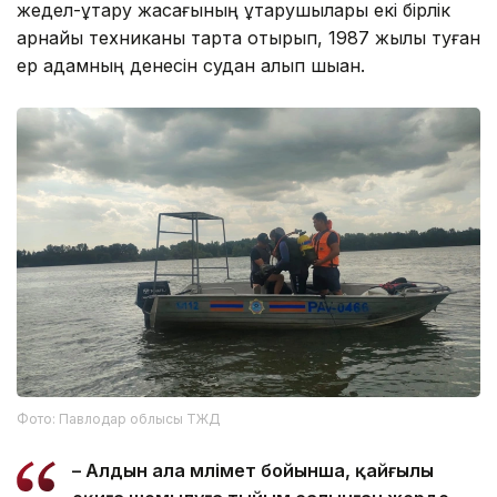
жедел-құтқару жасағының құтқарушылары екі бірлік
арнайы техниканы тарта отырып, 1987 жылы туған
ер адамның денесін судан алып шыққан.
Фото: Павлодар облысы ТЖД
– Алдын ала мәлімет бойынша, қайғылы