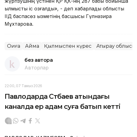
жүргізушінің үстінен ҚР ҚК-нің 287 бабы бойынша
қылмыстық іс қозғалды», - деп хабарлады облыстық
ІІД баспасөз қызметінің басшысы Гүлнәзира
Мұхтарова.
Оқиға
Аймақ
Қылмыспен күрес
Атырау облысы
без автора
Авторлар
22:00, 07 Тамыз 2026
Павлодарда Сәтбаев атындағы
каналда ер адам суға батып кетті