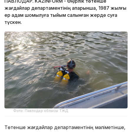
ПАВЛОДАР. KAZINFORM - Өңірлік төтенше
жағдайлар департаментінің ақпарынша, 1987 жылғы
ер адам шомылуға тыйым салынған жерде суға
түскен.
Фото: Павлодар облысы ТЖД
Төтенше жағдайлар департаментінің мәліметінше,