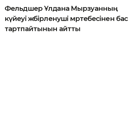
Фельдшер Ұлдана Мырзуанның
күйеуі жәбірленуші мәртебесінен бас
тартпайтынын айтты
АСТАНА. KAZINFORM – 2025 жылғы қарашада
қызметтік міндетін атқару кезінде қаза тапқан
фельдшер Ұлдана Мырзуанның күйеуі оның өліміне
қатысты қылмыстық іс бойынша жәбірленуші
мәртебесінен бас тартпайтынын мәлімдеді.