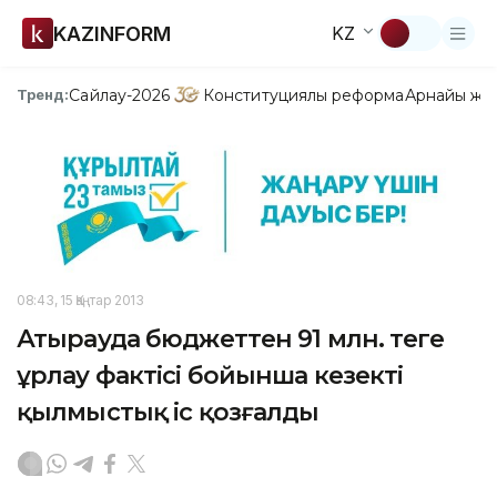
KAZINFORM
KZ
Сайлау-2026
Конституциялық реформа
Арнайы жо
Тренд:
08:43, 15 Қаңтар 2013
Атырауда бюджеттен 91 млн. теңге
ұрлау фактісі бойынша кезекті
қылмыстық іс қозғалды