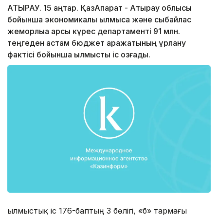
АТЫРАУ. 15 қаңтар. ҚазАқпарат - Атырау облысы
бойынша экономикалық қылмысқа және сыбайлас
жемқорлыққа қарсы күрес департаменті 91 млн.
теңгеден астам бюджет қаражатының ұрлану
фактісі бойынша қылмыстық іс қозғады.
Қылмыстық іс 176-баптың 3 бөлігі, «б» тармағы