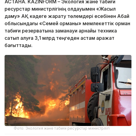
АСТАНА. KAZINFORM – Экология және табиғи
ресурстар министрлігінің қолдауымен «Жасыл
даму» АҚ кәдеге жарату төлемдері есебінен Абай
облысындағы «Семей орманы» мемлекеттік орман
табиғи резерватына заманауи арнайы техника
сатып алуға 3,1 млрд теңгеден астам қаражат
бағыттады.
Фото: Экология және табиғи ресурстар министрлігі