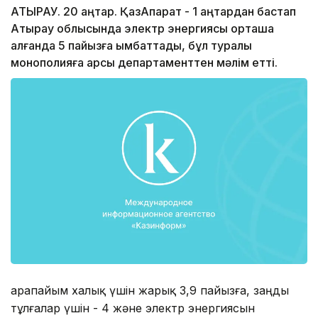
АТЫРАУ. 20 қаңтар. ҚазАқпарат - 1 қаңтардан бастап
Атырау облысында электр энергиясы орташа
алғанда 5 пайызға қымбаттады, бұл туралы
монополияға қарсы департаменттен мәлім етті.
Қарапайым халық үшін жарық 3,9 пайызға, заңды
тұлғалар үшін - 4 және электр энергиясын