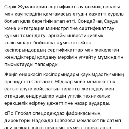
Серік Жұманғарин сертификаттау өнімнің сапасы
мен қауіпсіздігін қамтамасыз етудің қажетті құралы
болып қала беретінін атап өтті. Сондай-ақ Сауда
және интеграция министрлігіне сертификаттау
құнын төмендету, арнайы инвестициялық
келісімшарт бойынша жұмыс істейтін
кәсіпорындардың сертификаттар мен жекелеген
жеңілдіктерді қолдану мерзімін ұлғайту мүмкіндігін
пысықтауды тапсырды.
Жеңіл өнеркәсіп кәсіпорындары қауымдастығының
президенті Салтанат Әбдікәрімова мемлекеттік
сатып алуға қойылатын талапты жетілдіру мен
отандық өндірушілер үшін үлгілік техникалық
ерекшелік әзірлеу қажеттігіне назар аударды.
«По Глобал спецодежда» фабрикасының
директоры Надежда Шабаева мемлекеттік сатып
алу кезінде кәсіпорынның жұмыс орнын ашға