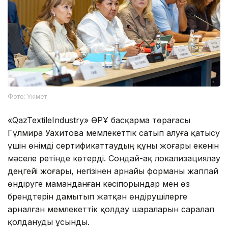
Фото: Үкімет
«QazTextileIndustry» ӨРҰ басқарма төрағасы
Гүлмира Уахитова мемлекеттік сатып алуға қатысу
үшін өнімді сертификаттаудың құны жоғары екенін
мәселе ретінде көтерді. Сондай-ақ локализациялау
деңгейі жоғары, негізінен арнайы форманы жаппай
өндіруге маманданған кәсіпорындар мен өз
брендтерін дамытып жатқан өндірушілерге
арналған мемлекеттік қолдау шараларын саралап
қолдануды ұсынды.