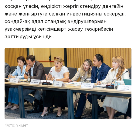
қосқан үлесін, өндірісті жергіліктендіру деңгейін
және жаңғыртуға салған инвестицияны ескеруді,
сондай-ақ адал отандық өндірушілермен
ұзақмерзімді келісімшарт жасау тәжірибесін
арттыруды ұсынды.
Фото: Үкімет