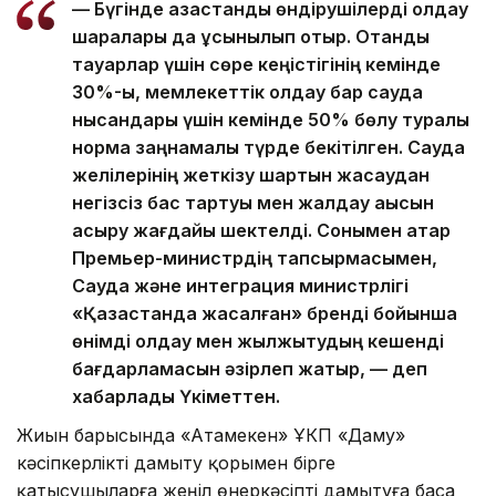
— Бүгінде қазақстандық өндірушілерді қолдау
шаралары да ұсынылып отыр. Отандық
тауарлар үшін сөре кеңістігінің кемінде
30%-ы, мемлекеттік қолдау бар сауда
нысандары үшін кемінде 50% бөлу туралы
норма заңнамалық түрде бекітілген. Сауда
желілерінің жеткізу шартын жасаудан
негізсіз бас тартуы мен жалдау ақысын
асыру жағдайы шектелді. Сонымен қатар
Премьер-министрдің тапсырмасымен,
Сауда және интеграция министрлігі
«Қазақстанда жасалған» бренді бойынша
өнімді қолдау мен жылжытудың кешенді
бағдарламасын әзірлеп жатыр, — деп
хабарлады Үкіметтен.
Жиын барысында «Атамекен» ҰКП «Даму»
кәсіпкерлікті дамыту қорымен бірге
қатысушыларға жеңіл өнеркәсіпті дамытуға баса