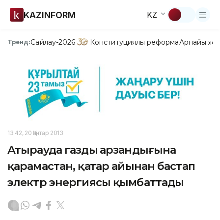
KAZINFORM
KZ
Сайлау-2026
Конституциялық реформа
Арнайы жо
Тренд:
13:42, 20 Қаңтар 2013
Атырауда газдың арзандығына
қарамастан, қаңтар айынан бастап
электр энергиясы қымбаттады