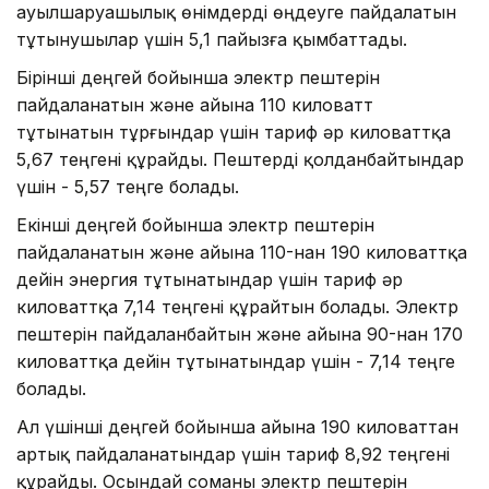
ауылшаруашылық өнімдерді өңдеуге пайдалатын
тұтынушылар үшін 5,1 пайызға қымбаттады.
Бірінші деңгей бойынша электр пештерін
пайдаланатын және айына 110 киловатт
тұтынатын тұрғындар үшін тариф әр киловаттқа
5,67 теңгені құрайды. Пештерді қолданбайтындар
үшін - 5,57 теңге болады.
Екінші деңгей бойынша электр пештерін
пайдаланатын және айына 110-нан 190 киловаттқа
дейін энергия тұтынатындар үшін тариф әр
киловаттқа 7,14 теңгені құрайтын болады. Электр
пештерін пайдаланбайтын және айына 90-нан 170
киловаттқа дейін тұтынатындар үшін - 7,14 теңге
болады.
Ал үшінші деңгей бойынша айына 190 киловаттан
артық пайдаланатындар үшін тариф 8,92 теңгені
құрайды. Осындай соманы электр пештерін