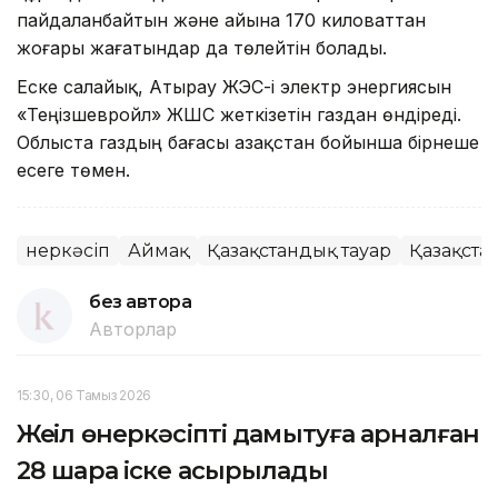
пайдаланбайтын және айына 170 киловаттан
жоғары жағатындар да төлейтін болады.
Еске салайық, Атырау ЖЭС-і электр энергиясын
«Теңізшевройл» ЖШС жеткізетін газдан өндіреді.
Облыста газдың бағасы Қазақстан бойынша бірнеше
есеге төмен.
Өнеркәсіп
Аймақ
Қазақстандық тауар
Қазақста
без автора
Авторлар
15:30, 06 Тамыз 2026
Жеңіл өнеркәсіпті дамытуға арналған
28 шара іске асырылады