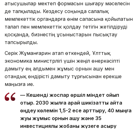
Қатысушылар мектеп формасын шығару мәселесін
де талқылады. Кездесу соңында салалық
мемлекеттік органдарға өнім сапасына қойылатын
талап пен мемлекеттік қолдау тетігін жетілдіруді
қосқанда, бизнестің ұсыныстарын пысықтау
тапсырылды.
Серік Жұманғарин атап өткендей, Ұлттық
экономика министрлігі үшін жеңіл өнеркәсіпті
дамыту ең алдымен жұмыс орнын ашу мен
отандық өндірісті дамыту тұрғысынан ерекше
маңызға ие.
— Кешенді жоспар өршіл міндет қойып
отыр. 2030 жылға қарай шикізатты қайта
өңдеу көлемін 1,5-2 есе арттыру, 40 мыңға
жуық жұмыс орнын ашу және 35
инвестициялық жобаны жүзеге асыру
міндеті тұр. Мемлекет жергіліктендіруді