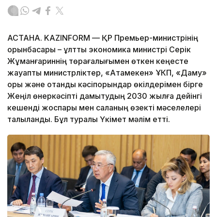
АСТАНА. KAZINFORM — ҚР Премьер-министрінің
орынбасары – ұлттық экономика министрі Серік
Жұманғариннің төрағалығымен өткен кеңесте
жауапты министрліктер, «Атамекен» ҰКП, «Даму»
қоры және отандық кәсіпорындар өкілдерімен бірге
Жеңіл өнеркәсіпті дамытудың 2030 жылға дейінгі
кешенді жоспары мен саланың өзекті мәселелері
талқыланды. Бұл туралы Үкімет мәлім етті.