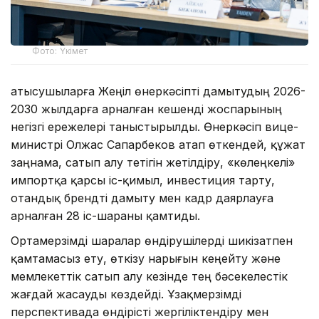
Фото: Үкімет
Қатысушыларға Жеңіл өнеркәсіпті дамытудың 2026-
2030 жылдарға арналған кешенді жоспарының
негізгі ережелері таныстырылды. Өнеркәсіп вице-
министрі Олжас Сапарбеков атап өткендей, құжат
заңнама, сатып алу тетігін жетілдіру, «көлеңкелі»
импортқа қарсы іс-қимыл, инвестиция тарту,
отандық брендті дамыту мен кадр даярлауға
арналған 28 іс-шараны қамтиды.
Ортамерзімді шаралар өндірушілерді шикізатпен
қамтамасыз ету, өткізу нарығын кеңейту және
мемлекеттік сатып алу кезінде тең бәсекелестік
жағдай жасауды көздейді. Ұзақмерзімді
перспективада өндірісті жергіліктендіру мен