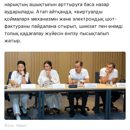
нарықтың ашықтығын арттыруға баса назар
аударылады. Атап айтқанда, «виртуалды
қоймалар» механизмін және электрондық шот-
фактураны пайдалана отырып, шикізат пен өнімді
толық қадағалау жүйесін енгізу пысықталып
жатыр.
Фото: Үкімет