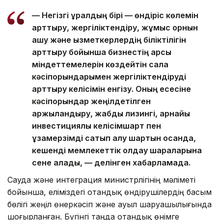
— Негізгі құралдың бірі — өндіріс көлемін
арттыру, жергіліктендіру, жұмыс орнын
ашу және қызметкерлердің біліктілігін
арттыру бойынша бизнестің қарсы
міндеттемелерін көздейтін сала
кәсіпорындарымен жергіліктендіруді
арттыру келісімін енгізу. Оның есесіне
кәсіпорындар жеңілдетілген
қаржыландыру, жабдық лизингі, арнайы
инвестициялық келісімшарт пен
ұзақмерзімді сатып алу шартын қосқанда,
кешенді мемлекеттік қолдау шараларына
сене алады, — делінген хабарламада.
Сауда және интеграция министрлігінің мәліметі
бойынша, еліміздегі отандық өндірушілердің басым
бөлігі жеңіл өнеркәсіп және ауыл шаруашылығында
шоғырланған. Бүгінгі таңда отандық өнімге