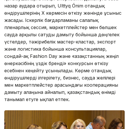
назар аудара отырып, Ulttyq Ónim отандық
өндірушілерінің X көрмесін өткізу жөнінде ұсыныс
жасады. Іскерлік бағдарламаны салалық
пленарлық сессия, маркетплейстер мен бөлшек
сауда арқылы сатуды дамыту бойынша дөңгелек
үстелдер, тәжірибелік мастер-кластар, экспорт
және логистика бойынша консультациялар,
сондай-ақ Fashion Day және «Қазақстанның жеңіл
өнеркәсібінің үздік бренді» конкурсын өткізу
есебінен кеңейту ұсынылады. Көрме отандық
өндірушілерді ілгерілету, бизнес, сауда желілері
мен маркетплейстер арасындағы кооперацияны
дамыту алаңына айналып, қазақстандық өнімді
танымал етуге ықпал етпек.