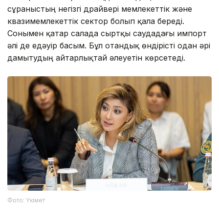
сұраныстың негізгі драйвері мемлекеттік және
квазимемлекеттік сектор болып қала береді.
Сонымен қатар салада сыртқы саудадағы импорт
әлі де едәуір басым. Бұл отандық өндірісті одан әрі
дамытудың айтарлықтай әлеуетін көрсетеді.
Фото: Үкімет