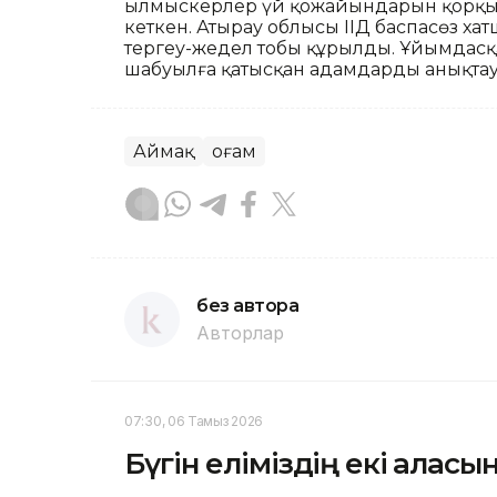
Қылмыскерлер үй қожайындарын қорқыт
кеткен. Атырау облысы ІІД баспасөз х
тергеу-жедел тобы құрылды. Ұйымдас
шабуылға қатысқан адамдарды анықтау
Аймақ
Қоғам
без автора
Авторлар
07:30, 06 Тамыз 2026
Бүгін еліміздің екі қала