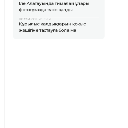
Іле Алатауында гималай ұлары
фототұзаққа түсіп қалды
06 тамыз 2026, 19:20
Құрылыс қалдықтарын қоқыс
жәшігіне тастауға бола ма