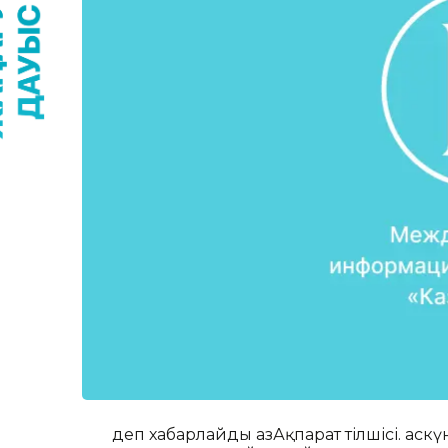
деп хабарлайды ҚазАқпарат тілшісі. Қас