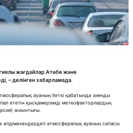
гиялық жағдайлар Ақтөбе және
ді, – делінген хабарламада.
атмосфералық ауаның беткі қабатында зиянды
пал ететін қысқамерзімді метеофакторлардың
ерсия) жиынтығы.
де елдімекендердегі атмосфералық ауаның сапасы