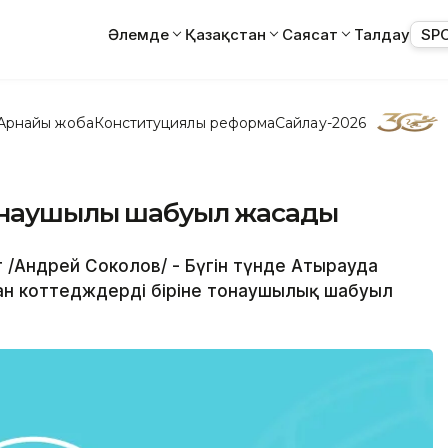
Әлемде
Қазақстан
Саясат
Талдау
SP
Арнайы жоба
Конституциялық реформа
Сайлау-2026
онаушылық шабуыл жасады
 /Андрей Соколов/ - Бүгін түнде Атырауда
н коттедждердің біріне тонаушылық шабуыл