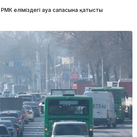
РМК еліміздегі ауа сапасына қатысты