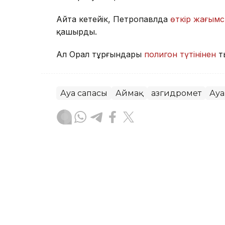
Айта кетейік, Петропавлда
өткір жағымс
қашырды.
Ал Орал тұрғындары
полигон түтінінен
т
Ауа сапасы
Аймақ
Қазгидромет
Ауа
Жасұлан Бақытбекұлы
Авторлар
07:16, 05 Тамыз 2026