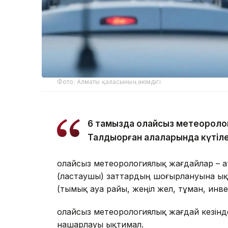
Фото: Алматы қаласының әкімдігі
6 тамызда қолайсыз метеороло
Талдықорған қалаларында күтіле
Қолайсыз метеорологиялық жағдайлар – 
(ластаушы) заттардың шоғырлануына ық
(тымық ауа райы, жеңіл жел, тұман, инв
Қолайсыз метеорологиялық жағдай кезін
нашарлауы ықтимал.