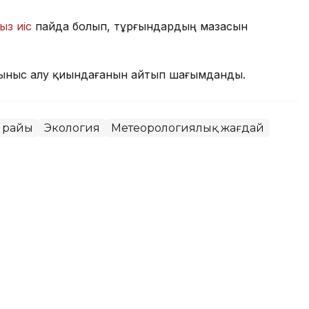
ыз иіс
пайда болып, тұрғындардың мазасын
ыныс алу қиындағанын айтып шағымданды.
 райы
Экология
Метеорологиялық жағдай