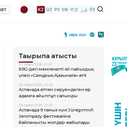
KZ
QZ
РУ
EN
中文
ق ز
ЎЗ
ORT
Тақырыпқа қатысты
07 тамыз 2026, 01:00
ERG-дегі мемлекеттің 40 пайыздық
үлесі «Самұрық-Қазынаға» өтті
06 тамыз 2026, 23:00
Астанада атпен серуендеген ер
адамға айыппұл салынды
06 тамыз 2026, 22:40
Астанада 9 тамыз күні Jüregımnıñ
Jenımpazy фестиваліне
байланысты жолдар жабылады