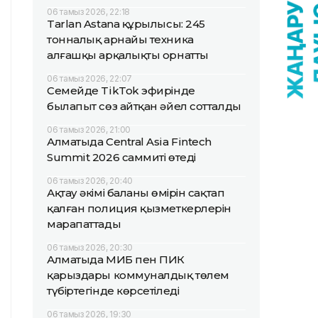
06 тамыз 2026, 22:18
Tarlan Astana құрылысы: 245
тонналық арнайы техника
алғашқы арқалықты орнатты
06 тамыз 2026, 22:07
Семейде TikTok эфирінде
былапыт сөз айтқан әйел сотталды
06 тамыз 2026, 21:00
Алматыда Central Asia Fintech
Summit 2026 саммиті өтеді
06 тамыз 2026, 20:40
Ақтау әкімі баланың өмірін сақтап
қалған полиция қызметкерлерін
марапаттады
06 тамыз 2026, 20:30
Алматыда МИБ пен ПИК
қарыздары коммуналдық төлем
түбіртегінде көрсетіледі
06 тамыз 2026, 19:30