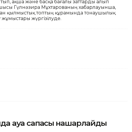
ып, ақша және басқа бағалы заттарды алып
атшысы Гүлнәзира Мұхтарованың хабарлауынша,
қан қылмыстық топтың құрамында тонаушылық
 жұмыстары жүргізілуде.
сында ауа сапасы нашарлайды