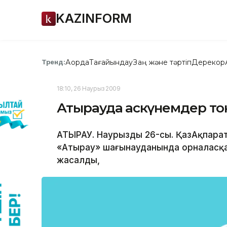
KAZINFORM
Ақорда
Тағайындау
Заң және тәртіп
Дерекқор
Тренд:
18:10, 26 Наурыз 2009
Атырауда қаскүнемдер т
АТЫРАУ. Наурыздың 26-сы. ҚазАқпарат
«Атырау» шағынауданында орналасқа
жасалды,