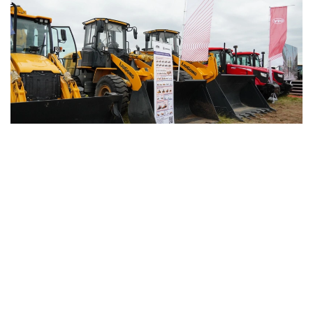
Фото: БҚО әкімдігі
Жоба Қытайды, Орталық Азияны, Ресейді, Шығыс
Еуропа мен Еуропалық одақты байланыстыратын
еуразиялық өнеркәсіптік синергия дәлізі үшін негізгі
холдингтік платформаны қалыптастыруға
бағытталған. Халықаралық көлік бағыттарының
тоғысында орналасқан Орал қаласы ЕАЭО елдерінің
нарықтарына тікелей шығатын заманауи