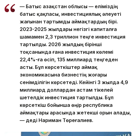
— Батыс Қазақстан облысы — еліміздің
батыс қақпасы, инвестициялық әлеуеті
жағынан тартымды аймақтардың бірі.
2023-2025 жылдары негізгі капиталға
шамамен 2,3 триллион теңге инвестиция
тартылды. 2026 жылдың бірінші
тоқсанында ғана инвестиция көлемі
22,4%-ға өсіп, 135 миллиард теңгеден
асты. Бұл көрсеткіштер аймақ
экономикасына бизнестің жоғары
сенімділігін көрсетеді. Кейінгі 3 жылда 4,9
миллиард доллардан астам тікелей
шетелдік инвестиция тартылды. Бұл
көрсеткіш бойынша өңір республика
аймақтары арасында жетекші орын алады,
— деді Нариман Төреғалиев.