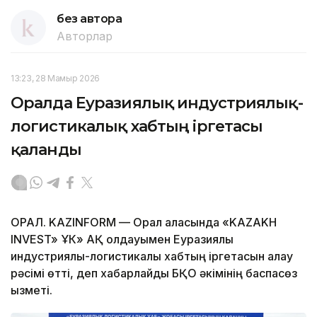
без автора
Авторлар
13:23, 28 Мамыр 2026
Оралда Еуразиялық индустриялық-
логистикалық хабтың іргетасы
қаланды
ОРАЛ. KAZINFORM — Орал қаласында «KAZAKH
INVEST» ҰК» АҚ қолдауымен Еуразиялық
индустриялық-логистикалық хабтың іргетасын қалау
рәсімі өтті, деп хабарлайды БҚО әкімінің баспасөз
қызметі.