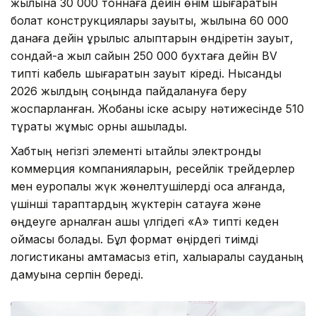
жылына 30 000 тоннаға дейін өнім шығаратын
болат конструкциялары зауыты, жылына 60 000
данаға дейін құрылыс қалыптарын өндіретін зауыт,
сондай-ақ жыл сайын 250 000 бухтаға дейін BV
типті кабель шығаратын зауыт кіреді. Нысанды
2026 жылдың соңында пайдалануға беру
жоспарланған. Жобаны іске асыру нәтижесінде 510
тұрақты жұмыс орны ашылады.
Хабтың негізгі элементі қытайлық электрондық
коммерция компанияларын, ресейлік трейдерлер
мен еуропалық жүк жөнелтушілерді қоса алғанда,
үшінші тараптардың жүктерін сақтауға және
өңдеуге арналған ашық үлгідегі «А» типті кеден
қоймасы болады. Бұл формат өңірдегі тиімді
логистиканы қамтамасыз етіп, халықаралық сауданың
дамуына серпін береді.