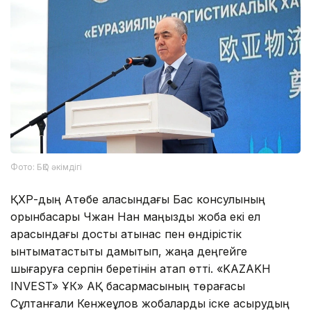
Фото: БҚО әкімдігі
ҚХР-дың Ақтөбе қаласындағы Бас консулының
орынбасары Чжан Нан маңызды жоба екі ел
арасындағы достық қатынас пен өндірістік
ынтымақтастықты дамытып, жаңа деңгейге
шығаруға серпін беретінін атап өтті. «KAZAKH
INVEST» ҰК» АҚ басқармасының төрағасы
Сұлтанғали Кенжеқұлов жобаларды іске асырудың