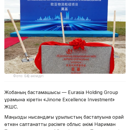
Фото: БҚО әкімдігі
Жобаның бастамашысы — Eurasia Holding Group
құрамына кіретін «Jinone Excellence Investment»
ЖШС.
Маңызды нысандағы құрылыстың басталуына орай
өткен салтанатты рәсімге облыс әкімі Нариман