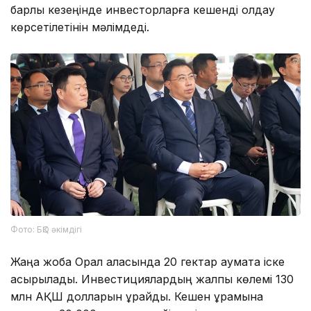
барлық кезеңінде инвесторларға кешенді қолдау
көрсетілетінін мәлімдеді.
Фото: БҚО әкімдігі
Жаңа жоба Орал қаласында 20 гектар аумақта іске
асырылады. Инвестициялардың жалпы көлемі 130
млн АҚШ долларын құрайды. Кешен құрамына