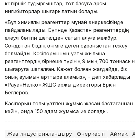
көпіршік тудырғыштар, тот басуға қарсы
ингибиторлар шығарылатын болады.
«Бұл химиялық реагенттер мұнай өнеркәсібінде
пайдаланылады. Бүгінде Қазақстан реагенттердің
елеулі бөлігін шетелден сатып алуға мәжбүр.
Сондықтан біздің өнімге деген сұраныстан тежеу
болмайды. Кәсіпорынның қуаты жылына
реагенттердің бірнеше түрінің 9 мың 700 тоннасын
шығаруға шақталған. Қажет болған жағдайда, біз
оның ауқымын арттыра аламыз», - деп хабарлады
«РауанНалко» ЖШС қаржы директоры Еркін
Беглеров.
Кәсіпорын толық қуатпен жұмыс жасай бастағаннан
кейін, онда 150 адам жұмысқа ие болады.
Жаңа индустрияландыру
Өнеркәсіп
Аймақ
Ат