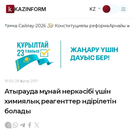
KAZINFORM
KZ
Сайлау-2026
Конституциялық реформа
Арнайы жо
Тренд:
15:00, 26 Қаңтар 2011
Атырауда мұнай өнеркәсібі үшін
химиялық реагенттер өндірілетін
болады