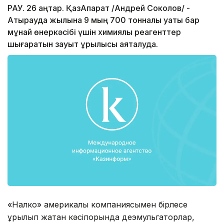
РАУ. 26 қаңтар. ҚазАқпарат /Андрей Соколов/ -
Атырауда жылына 9 мың 700 тонналық қуаты бар
мұнай өнеркәсібі үшін химиялық реагенттер
шығаратын зауыт құрылысы аяқталуда.
«Налко» америкалық компаниясымен бірлесе
құрылып жатқан кәсіпорында деэмульгаторлар,