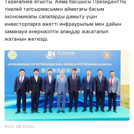
Төреғалиев қатысты. Аймақ басшысы Президенттің
тікелей тапсырмасымен аймақтағы басым
экономикалық салаларды дамыту үшін
инвесторларға қажетті инфрақұрылым мен дайын
заманауи өнеркәсіптік алаңдар жасақталып
жатқанын жеткізді.
Фото: БҚО әкімдігі