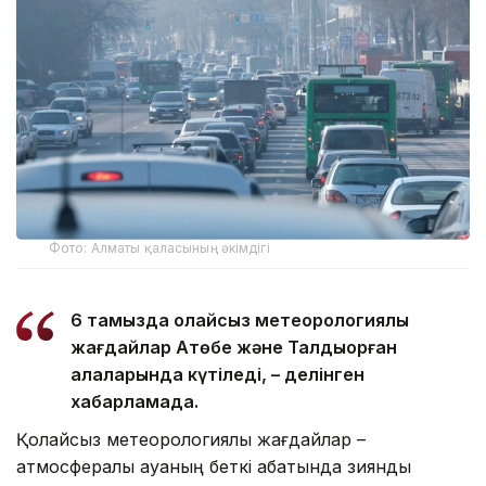
Фото: Алматы қаласының әкімдігі
6 тамызда қолайсыз метеорологиялық
жағдайлар Ақтөбе және Талдықорған
қалаларында күтіледі, – делінген
хабарламада.
Қолайсыз метеорологиялық жағдайлар –
атмосфералық ауаның беткі қабатында зиянды