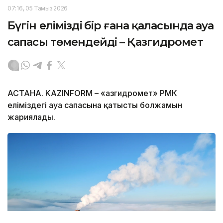
07:16, 05 Тамыз 2026
Бүгін еліміздің бір ғана қаласында ауа
сапасы төмендейді – Қазгидромет
АСТАНА. KAZINFORM – «Қазгидромет» РМК
еліміздегі ауа сапасына қатысты болжамын
жариялады.