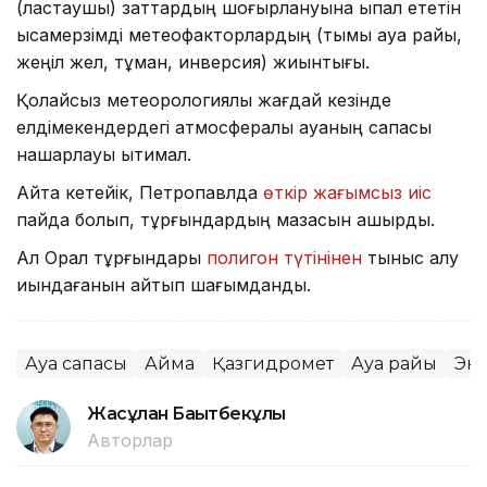
(ластаушы) заттардың шоғырлануына ықпал ететін
қысқамерзімді метеофакторлардың (тымық ауа райы,
жеңіл жел, тұман, инверсия) жиынтығы.
Қолайсыз метеорологиялық жағдай кезінде
елдімекендердегі атмосфералық ауаның сапасы
нашарлауы ықтимал.
Айта кетейік, Петропавлда
өткір жағымсыз иіс
пайда болып, тұрғындардың мазасын қашырды.
Ал Орал тұрғындары
полигон түтінінен
тыныс алу
қиындағанын айтып шағымданды.
Ауа сапасы
Аймақ
Қазгидромет
Ауа райы
Эк
Жасұлан Бақытбекұлы
Авторлар