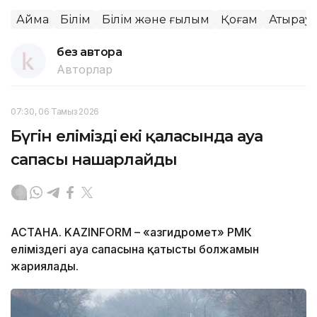
Аймақ
Білім
Білім және ғылым
Қоғам
Атырау
без автора
Авторлар
07:30, 06 Тамыз 2026
Бүгін еліміздің екі қаласында ауа
сапасы нашарлайды
АСТАНА. KAZINFORM – «Қазгидромет» РМК
еліміздегі ауа сапасына қатысты болжамын
жариялады.