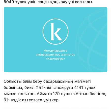
5040 түлек үшін соңғы қоңырау үні соғылды.
Облыстық білім беру басқармасының мәліметі
бойынша, биыл ҰБТ-ны тапсыруға 4141 түлек
ықылас танытқан. Аймақта 179 оқушы «Алтын белгіге»,
91- үздік аттестатқа үміткер.