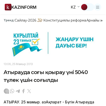
KAZINFORM
KZ
Сайлау-2026
Конституциялық реформа
Арнайы жо
Тренд:
13:06, 25 Мамыр 2013
Атырауда соңғы қоңырау үні 5040
түлек үшін соғылды
АТЫРАУ. 25 мамыр. ҚазАқпарат - Бүгін Атырауда