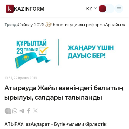
KAZINFORM
KZ
Сайлау-2026
Конституциялық реформа
Арнайы жо
Тренд:
19:51, 22 Қараша 2019
Атырауда Жайық өзеніндегі балықтың
қырылуы, салдары талқыланды
АТЫРАУ. ҚазАқпарат - Бүгін ғылыми бірлестік