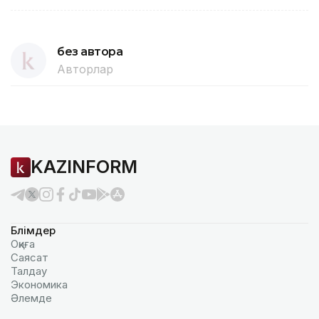
без автора
Авторлар
KAZINFORM
Бөлімдер
Оқиға
Саясат
Талдау
Экономика
Әлемде