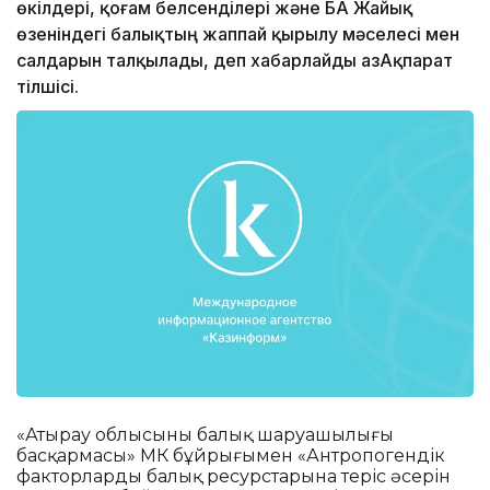
өкілдері, қоғам белсенділері және БАҚ Жайық
өзеніндегі балықтың жаппай қырылу мәселесі мен
салдарын талқылады, деп хабарлайды ҚазАқпарат
тілшісі.
«Атырау облысының балық шаруашылығы
басқармасы» МК бұйрығымен «Антропогендік
факторлардың балық ресурстарына теріс әсерін