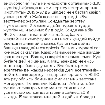
вирусология ғылыми-өндірістік орталығы» ЖШС
жүргізді. «Қазақ ғылыми-зерттеу ветеринарлық
институты» 2019 жылдың шілдесінен бастап қазіргі
уақытқа дейін Жайық өзенін зерттеді. «Бұл
зерттеулер жартылай. Сондықтан зерттеу
жұмыстарын 2-3 жылға дейін тұрақты түрде
жүргізу үшін ұсыныс білдірдік. Сонда ғана біз
Жайық өзенінің қандай жағдайда, балық
жағдайын ихтиофаунасының нақты қандай күйде
екендігін анықтай аламыз. Қазіргі жағдайда
балықтың жағдайы өзгеріссіз. Балықтың түрлері сол
күйінде сақталған. Қазір Жайық өзенінде жағдай
қалыпқа түсті. Балықтың жүрісі де жаман емес. Күні
бүгінге дейін Жайық, Қиғаш өзендерінен 435
тонна қара балық ауланды. Бұл былтырмен
есептегенде жақсы көрсеткіш деп есептейміз»,-
дейді балық зерттеу – өндірістік орталығы ЖШС
Атырау облысы бойынша филиалының зертхана
меңгерушісі Тыныштық Кабиева. Айта кетейік,
түпкілікті тұжырымдар мен тиісті ғылыми
ұсыныстар келісімшарттарына сәйкес, 2019
жылдың 15 желтоқсанына дейін дайын болады.