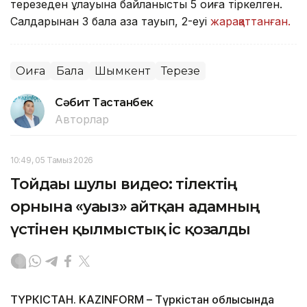
терезеден құлауына байланысты 5 оқиға тіркелген.
Салдарынан 3 бала қаза тауып, 2-еуі
жарақаттанған.
Оқиға
Бала
Шымкент
Терезе
Сәбит Тастанбек
Авторлар
10:49, 05 Тамыз 2026
Тойдағы шулы видео: тілектің
орнына «уағыз» айтқан адамның
үстінен қылмыстық іс қозғалды
ТҮРКІСТАН. KAZINFORM – Түркістан облысында