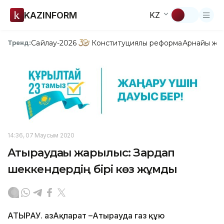
KAZINFORM
KZ
Сайлау-2026
Конституциялық реформа
Арнайы жо
Тренд:
14:36, 07 Маусым 2020
Атыраудағы жарылыс: Зардап
шеккендердің бірі көз жұмды
АТЫРАУ. ҚазАқпарат –Атырауда газ құю