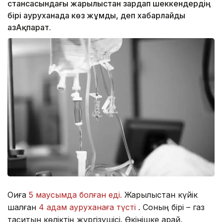
стансасындағы жарылыстан зардап шеккендердің
бірі ауруханада көз жұмды, деп хабарлайды
ҚазАқпарат.
Оқиға
5 маусымда болған еді.
Жарылыстан күйік
шалған
4 адам ауруханаға түсті
. Соның бірі – газ
таситын көліктің жүргізушісі. Өкінішке қарай,