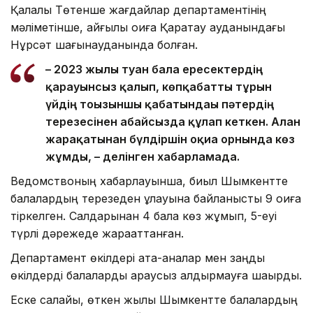
Қалалық Төтенше жағдайлар департаментінің
мәліметінше, қайғылы оқиға Қаратау ауданындағы
Нұрсәт шағынауданында болған.
– 2023 жылы туған бала ересектердің
қарауынсыз қалып, көпқабатты тұрғын
үйдің тоғызыншы қабатындағы пәтердің
терезесінен абайсызда құлап кеткен. Алған
жарақатынан бүлдіршін оқиға орнында көз
жұмды, – делінген хабарламада.
Ведомствоның хабарлауынша, биыл Шымкентте
балалардың терезеден құлауына байланысты 9 оқиға
тіркелген. Салдарынан 4 бала көз жұмып, 5-еуі
түрлі дәрежеде жарақаттанған.
Департамент өкілдері ата-аналар мен заңды
өкілдерді балаларды қараусыз қалдырмауға шақырды.
Еске салайық, өткен жылы Шымкентте балалардың