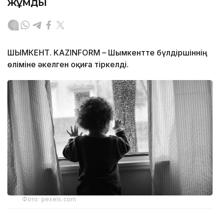
жұмды
ШЫМКЕНТ. KAZINFORM – Шымкентте бүлдіршіннің
өліміне әкелген оқиға тіркелді.
Фото: pexels.com