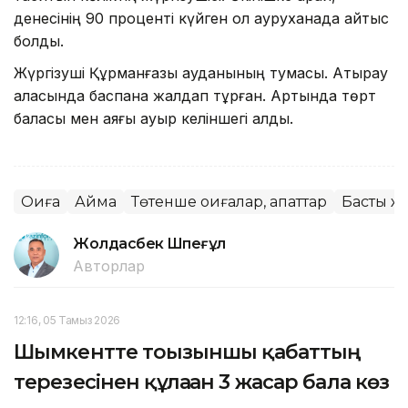
денесінің 90 проценті күйген ол ауруханада қайтыс
болды.
Жүргізуші Құрманғазы ауданының тумасы. Атырау
қаласында баспана жалдап тұрған. Артында төрт
баласы мен аяғы ауыр келіншегі қалды.
Оқиға
Аймақ
Төтенше оқиғалар, апаттар
Басты ж
Жолдасбек Шөпеғұл
Авторлар
12:16, 05 Тамыз 2026
Шымкентте тоғызыншы қабаттың
терезесінен құлаған 3 жасар бала көз