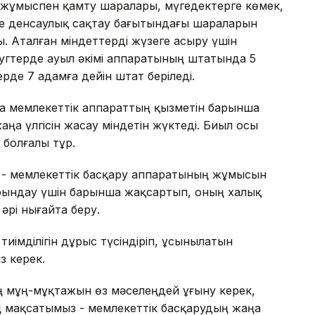
 жұмыспен қамту шаралары, мүгедектерге көмек,
не денсаулық сақтау бағытындағы шараларын
. Аталған міндеттерді жүзеге асыру үшін
ругтерде ауыл әкімі аппаратының штатында 5
рде 7 адамға дейін штат беріледі.
да мемлекеттік аппараттың қызметін барынша
аңа үлгісін жасау міндетін жүктеді. Биыл осы
болғалы тұр.
 - мемлекеттік басқару аппаратының жұмысын
рындау үшін барынша жақсартып, оның халық
 әрі нығайта беру.
иімділігін дұрыс түсіндіріп, ұсынылатын
з керек.
 мұң-мұқтажын өз мәселеңдей ұғыну керек,
дің мақсатымыз - мемлекеттік басқарудың жаңа