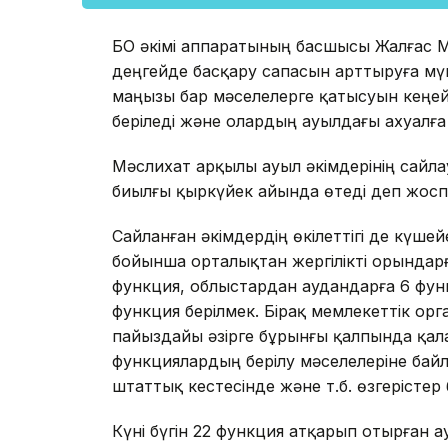
БҚО әкімі аппаратының басшысы Жалғас 
деңгейде басқару сапасын арттыруға мүм
маңызы бар мәселелерге қатысуын кеңейт
беріледі және олардың ауылдағы ахуалға
Мәслихат арқылы ауыл әкімдерінің сайл
биылғы қыркүйек айында өтеді деп жос
Сайланған әкімдердің өкілеттігі де күше
бойынша орталықтан жергілікті орындар
функция, облыстардан аудандарға 6 фун
функция берілмек. Бірақ мемлекеттік о
пайыздайы әзірге бұрынғы қалпында қал
функциялардың берілу мәселелеріне бай
штаттық кестесінде және т.б. өзгерістер
Күні бүгін 22 функция атқарып отырған а