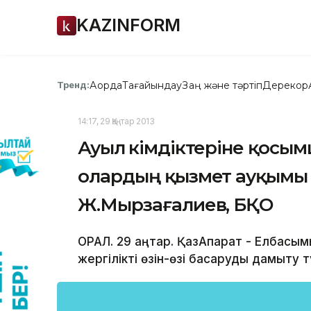
KAZINFORM
Ақорда
Тағайындау
Заң және тәртіп
Дерекқор
Тренд:
14:17, 29 Қаңтар 2013
Ауыл әкімдіктеріне қосымш
олардың қызмет ауқымы 
Ж.Мырзағалиев, БҚО
ОРАЛ. 29 қаңтар. ҚазАқпарат - Елбас
жергілікті өзін-өзі басқаруды дамыту