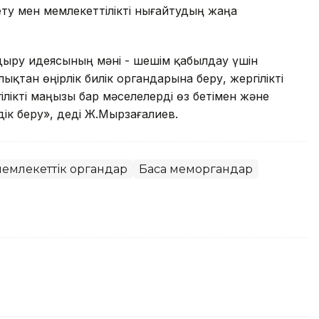
ету мен мемлекеттілікті нығайтудың жаңа
ыру идеясының мәні - шешім қабылдау үшін
қтан өңірлік билік органдарына беру, жергілікті
лікті маңызы бар мәселелерді өз бетімен және
ік беру», деді Ж.Мырзағалиев.
 мемлекеттік органдар
Басқа меморгандар