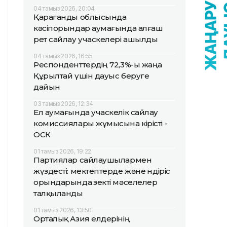
04 тамыз 2026, 20:04
Қарағанды облысында
кәсіпорындар аумағында алғаш
рет сайлау учаскелері ашылды
04 тамыз 2026, 16:55
Респонденттердің 72,3%-ы жаңа
Құрылтай үшін дауыс беруге
дайын
03 тамыз 2026, 12:34
Ел аумағында учаскелік сайлау
комиссиялары жұмысына кірісті -
ОСК
01 тамыз 2026, 19:22
Партиялар сайлаушылармен
жүздесті: мектептерде және өндіріс
орындарында өзекті мәселелер
талқыланды
01 тамыз 2026, 13:50
Орталық Азия елдерінің