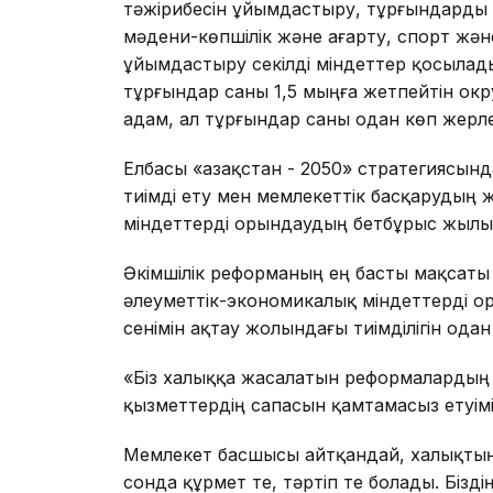
тәжірибесін ұйымдастыру, тұрғындарды
мәдени-көпшілік және ағарту, спорт жә
ұйымдастыру секілді міндеттер қосылады
тұрғындар саны 1,5 мыңға жетпейтін ок
адам, ал тұрғындар саны одан көп жерле
Елбасы «Қазақстан - 2050» стратегиясын
тиімді ету мен мемлекеттік басқарудың ж
міндеттерді орындаудың бетбұрыс жылы 
Әкімшілік реформаның ең басты мақсаты
әлеуметтік-экономикалық міндеттерді о
сенімін ақтау жолындағы тиімділігін одан
«Біз халыққа жасалатын реформалардың т
қызметтердің сапасын қамтамасыз етуімі
Мемлекет басшысы айтқандай, халықтың
сонда құрмет те, тәртіп те болады. Біз