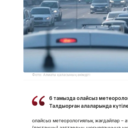
Фото: Алматы қаласының әкімдігі
6 тамызда қолайсыз метеороло
Талдықорған қалаларында күтіле
Қолайсыз метеорологиялық жағдайлар – 
(ластаушы) заттардың шоғырлануына ық