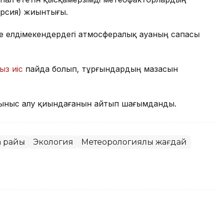
ерсия) жиынтығы.
де елдімекендердегі атмосфералық ауаның сапасы
ыз иіс
пайда болып, тұрғындардың мазасын
ыныс алу қиындағанын айтып шағымданды.
а райы
Экология
Метеорологиялық жағдай