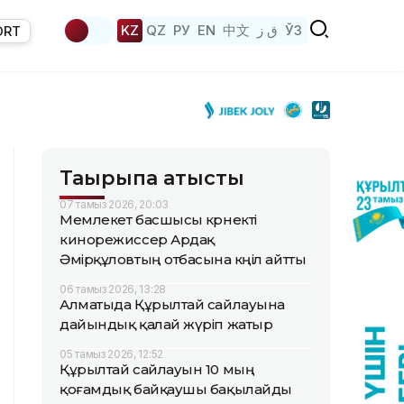
KZ
QZ
РУ
EN
中文
ق ز
ЎЗ
ORT
Тақырыпқа қатысты
07 тамыз 2026, 20:03
Мемлекет басшысы көрнекті
кинорежиссер Ардақ
Әмірқұловтың отбасына көңіл айтты
06 тамыз 2026, 13:28
Алматыда Құрылтай сайлауына
дайындық қалай жүріп жатыр
05 тамыз 2026, 12:52
Құрылтай сайлауын 10 мың
қоғамдық байқаушы бақылайды