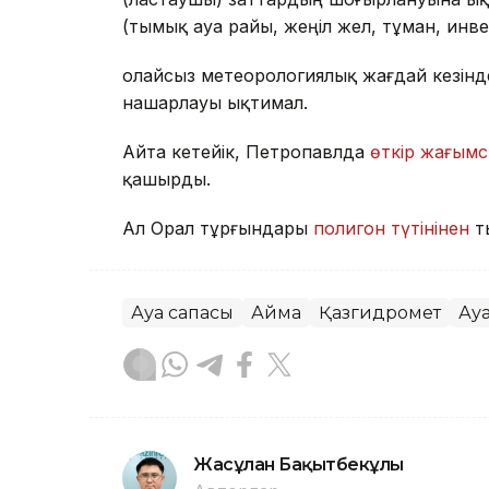
(тымық ауа райы, жеңіл жел, тұман, инв
Қолайсыз метеорологиялық жағдай кезін
нашарлауы ықтимал.
Айта кетейік, Петропавлда
өткір жағымс
қашырды.
Ал Орал тұрғындары
полигон түтінінен
т
Ауа сапасы
Аймақ
Қазгидромет
Ау
Жасұлан Бақытбекұлы