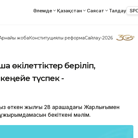
Әлемде
Қазақстан
Саясат
Талдау
SP
Арнайы жоба
Конституциялық реформа
Сайлау-2026
а өкілеттіктер беріліп,
кеңейе түспек -
ымыз өткен жылғы 28 қарашадағы Жарлығымен
 тұжырымдамасын бекіткені мәлім.