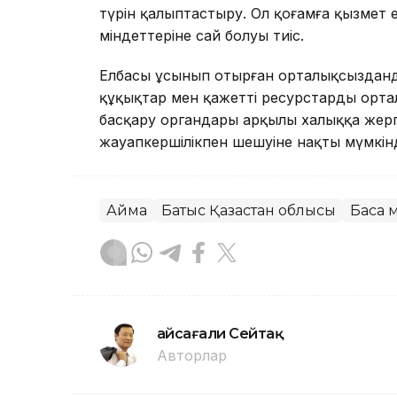
түрін қалыптастыру. Ол қоғамға қызмет 
міндеттеріне сай болуы тиіс.
Елбасы ұсынып отырған орталықсызданд
құқықтар мен қажетті ресурстарды орталы
басқару органдары арқылы халыққа жергі
жауапкершілікпен шешуіне нақты мүмкінд
Аймақ
Батыс Қазақстан облысы
Басқа
Ғайсағали Сейтақ
Авторлар