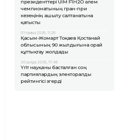
президенттері UIM F1H2O әлем
чемпионатының гран-при
кезеңінің ашылу салтанатына
қатысты
01 тамыз 2026, 11:26
Қасым-Жомарт Тоқаев Қостанай
облысының 90 жылдығына орай
құттықтау жолдады
30 шілде 2026, 17:48
Үгіт науқаны басталған соң
партиялардың электоралды
рейтингісі өзгерді