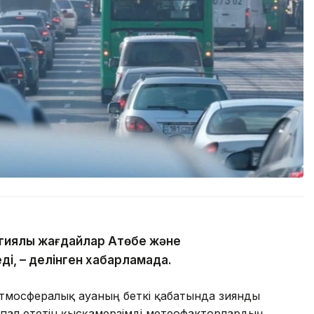
гиялық жағдайлар Ақтөбе және
ді, – делінген хабарламада.
атмосфералық ауаның беткі қабатында зиянды
пал ететін қысқамерзімді метеофакторлардың