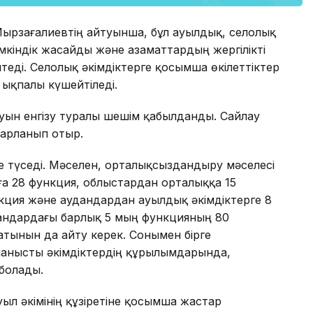
Мырзағалиевтің айтуынша, бұл ауылдық, селолық
кіндік жасайды және азаматтардың жергілікті
еді. Селолық әкімдіктерге қосымша өкілеттіктер
 ықпалы күшейтіледі.
ауын енгізу туралы шешім қабылданды. Сайлау
парланып отыр.
йе түседі. Мәселен, орталықсыздандыру мәселесі
ға 28 функция, облыстардан орталыққа 15
кция және аудандардан ауылдық әкімдіктерге 8
ргандардағы барлық 5 мың функцияның 80
атынын да айту керек. Сонымен бірге
ланысты әкімдіктердің құрылымдарында,
 болады.
уыл әкімінің құзіретіне қосымша жастар