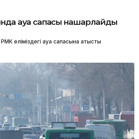
сында ауа сапасы нашарлайды
МК еліміздегі ауа сапасына қатысты