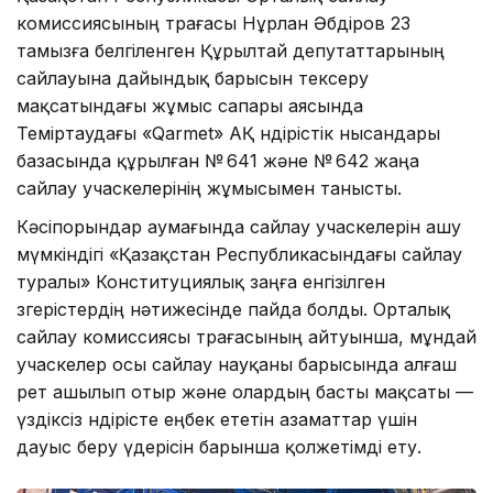
комиссиясының төрағасы Нұрлан Әбдіров 23
тамызға белгіленген Құрылтай депутаттарының
сайлауына дайындық барысын тексеру
мақсатындағы жұмыс сапары аясында
Теміртаудағы «Qarmet» АҚ өндірістік нысандары
базасында құрылған № 641 және № 642 жаңа
сайлау учаскелерінің жұмысымен танысты.
Кәсіпорындар аумағында сайлау учаскелерін ашу
мүмкіндігі «Қазақстан Республикасындағы сайлау
туралы» Конституциялық заңға енгізілген
өзгерістердің нәтижесінде пайда болды. Орталық
сайлау комиссиясы төрағасының айтуынша, мұндай
учаскелер осы сайлау науқаны барысында алғаш
рет ашылып отыр және олардың басты мақсаты —
үздіксіз өндірісте еңбек ететін азаматтар үшін
дауыс беру үдерісін барынша қолжетімді ету.