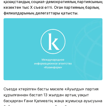
қазақстандық социал-демократиялық партиясының
кезектен тыс X съезі өтті. Оған партияның барлық
филиалдарының делегаттары қатысты.
Съезде көтерілген басты мәселе «Ауылды» партия
құрылғаннан бастап 13 жылдан артық уақыт
басқарған Ғани Қалиевтің жаңа жұмысқа ауысуына