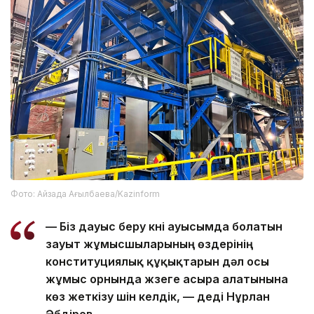
Фото: Айзада Ағылбаева/Kazinform
— Біз дауыс беру күні ауысымда болатын
зауыт жұмысшыларының өздерінің
конституциялық құқықтарын дәл осы
жұмыс орнында жүзеге асыра алатынына
көз жеткізу үшін келдік, — деді Нұрлан