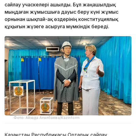
сайлау учаскелері ашылды. Бұл жаңашылдық
мыңдаған жұмысшыға дауыс беру күні жұмыс
орнынан шықпай-ақ өздерінің конституциялық
құқығын жүзеге асыруға мүмкіндік береді.
Фото: Айзада Ағылбаева/Kazinform
Қазақстан Республикасы Орталық сайлау