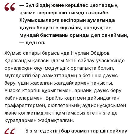
— Бұл біздің және көршілес цехтардың
қызметкерлері үшін тиімді тәжірибе.
Жұмысшыларға кәсіпорын аумағында
дауыс беру өте ыңғайлы, сондықтан
мұндай бастаманы орынды деп санаймын,
— деді ол.
Жұмыс сапары барысында Нұрлан Әбдіров
Қарағанды қаласындағы № 16 сайлау учаскесінде
орналасқан оқу-модульдік орталықта болып,
мүгедектігі бар азаматтардың өз бетінше дауыс
беруі үшін жасалған жағдайлармен танысты.
Учаске көтергіш құрылғымен, арнайы дауыс беру
кабиналарымен, Брайль қарпімен дайындалған
трафареттермен, бюллетеньнің аудионұсқасымен
және қолжетімділікті қамтамасыз ететін өзге де
құралдармен жабдықталған.
— Біз мүгедектігі бар азаматтар үшін сайлау