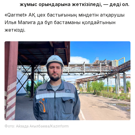
жұмыс орындарына жеткізіледі, — деді ол.
«Qarmet» АҚ цех бастығының міндетін атқарушы
Илья Малига да бұл бастаманы қолдайтынын
жеткізді.
Фото: Айзада Ағылбаева/Kazinform