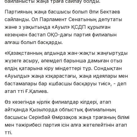
байланысты жаңа төраға сайлау болды.
Партияның жаңа басшысы болып Әли Бектаев
сайланды. Ол Парламент Сенатының депутаты
және өз уақытында «Ауыл» ҚСДП құрылған
кезеңнен бастап ОҚО-дағы партия филиалын
алғаш болып басқарды.
«Қазақстанның алдында жан-жақты жаңғыртуды
жүзеге асыру, әлемдегі барынша дамыған отыз
елдің қатарына кіру міндеттері тұр. Сондықтан
«Ауылды» жаңа көзқарастағы, жаңа идеялары мен
бастамалары бар көшбасшы басқаруы тиіс», - деп
атап өтті Ғ.Қалиев.
Өз кезегінде өңірлік филиалдар өкілдері, атап
айтқанда Қызылорда облыстық филиалының
басшысы Серікбай Өмірзақов жаңа төрағаның білімі
мен тәжірибесі партия ісін алға жетелейтінін атап
өтті.