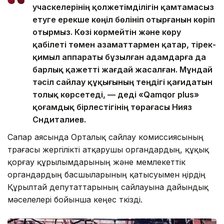
учаскелерінің қолжетімділігін қамтамасыз
етуге ерекше көңіл бөлініп отырғанын көріп
отырмыз. Көзі көрмейтін және көру
қабілеті төмен азаматтармен қатар, тірек-
қимыл аппараты бұзылған адамдарға да
барлық қажетті жағдай жасалған. Мұндай
тәсіл сайлау құқығының теңдігі қағидатын
толық көрсетеді, — деді «Qamqor plus»
қоғамдық бірлестігінің төрағасы Нияз
Сүндиталиев.
Сапар аясында Орталық сайлау комиссиясының
төрағасы жергілікті атқарушы органдардың, құқық
қорғау құрылымдарының және мемлекеттік
органдардың басшыларының қатысуымен өңірдің
Құрылтай депутаттарының сайлауына дайындық
мәселелері бойынша кеңес өткізді.