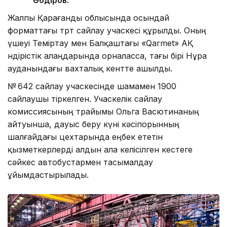
Әбдіров.
Жалпы Қарағанды облысында осындай
форматтағы төрт сайлау учаскесі құрылды. Оның
үшеуі Теміртау мен Балқаштағы «Qarmet» АҚ
өндірістік алаңдарында орналасса, тағы бірі Нұра
ауданындағы вахталық кентте ашылды.
№ 642 сайлау учаскесінде шамамен 1900
сайлаушы тіркелген. Учаскелік сайлау
комиссиясының төрайымы Ольга Васютинаның
айтуынша, дауыс беру күні кәсіпорынның
шалғайдағы цехтарында еңбек ететін
қызметкерлерді алдын ала келісілген кестеге
сәйкес автобустармен тасымалдау
ұйымдастырылады.