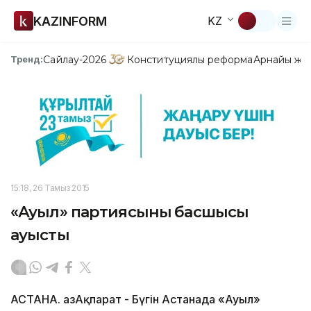
KAZINFORM
KZ
Сайлау-2026
Конституциялық реформа
Арнайы жо
Тренд:
15:18, 26 Тамыз 2015
«Ауыл» партиясының басшысы
ауысты
АСТАНА. ҚазАқпарат - Бүгін Астанада «Ауыл»