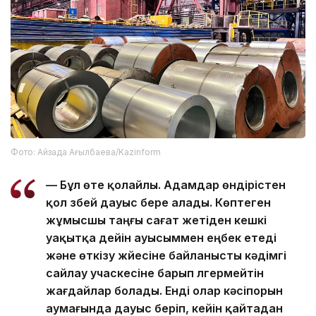
Фото: Айзада Ағылбаева/Kazinform
— Бұл өте қолайлы. Адамдар өндірістен
қол үзбей дауыс бере алады. Көптеген
жұмысшы таңғы сағат жетіден кешкі
уақытқа дейін ауысыммен еңбек етеді
және өткізу жүйесіне байланысты кәдімгі
сайлау учаскесіне барып үлгермейтін
жағдайлар болады. Енді олар кәсіпорын
аумағында дауыс беріп, кейін қайтадан