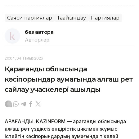
Саяси партиялар
Тағайындау
Партиялар
без автора
Авторлар
20:04, 04 Тамыз 2026
Қарағанды облысында
кәсіпорындар аумағында алғаш рет
сайлау учаскелері ашылды
ҚАРАҒАНДЫ. KAZINFORM — Қарағанды облысында
алғаш рет үздіксіз өндірістік циклмен жұмыс
істейтін кәсіпорындардың аумағында тікелей