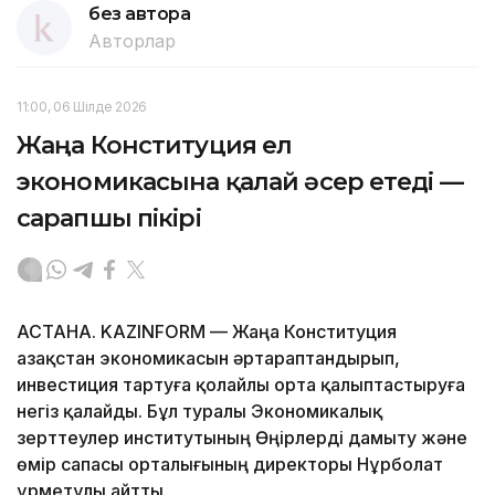
без автора
Авторлар
11:00, 06 Шілде 2026
Жаңа Конституция ел
экономикасына қалай әсер етеді —
сарапшы пікірі
АСТАНА. KAZINFORM — Жаңа Конституция
Қазақстан экономикасын әртараптандырып,
инвестиция тартуға қолайлы орта қалыптастыруға
негіз қалайды. Бұл туралы Экономикалық
зерттеулер институтының Өңірлерді дамыту және
өмір сапасы орталығының директоры Нұрболат
Құрметұлы айтты.