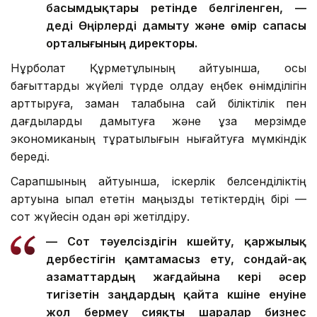
басымдықтары ретінде белгіленген, —
деді Өңірлерді дамыту және өмір сапасы
орталығының директоры.
Нұрболат Құрметұлының айтуынша, осы
бағыттарды жүйелі түрде қолдау еңбек өнімділігін
арттыруға, заман талабына сай біліктілік пен
дағдыларды дамытуға және ұзақ мерзімде
экономиканың тұрақтылығын нығайтуға мүмкіндік
береді.
Сарапшының айтуынша, іскерлік белсенділіктің
артуына ықпал ететін маңызды тетіктердің бірі —
сот жүйесін одан әрі жетілдіру.
— Сот тәуелсіздігін күшейту, қаржылық
дербестігін қамтамасыз ету, сондай-ақ
азаматтардың жағдайына кері әсер
тигізетін заңдардың қайта күшіне енуіне
жол бермеу сияқты шаралар бизнес