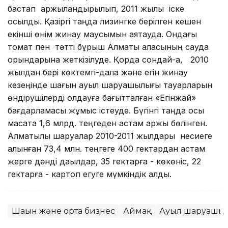
бастап қаржыландырылып, 2011 жылы іске
қосылды. Қазіргі таңда лизингке берілген кешен
екінші өнім жинау маусымын аяқтауда. Ондағы
томат пен тәтті бұрыш Алматы қаласының сауда
орындарына жеткізілуде. Қорда сондай-ақ, 2010
жылдан бері көктемгі-дала және егін жинау
кезеңінде шағын ауыл шаруашылығы тауарларын
өндірушілерді қолдауға бағытталған «Егінжай»
бағдарламасы жұмыс істеуде. Бүгінгі таңда осы
мақсатқа 1,6 млрд. теңгеден астам қаржы бөлінген.
Алматылық шаруалар 2010-2011 жылдары несиеге
алынған 73,4 млн. теңгеге 400 гектардан астам
жерге дәнді дақылдар, 35 гектарға - көкөніс, 22
гектарға - картоп егуге мүмкіндік алды.
Шағын және орта бизнес
Аймақ
Ауыл шаруашыл