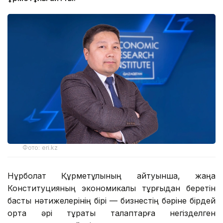
Фото: eri.kz
Нұрболат Құрметұлының айтуынша, жаңа
Конституцияның экономикалық тұрғыдан беретін
басты нәтижелерінің бірі — бизнестің бәріне бірдей
ортақ әрі тұрақты талаптарға негізделген