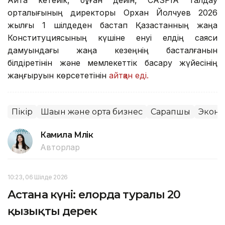
Айта кетейік, бұған дейін, CASPIA талдау
орталығының директоры Орхан Йолчуев 2026
жылғы 1 шілдеден бастап Қазақстанның жаңа
Конституциясының күшіне енуі елдің саяси
дамуындағы жаңа кезеңнің басталғанын
білдіретінін және мемлекеттік басқару жүйесінің
жаңғыруын көрсететінін
айтқан еді.
Пікір
Шағын және орта бизнес
Сарапшы
Экон
Камила Мүлік
Авторлар
10:23, 06 Шілде 2026
Астана күні: елорда туралы 20
қызықты дерек