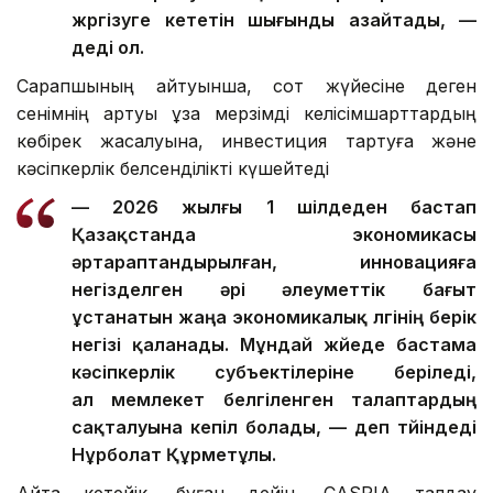
жүргізуге кететін шығынды азайтады, —
деді ол.
Сарапшының айтуынша, сот жүйесіне деген
сенімнің артуы ұзақ мерзімді келісімшарттардың
көбірек жасалуына, инвестиция тартуға және
кәсіпкерлік белсенділікті күшейтеді
— 2026 жылғы 1 шілдеден бастап
Қазақстанда экономикасы
әртараптандырылған, инновацияға
негізделген әрі әлеуметтік бағыт
ұстанатын жаңа экономикалық үлгінің берік
негізі қаланады. Мұндай жүйеде бастама
кәсіпкерлік субъектілеріне беріледі,
ал мемлекет белгіленген талаптардың
сақталуына кепіл болады, — деп түйіндеді
Нұрболат Құрметұлы.