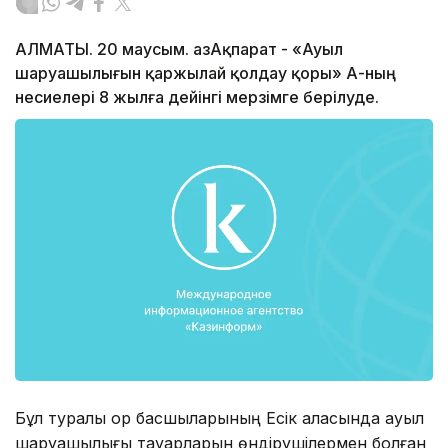
АЛМАТЫ. 20 маусым. ҚазАқпарат - «Ауыл
шаруашылығын қаржылай қолдау қоры» АҚ-ның
несиелері 8 жылға дейінгі мерзімге берілуде.
Бұл туралы қор басшыларының Есік қаласында ауыл
шаруашылығы тауарларын өндірушілермен болған