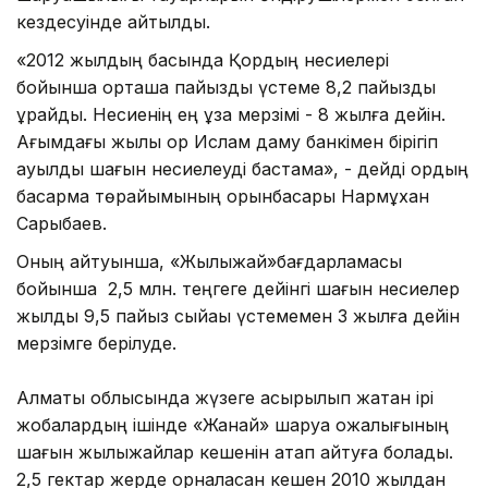
кездесуінде айтылды.
«2012 жылдың басында Қордың несиелері
бойынша орташа пайыздық үстеме 8,2 пайызды
құрайды. Несиенің ең ұзақ мерзімі - 8 жылға дейін.
Ағымдағы жылы қор Ислам даму банкімен бірігіп
ауылдық шағын несиелеуді бастамақ», - дейді қордың
басқарма төрайымының орынбасары Нармұхан
Сарыбаев.
Оның айтуынша, «Жылыжай»бағдарламасы
бойынша 2,5 млн. теңгеге дейінгі шағын несиелер
жылдық 9,5 пайыз сыйақы үстемемен 3 жылға дейін
мерзімге берілуде.
Алматы облысында жүзеге асырылып жатқан ірі
жобалардың ішінде «Жанай» шаруа қожалығының
шағын жылыжайлар кешенін атап айтуға болады.
2,5 гектар жерде орналасқан кешен 2010 жылдан