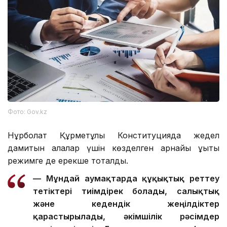
Фото: Gov.kz
Нұрболат Құрметұлы Конституцияда жедел
дамитын қалалар үшін көзделген арнайы құқықтық
режимге де ерекше тоқталды.
— Мұндай аумақтарда құқықтық реттеу
тетіктері тиімдірек болады, салықтық
және кедендік жеңілдіктер
қарастырылады, әкімшілік рәсімдер