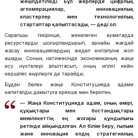
жеңілдетіледі. Бұл жерлерде цифрлық
агломерациялар, инновациялық
кластерлер мен технологиялық
стартаптар қалыптасады, — деді ол.
Сарапшы пікірінше, жекелеген аумақтарда
ресурстарды шоғырландырып, арнайы жағдай
жасау инновациялардың жедел енгізілуіне жол
ашады. Соның нәтижесінде экономиканың жаңа
өсу нүктелері қалыптасып, оның игілігі кейін
көршілес өңірлерге де тарайды.
Бұдан бөлек жаңа Конституцияда адами
капиталды дамытуға ерекше мән берілген.
— Жаңа Конституцияда адам, оның өмірі,
құқықтары мен бостандықтары
мемлекеттің ең жоғары құндылығы
ретінде айқындалған. Ал білім беру, ғылым
және инновация елдің стратегиялық