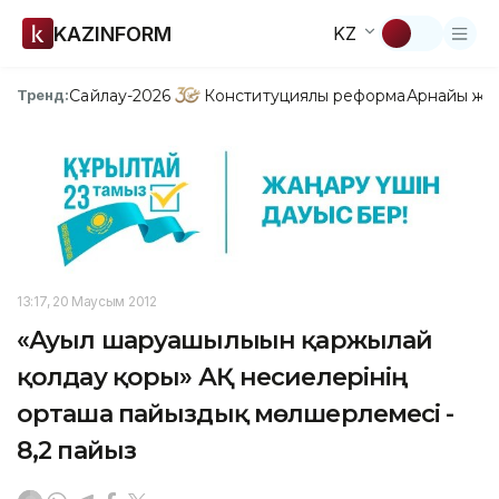
KAZINFORM
KZ
Сайлау-2026
Конституциялық реформа
Арнайы жо
Тренд:
13:17, 20 Маусым 2012
«Ауыл шаруашылығын қаржылай
қолдау қоры» АҚ несиелерінің
орташа пайыздық мөлшерлемесі -
8,2 пайыз