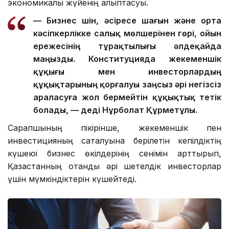
экономикалық жүйенің қалыптасуы.
— Бизнес үшін, әсіресе шағын және орта
кәсіпкерлікке салық мөлшерінен гөрі, ойын
ережесінің тұрақтылығы әлдеқайда
маңызды. Конституцияда жекеменшік
құқығы мен инвесторлардың
құқықтарының қорғалуы заңсыз әрі негізсіз
араласуға жол бермейтін құқықтық тетік
болады, — деді Нұрболат Құрметұлы.
Сарапшының пікірінше, жекеменшік пен
инвестицияның сақталуына берілетін кепілдіктің
күшеюі бизнес өкілдерінің сенімін арттырып,
Қазақстанның отандық әрі шетелдік инвесторлар
үшін мүмкіндіктерін күшейтеді.