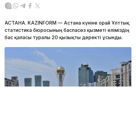
АСТАНА. KAZINFORM — Астана күніне орай Ұлттық
статистика бюросының баспасөз қызметі еліміздің
бас қаласы туралы 20 қызықты деректі ұсынды.
Фото: Kazinform