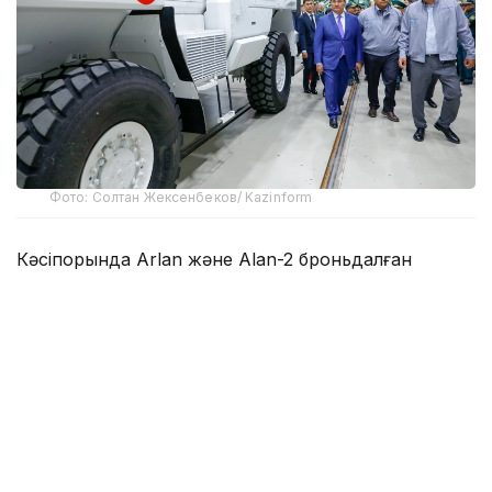
Фото: Солтан Жексенбеков/ Kazinform
Кәсіпорында Arlan және Alan-2 броньдалған
дөңгелекті машиналары, Barys жауынгерлік
броньды көлігінің 4×4, 6×6 және 8×8 өлшеміндегі
модельдері, сондай-ақ, жүзетін әрі дөңгелекті
Terrex-Barys-A 8×8 платформасы шығарылады.