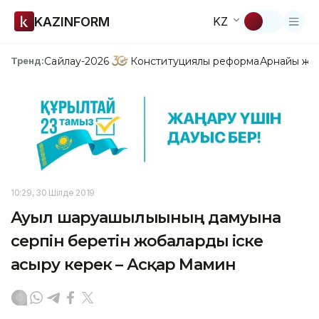
KAZINFORM
KZ
Сайлау-2026
Конституциялық реформа
Арнайы жо
Тренд:
10:29, 30 Шілде 2019
Ауыл шаруашылығының дамуына
серпін беретін жобаларды іске
асыру керек – Асқар Мамин