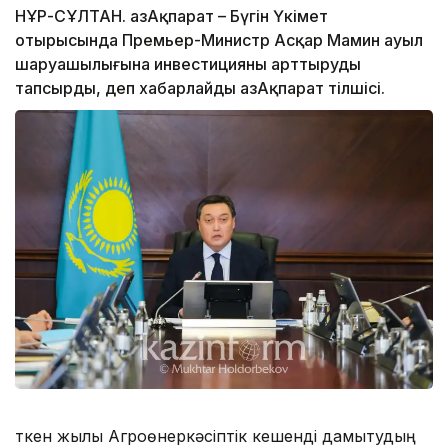
НҰР-СҰЛТАН. ҚазАқпарат – Бүгін Үкімет
отырысында Премьер-Министр Асқар Мамин ауыл
шаруашылығына инвестицияны арттыруды
тапсырды, деп хабарлайды ҚазАқпарат тілшісі.
Өткен жылы Агроөнеркәсіптік кешенді дамытудың