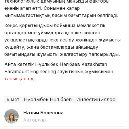
технологиялық дамуының маңызды факторы
екенін атап өтті. Сонымен қатар
ынтымақтастықтың басым бағыттарын белгіледі.
Кеңес қорытындысы бойынша мемлекеттік
органдар мен ұйымдарға қол жеткізілген
уағдаластықтарды іске асыру жөніндегі жұмысты
күшейту, жаңа бастамаларды айқындау
бағытындағы жұмысты жалғастыру тапсырылды.
Айта кетелік Нұрлыбек Нәлібаев Kazakhstan
Paramount Engineering зауытының жұмысымен
танысқан еді
.
Үкімет
Нұрлыбек Нәлібаев
Инвестициялар
Назым Бөлесова
Авторлар