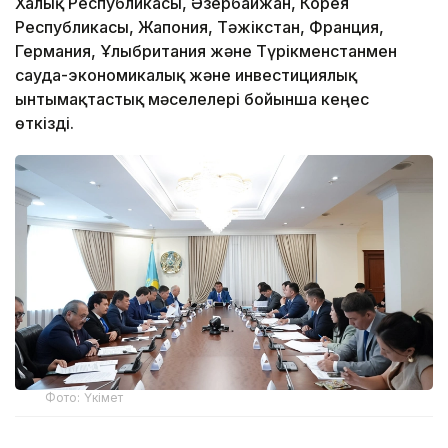
Халық Республикасы, Әзербайжан, Корея
Республикасы, Жапония, Тәжікстан, Франция,
Германия, Ұлыбритания және Түрікменстанмен
сауда-экономикалық және инвестициялық
ынтымақтастық мәселелері бойынша кеңес
өткізді.
Фото: Үкімет