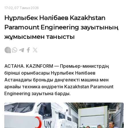
17:02, 07 Тамыз 2026
Нұрлыбек Нәлібаев Kazakhstan
Paramount Engineering зауытының
жұмысымен танысты
АСТАНА. KAZINFORM — Премьер-министрдің
бірінші орынбасары Нұрлыбек Нәлібаев
Астанадағы броньды дөңгелекті машина мен
арнайы техника өндіретін Kazakhstan Paramount
Engineering зауытына барды.