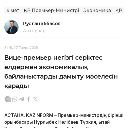
Үкімет
ҚР Премьер-Министрі
Экономика
ҚР Үк
Руслан Ғаббасов
Авторлар
21:18, 07 Тамыз 2026
Вице-премьер негізгі серіктес
елдермен экономикалық
байланыстарды дамыту мәселесін
қарады
АСТАНА. KAZINFORM – Премьер-министрдің бірінші
орынбасары Нұрлыбек Нәлібаев Түркия, Қытай