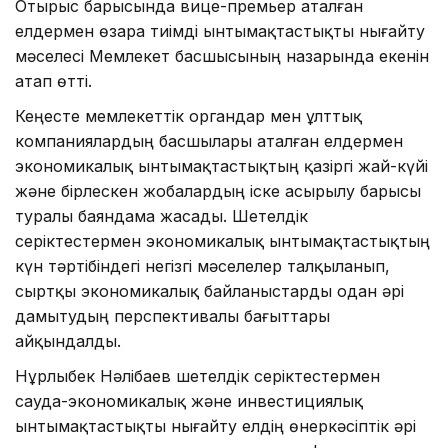
Отырыс барысында вице-премьер аталған
елдермен өзара тиімді ынтымақтастықты нығайту
мәселесі Мемлекет басшысының назарында екенін
атап өтті.
Кеңесте мемлекеттік органдар мен ұлттық
компаниялардың басшылары аталған елдермен
экономикалық ынтымақтастықтың қазіргі жай-күйі
және бірлескен жобалардың іске асырылу барысы
туралы баяндама жасады. Шетелдік
серіктестермен экономикалық ынтымақтастықтың
күн тәртібіндегі негізгі мәселелер талқыланып,
сыртқы экономикалық байланыстарды одан әрі
дамытудың перспективалы бағыттары
айқындалды.
Нұрлыбек Нәлібаев шетелдік серіктестермен
сауда-экономикалық және инвестициялық
ынтымақтастықты нығайту елдің өнеркәсіптік әрі