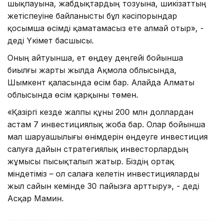
шықпауына, жабдықтардың тозуына, шикізаттың
жетіспеуіне байланысты бұл кәсіпорындар
қосымша өсімді қаматамасыз ете алмай отыр», -
деді Үкімет басшысы.
Оның айтуынша, ет өңдеу деңгейі бойынша
биылғы жарты жылда Ақмола облысында,
Шымкент қаласында өсім бар. Алайда Алматы
облысында өсім қарқыны төмен.
«Қазіргі кезде жалпы құны 200 млн доллардан
астам 7 инвестициялық жоба бар. Олар бойынша
мал шаруашылығы өнімдерін өңдеуге инвестиция
салуға дайын стратегиялық инвесторлардың
жұмысы пысықталып жатыр. Біздің ортақ
міндетіміз – ол салаға келетін инвестицияларды
жыл сайын кемінде 30 пайызға арттыру», - деді
Асқар Мамин.