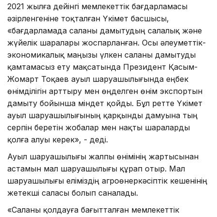
2021 жылға дейінгі мемлекеттік бағдарламасы
әзірленгеніне тоқталған Үкімет басшысы,
«бағдарламада саланы дамытудың салалық және
жүйелік шаралары жоспарланған. Осы әлеуметтік-
экономикалық маңызы үлкен саланы дамытуды
қамтамасыз ету мақсатында Президент Қасым-
Жомарт Тоқаев ауыл шаруашылығында еңбек
өнімділігін арттыру мен өңделген өнім экспортын
дамыту бойынша міндет қойды. Бұл ретте Үкімет
ауыл шаруашылығының қарқынды дамуына тың
серпін беретін жобалар мен нақты шараларды
қолға алуы керек», - деді.
Ауыл шаруашылығы жалпы өнімінің жартысынан
астамын мал шаруашылығы құрап отыр. Мал
шаруашылығы еліміздің агроөнеркәсіптік кешенінің
жетекші саласы болып саналады.
«Саланы қолдауға бағытталған мемлекеттік