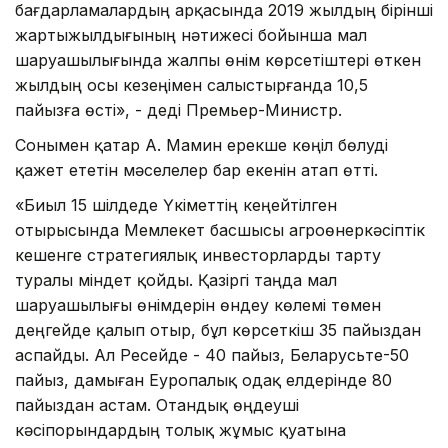
бағдарламалардың арқасында 2019 жылдың бірінші
жартыжылдығының нәтижесі бойынша мал
шаруашылығында жалпы өнім көрсетіштері өткен
жылдың осы кезеңімен салыстырғанда 10,5
пайызға өсті», - деді Премьер-Министр.
Сонымен қатар А. Мамин ерекше көңіл бөлуді
қажет ететін мәселелер бар екенін атап өтті.
«Биыл 15 шілдеде Үкіметтің кеңейтілген
отырысында Мемлекет басшысы агроөнеркәсіптік
кешенге стратегиялық инвесторларды тарту
туралы міндет қойды. Қазіргі таңда мал
шаруашылығы өнімдерін өндеу көлемі төмен
деңгейде қалып отыр, бұл көрсеткіш 35 пайыздан
аспайды. Ал Ресейде - 40 пайыз, Беларусьте-50
пайыз, дамыған Еуропалық одақ елдерінде 80
пайыздан астам. Отандық өңдеуші
кәсіпорындардың толық жұмыс қуатына