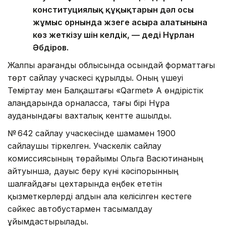
конституциялық құқықтарын дәл осы
жұмыс орнында жүзеге асыра алатынына
көз жеткізу үшін келдік, — деді Нұрлан
Әбдіров.
Жалпы Қарағанды облысында осындай форматтағы
төрт сайлау учаскесі құрылды. Оның үшеуі
Теміртау мен Балқаштағы «Qarmet» АҚ өндірістік
алаңдарында орналасса, тағы бірі Нұра
ауданындағы вахталық кентте ашылды.
№ 642 сайлау учаскесінде шамамен 1900
сайлаушы тіркелген. Учаскелік сайлау
комиссиясының төрайымы Ольга Васютинаның
айтуынша, дауыс беру күні кәсіпорынның
шалғайдағы цехтарында еңбек ететін
қызметкерлерді алдын ала келісілген кестеге
сәйкес автобустармен тасымалдау
ұйымдастырылады.