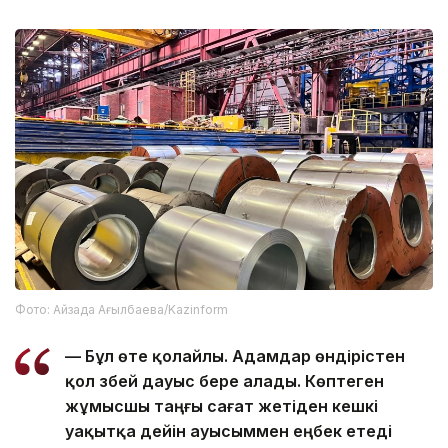
Фото: Айзада Ағылбаева/Kazinform
— Бұл өте қолайлы. Адамдар өндірістен
қол үзбей дауыс бере алады. Көптеген
жұмысшы таңғы сағат жетіден кешкі
уақытқа дейін ауысыммен еңбек етеді