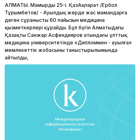
АЛМАТЫ. Мамырдың 25-і. ҚазАқпарат /Ербол
Тұрымбетов/ - Ауылдық жерде жас мамандарға
деген сұраныстың 60 пайызын медицина
қызметкерлері құрайды. Бұл бүгін Алматыдағы
Қазақтың Санжар Асфендияров атындағы ұлттық
медицина университетінде «Дипломмен - ауылға»
мемлекеттік жобасының таныстырылымында
айтылды,