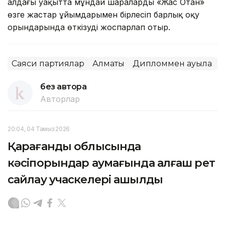
алдағы уақытта мұндай шараларды «Жас Отан»
өзге жастар ұйымдарымен бірлесіп барлық оқу
орындарында өткізуді жоспарлап отыр.
Саяси партиялар
Алматы
Дипломмен ауылға
Қ
без автора
Авторлар
20:04, 04 Тамыз 2026
Қарағанды облысында
кәсіпорындар аумағында алғаш рет
сайлау учаскелері ашылды