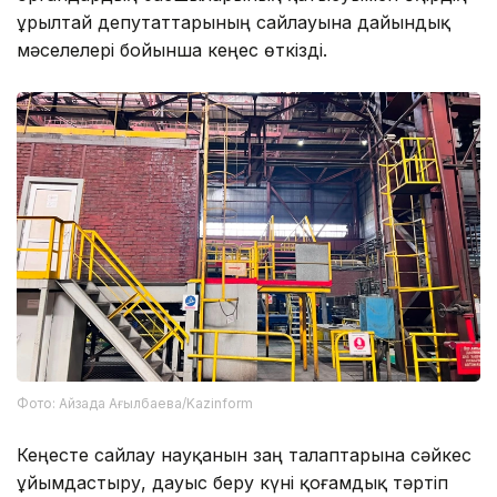
Құрылтай депутаттарының сайлауына дайындық
мәселелері бойынша кеңес өткізді.
Фото: Айзада Ағылбаева/Kazinform
Кеңесте сайлау науқанын заң талаптарына сәйкес
ұйымдастыру, дауыс беру күні қоғамдық тәртіп