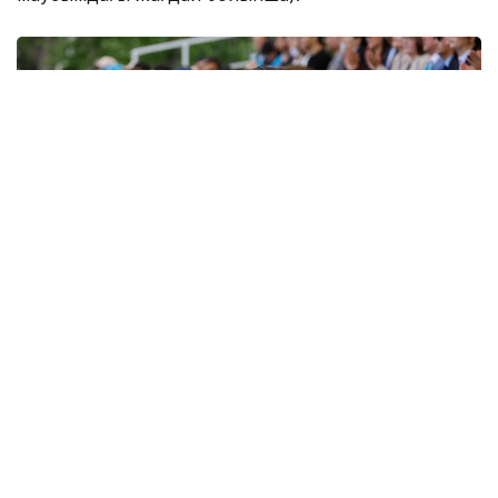
маусымдағы жағдай бойынша).
Фото: Солтан Жексенбеков / Kazinform
2. Әйелдер саны ерлерге қарағанда көп: 884 029
әйел, 790 670 ер адам.
3. Қазақстан бойынша 26 адамның есімі —
Астана
.