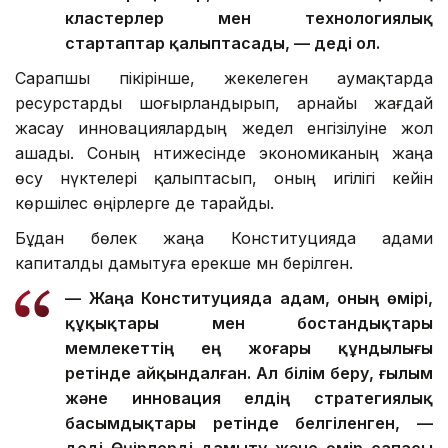
кластерлер мен технологиялық
стартаптар қалыптасады, — деді ол.
Сарапшы пікірінше, жекелеген аумақтарда
ресурстарды шоғырландырып, арнайы жағдай
жасау инновациялардың жедел енгізілуіне жол
ашады. Соның нәтижесінде экономиканың жаңа
өсу нүктелері қалыптасып, оның игілігі кейін
көршілес өңірлерге де тарайды.
Бұдан бөлек жаңа Конституцияда адами
капиталды дамытуға ерекше мән берілген.
— Жаңа Конституцияда адам, оның өмірі,
құқықтары мен бостандықтары
мемлекеттің ең жоғары құндылығы
ретінде айқындалған. Ал білім беру, ғылым
және инновация елдің стратегиялық
басымдықтары ретінде белгіленген, —