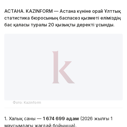
АСТАНА. KAZINFORM — Астана күніне орай Ұлттық
статистика бюросының баспасөз қызметі еліміздің
бас қаласы туралы 20 қызықты деректі ұсынды.
Фото: Kazinform
1. Халық саны —
1 674 699 адам
(2026 жылғы 1