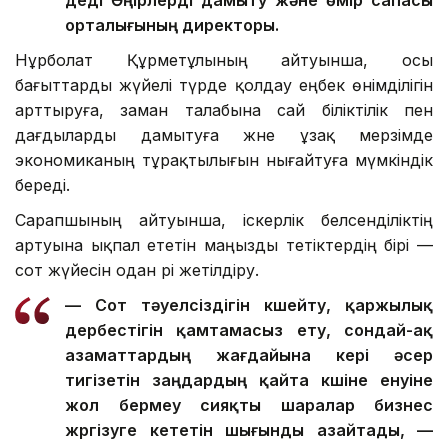
деді Өңірлерді дамыту және өмір сапасы
орталығының директоры.
Нұрболат Құрметұлының айтуынша, осы
бағыттарды жүйелі түрде қолдау еңбек өнімділігін
арттыруға, заман талабына сай біліктілік пен
дағдыларды дамытуға және ұзақ мерзімде
экономиканың тұрақтылығын нығайтуға мүмкіндік
береді.
Сарапшының айтуынша, іскерлік белсенділіктің
артуына ықпал ететін маңызды тетіктердің бірі —
сот жүйесін одан әрі жетілдіру.
— Сот тәуелсіздігін күшейту, қаржылық
дербестігін қамтамасыз ету, сондай-ақ
азаматтардың жағдайына кері әсер
тигізетін заңдардың қайта күшіне енуіне
жол бермеу сияқты шаралар бизнес
жүргізуге кететін шығынды азайтады, —