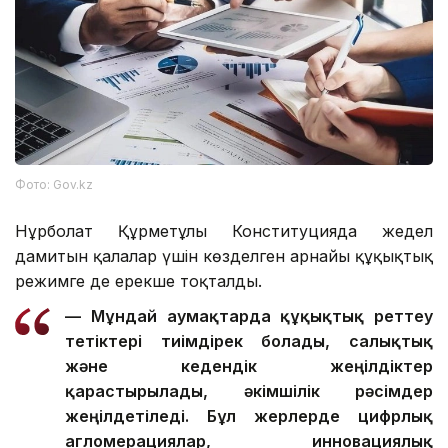
Фото: Gov.kz
Нұрболат Құрметұлы Конституцияда жедел
дамитын қалалар үшін көзделген арнайы құқықтық
режимге де ерекше тоқталды.
— Мұндай аумақтарда құқықтық реттеу
тетіктері тиімдірек болады, салықтық
және кедендік жеңілдіктер
қарастырылады, әкімшілік рәсімдер
жеңілдетіледі. Бұл жерлерде цифрлық
агломерациялар, инновациялық