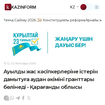
KAZINFORM
KZ
Сайлау-2026
Конституциялық реформа
Арнайы жо
Тренд:
15:12, 03 Желтоқсан 2009
Ауылдың жас кәсіпкерлеріне істерін
дамытуға аудан әкімінің гранттары
бөлінеді - Қарағанды облысы