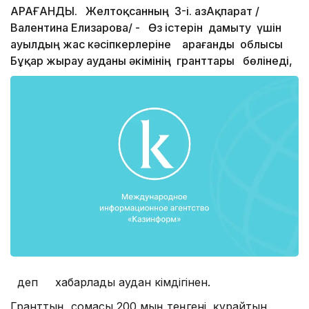
ҚАРАҒАНДЫ. Желтоқсанның 3-і. ҚазАқпарат /
Валентина Елизарова/ - Өз істерін дамыту үшін
ауылдың жас кәсіпкерлеріне Қарағанды облысы
Бұқар жырау ауданы әкімінің гранттары бөлінеді,
деп хабарлады аудан әкімдігінен.
Гранттың сомасы 200 мың теңгені құрайтын