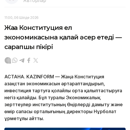
Авторлар
11:00, 06 Шілде 2026
Жаңа Конституция ел
экономикасына қалай әсер етеді —
сарапшы пікірі
АСТАНА. KAZINFORM — Жаңа Конституция
Қазақстан экономикасын әртараптандырып,
инвестиция тартуға қолайлы орта қалыптастыруға
негіз қалайды. Бұл туралы Экономикалық
зерттеулер институтының Өңірлерді дамыту және
өмір сапасы орталығының директоры Нұрболат
Құрметұлы айтты.