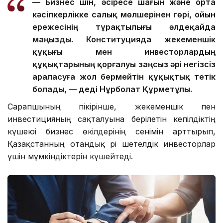
— Бизнес үшін, әсіресе шағын және орта
кәсіпкерлікке салық мөлшерінен гөрі, ойын
ережесінің тұрақтылығы әлдеқайда
маңызды. Конституцияда жекеменшік
құқығы мен инвесторлардың
құқықтарының қорғалуы заңсыз әрі негізсіз
араласуға жол бермейтін құқықтық тетік
болады, — деді Нұрболат Құрметұлы.
Сарапшының пікірінше, жекеменшік пен
инвестицияның сақталуына берілетін кепілдіктің
күшеюі бизнес өкілдерінің сенімін арттырып,
Қазақстанның отандық әрі шетелдік инвесторлар
үшін мүмкіндіктерін күшейтеді.