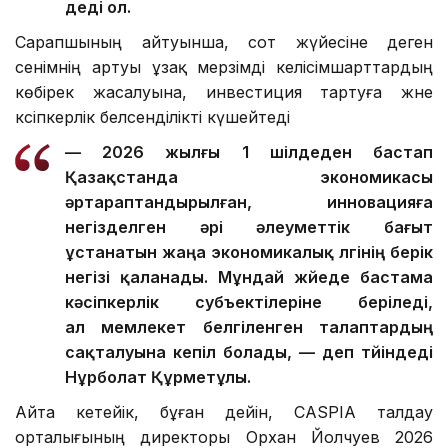
деді ол.
Сарапшының айтуынша, сот жүйесіне деген
сенімнің артуы ұзақ мерзімді келісімшарттардың
көбірек жасалуына, инвестиция тартуға және
кәсіпкерлік белсенділікті күшейтеді
— 2026 жылғы 1 шілдеден бастап
Қазақстанда экономикасы
әртараптандырылған, инновацияға
негізделген әрі әлеуметтік бағыт
ұстанатын жаңа экономикалық үлгінің берік
негізі қаланады. Мұндай жүйеде бастама
кәсіпкерлік субъектілеріне беріледі,
ал мемлекет белгіленген талаптардың
сақталуына кепіл болады, — деп түйіндеді
Нұрболат Құрметұлы.
Айта кетейік, бұған дейін, CASPIA талдау
орталығының директоры Орхан Йолчуев 2026