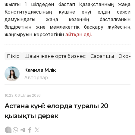
жылғы 1 шілдеден бастап Қазақстанның жаңа
Конституциясының күшіне енуі елдің саяси
дамуындағы жаңа кезеңнің басталғанын
білдіретінін және мемлекеттік басқару жүйесінің
жаңғыруын көрсететінін
айтқан еді.
Пікір
Шағын және орта бизнес
Сарапшы
Экон
Камила Мүлік
Авторлар
10:23, 06 Шілде 2026
Астана күні: елорда туралы 20
қызықты дерек