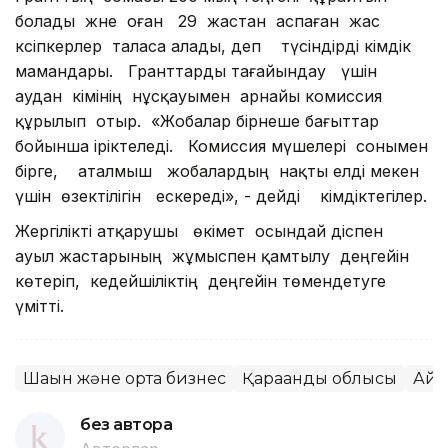
болады және оған 29 жастан аспаған жас
кәсіпкерлер таласа алады, деп түсіндірді әкімдік
мамандары. Гранттарды тағайындау үшін
аудан әкімінің нұсқауымен арнайы комиссия
құрылып отыр. «Жобалар бірнеше бағыттар
бойынша іріктеледі. Комиссия мүшелері сонымен
бірге, аталмыш жобалардың нақты елді мекен
үшін өзектілігін ескереді», - дейді әкімдіктегілер.
Жергілікті атқарушы өкімет осындай әдіспен
ауыл жастарының жұмыспен қамтылу деңгейін
көтеріп, кедейшіліктің деңгейін төмендетуге
үмітті.
Шағын және орта бизнес
Қарағанды облысы
Айм
без автора