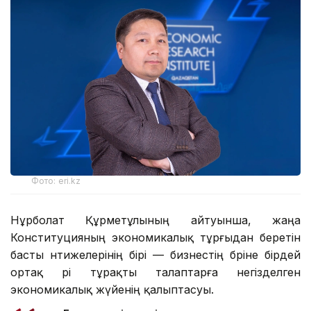
Фото: eri.kz
Нұрболат Құрметұлының айтуынша, жаңа
Конституцияның экономикалық тұрғыдан беретін
басты нәтижелерінің бірі — бизнестің бәріне бірдей
ортақ әрі тұрақты талаптарға негізделген
экономикалық жүйенің қалыптасуы.